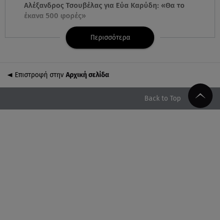
Αλέξανδρος Τσουβέλας για Εύα Καρύδη: «Θα το
έκανα 500 φορές»
Περισσότερα
09.08.26 , 10:46
Μπαμπάς για δεύτερη φορά ο Γιάννης
Κωνσταντέλιας
Επιστροφή στην
Αρχική σελίδα
09.08.26 , 10:43
Αλέξης Γεωργούλης: Η ανάρτηση από την παραλία
Back to Top
και οι κοιλιακοί!
09.08.26 , 10:33
ΕΦΕΤ: Ανακαλείται πασίγνωστη μαρμελάδα
φράουλα
09.08.26 , 10:13
Κορυφώνεται η έξοδος του Αυγούστου -
«Καρφίτσα δεν πέφτει» στα λιμάνια