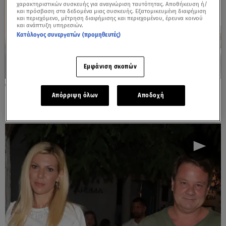
χαρακτηριστικών συσκευής για αναγνώριση ταυτότητας. Αποθήκευση ή/
και πρόσβαση στα δεδομένα μιας συσκευής. Εξατομικευμένη διαφήμιση
και περιεχόμενο, μέτρηση διαφήμισης και περιεχομένου, έρευνα κοινού
και ανάπτυξη υπηρεσιών.
Κατάλογος συνεργατών (προμηθευτές)
Εμφάνιση σκοπών
13.10.24, 16:58
Πέθανε ο πατέρας του Απόστολου Λύτρα
Απόρριψη όλων
Αποδοχή