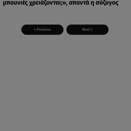
μπουνιές χρειάζονται;», απαντά η σύζυγος
« Previous
Next »