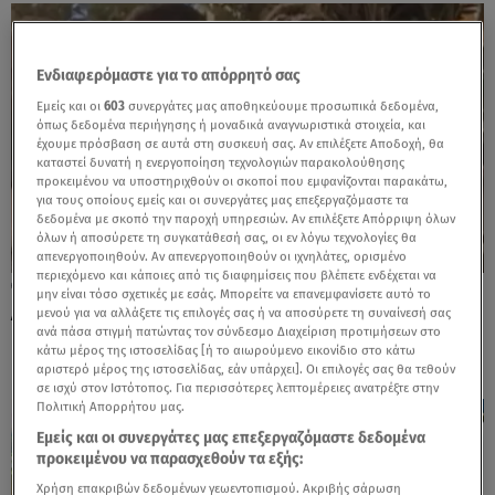
Ενδιαφερόμαστε για το απόρρητό σας
Εμείς και οι
603
συνεργάτες μας αποθηκεύουμε προσωπικά δεδομένα,
όπως δεδομένα περιήγησης ή μοναδικά αναγνωριστικά στοιχεία, και
έχουμε πρόσβαση σε αυτά στη συσκευή σας. Αν επιλέξετε Αποδοχή, θα
καταστεί δυνατή η ενεργοποίηση τεχνολογιών παρακολούθησης
προκειμένου να υποστηριχθούν οι σκοποί που εμφανίζονται παρακάτω,
για τους οποίους εμείς και οι συνεργάτες μας επεξεργαζόμαστε τα
δεδομένα με σκοπό την παροχή υπηρεσιών. Αν επιλέξετε Απόρριψη όλων
όλων ή αποσύρετε τη συγκατάθεσή σας, οι εν λόγω τεχνολογίες θα
απενεργοποιηθούν. Αν απενεργοποιηθούν οι ιχνηλάτες, ορισμένο
περιεχόμενο και κάποιες από τις διαφημίσεις που βλέπετε ενδέχεται να
23.10.24, 13:59
μην είναι τόσο σχετικές με εσάς. Μπορείτε να επανεμφανίσετε αυτό το
Απόστολος Λύτρας: Απόδραση στην Αίγινα
μενού για να αλλάξετε τις επιλογές σας ή να αποσύρετε τη συναίνεσή σας
ανά πάσα στιγμή πατώντας τον σύνδεσμο Διαχείριση προτιμήσεων στο
με τη νέα του σύντροφο
κάτω μέρος της ιστοσελίδας [ή το αιωρούμενο εικονίδιο στο κάτω
αριστερό μέρος της ιστοσελίδας, εάν υπάρχει]. Οι επιλογές σας θα τεθούν
σε ισχύ στον Ιστότοπος. Για περισσότερες λεπτομέρειες ανατρέξτε στην
Πολιτική Απορρήτου μας.
Εμείς και οι συνεργάτες μας επεξεργαζόμαστε δεδομένα
προκειμένου να παρασχεθούν τα εξής:
Χρήση επακριβών δεδομένων γεωεντοπισμού. Ακριβής σάρωση