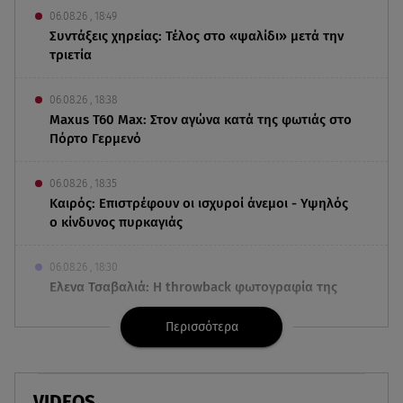
06.08.26 , 18:49
Συντάξεις χηρείας: Τέλος στο «ψαλίδι» μετά την
τριετία
06.08.26 , 18:38
Maxus T60 Max: Στον αγώνα κατά της φωτιάς στο
Πόρτο Γερμενό
06.08.26 , 18:35
Καιρός: Επιστρέφουν οι ισχυροί άνεμοι - Υψηλός
ο κίνδυνος πυρκαγιάς
06.08.26 , 18:30
Ελενα Τσαβαλιά: Η throwback φωτογραφία της
με μπικίνι!
Περισσότερα
06.08.26 , 18:12
Τουρισμός για Όλους 2026-2027: Ποια ΑΦΜ
κάνουν σήμερα αίτηση
VIDEOS