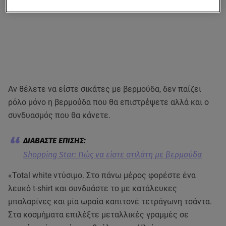
Aν θέλετε να είστε σικάτες με βερμούδα, δεν παίζει
ρόλο μόνο η βερμούδα που θα επιστρέψετε αλλά και ο
συνδυασμός που θα κάνετε.
Shopping Star: Πώς να είστε στιλάτη με βερμούδα
«Total white ντύσιμο. Στο πάνω μέρος φορέστε ένα
λευκό t-shirt και συνδυάστε το με κατάλευκες
μπαλαρίνες και μία ωραία καπιτονέ τετράγωνη τσάντα.
Στα κοσμήματα επιλέξτε μεταλλικές γραμμές σε