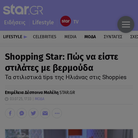
Ειδήσεις
Lifestyle
LIFESTYLE
CELEBRITIES
MEDIA
ΜΟΔΑ
ΣΥΝΤΑΓΕΣ
ΣΧΕ
Shopping Star: Πώς να είστε
στιλάτες με βερμούδα
Τα στιλιστικά tips της Ηλιάνας στις Shoppies
Επιμέλεια
Δέσποινα Μαλέλη
STAR.GR
03.07.25, 17:33
ΜΟΔΑ