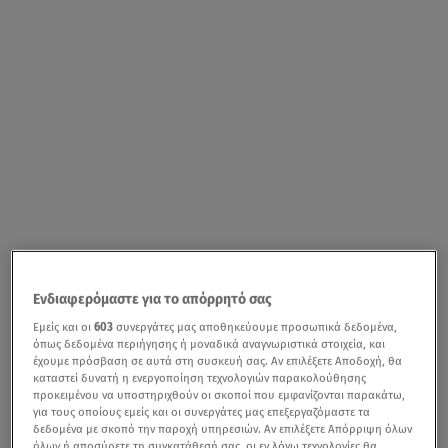
Ενδιαφερόμαστε για το απόρρητό σας
Εμείς και οι
603
συνεργάτες μας αποθηκεύουμε προσωπικά δεδομένα,
όπως δεδομένα περιήγησης ή μοναδικά αναγνωριστικά στοιχεία, και
έχουμε πρόσβαση σε αυτά στη συσκευή σας. Αν επιλέξετε Αποδοχή, θα
καταστεί δυνατή η ενεργοποίηση τεχνολογιών παρακολούθησης
προκειμένου να υποστηριχθούν οι σκοποί που εμφανίζονται παρακάτω,
για τους οποίους εμείς και οι συνεργάτες μας επεξεργαζόμαστε τα
δεδομένα με σκοπό την παροχή υπηρεσιών. Αν επιλέξετε Απόρριψη όλων
όλων ή αποσύρετε τη συγκατάθεσή σας, οι εν λόγω τεχνολογίες θα