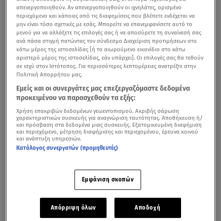
απενεργοποιηθούν. Αν απενεργοποιηθούν οι ιχνηλάτες, ορισμένο
περιεχόμενο και κάποιες από τις διαφημίσεις που βλέπετε ενδέχεται να
μην είναι τόσο σχετικές με εσάς. Μπορείτε να επανεμφανίσετε αυτό το
μενού για να αλλάξετε τις επιλογές σας ή να αποσύρετε τη συναίνεσή σας
ανά πάσα στιγμή πατώντας τον σύνδεσμο Διαχείριση προτιμήσεων στο
κάτω μέρος της ιστοσελίδας [ή το αιωρούμενο εικονίδιο στο κάτω
αριστερό μέρος της ιστοσελίδας, εάν υπάρχει]. Οι επιλογές σας θα τεθούν
σε ισχύ στον Ιστότοπος. Για περισσότερες λεπτομέρειες ανατρέξτε στην
Πολιτική Απορρήτου μας.
Εμείς και οι συνεργάτες μας επεξεργαζόμαστε δεδομένα
προκειμένου να παρασχεθούν τα εξής:
Χρήση επακριβών δεδομένων γεωεντοπισμού. Ακριβής σάρωση
χαρακτηριστικών συσκευής για αναγνώριση ταυτότητας. Αποθήκευση ή/
και πρόσβαση στα δεδομένα μιας συσκευής. Εξατομικευμένη διαφήμιση
και περιεχόμενο, μέτρηση διαφήμισης και περιεχομένου, έρευνα κοινού
και ανάπτυξη υπηρεσιών.
Κατάλογος συνεργατών (προμηθευτές)
Εμφάνιση σκοπών
Απόρριψη όλων
Αποδοχή