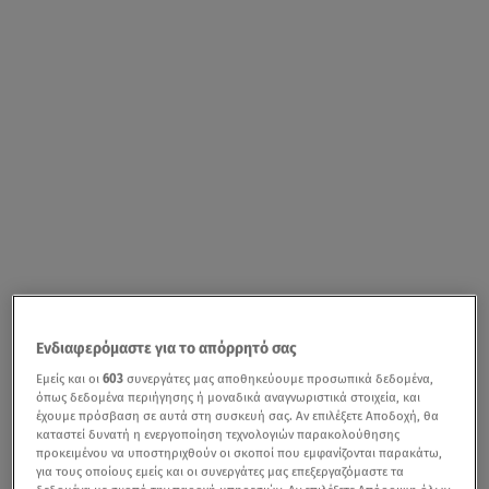
Ενδιαφερόμαστε για το απόρρητό σας
Εμείς και οι
603
συνεργάτες μας αποθηκεύουμε προσωπικά δεδομένα,
όπως δεδομένα περιήγησης ή μοναδικά αναγνωριστικά στοιχεία, και
έχουμε πρόσβαση σε αυτά στη συσκευή σας. Αν επιλέξετε Αποδοχή, θα
καταστεί δυνατή η ενεργοποίηση τεχνολογιών παρακολούθησης
προκειμένου να υποστηριχθούν οι σκοποί που εμφανίζονται παρακάτω,
για τους οποίους εμείς και οι συνεργάτες μας επεξεργαζόμαστε τα