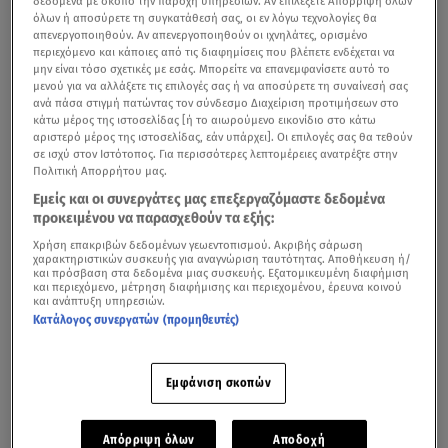
δεδομένα με σκοπό την παροχή υπηρεσιών. Αν επιλέξετε Απόρριψη όλων
όλων ή αποσύρετε τη συγκατάθεσή σας, οι εν λόγω τεχνολογίες θα
απενεργοποιηθούν. Αν απενεργοποιηθούν οι ιχνηλάτες, ορισμένο
περιεχόμενο και κάποιες από τις διαφημίσεις που βλέπετε ενδέχεται να
μην είναι τόσο σχετικές με εσάς. Μπορείτε να επανεμφανίσετε αυτό το
μενού για να αλλάξετε τις επιλογές σας ή να αποσύρετε τη συναίνεσή σας
ανά πάσα στιγμή πατώντας τον σύνδεσμο Διαχείριση προτιμήσεων στο
κάτω μέρος της ιστοσελίδας [ή το αιωρούμενο εικονίδιο στο κάτω
αριστερό μέρος της ιστοσελίδας, εάν υπάρχει]. Οι επιλογές σας θα τεθούν
σε ισχύ στον Ιστότοπος. Για περισσότερες λεπτομέρειες ανατρέξτε στην
Πολιτική Απορρήτου μας.
Εμείς και οι συνεργάτες μας επεξεργαζόμαστε δεδομένα
προκειμένου να παρασχεθούν τα εξής:
Χρήση επακριβών δεδομένων γεωεντοπισμού. Ακριβής σάρωση
χαρακτηριστικών συσκευής για αναγνώριση ταυτότητας. Αποθήκευση ή/
και πρόσβαση στα δεδομένα μιας συσκευής. Εξατομικευμένη διαφήμιση
και περιεχόμενο, μέτρηση διαφήμισης και περιεχομένου, έρευνα κοινού
και ανάπτυξη υπηρεσιών.
Κατάλογος συνεργατών (προμηθευτές)
Εμφάνιση σκοπών
Απόρριψη όλων
Αποδοχή