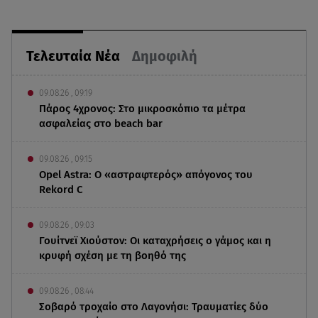
Τελευταία Νέα
Δημοφιλή
09.08.26 , 09:19
Πάρος 4χρονος: Στο μικροσκόπιο τα μέτρα
ασφαλείας στο beach bar
09.08.26 , 09:15
Opel Astra: Ο «αστραφτερός» απόγονος του
Rekord C
09.08.26 , 09:03
Γουίτνεϊ Χιούστον: Οι καταχρήσεις ο γάμος και η
κρυφή σχέση με τη βοηθό της
09.08.26 , 08:44
Σοβαρό τροχαίο στο Λαγονήσι: Τραυματίες δύο