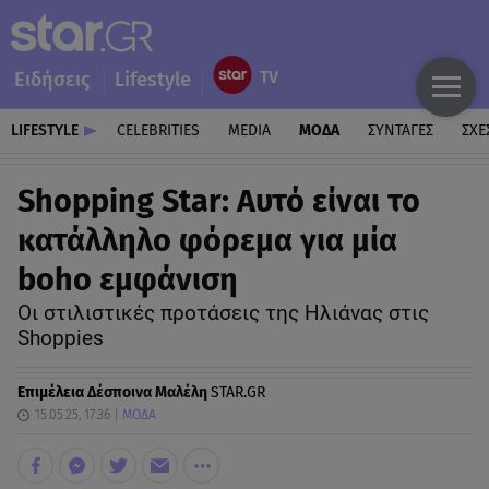
Ειδήσεις
Lifestyle
LIFESTYLE
CELEBRITIES
MEDIA
ΜΟΔΑ
ΣΥΝΤΑΓΕΣ
ΣΧΕ
Shopping Star: Αυτό είναι το
κατάλληλο φόρεμα για μία
boho εμφάνιση
Οι στιλιστικές προτάσεις της Ηλιάνας στις
Shoppies
Επιμέλεια
Δέσποινα Μαλέλη
STAR.GR
15.05.25, 17:36
ΜΟΔΑ