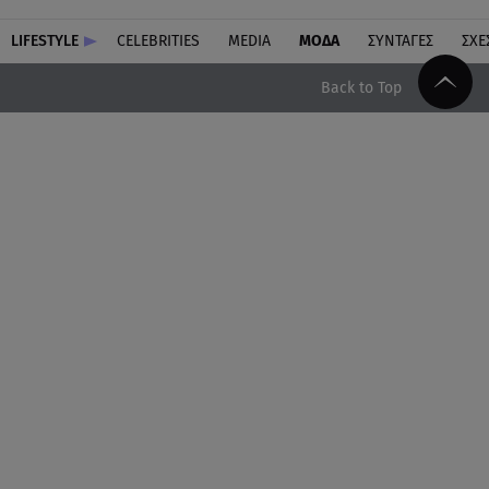
LIFESTYLE
CELEBRITIES
MEDIA
ΜΟΔΑ
ΣΥΝΤΑΓΕΣ
ΣΧΕ
Back to Top