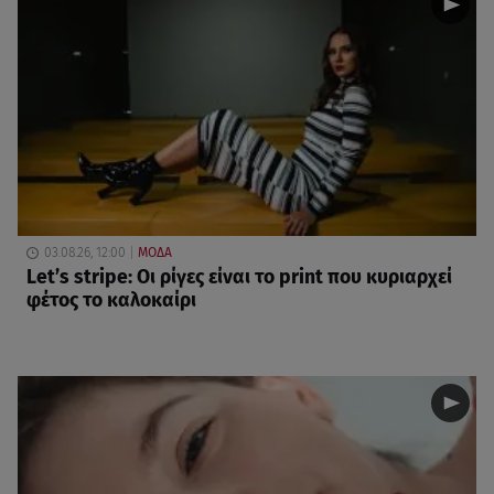
03.08.26, 12:00
ΜΟΔΑ
Let’s stripe: Οι ρίγες είναι το print που κυριαρχεί
φέτος το καλοκαίρι