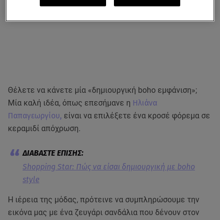
Θέλετε να κάνετε μία «δημιουργική boho εμφάνιση»;
Μία καλή ιδέα, όπως επεσήμανε η
Ηλιάνα
Παπαγεωργίου,
είναι να επιλέξετε ένα κροσέ φόρεμα σε
κεραμιδί απόχρωση.
Shopping Star: Πώς να είσαι δημιουργική με boho
style
Η ιέρεια της μόδας, πρότεινε να συμπληρώσουμε την
εικόνα μας με ένα ζευγάρι σανδάλια που δένουν στον