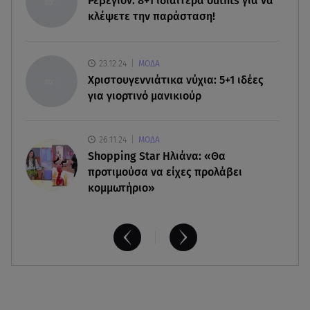
Ρεβεγιόν: 8+1 ιδιαίτερα outfits για να
ατομικές βόμβες
κλέψετε την παράσταση!
08.08.26 , 21:20
«Ισλαμικό ΝΑΤΟ»: Πώς επηρεάζεται η Ελλάδα
23.12.24
ΜΟΔΑ
από τη νέα συμμαχία
Χριστουγεννιάτικα νύχια: 5+1 ιδέες
για γιορτινό μανικιούρ
26.11.24
ΜΟΔΑ
Shopping Star Ηλιάνα: «Θα
προτιμούσα να είχες προλάβει
κομμωτήριο»