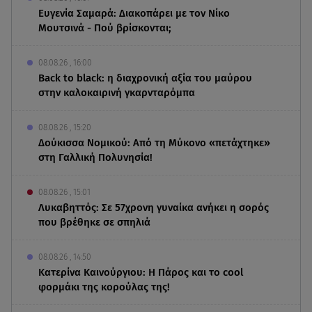
Ευγενία Σαμαρά: Διακοπάρει με τον Νίκο
Μουτσινά - Πού βρίσκονται;
08.08.26 , 16:00
Back to black: η διαχρονική αξία του μαύρου
στην καλοκαιρινή γκαρνταρόμπα
08.08.26 , 15:20
Δούκισσα Νομικού: Από τη Μύκονο «πετάχτηκε»
στη Γαλλική Πολυνησία!
08.08.26 , 15:01
Λυκαβηττός: Σε 57χρονη γυναίκα ανήκει η σορός
που βρέθηκε σε σπηλιά
08.08.26 , 14:50
Κατερίνα Καινούργιου: Η Πάρος και το cool
φορμάκι της κορούλας της!