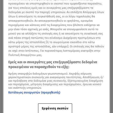
προκειμένου να υποστηριχθούν οι σκοποί που εμφανίζονται παρακάτω,
για τους οποίους εμείς και οι συνεργάτες μας επεξεργαζόμαστε τα
δεδομένα με σκοπό την παροχή υπηρεσιών. Αν επιλέξετε Απόρριψη όλων
όλων ή αποσύρετε τη συγκατάθεσή σας, οι εν λόγω τεχνολογίες θα
απενεργοποιηθούν. Αν απενεργοποιηθούν οι ιχνηλάτες, ορισμένο
περιεχόμενο και κάποιες από τις διαφημίσεις που βλέπετε ενδέχεται να
μην είναι τόσο σχετικές με εσάς. Μπορείτε να επανεμφανίσετε αυτό το
μενού για να αλλάξετε τις επιλογές σας ή να αποσύρετε τη συναίνεσή σας
ανά πάσα στιγμή πατώντας τον σύνδεσμο Διαχείριση προτιμήσεων στο
κάτω μέρος της ιστοσελίδας [ή το αιωρούμενο εικονίδιο στο κάτω
αριστερό μέρος της ιστοσελίδας, εάν υπάρχει]. Οι επιλογές σας θα τεθούν
σε ισχύ στον Ιστότοπος. Για περισσότερες λεπτομέρειες ανατρέξτε στην
Πολιτική Απορρήτου μας.
Εμείς και οι συνεργάτες μας επεξεργαζόμαστε δεδομένα
προκειμένου να παρασχεθούν τα εξής:
Χρήση επακριβών δεδομένων γεωεντοπισμού. Ακριβής σάρωση
χαρακτηριστικών συσκευής για αναγνώριση ταυτότητας. Αποθήκευση ή/
και πρόσβαση στα δεδομένα μιας συσκευής. Εξατομικευμένη διαφήμιση
και περιεχόμενο, μέτρηση διαφήμισης και περιεχομένου, έρευνα κοινού
και ανάπτυξη υπηρεσιών.
Κατάλογος συνεργατών (προμηθευτές)
Εμφάνιση σκοπών