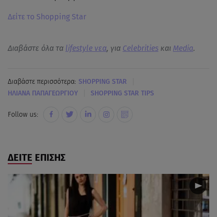
Δείτε το Shopping Star
Διαβάστε όλα τα
lifestyle νεα
, για
Celebrities
και
Media
.
|
Διαβάστε περισσότερα:
SHOPPING STAR
|
ΗΛΙΑΝΑ ΠΑΠΑΓΕΩΡΓΙΟΥ
SHOPPING STAR TIPS
Follow us:
ΔΕΙΤΕ ΕΠΙΣΗΣ