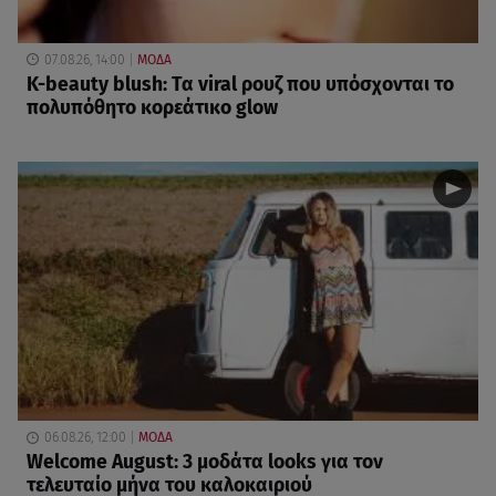
07.08.26, 14:00
ΜΟΔΑ
K-beauty blush: Τα viral ρουζ που υπόσχονται το
πολυπόθητο κορεάτικο glow
06.08.26, 12:00
ΜΟΔΑ
Welcome August: 3 μοδάτα looks για τον
τελευταίο μήνα του καλοκαιριού