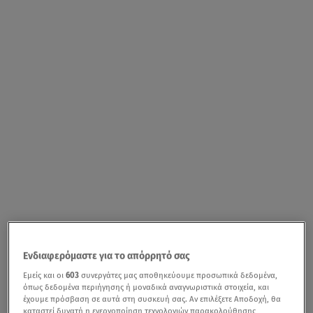
Ενδιαφερόμαστε για το απόρρητό σας
Εμείς και οι
603
συνεργάτες μας αποθηκεύουμε προσωπικά δεδομένα,
όπως δεδομένα περιήγησης ή μοναδικά αναγνωριστικά στοιχεία, και
έχουμε πρόσβαση σε αυτά στη συσκευή σας. Αν επιλέξετε Αποδοχή, θα
καταστεί δυνατή η ενεργοποίηση τεχνολογιών παρακολούθησης