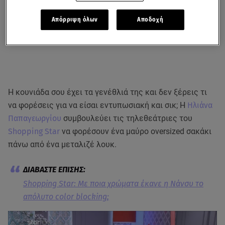
Απόρριψη όλων
Αποδοχή
Η κουνιάδα σου έχει τα γενέθλιά της και δεν ξέρεις τι
να φορέσεις για να είσαι εντυπωσιακή και σικ; Η
Ηλιάνα
Παπαγεωργίου
συμβουλεύει τις τηλεθεάτριες του
Shopping Star
να φορέσουν ένα μαύρο oversized σακάκι
πάνω από ένα μεταλιζέ λουκ.
Shopping Star: Με ποια χρώματα έκανε η Νάνσυ το
απόλυτο color blocking;