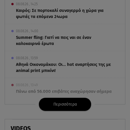
08.08.26 , 14:25
Καιρός: Σε πορτοκαλί συναγερμό η χώρα για
φωτιές τα επόμενα 24ωρα
08.08.26 , 14:00
Summer fling: Γιατί να πεις ναι σε έναν
καλοκαιρινό έρωτα
08.08.26 , 13:59
Αθηνά Οικονομάκου: Οι... hot αναρτήσεις της με
animal print μπικίνι!
08.08.26 , 13:49
Πάνω από 56.000 επιβάτες αναχώρησαν σήμερα
από τα λιμάνια της Αττικής
Περισσότερα
08.08.26 , 13:29
Θρίλερ στον Λυκαβηττό: Βρέθηκε σορός σε
σπηλιά - Φωτογραφίες από το σημείο
VIDEOS