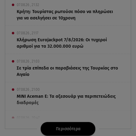
07.08.26 , 21:32
Κρήτη: Τουρίστας ρωτούσε πόσο να πληρώσει
για να ασελγήσει σε 10χρονη
07.08.26 , 21:17
Κλήρωση Eurojackpot 7/8/2026: Οι τυχεροί
αριθμοί για τα 32.000.000 ευρώ
07.08.26 , 21:03
Σε τρία επίπεδα οι παραβιάσεις της Τουρκίας στο
Αιγαίο
07.08.26 , 21:00
MINI Aceman E: Τα αξεσουάρ για περιπετειώδεις
διαδρομές
07.08.26 , 20:47
Χανιά: Νεκρή βρέθηκε αγνοούμενη - Ξέφυγε από
Περισσότερα
αστυνομικούς που την εντόπισαν