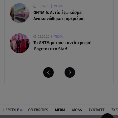
Κυκλάδες
05.09.25
MEDIA
GNTM 6: Αντίο έξω κόσμε!
Ανακοινώθηκε η πρεμιέρα!
02.09.25
MEDIA
Το GNTM μετράει αντίστροφα!
Έρχεται στο Star!
LIFESTYLE
CELEBRITIES
MEDIA
ΜΟΔΑ
ΣΥΝΤΑΓΕΣ
ΣΧΕ