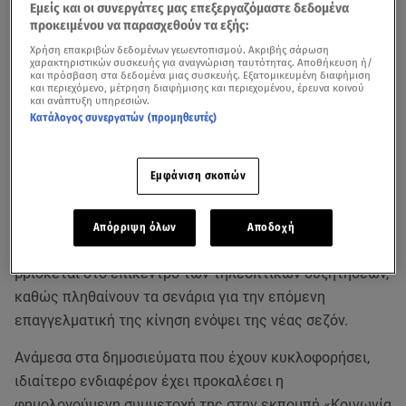
Εμείς και οι συνεργάτες μας επεξεργαζόμαστε δεδομένα
προκειμένου να παρασχεθούν τα εξής:
Χρήση επακριβών δεδομένων γεωεντοπισμού. Ακριβής σάρωση
χαρακτηριστικών συσκευής για αναγνώριση ταυτότητας. Αποθήκευση ή/
και πρόσβαση στα δεδομένα μιας συσκευής. Εξατομικευμένη διαφήμιση
και περιεχόμενο, μέτρηση διαφήμισης και περιεχομένου, έρευνα κοινού
και ανάπτυξη υπηρεσιών.
Κατάλογος συνεργατών (προμηθευτές)
Εμφάνιση σκοπών
Απόρριψη όλων
Αποδοχή
Το τελευταίο διάστημα το όνομα της
Ιωάννας Μαλέσκου
βρίσκεται στο επίκεντρο των τηλεοπτικών συζητήσεων,
καθώς πληθαίνουν τα σενάρια για την επόμενη
επαγγελματική της κίνηση ενόψει της νέας σεζόν.
Ανάμεσα στα δημοσιεύματα που έχουν κυκλοφορήσει,
ιδιαίτερο ενδιαφέρον έχει προκαλέσει η
φημολογούμενη συμμετοχή της στην εκπομπή «Κοινωνία