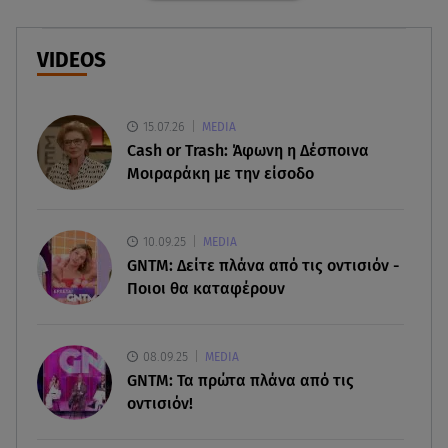
07.08.26 , 20:18
Μυστράς: Κρίσιμος για το κατηγορητήριο ο
VIDEOS
χρόνος θανάτου του 90χρονου
15.07.26
07.08.26 , 20:13
MEDIA
Κυψέλη: Tι βρέθηκε στο διαμέρισμα της
Cash or Trash: Άφωνη η Δέσποινα
38χρονης Λίζα
Μοιραράκη με την είσοδο
07.08.26 , 19:15
Συντάξεις Σεπτεμβρίου: Πότε θα μπουν τα
10.09.25
MEDIA
χρήματα στους λογαριασμούς
GNTM: Δείτε πλάνα από τις οντισιόν -
Ποιοι θα καταφέρουν
07.08.26 , 18:45
Φωτιά στο Στεφάνι Κορίνθου: Μήνυμα από το 112
- Σηκώθηκαν εναέρια μέσα
08.09.25
MEDIA
GNTM: Τα πρώτα πλάνα από τις
οντισιόν!
07.08.26 , 18:34
Έξοδος Αυγούστου: Στο 100% η πληρότητα για