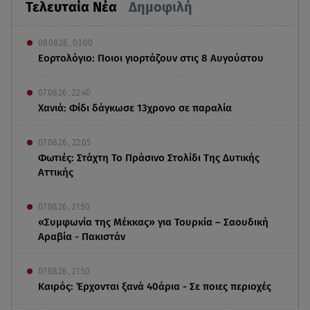
Τελευταία Νέα
Δημοφιλή
08.08.26 , 03:00
Εορτολόγιο: Ποιοι γιορτάζουν στις 8 Αυγούστου
07.08.26 , 22:40
Χανιά: Φίδι δάγκωσε 13χρονο σε παραλία
07.08.26 , 22:05
Φωτιές: Στάχτη Το Πράσινο Στολίδι Της Δυτικής
Αττικής
07.08.26 , 21:50
«Συμφωνία της Μέκκας» για Τουρκία – Σαουδική
Αραβία - Πακιστάν
07.08.26 , 21:50
Καιρός: Έρχονται ξανά 40άρια - Σε ποιες περιοχές