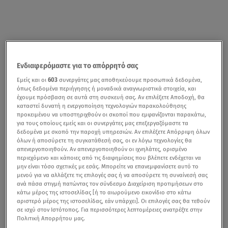
Ενδιαφερόμαστε για το απόρρητό σας
Εμείς και οι
603
συνεργάτες μας αποθηκεύουμε προσωπικά δεδομένα,
όπως δεδομένα περιήγησης ή μοναδικά αναγνωριστικά στοιχεία, και
έχουμε πρόσβαση σε αυτά στη συσκευή σας. Αν επιλέξετε Αποδοχή, θα
καταστεί δυνατή η ενεργοποίηση τεχνολογιών παρακολούθησης
προκειμένου να υποστηριχθούν οι σκοποί που εμφανίζονται παρακάτω,
για τους οποίους εμείς και οι συνεργάτες μας επεξεργαζόμαστε τα
δεδομένα με σκοπό την παροχή υπηρεσιών. Αν επιλέξετε Απόρριψη όλων
όλων ή αποσύρετε τη συγκατάθεσή σας, οι εν λόγω τεχνολογίες θα
απενεργοποιηθούν. Αν απενεργοποιηθούν οι ιχνηλάτες, ορισμένο
περιεχόμενο και κάποιες από τις διαφημίσεις που βλέπετε ενδέχεται να
μην είναι τόσο σχετικές με εσάς. Μπορείτε να επανεμφανίσετε αυτό το
μενού για να αλλάξετε τις επιλογές σας ή να αποσύρετε τη συναίνεσή σας
ανά πάσα στιγμή πατώντας τον σύνδεσμο Διαχείριση προτιμήσεων στο
κάτω μέρος της ιστοσελίδας [ή το αιωρούμενο εικονίδιο στο κάτω
αριστερό μέρος της ιστοσελίδας, εάν υπάρχει]. Οι επιλογές σας θα τεθούν
σε ισχύ στον Ιστότοπος. Για περισσότερες λεπτομέρειες ανατρέξτε στην
Πολιτική Απορρήτου μας.