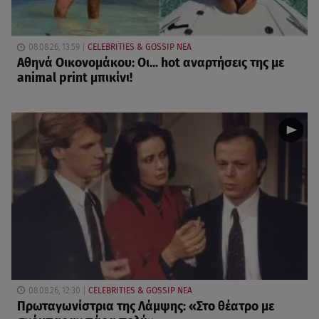
08.08.26, 13:59
CELEBRITIES & GOSSIP ΝΕΑ
Αθηνά Οικονομάκου: Οι... hot αναρτήσεις της με
animal print μπικίνι!
08.08.26, 12:30
CELEBRITIES & GOSSIP ΝΕΑ
Πρωταγωνίστρια της Λάμψης: «Στο θέατρο με