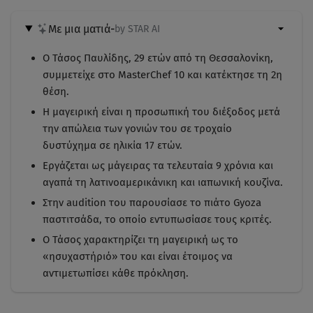
Με μια ματιά
-
by STAR AI
Ο Τάσος Παυλίδης, 29 ετών από τη Θεσσαλονίκη,
συμμετείχε στο MasterChef 10 και κατέκτησε τη 2η
θέση.
Η μαγειρική είναι η προσωπική του διέξοδος μετά
την απώλεια των γονιών του σε τροχαίο
δυστύχημα σε ηλικία 17 ετών.
Εργάζεται ως μάγειρας τα τελευταία 9 χρόνια και
αγαπά τη λατινοαμερικάνικη και ιαπωνική κουζίνα.
Στην audition του παρουσίασε το πιάτο Gyoza
παστιτσάδα, το οποίο εντυπωσίασε τους κριτές.
Ο Τάσος χαρακτηρίζει τη μαγειρική ως το
«ησυχαστήριό» του και είναι έτοιμος να
αντιμετωπίσει κάθε πρόκληση.