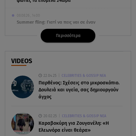
φωτιές τα επόμενα 24ωρα
08.08.26 , 14:00
Summer fling: Γιατί να πεις ναι σε έναν
καλοκαιρινό έρωτα
Περισσότερα
08.08.26 , 13:59
Αθηνά Οικονομάκου: Οι... hot αναρτήσεις της με
animal print μπικίνι!
VIDEOS
08.08.26 , 13:49
22.04.25
CELEBRITIES & GOSSIP ΝΕΑ
Πάνω από 56.000 επιβάτες αναχώρησαν σήμερα
Παρθένος: Σχέσεις στο μικροσκόπιο.
από τα λιμάνια της Αττικής
Δουλειά και υγεία, σας δημιουργούν
άγχος
08.08.26 , 13:29
Θρίλερ στον Λυκαβηττό: Βρέθηκε σορός σε
σπηλιά - Φωτογραφίες από το σημείο
20.02.25
CELEBRITIES & GOSSIP ΝΕΑ
Καραβοκύρη για Ζουγανέλη: «Η
08.08.26 , 13:11
Ελεωνόρα είναι θεάρα»
ΑΜΜΟΣ - Η πρώτη ανάγνωση (αναλόγιο) στο