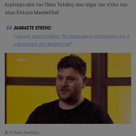
λιγότερο από τον Πάνο Τελάλη, που πήρε τον τίτλο του
νέου Έλληνα MasterChef.
Γιώργος Δημητριάδης: Το προσωπικό «στοίχημα» και η
επιστροφή στο MasterChef
O Tάσος Παυλίδης