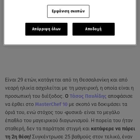
Εμφάνιση σκοπών
Απόρριψη όλων
Αποδοχή
Είναι 29 ετών, κατάγεται από τη Θεσσαλονίκη και από
νεαρή ηλικία ασχολείται με τη μαγειρική, η οποία είναι η
προσωπική του διέξοδος.
Ο
Τάσος Παυλίδης
αποφάσισε
να έρθει στο
MasterChef 10
με σκοπό να δοκιμάσει τα
όριά του, ενώ στόχος του -φυσικά- είναι το μεγάλο
έπαθλο του μαγειρικού διαγωνισμού. Η πορεία του ήταν
σταθερή, δεν τα παράτησε στιγμή και
κατάφερε να πάρει
τη 2η θέση!
Συγκέντρωσε 25 βαθμούς στον τελικό, έναν