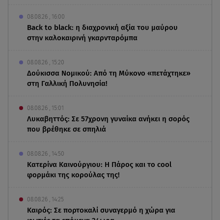
08.08.26 , 16:00
Back to black: η διαχρονική αξία του μαύρου
στην καλοκαιρινή γκαρνταρόμπα
08.08.26 , 15:20
Δούκισσα Νομικού: Από τη Μύκονο «πετάχτηκε»
στη Γαλλική Πολυνησία!
08.08.26 , 15:01
Λυκαβηττός: Σε 57χρονη γυναίκα ανήκει η σορός
που βρέθηκε σε σπηλιά
08.08.26 , 14:50
Κατερίνα Καινούργιου: Η Πάρος και το cool
φορμάκι της κορούλας της!
08.08.26 , 14:25
Καιρός: Σε πορτοκαλί συναγερμό η χώρα για