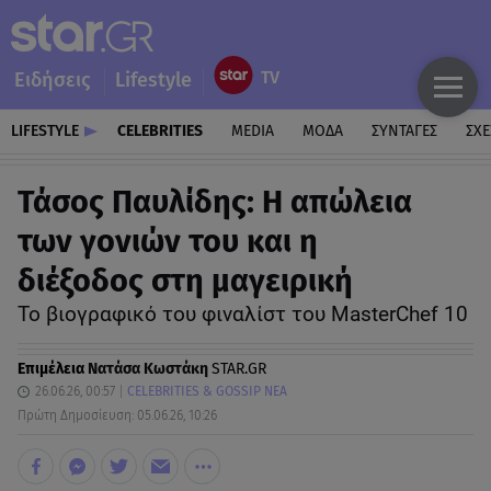
Ειδήσεις
Lifestyle
LIFESTYLE
CELEBRITIES
MEDIA
ΜΟΔΑ
ΣΥΝΤΑΓΕΣ
ΣΧΕ
Τάσος Παυλίδης: Η απώλεια
των γονιών του και η
διέξοδος στη μαγειρική
Το βιογραφικό του φιναλίστ του MasterChef 10
Επιμέλεια
Νατάσα Κωστάκη
STAR.GR
26.06.26, 00:57
CELEBRITIES & GOSSIP ΝΕΑ
Πρώτη Δημοσίευση: 05.06.26, 10:26