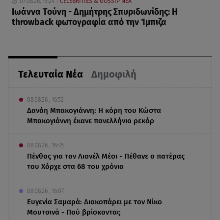
07.08.26, 15:24
CELEBRITIES & GOSSIP ΝΕΑ
Ιωάννα Τούνη - Δημήτρης Σπυριδωνίδης: Η
throwback φωτογραφία από την Ίμπιζα
Τελευταία Νέα
Δημοφιλή
08.08.26 , 16:52
Δανάη Μπακογιάννη: Η κόρη του Κώστα
Μπακογιάννη έκανε πανελλήνιο ρεκόρ
08.08.26 , 16:45
Πένθος για τον Λιονέλ Μέσι - Πέθανε ο πατέρας
του Χόρχε στα 68 του χρόνια
08.08.26 , 16:07
Ευγενία Σαμαρά: Διακοπάρει με τον Νίκο
Μουτσινά - Πού βρίσκονται;