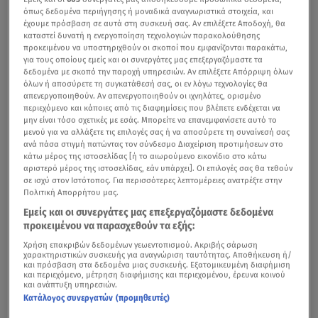
όπως δεδομένα περιήγησης ή μοναδικά αναγνωριστικά στοιχεία, και
έχουμε πρόσβαση σε αυτά στη συσκευή σας. Αν επιλέξετε Αποδοχή, θα
καταστεί δυνατή η ενεργοποίηση τεχνολογιών παρακολούθησης
προκειμένου να υποστηριχθούν οι σκοποί που εμφανίζονται παρακάτω,
για τους οποίους εμείς και οι συνεργάτες μας επεξεργαζόμαστε τα
δεδομένα με σκοπό την παροχή υπηρεσιών. Αν επιλέξετε Απόρριψη όλων
όλων ή αποσύρετε τη συγκατάθεσή σας, οι εν λόγω τεχνολογίες θα
απενεργοποιηθούν. Αν απενεργοποιηθούν οι ιχνηλάτες, ορισμένο
περιεχόμενο και κάποιες από τις διαφημίσεις που βλέπετε ενδέχεται να
μην είναι τόσο σχετικές με εσάς. Μπορείτε να επανεμφανίσετε αυτό το
μενού για να αλλάξετε τις επιλογές σας ή να αποσύρετε τη συναίνεσή σας
ανά πάσα στιγμή πατώντας τον σύνδεσμο Διαχείριση προτιμήσεων στο
κάτω μέρος της ιστοσελίδας [ή το αιωρούμενο εικονίδιο στο κάτω
αριστερό μέρος της ιστοσελίδας, εάν υπάρχει]. Οι επιλογές σας θα τεθούν
σε ισχύ στον Ιστότοπος. Για περισσότερες λεπτομέρειες ανατρέξτε στην
Πολιτική Απορρήτου μας.
Εμείς και οι συνεργάτες μας επεξεργαζόμαστε δεδομένα
προκειμένου να παρασχεθούν τα εξής:
Χρήση επακριβών δεδομένων γεωεντοπισμού. Ακριβής σάρωση
χαρακτηριστικών συσκευής για αναγνώριση ταυτότητας. Αποθήκευση ή/
και πρόσβαση στα δεδομένα μιας συσκευής. Εξατομικευμένη διαφήμιση
και περιεχόμενο, μέτρηση διαφήμισης και περιεχομένου, έρευνα κοινού
και ανάπτυξη υπηρεσιών.
Κατάλογος συνεργατών (προμηθευτές)