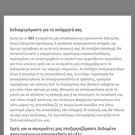
Ενδιαφερόμαστε για το απόρρητό σας
Εμείς και οι
603
συνεργάτες μας αποθηκεύουμε προσωπικά δεδομένα,
όπως δεδομένα περιήγησης ή μοναδικά αναγνωριστικά στοιχεία, και
έχουμε πρόσβαση σε αυτά στη συσκευή σας. Αν επιλέξετε Αποδοχή, θα
καταστεί δυνατή η ενεργοποίηση τεχνολογιών παρακολούθησης
προκειμένου να υποστηριχθούν οι σκοποί που εμφανίζονται παρακάτω,
για τους οποίους εμείς και οι συνεργάτες μας επεξεργαζόμαστε τα
δεδομένα με σκοπό την παροχή υπηρεσιών. Αν επιλέξετε Απόρριψη όλων
όλων ή αποσύρετε τη συγκατάθεσή σας, οι εν λόγω τεχνολογίες θα
απενεργοποιηθούν. Αν απενεργοποιηθούν οι ιχνηλάτες, ορισμένο
περιεχόμενο και κάποιες από τις διαφημίσεις που βλέπετε ενδέχεται να
μην είναι τόσο σχετικές με εσάς. Μπορείτε να επανεμφανίσετε αυτό το
μενού για να αλλάξετε τις επιλογές σας ή να αποσύρετε τη συναίνεσή σας
ανά πάσα στιγμή πατώντας τον σύνδεσμο Διαχείριση προτιμήσεων στο
κάτω μέρος της ιστοσελίδας [ή το αιωρούμενο εικονίδιο στο κάτω
αριστερό μέρος της ιστοσελίδας, εάν υπάρχει]. Οι επιλογές σας θα τεθούν
σε ισχύ στον Ιστότοπος. Για περισσότερες λεπτομέρειες ανατρέξτε στην
Πολιτική Απορρήτου μας.
Εμείς και οι συνεργάτες μας επεξεργαζόμαστε δεδομένα
προκειμένου να παρασχεθούν τα εξής: