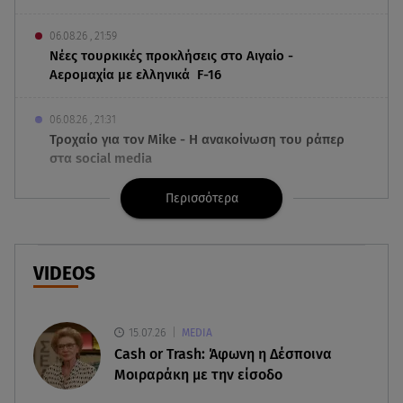
06.08.26 , 21:59
Νέες τουρκικές προκλήσεις στο Αιγαίο -
Αερομαχία με ελληνικά F-16
06.08.26 , 21:31
Τροχαίο για τον Mike - Η ανακοίνωση του ράπερ
στα social media
Περισσότερα
06.08.26 , 21:22
Ισραήλ - Κύπρος - Κρήτη: Το μεγαλύτερο
υποθαλάσσιο καλώδιο στον κόσμο
VIDEOS
06.08.26 , 21:07
Motor Oil: Δωρεά πυροσβεστικών οχημάτων και
εξοπλισμού στον Άγιο Βασίλειο
15.07.26
MEDIA
Cash or Trash: Άφωνη η Δέσποινα
06.08.26 , 20:49
Μοιραράκη με την είσοδο
Άκης Παυλόπουλος: Η τρυφερή εξομολόγηση