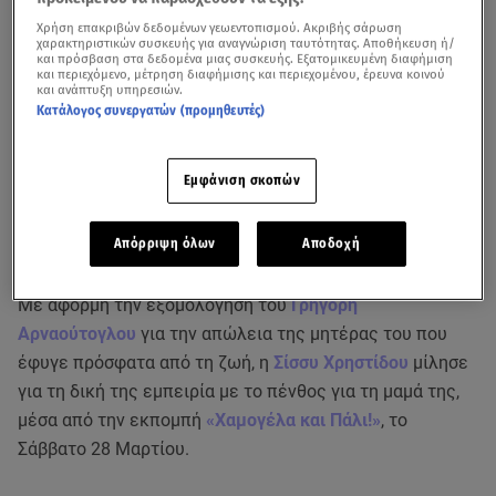
Χρήση επακριβών δεδομένων γεωεντοπισμού. Ακριβής σάρωση
χαρακτηριστικών συσκευής για αναγνώριση ταυτότητας. Αποθήκευση ή/
και πρόσβαση στα δεδομένα μιας συσκευής. Εξατομικευμένη διαφήμιση
και περιεχόμενο, μέτρηση διαφήμισης και περιεχομένου, έρευνα κοινού
και ανάπτυξη υπηρεσιών.
Κατάλογος συνεργατών (προμηθευτές)
Εμφάνιση σκοπών
Απόρριψη όλων
Αποδοχή
Με αφορμή την εξομολόγηση του
Γρηγόρη
Αρναούτογλου
για την απώλεια της μητέρας του που
έφυγε πρόσφατα από τη ζωή, η
Σίσσυ Χρηστίδου
μίλησε
για τη δική της εμπειρία με το πένθος για τη μαμά της,
μέσα από την εκπομπή
«Χαμογέλα και Πάλι!»
, το
Σάββατο 28 Μαρτίου.