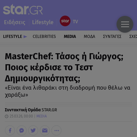
Ειδήσεις
Lifestyle
LIFESTYLE
CELEBRITIES
MEDIA
ΜΟΔΑ
ΣΥΝΤΑΓΕΣ
ΣΧΕ
MasterChef: Τάσος ή Γιώργος;
Ποιος κέρδισε το Τεστ
Δημιουργικότητας;
«Eίναι ένα λιθαράκι στη διαδρομή που θέλω να
χαράξω»
Συντακτική Ομάδα
STAR.GR
25.03.26, 00:00
MEDIA