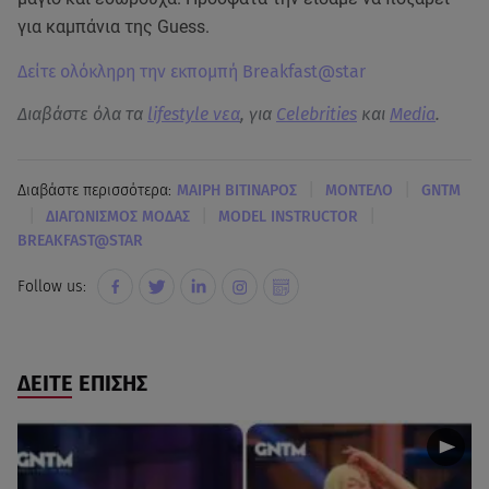
για καμπάνια της Guess.
Δείτε ολόκληρη την εκπομπή Breakfast@star
Διαβάστε όλα τα
lifestyle νεα
, για
Celebrities
και
Media
.
|
|
Διαβάστε περισσότερα:
ΜΑΙΡΗ ΒΙΤΙΝΑΡΟΣ
ΜΟΝΤΕΛΟ
GNTM
|
|
|
ΔΙΑΓΩΝΙΣΜΟΣ ΜΟΔΑΣ
MODEL INSTRUCTOR
BREAKFAST@STAR
Follow us:
ΔΕΙΤΕ ΕΠΙΣΗΣ