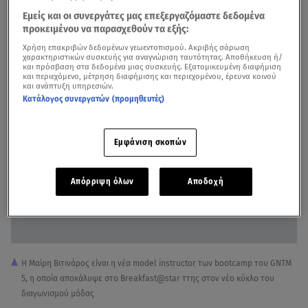
μπαμπάς της κατάγεται από ένα μικρό χωριό κοντά στην
Εμείς και οι συνεργάτες μας επεξεργαζόμαστε δεδομένα
Καλαμάτα, ενώ δεν έκρυψε το γεγονός ότι είναι πολύ
προκειμένου να παρασχεθούν τα εξής:
χαρούμενη που βρίσκεται στην Ελλάδα για το νέο
Χρήση επακριβών δεδομένων γεωεντοπισμού. Ακριβής σάρωση
χαρακτηριστικών συσκευής για αναγνώριση ταυτότητας. Αποθήκευση ή/
GNTM.
και πρόσβαση στα δεδομένα μιας συσκευής. Εξατομικευμένη διαφήμιση
και περιεχόμενο, μέτρηση διαφήμισης και περιεχομένου, έρευνα κοινού
και ανάπτυξη υπηρεσιών.
Κατάλογος συνεργατών (προμηθευτές)
Εμφάνιση σκοπών
Απόρριψη όλων
Αποδοχή
Η Μαίρη Βιτινάρος είναι η νέα model instructor των bootcamp του GNTM
5, η οποία αποκάλυψε στο Breakfast@star ττης στον νέο κύκλο του
διαγωνισμού μόδας