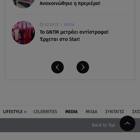
Ανακοινώθηκε η πρεμιέρα!
02.09.25
MEDIA
Το GNTM μετράει αντίστροφα!
Έρχεται στο Star!
LIFESTYLE
CELEBRITIES
MEDIA
ΜΟΔΑ
ΣΥΝΤΑΓΕΣ
ΣΧΕ
Back to Top