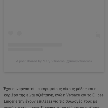
A post shared by Mary Vitinaros (@maryvitinaros)
Έχει συνεργαστεί με κορυφαίους οίκους μόδας και η
καριέρα της είναι αξιέπαινη, ενώ η Versace και το Ellipse
Lingerie την έχουν επιλέξει για τις συλλογές τους με
μαγιό και εσώρουχα. Πρόσφατα την είδαμε να ποζάρει