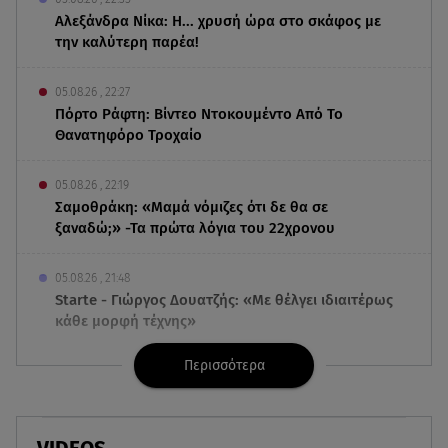
Αλεξάνδρα Νίκα: Η... χρυσή ώρα στο σκάφος με
την καλύτερη παρέα!
05.08.26 , 22:27
Πόρτο Ράφτη: Bίντεο Ντοκουμέντο Από Το
Θανατηφόρο Τροχαίο
05.08.26 , 22:19
Σαμοθράκη: «Μαμά νόμιζες ότι δε θα σε
ξαναδώ;» -Τα πρώτα λόγια του 22χρονου
05.08.26 , 21:48
Starte - Γιώργος Δουατζής: «Με θέλγει ιδιαιτέρως
κάθε μορφή τέχνης»
Περισσότερα
05.08.26 , 21:41
«Στην κόψη του ξυραφιού» οι συνομιλίες ΗΠΑ –
Ιράν