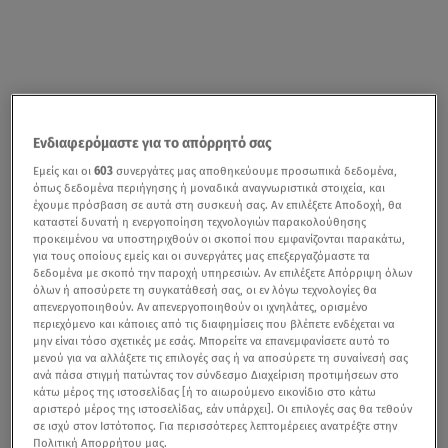
Ενδιαφερόμαστε για το απόρρητό σας
Εμείς και οι
603
συνεργάτες μας αποθηκεύουμε προσωπικά δεδομένα,
Η Μαίρη Βιτινάρος είναι η νέα model instructor των
όπως δεδομένα περιήγησης ή μοναδικά αναγνωριστικά στοιχεία, και
έχουμε πρόσβαση σε αυτά στη συσκευή σας. Αν επιλέξετε Αποδοχή, θα
bootcamp του
GNTM
5
. Το νεαρό μοντέλο μίλησε στην
καταστεί δυνατή η ενεργοποίηση τεχνολογιών παρακολούθησης
κάμερα του
Breakfast@star
και αποκάλυψε τον ρόλο
προκειμένου να υποστηριχθούν οι σκοποί που εμφανίζονται παρακάτω,
για τους οποίους εμείς και οι συνεργάτες μας επεξεργαζόμαστε τα
της στον νέο κύκλο του διαγωνισμού μόδας, καθώς και
δεδομένα με σκοπό την παροχή υπηρεσιών. Αν επιλέξετε Απόρριψη όλων
τη σχέση της με τον χώρο του μόντελινκ!
όλων ή αποσύρετε τη συγκατάθεσή σας, οι εν λόγω τεχνολογίες θα
απενεργοποιηθούν. Αν απενεργοποιηθούν οι ιχνηλάτες, ορισμένο
περιεχόμενο και κάποιες από τις διαφημίσεις που βλέπετε ενδέχεται να
μην είναι τόσο σχετικές με εσάς. Μπορείτε να επανεμφανίσετε αυτό το
μενού για να αλλάξετε τις επιλογές σας ή να αποσύρετε τη συναίνεσή σας
Σοφία Χατζηπαντελή: Ποια είναι η νέα κριτής του
ανά πάσα στιγμή πατώντας τον σύνδεσμο Διαχείριση προτιμήσεων στο
GNTM
κάτω μέρος της ιστοσελίδας [ή το αιωρούμενο εικονίδιο στο κάτω
αριστερό μέρος της ιστοσελίδας, εάν υπάρχει]. Οι επιλογές σας θα τεθούν
σε ισχύ στον Ιστότοπος. Για περισσότερες λεπτομέρειες ανατρέξτε στην
Όπως αποκάλυψε, οι ρίζες της είναι ελληνικές, αφού ο
Πολιτική Απορρήτου μας.