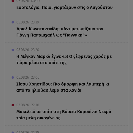
06.08.26 , 03:00
Εορτολόγιο: Ποιοι γιορτάζουν στις 6 Αυγούστου
05.08.26 , 23:39
Άριελ Κωνσταντινίδη: «Αντιμετωπίζουν τον
Γιάννη Παπαμιχαήλ ως "Γιαννάκη"»
05.08.26 , 23:20
Η Μέγκαν Μαρκλ έγινε 45! Ο ξέφρενος χορός με
τιάρα μέσα στο σπίτι της
05.08.26 , 23:00
Σίσσυ Χρηστίδου: Πιο όμορφη και λαμπερή κι
από το ηλιοβασίλεμα στα Χανιά!
05.08.26 , 22:36
Μακελειό σε σπίτι στη Βόρεια Καρολίνα: Νεκρά
τρία μέλη οικογένειας
05.08.26 , 22:35