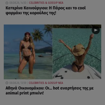
08.08.26, 14:50
CELEBRITIES & GOSSIP ΝΕΑ
Κατερίνα Καινούργιου: Η Πάρος και το cool
φορμάκι της κορούλας της!
08.08.26, 13:59
CELEBRITIES & GOSSIP ΝΕΑ
Αθηνά Οικονομάκου: Οι... hot αναρτήσεις της με
animal print μπικίνι!