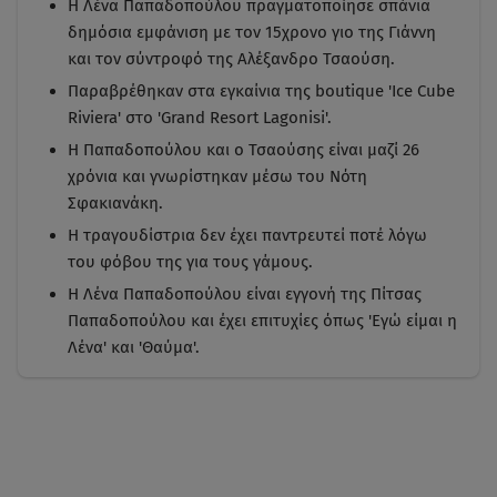
Η Λένα Παπαδοπούλου πραγματοποίησε σπάνια
δημόσια εμφάνιση με τον 15χρονο γιο της Γιάννη
και τον σύντροφό της Αλέξανδρο Τσαούση.
Παραβρέθηκαν στα εγκαίνια της boutique 'Ice Cube
Riviera' στο 'Grand Resort Lagonisi'.
Η Παπαδοπούλου και ο Τσαούσης είναι μαζί 26
χρόνια και γνωρίστηκαν μέσω του Νότη
Σφακιανάκη.
Η τραγουδίστρια δεν έχει παντρευτεί ποτέ λόγω
του φόβου της για τους γάμους.
Η Λένα Παπαδοπούλου είναι εγγονή της Πίτσας
Παπαδοπούλου και έχει επιτυχίες όπως 'Εγώ είμαι η
Λένα' και 'Θαύμα'.