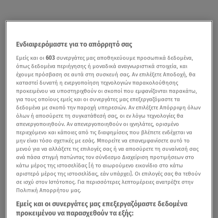
Ενδιαφερόμαστε για το απόρρητό σας
Εμείς και οι
603
συνεργάτες μας αποθηκεύουμε προσωπικά δεδομένα,
όπως δεδομένα περιήγησης ή μοναδικά αναγνωριστικά στοιχεία, και
έχουμε πρόσβαση σε αυτά στη συσκευή σας. Αν επιλέξετε Αποδοχή, θα
καταστεί δυνατή η ενεργοποίηση τεχνολογιών παρακολούθησης
προκειμένου να υποστηριχθούν οι σκοποί που εμφανίζονται παρακάτω,
για τους οποίους εμείς και οι συνεργάτες μας επεξεργαζόμαστε τα
δεδομένα με σκοπό την παροχή υπηρεσιών. Αν επιλέξετε Απόρριψη όλων
όλων ή αποσύρετε τη συγκατάθεσή σας, οι εν λόγω τεχνολογίες θα
απενεργοποιηθούν. Αν απενεργοποιηθούν οι ιχνηλάτες, ορισμένο
περιεχόμενο και κάποιες από τις διαφημίσεις που βλέπετε ενδέχεται να
μην είναι τόσο σχετικές με εσάς. Μπορείτε να επανεμφανίσετε αυτό το
μενού για να αλλάξετε τις επιλογές σας ή να αποσύρετε τη συναίνεσή σας
ανά πάσα στιγμή πατώντας τον σύνδεσμο Διαχείριση προτιμήσεων στο
κάτω μέρος της ιστοσελίδας [ή το αιωρούμενο εικονίδιο στο κάτω
αριστερό μέρος της ιστοσελίδας, εάν υπάρχει]. Οι επιλογές σας θα τεθούν
σε ισχύ στον Ιστότοπος. Για περισσότερες λεπτομέρειες ανατρέξτε στην
Πολιτική Απορρήτου μας.
Εμείς και οι συνεργάτες μας επεξεργαζόμαστε δεδομένα
προκειμένου να παρασχεθούν τα εξής: