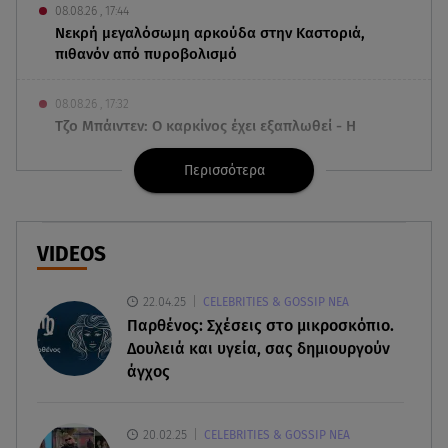
08.08.26 , 17:44
Νεκρή μεγαλόσωμη αρκούδα στην Καστοριά,
πιθανόν από πυροβολισμό
08.08.26 , 17:32
Τζο Μπάιντεν: Ο καρκίνος έχει εξαπλωθεί - Η
ανακοίνωση του γιου του
Περισσότερα
08.08.26 , 17:20
Ανδρομάχη: «Είσαι το φως στη ζωή μου» – Η νέα
ανάρτηση με τον γιο της
VIDEOS
08.08.26 , 16:52
22.04.25
CELEBRITIES & GOSSIP ΝΕΑ
Δανάη Μπακογιάννη: Η κόρη του Κώστα
Παρθένος: Σχέσεις στο μικροσκόπιο.
Μπακογιάννη έκανε πανελλήνιο ρεκόρ
Δουλειά και υγεία, σας δημιουργούν
άγχος
08.08.26 , 16:45
Πένθος για τον Λιονέλ Μέσι - Πέθανε ο πατέρας
του Χόρχε στα 68 του χρόνια
20.02.25
CELEBRITIES & GOSSIP ΝΕΑ