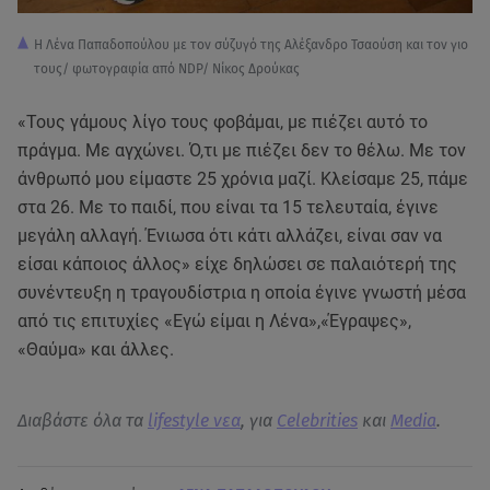
Η Λένα Παπαδοπούλου με τον σύζυγό της Αλέξανδρο Τσαούση και τον γιο
τους/ φωτογραφία από NDP/ Νίκος Δρούκας
«Τους γάμους λίγο τους φοβάμαι, με πιέζει αυτό το
πράγμα. Με αγχώνει. Ό,τι με πιέζει δεν το θέλω. Με τον
άνθρωπό μου είμαστε 25 χρόνια μαζί. Κλείσαμε 25, πάμε
στα 26. Με το παιδί, που είναι τα 15 τελευταία, έγινε
μεγάλη αλλαγή. Ένιωσα ότι κάτι αλλάζει, είναι σαν να
είσαι κάποιος άλλος» είχε δηλώσει σε παλαιότερή της
συνέντευξη η τραγουδίστρια η οποία έγινε γνωστή μέσα
από τις επιτυχίες «Εγώ είμαι η Λένα»,«Έγραψες»,
«Θαύμα» και άλλες.
Διαβάστε όλα τα
lifestyle νεα
, για
Celebrities
και
Media
.