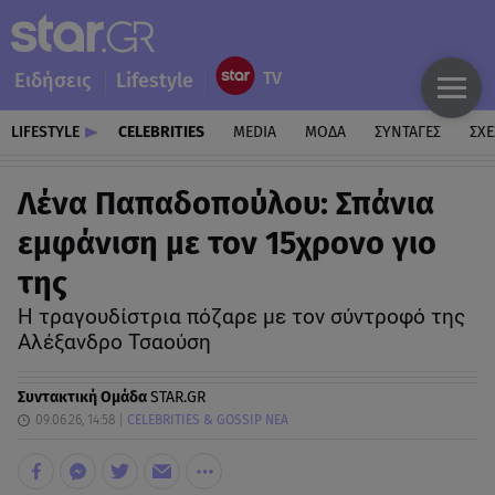
Ειδήσεις
Lifestyle
LIFESTYLE
CELEBRITIES
MEDIA
ΜΟΔΑ
ΣΥΝΤΑΓΕΣ
ΣΧΕ
Λένα Παπαδοπούλου: Σπάνια
εμφάνιση με τον 15χρονο γιο
της
H τραγουδίστρια πόζαρε με τον σύντροφό της
Αλέξανδρο Τσαούση
Συντακτική Ομάδα
STAR.GR
09.06.26, 14:58
CELEBRITIES & GOSSIP ΝΕΑ