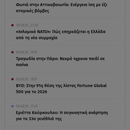
Φωτιά στην Αττικοβοιωτία: Ενέργεια ίση με έξι
ατομικές βόμβες
08.08.26 , 21:20
«Ισλαμικό ΝΑΤΟ»: Πώς επηρεάζεται η Ελλάδα
από τη νέα συμμαχία
08.08.26 , 19:19
Τραγωδία στην Πάρο: Νεκρό 4χρονο παιδί σε
πισίνα
08.08.26 , 18:51
BYD: Στην 91η θέση της λίστας Fortune Global
500 για το 2026
08.08.26 , 17:45
Εριέττα Κούρκουλου: Η συγκινητική ανάρτηση
για τα 33α γενέθλιά της