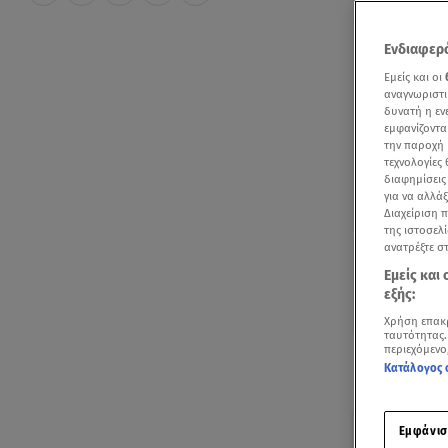
Ενδιαφερό
Εμείς και οι
αναγνωριστι
δυνατή η ε
εμφανίζοντα
την παροχή 
τεχνολογίες
διαφημίσεις
για να αλλά
Διαχείριση 
της ιστοσελί
ανατρέξτε σ
Εμείς και
εξής:
Χρήση επακ
ταυτότητας.
περιεχόμενο
Ακούστ
Κατάλογος 
Με μι
Εμφάνισ