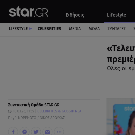
Αθλητικά
Quiz
Ειδήσεις
Lifestyle
Αυτοκίνητο
LIFESTYLE
CELEBRITIES
MEDIA
ΜΟΔΑ
ΣΥΝΤΑΓΕΣ
«Τελευ
πρεμιέ
Όλες οι εμ
Συντακτική Ομάδα
STAR.GR
10.03.26, 11:55
CELEBRITIES & GOSSIP ΝΕΑ
Πηγή: NDPPHOTO / ΝΙΚΟΣ ΔΡΟΥΚΑΣ