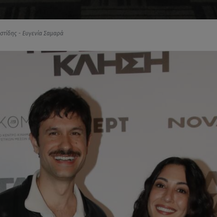
τίδης - Ευγενία Σαμαρά