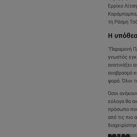
Ερρίκο Λίτση
Καράμπαμπα,
τη Ράσμη Τσ
Η υπόθεσ
"Παραμονή Π
γνωστός εγκλ
ανατινάξει α
αναβρασμό κα
φορά. Όλοι τ
Όσοι ανήκου
εύλογα θα α
πρόσωπο που
από τις πιο
διαχειρίστηκ