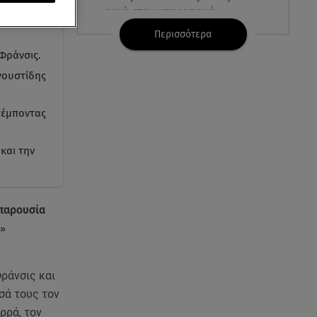
αυγά στον υπηρεσιακό
ίου με την
πρωθυπουργό
Περισσότερα
 Φράνσις.
09.08.26 , 11:23
γουστίδης
Μεθυσμένη οδηγός σκότωσε
νύφη τη μέρα του γάμου της
πέμποντας
09.08.26 , 11:12
Αλέξανδρος Τσουβέλας για Εύα
και την
Καρύδη: «Θα το έκανα 500
φορές»
09.08.26 , 10:46
 παρουσία
Μπαμπάς για δεύτερη φορά ο
»
Γιάννης Κωνσταντέλιας
09.08.26 , 10:43
ράνσις και
Αλέξης Γεωργούλης: Η
σά τους τον
ανάρτηση από την παραλία και
ρρά, τον