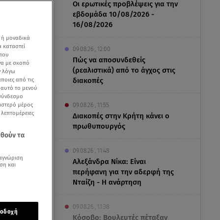
Οι ερωτικές προβλέψεις για την
εβδομάδα 10/08/2026 -
16/08/2026
 ή μοναδικά
α καταστεί
09.08.26 , 12:00
 που
Πώς να αποσυνδεθείς
να με σκοπό
(ρεαλιστικά) από το άγχος στις
ν λόγω
ποιες από τις
διακοπές
ε αυτό το μενού
 σύνδεσμο
ριστερό μέρος
09.08.26 , 11:55
ς λεπτομέρειες
Διακοπές στην Κρήτη κάνει ο
πρωθυπουργός
εθούν τα
09.08.26 , 11:48
αγνώριση
Αλεξάνδρα Νίκα: Είναι
ση και
περήφανη για την αδερφή της
Νταίζη - Η ανάρτηση
09.08.26 , 11:38
οδοχή
Κόσοβο: Βουλευτές πέταξαν