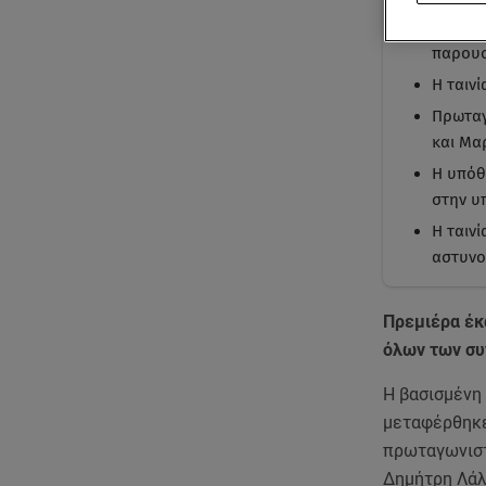
Πρεμιέ
παρουσ
Η ταινί
Πρωταγ
και Μα
Η υπόθ
στην υ
Η ταιν
αστυνο
Πρεμιέρα έκα
όλων των συ
Η βασισμένη 
μεταφέρθηκε
πρωταγωνιστ
Δημήτρη Λάλ