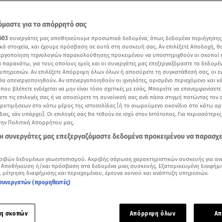
μαστε για το απόρρητό σας
603
συνεργάτες μας αποθηκεύουμε προσωπικά δεδομένα, όπως δεδομένα περιήγησης
κά στοιχεία, και έχουμε πρόσβαση σε αυτά στη συσκευή σας. Αν επιλέξετε Αποδοχή, θ
νεργοποίηση τεχνολογιών παρακολούθησης προκειμένου να υποστηριχθούν οι σκοποί
ι παρακάτω, για τους οποίους εμείς και οι συνεργάτες μας επεξεργαζόμαστε τα δεδομέ
υπηρεσιών. Αν επιλέξετε Απόρριψη όλων όλων ή αποσύρετε τη συγκατάθεσή σας, οι ε
 θα απενεργοποιηθούν. Αν απενεργοποιηθούν οι ιχνηλάτες, ορισμένο περιεχόμενο και κά
 που βλέπετε ενδέχεται να μην είναι τόσο σχετικές με εσάς. Μπορείτε να επανεμφανίσετ
ξετε τις επιλογές σας ή να αποσύρετε τη συναίνεσή σας ανά πάσα στιγμή πατώντας τον
προτιμήσεων στο κάτω μέρος της ιστοσελίδας [ή το αιωρούμενο εικονίδιο στο κάτω α
δας, εάν υπάρχει]. Οι επιλογές σας θα τεθούν σε ισχύ στον Ιστότοπος. Για περισσότερε
την Πολιτική Απορρήτου μας.
Δείτε περισσότερα άρθρα μας στα αποτελέσματα αναζήτησης
 οι συνεργάτες μας επεξεργαζόμαστε δεδομένα προκειμένου να παρασχ
Add star.gr on Google
ριβών δεδομένων γεωεντοπισμού. Ακριβής σάρωση χαρακτηριστικών συσκευής για αν
 Αποθήκευση ή/και πρόσβαση στα δεδομένα μιας συσκευής. Εξατομικευμένη διαφήμι
, μέτρηση διαφήμισης και περιεχομένου, έρευνα κοινού και ανάπτυξη υπηρεσιών.
ε το άρθρο
1:24
λεπτά
συνεργατών (προμηθευτές)
α ματιά
-
by STAR AI
η σκοπών
Απόρριψη όλων
Απ