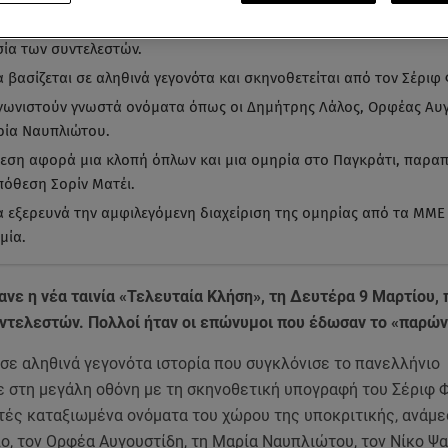
ρα της ταινίας «Τελευταία Κλήση» πραγματοποιήθηκε στις 9 Μαρτ
ία των συντελεστών.
α βασίζεται σε αληθινά γεγονότα και σκηνοθετείται από τον Σέριφ
ωνιστούν γνωστά ονόματα όπως οι Δημήτρης Λάλος, Ορφέας Αυ
ρία Ναυπλιώτου.
εση αφορά μια κλοπή όπλων και μια ομηρία στο Παγκράτι, παρα
πόθεση Σορίν Ματέι.
ία εξερευνά την αμφιλεγόμενη διαχείριση της ομηρίας από τα ΜΜΕ 
μία.
νε η νέα ταινία «Τελευταία Κλήση», τη Δευτέρα 9 Μαρτίου,
ντελεστών. Πολλοί ήταν οι επώνυμοι που έδωσαν το «παρών
σε αληθινά γεγονότα ιστορία που συγκλόνισε το πανελλήνιο
 στη μεγάλη οθόνη με τη σκηνοθετική υπογραφή του Σέριφ Φ
ές καταξιωμένα ονόματα του χώρου της υποκριτικής, ανάμε
ο, τον Ορφέα Αυγουστίδη, τη Μαρία Ναυπλιώτου, τον Νίκο Ψα