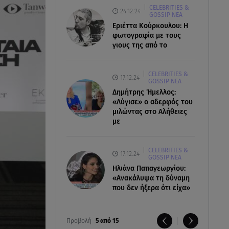
CELEBRITIES &
24.12.24
GOSSIP ΝΕΑ
Εριέττα Κούρκουλου: Η
φωτογραφία με τους
γιους της από το
CELEBRITIES &
17.12.24
GOSSIP ΝΕΑ
Δημήτρης Ήμελλος:
«Λύγισε» ο αδερφός του
μιλώντας στο Αλήθειες
με
CELEBRITIES &
17.12.24
GOSSIP ΝΕΑ
Ηλιάνα Παπαγεωργίου:
«Ανακάλυψα τη δύναμη
που δεν ήξερα ότι είχα»
Προβολή
5 από 15