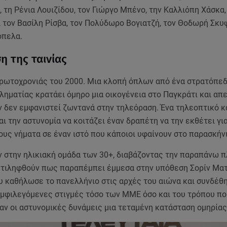
, τη Ρένια Λουιζίδου, τον Γιώργο Μπένο, την Καλλιόπη Χάσκα,
 τον Βασίλη Ρίσβα, τον Πολύδωρο Βογιατζή, τον Θοδωρή Σκυ
όπελα.
η της ταινίας
ρωτοχρονιάς του 2000. Μια κλοπή όπλων από ένα στρατόπεδ
ηματίας κρατάει όμηρο μια οικογένεια στο Παγκράτι και απε
ν δεν εμφανιστεί ζωντανά στην τηλεόραση. Ένα τηλεοπτικό κ
ι την αστυνομία να κοιτάζει έναν δραπέτη να την εκθέτει γ
ους νήματα σε έναν ιστό που κάποιοι υφαίνουν στο παρασκήνι
ν στην ηλικιακή ομάδα των 30+, διαβάζοντας την παραπάνω 
ντιληφθούν πως παραπέμπει έμμεσα στην υπόθεση Σορίν Ματ
 καθήλωσε το πανελλήνιο στις αρχές του αιώνα και συνδέθη
 αμφιλεγόμενες στιγμές τόσο των ΜΜΕ όσο και του τρόπου πο
αν οι αστυνομικές δυνάμεις μια τεταμένη κατάσταση ομηρίας