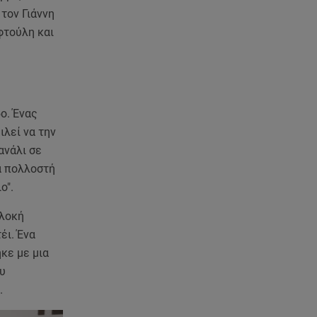
οι κοιλιακοί!
 τον Γιάννη
φτούλη και
09.08.26 , 10:33
ΕΦΕΤ: Ανακαλείται πασίγνωστη
μαρμελάδα φράουλα
09.08.26 , 10:13
ο. Ένας
Κορυφώνεται η έξοδος του
ιλεί να την
Αυγούστου - «Καρφίτσα δεν
πέφτει» στα λιμάνια
ανάλι σε
ια πολλοστή
09.08.26 , 10:10
ο".
Ιωάννα Τούνη: «Έβγαλα όλο το
βράδυ στο νοσοκομείο» - Τι
πλοκή
συνέβη;
έι. Ένα
κε με μια
09.08.26 , 10:00
υ
Σαλάτα ζυμαρικών: 20 ιδέες για
.
εύκολες και νόστιμες
καλοκαιρινές συνταγές