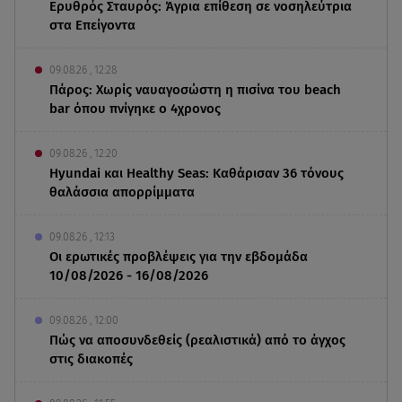
Ερυθρός Σταυρός: Άγρια επίθεση σε νοσηλεύτρια
στα Επείγοντα
09.08.26 , 12:28
Πάρος: Χωρίς ναυαγοσώστη η πισίνα του beach
bar όπου πνίγηκε ο 4χρονος
09.08.26 , 12:20
Hyundai και Healthy Seas: Καθάρισαν 36 τόνους
θαλάσσια απορρίμματα
09.08.26 , 12:13
Οι ερωτικές προβλέψεις για την εβδομάδα
10/08/2026 - 16/08/2026
09.08.26 , 12:00
Πώς να αποσυνδεθείς (ρεαλιστικά) από το άγχος
στις διακοπές