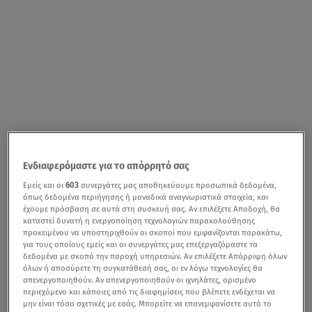
Ενδιαφερόμαστε για το απόρρητό σας
Εμείς και οι
603
συνεργάτες μας αποθηκεύουμε προσωπικά δεδομένα,
όπως δεδομένα περιήγησης ή μοναδικά αναγνωριστικά στοιχεία, και
έχουμε πρόσβαση σε αυτά στη συσκευή σας. Αν επιλέξετε Αποδοχή, θα
καταστεί δυνατή η ενεργοποίηση τεχνολογιών παρακολούθησης
προκειμένου να υποστηριχθούν οι σκοποί που εμφανίζονται παρακάτω,
για τους οποίους εμείς και οι συνεργάτες μας επεξεργαζόμαστε τα
δεδομένα με σκοπό την παροχή υπηρεσιών. Αν επιλέξετε Απόρριψη όλων
όλων ή αποσύρετε τη συγκατάθεσή σας, οι εν λόγω τεχνολογίες θα
απενεργοποιηθούν. Αν απενεργοποιηθούν οι ιχνηλάτες, ορισμένο
περιεχόμενο και κάποιες από τις διαφημίσεις που βλέπετε ενδέχεται να
μην είναι τόσο σχετικές με εσάς. Μπορείτε να επανεμφανίσετε αυτό το