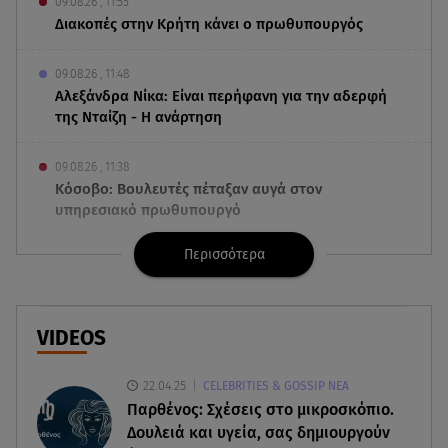
09.08.26 , 11:55
Διακοπές στην Κρήτη κάνει ο πρωθυπουργός
09.08.26 , 11:48
Αλεξάνδρα Νίκα: Είναι περήφανη για την αδερφή
της Νταίζη - Η ανάρτηση
09.08.26 , 11:38
Κόσοβο: Βουλευτές πέταξαν αυγά στον
υπηρεσιακό πρωθυπουργό
Περισσότερα
09.08.26 , 11:23
Μεθυσμένη οδηγός σκότωσε νύφη τη μέρα του
γάμου της
VIDEOS
09.08.26 , 11:12
Αλέξανδρος Τσουβέλας για Εύα Καρύδη: «Θα το
22.04.25
CELEBRITIES & GOSSIP ΝΕΑ
έκανα 500 φορές»
Παρθένος: Σχέσεις στο μικροσκόπιο.
Δουλειά και υγεία, σας δημιουργούν
09.08.26 , 10:46