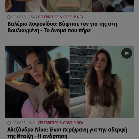
09.08.26, 12:54
CELEBRITIES & GOSSIP ΝΕΑ
Βαλέρια Χοψονίδου: Βάφτισε τον γιο της στη
Βουλιαγμένη - Το όνομα που πήρε
09.08.26, 11:48
CELEBRITIES & GOSSIP ΝΕΑ
Αλεξάνδρα Νίκα: Είναι περήφανη για την αδερφή
της Νταίζη - Η ανάρτηση