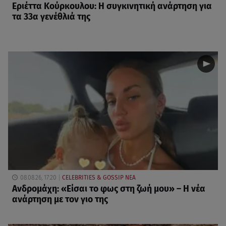
Εριέττα Κούρκουλου: Η συγκινητική ανάρτηση για
τα 33α γενέθλιά της
08.08.26, 17:20
CELEBRITIES & GOSSIP ΝΕΑ
Ανδρομάχη: «Είσαι το φως στη ζωή μου» – Η νέα
ανάρτηση με τον γιο της