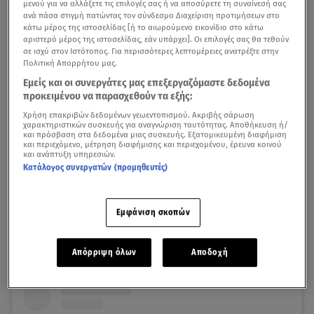
μενού για να αλλάξετε τις επιλογές σας ή να αποσύρετε τη συναίνεσή σας
ανά πάσα στιγμή πατώντας τον σύνδεσμο Διαχείριση προτιμήσεων στο
κάτω μέρος της ιστοσελίδας [ή το αιωρούμενο εικονίδιο στο κάτω
αριστερό μέρος της ιστοσελίδας, εάν υπάρχει]. Οι επιλογές σας θα τεθούν
σε ισχύ στον Ιστότοπος. Για περισσότερες λεπτομέρειες ανατρέξτε στην
Πολιτική Απορρήτου μας.
Εμείς και οι συνεργάτες μας επεξεργαζόμαστε δεδομένα
προκειμένου να παρασχεθούν τα εξής:
Χρήση επακριβών δεδομένων γεωεντοπισμού. Ακριβής σάρωση
χαρακτηριστικών συσκευής για αναγνώριση ταυτότητας. Αποθήκευση ή/
και πρόσβαση στα δεδομένα μιας συσκευής. Εξατομικευμένη διαφήμιση
Μια προσωπική εξομολόγηση έκανε η
Χαρά Παππά
με
και περιεχόμενο, μέτρηση διαφήμισης και περιεχομένου, έρευνα κοινού
και ανάπτυξη υπηρεσιών.
μια ανάρτηση στον προσωπικό της λογαριασμό στο
Κατάλογος συνεργατών (προμηθευτές)
Instagram.
Εμφάνιση σκοπών
Χαρά Παππά: «Πυροδοτούνται πολλά άσχημα
συναισθήματα…Και εγώ παλεύω»
Απόρριψη όλων
Αποδοχή