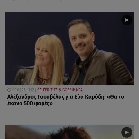
09.08.26, 11:12
CELEBRITIES & GOSSIP ΝΕΑ
Αλέξανδρος Τσουβέλας για Εύα Καρύδη: «Θα το
έκανα 500 φορές»