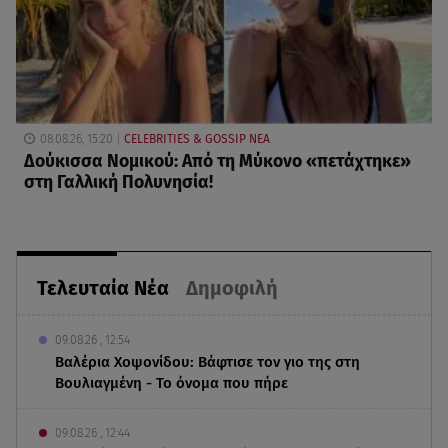
08.08.26, 15:20
CELEBRITIES & GOSSIP ΝΕΑ
Δούκισσα Νομικού: Από τη Μύκονο «πετάχτηκε»
στη Γαλλική Πολυνησία!
Τελευταία Νέα
Δημοφιλή
09.08.26 , 12:54
Βαλέρια Χοψονίδου: Βάφτισε τον γιο της στη
Βουλιαγμένη - Το όνομα που πήρε
09.08.26 , 12:44