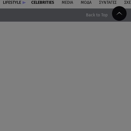
LIFESTYLE
CELEBRITIES
MEDIA
ΜΟΔΑ
ΣΥΝΤΑΓΕΣ
ΣΧΕ
Back to Top