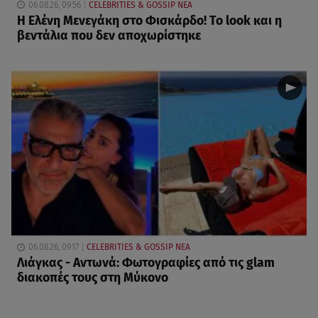
06.08.26, 09:56
CELEBRITIES & GOSSIP ΝΕΑ
Η Ελένη Μενεγάκη στο Φισκάρδο! Το look και η
βεντάλια που δεν αποχωρίστηκε
06.08.26, 09:17
CELEBRITIES & GOSSIP ΝΕΑ
Λιάγκας - Αντωνά: Φωτογραφίες από τις glam
διακοπές τους στη Μύκονο