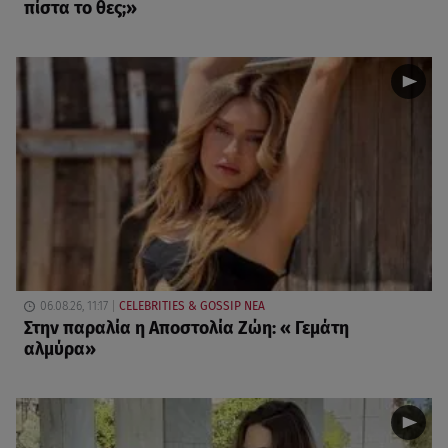
πίστα το θες;»
06.08.26, 11:17
CELEBRITIES & GOSSIP ΝΕΑ
Στην παραλία η Αποστολία Ζώη: « Γεμάτη
αλμύρα»