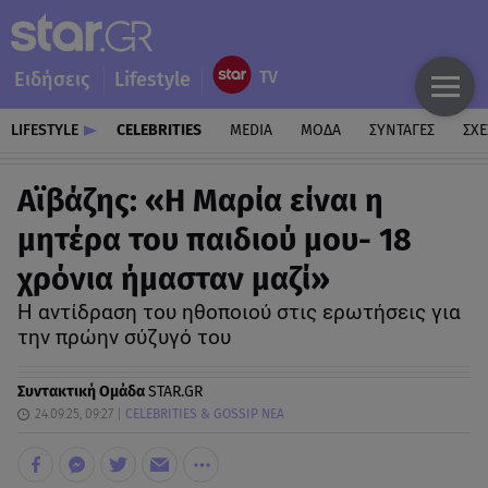
Ειδήσεις
Lifestyle
LIFESTYLE
CELEBRITIES
MEDIA
ΜΟΔΑ
ΣΥΝΤΑΓΕΣ
ΣΧΕ
Αϊβάζης: «Η Μαρία είναι η
μητέρα του παιδιού μου- 18
χρόνια ήμασταν μαζί»
Η αντίδραση του ηθοποιού στις ερωτήσεις για
την πρώην σύζυγό του
Συντακτική Ομάδα
STAR.GR
24.09.25, 09:27
CELEBRITIES & GOSSIP ΝΕΑ