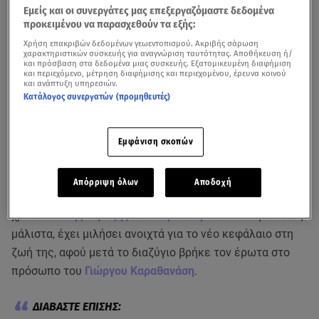
Εμείς και οι συνεργάτες μας επεξεργαζόμαστε δεδομένα
προκειμένου να παρασχεθούν τα εξής:
Χρήση επακριβών δεδομένων γεωεντοπισμού. Ακριβής σάρωση
χαρακτηριστικών συσκευής για αναγνώριση ταυτότητας. Αποθήκευση ή/
και πρόσβαση στα δεδομένα μιας συσκευής. Εξατομικευμένη διαφήμιση
και περιεχόμενο, μέτρηση διαφήμισης και περιεχομένου, έρευνα κοινού
και ανάπτυξη υπηρεσιών.
Κατάλογος συνεργατών (προμηθευτές)
Εμφάνιση σκοπών
Απόρριψη όλων
Αποδοχή
Χωριστούς δρόμους έχουν τραβήξει εδώ και ενάμιση
χρόνο
Γιάννης Αϊβάζης
και
Μαρία Κορινθίου
. Η ηθοποιός
μάλιστα, έχει μιλήσει ανοιχτά για το νέο κεφάλαιο στη
ζωή της, αφού μετά το διαζύγιο βρήκε τον έρωτα στο
πρόσωπο του
Γιώργου Καραθανάση
.