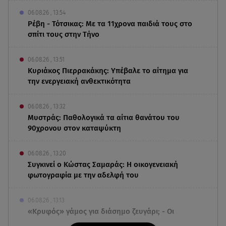
06.08.26 , 13:54
Ρέβη - Τότσικας: Με τα 11χρονα παιδιά τους στο
σπίτι τους στην Τήνο
06.08.26 , 13:51
Κυριάκος Πιερρακάκης: Υπέβαλε το αίτημα για
την ενεργειακή ανθεκτικότητα
06.08.26 , 13:32
Μυστράς: Παθολογικά τα αίτια θανάτου του
90χρονου στον καταψύκτη
06.08.26 , 13:20
Συγκινεί ο Κώστας Σαμαράς: Η οικογενειακή
φωτογραφία με την αδελφή του
06.08.26 , 13:13
«Κρυφός» γάμος για διάσημο ζευγάρι; - Οι
φωτογραφίες με τις βέρες