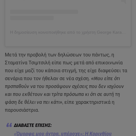
Η δημοσίευση κοινοποιήθηκε από το χρήστη George Karathanasis (@karathanasisgeorge)
Μετά την προβολή των δηλώσεων του πάντως, η
Σταματίνα Τσιμτσιλή είπε πως μετά από επικοινωνία
που είχε μαζί του κάποια στιγμή, της είχε διαψεύσει τα
σενάρια που τον ήθελαν σε νέα σχέση.
«Μου είπε ότι
πρσπαθούν να του προσάψουν σχέσεις που δεν ισχύουν
και που εκθέτουν και τρίτα πρόσωπα κι ότι σε αυτή τη
φάση δε θέλει να πει κάτι»
, είπε χαρακτηριστικά η
παρουσιάστρια.
«Όμορφε μου άντρα, υπέροχε»: Η Κορινθίου