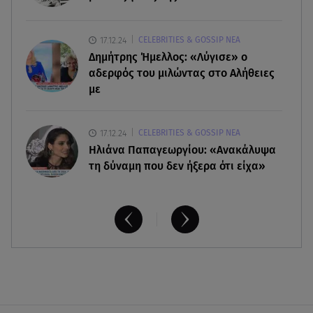
06.08.26 , 12:05
17.12.24
CELEBRITIES & GOSSIP ΝΕΑ
«Νταντάδες της γειτονιάς»: Πώς μπορούν οι
Δημήτρης Ήμελλος: «Λύγισε» ο
γιαγιάδες να πάρουν 500€ τον μήνα
αδερφός του μιλώντας στο Αλήθειες
με
17.12.24
CELEBRITIES & GOSSIP ΝΕΑ
Ηλιάνα Παπαγεωργίου: «Ανακάλυψα
τη δύναμη που δεν ήξερα ότι είχα»