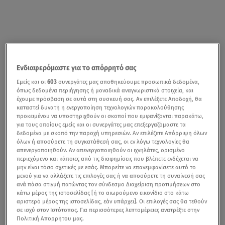
Ενδιαφερόμαστε για το απόρρητό σας
Εμείς και οι
603
συνεργάτες μας αποθηκεύουμε προσωπικά δεδομένα,
όπως δεδομένα περιήγησης ή μοναδικά αναγνωριστικά στοιχεία, και
έχουμε πρόσβαση σε αυτά στη συσκευή σας. Αν επιλέξετε Αποδοχή, θα
καταστεί δυνατή η ενεργοποίηση τεχνολογιών παρακολούθησης
προκειμένου να υποστηριχθούν οι σκοποί που εμφανίζονται παρακάτω,
για τους οποίους εμείς και οι συνεργάτες μας επεξεργαζόμαστε τα
δεδομένα με σκοπό την παροχή υπηρεσιών. Αν επιλέξετε Απόρριψη όλων
όλων ή αποσύρετε τη συγκατάθεσή σας, οι εν λόγω τεχνολογίες θα
απενεργοποιηθούν. Αν απενεργοποιηθούν οι ιχνηλάτες, ορισμένο
περιεχόμενο και κάποιες από τις διαφημίσεις που βλέπετε ενδέχεται να
μην είναι τόσο σχετικές με εσάς. Μπορείτε να επανεμφανίσετε αυτό το
μενού για να αλλάξετε τις επιλογές σας ή να αποσύρετε τη συναίνεσή σας
ανά πάσα στιγμή πατώντας τον σύνδεσμο Διαχείριση προτιμήσεων στο
κάτω μέρος της ιστοσελίδας [ή το αιωρούμενο εικονίδιο στο κάτω
αριστερό μέρος της ιστοσελίδας, εάν υπάρχει]. Οι επιλογές σας θα τεθούν
σε ισχύ στον Ιστότοπος. Για περισσότερες λεπτομέρειες ανατρέξτε στην
Πολιτική Απορρήτου μας.