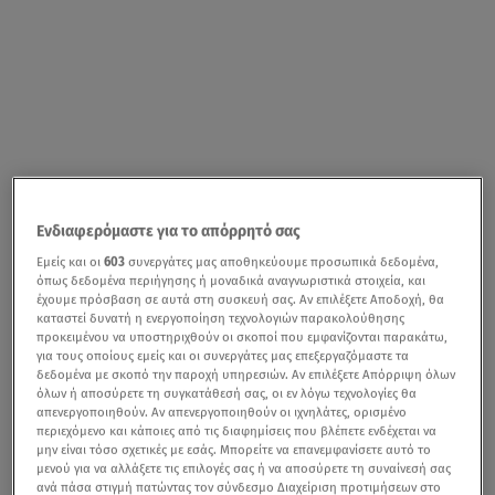
Ενδιαφερόμαστε για το απόρρητό σας
Φτωχότερος είναι από σήμερα Τρίτη 15/7 ο
Εμείς και οι
603
συνεργάτες μας αποθηκεύουμε προσωπικά δεδομένα,
όπως δεδομένα περιήγησης ή μοναδικά αναγνωριστικά στοιχεία, και
καλλιτεχνικός χώρος, καθώς έφυγε από τη ζωή ο
έχουμε πρόσβαση σε αυτά στη συσκευή σας. Αν επιλέξετε Αποδοχή, θα
Γεράσιμος Μιχελής
σε ηλικία 59 ετών.
καταστεί δυνατή η ενεργοποίηση τεχνολογιών παρακολούθησης
προκειμένου να υποστηριχθούν οι σκοποί που εμφανίζονται παρακάτω,
για τους οποίους εμείς και οι συνεργάτες μας επεξεργαζόμαστε τα
δεδομένα με σκοπό την παροχή υπηρεσιών. Αν επιλέξετε Απόρριψη όλων
όλων ή αποσύρετε τη συγκατάθεσή σας, οι εν λόγω τεχνολογίες θα
Γεράσιμος Μιχελής: Πέθανε ο κακός του «Παρά Πέντε»
απενεργοποιηθούν. Αν απενεργοποιηθούν οι ιχνηλάτες, ορισμένο
περιεχόμενο και κάποιες από τις διαφημίσεις που βλέπετε ενδέχεται να
μην είναι τόσο σχετικές με εσάς. Μπορείτε να επανεμφανίσετε αυτό το
μενού για να αλλάξετε τις επιλογές σας ή να αποσύρετε τη συναίνεσή σας
ανά πάσα στιγμή πατώντας τον σύνδεσμο Διαχείριση προτιμήσεων στο