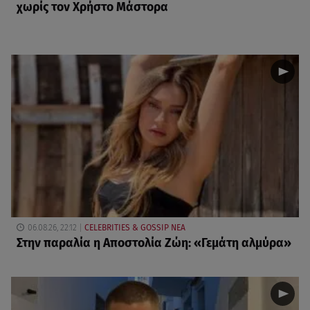
χωρίς τον Χρήστο Μάστορα
06.08.26, 22:12
CELEBRITIES & GOSSIP ΝΕΑ
Στην παραλία η Αποστολία Ζώη: «Γεμάτη αλμύρα»