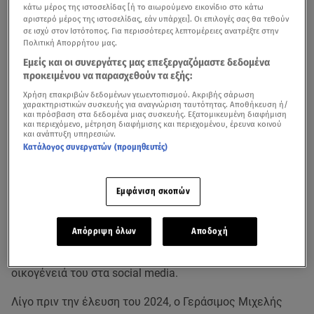
κάτω μέρος της ιστοσελίδας [ή το αιωρούμενο εικονίδιο στο κάτω
αριστερό μέρος της ιστοσελίδας, εάν υπάρχει]. Οι επιλογές σας θα τεθούν
σε ισχύ στον Ιστότοπος. Για περισσότερες λεπτομέρειες ανατρέξτε στην
Πολιτική Απορρήτου μας.
Εμείς και οι συνεργάτες μας επεξεργαζόμαστε δεδομένα
προκειμένου να παρασχεθούν τα εξής:
Χρήση επακριβών δεδομένων γεωεντοπισμού. Ακριβής σάρωση
χαρακτηριστικών συσκευής για αναγνώριση ταυτότητας. Αποθήκευση ή/
και πρόσβαση στα δεδομένα μιας συσκευής. Εξατομικευμένη διαφήμιση
και περιεχόμενο, μέτρηση διαφήμισης και περιεχομένου, έρευνα κοινού
και ανάπτυξη υπηρεσιών.
Κατάλογος συνεργατών (προμηθευτές)
Εμφάνιση σκοπών
Ο αγαπημένος «κακός» του
«Πάρα πέντε»
πάλεψε
γενναία με τη νόσο του κινητικού νευρώνα
, μία
Απόρριψη όλων
Αποδοχή
νευροεκφυλιστική πάθηση που προκαλεί μυϊκή ατροφία.
Τη δυσάρεστη είδηση του θανάτου του ανακοίνωσε η
οικογένειά του στα social media.
Λίγο πριν την έλευση του 2024, ο Γεράσιμος Μιχελής