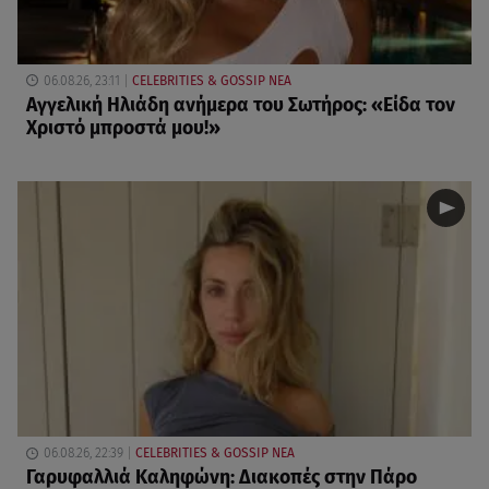
06.08.26, 23:11
CELEBRITIES & GOSSIP ΝΕΑ
Αγγελική Ηλιάδη ανήμερα του Σωτήρος: «Είδα τον
Χριστό μπροστά μου!»
06.08.26, 22:39
CELEBRITIES & GOSSIP ΝΕΑ
Γαρυφαλλιά Καληφώνη: Διακοπές στην Πάρο