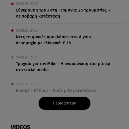
06.08.26 , 22:02
Σύγκρουση τραμ στη Γερμανία: 25 τραυματίες, 7
σε σοβαρή κατάσταση
06.08.26 , 21:59
Νέες τουρκικές προκλήσεις στο Αιγαίο -
Αερομαχία με ελληνικά F-16
06.08.26 , 21:31
Τροχαίο για τον Mike - Η ανακοίνωση του ράπερ
στα social media
06.08.26 , 21:22
Ισραήλ - Κύπρος - Κρήτη: Το μεγαλύτερο
υποθαλάσσιο καλώδιο στον κόσμο
Περισσότερα
06.08.26 , 21:07
Motor Oil: Δωρεά πυροσβεστικών οχημάτων και
εξοπλισμού στον Άγιο Βασίλειο
VIDEOS