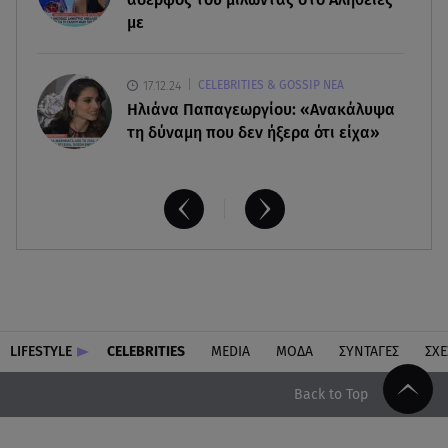
με
17.12.24
CELEBRITIES & GOSSIP ΝΕΑ
Ηλιάνα Παπαγεωργίου: «Ανακάλυψα
τη δύναμη που δεν ήξερα ότι είχα»
LIFESTYLE
CELEBRITIES
MEDIA
ΜΟΔΑ
ΣΥΝΤΑΓΕΣ
ΣΧΕ
Back to Top