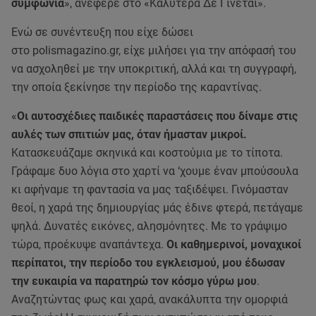
συμφωνία
», ανέφερε στο «Καλύτερα Δε Γίνεται».
Ενώ σε συνέντευξη που είχε δώσει
στο polismagazino.gr, είχε μιλήσει για την απόφασή του
να ασχοληθεί με την υποκριτική, αλλά και τη συγγραφή,
την οποία ξεκίνησε την περίοδο της καραντίνας.
«
Οι αυτοσχέδιες παιδικές παραστάσεις που δίναμε στις
αυλές των σπιτιών μας, όταν ήμασταν μικροί.
Κατασκευάζαμε σκηνικά και κοστούμια με το τίποτα.
Γράφαμε δυο λόγια στο χαρτί να ‘χουμε έναν μπούσουλα
κι αφήναμε τη φαντασία να μας ταξιδέψει. Γινόμασταν
θεοί, η χαρά της δημιουργίας μάς έδινε φτερά, πετάγαμε
ψηλά. Δυνατές εικόνες, αλησμόνητες. Με το γράψιμο
τώρα, προέκυψε αναπάντεχα.
Οι καθημερινοί, μοναχικοί
περίπατοι, την περίοδο του εγκλεισμού, μου έδωσαν
την ευκαιρία να παρατηρώ τον κόσμο γύρω μου
.
Αναζητώντας φως και χαρά, ανακάλυπτα την ομορφιά