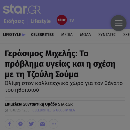
Ειδήσεις
Lifestyle
LIFESTYLE
CELEBRITIES
MEDIA
ΜΟΔΑ
ΣΥΝΤΑΓΕΣ
ΣΧΕ
Γεράσιμος Μιχελής: Το
πρόβλημα υγείας και η σχέση
με τη Τζούλη Σούμα
Θλίψη στον καλλιτεχνικό χώρο για τον θάνατο
του ηθοποιού
Επιμέλεια
Συντακτική Ομάδα
STAR.GR
15.07.25, 12:35
CELEBRITIES & GOSSIP ΝΕΑ