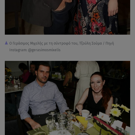
Ο Γεράσιμος Μιχελής με τη σύντροφό του, Τζούλη Σούμα / Πηγή
Instagram: @gerasimosmixelis