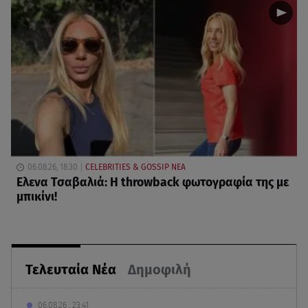
06.08.26, 18:30
CELEBRITIES & GOSSIP ΝΕΑ
Ελενα Τσαβαλιά: Η throwback φωτογραφία της με
μπικίνι!
Τελευταία Νέα
Δημοφιλή
06.08.26 , 23:41