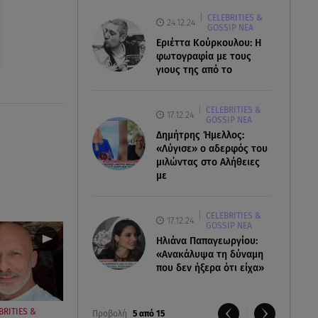
CELEBRITIES &
24.12.24
GOSSIP ΝΕΑ
Εριέττα Κούρκουλου: Η
φωτογραφία με τους
γιους της από το
CELEBRITIES &
17.12.24
GOSSIP ΝΕΑ
Δημήτρης Ήμελλος:
«Λύγισε» ο αδερφός του
μιλώντας στο Αλήθειες
με
CELEBRITIES &
17.12.24
GOSSIP ΝΕΑ
Ηλιάνα Παπαγεωργίου:
«Ανακάλυψα τη δύναμη
που δεν ήξερα ότι είχα»
BRITIES &
Προβολή
5 από 15