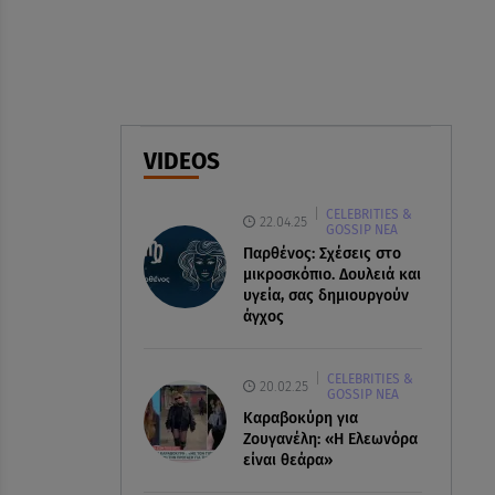
08.08.26 , 21:20
«Ισλαμικό ΝΑΤΟ»: Πώς
επηρεάζεται η Ελλάδα από τη
νέα συμμαχία
VIDEOS
08.08.26 , 19:19
Τραγωδία στην Πάρο: Νεκρό
CELEBRITIES &
4χρονο παιδί σε πισίνα
22.04.25
GOSSIP ΝΕΑ
Παρθένος: Σχέσεις στο
μικροσκόπιο. Δουλειά και
υγεία, σας δημιουργούν
άγχος
CELEBRITIES &
20.02.25
GOSSIP ΝΕΑ
Καραβοκύρη για
Ζουγανέλη: «Η Ελεωνόρα
είναι θεάρα»