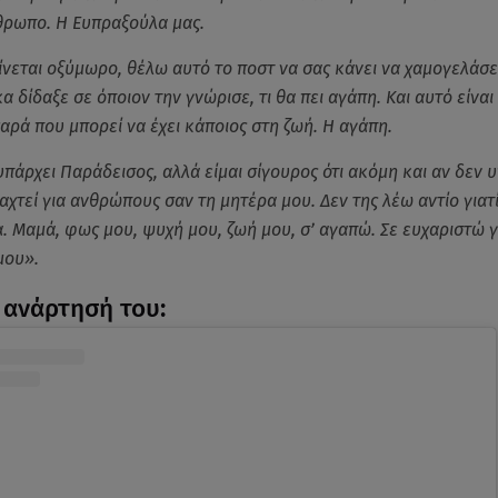
θρωπο. Η Ευπραξούλα μας.
ίνεται οξύμωρο, θέλω αυτό το ποστ να σας κάνει να χαμογελάσετ
α δίδαξε σε όποιον την γνώρισε, τι θα πει αγάπη. Και αυτό είναι
αρά που μπορεί να έχει κάποιος στη ζωή. Η αγάπη.
υπάρχει Παράδεισος, αλλά είμαι σίγουρος ότι ακόμη και αν δεν υ
αχτεί για ανθρώπους σαν τη μητέρα μου. Δεν της λέω αντίο γιατί
α. Μαμά, φως μου, ψυχή μου, ζωή μου, σ’ αγαπώ. Σε ευχαριστώ γ
μου».
ν ανάρτησή του: