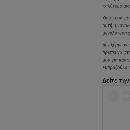
καλύτερο άν
Όσο κι αν φα
αυτή η γυναίκ
μεγαλύτερη χ
Δεν ξέρω αν 
πρέπει να φτι
μου για πάντ
Ευπραξούλα 
Δείτε τη