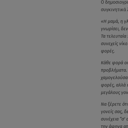
Ο δημοσιογρ
συγκινητικά 
«Η μαμά, η γ
γνωρίσει, δε
Τα τελευταία
συνεχείς νίκ
φορές.
Κάθε φορά οι 
προβλήματα. 
χαμογελούσα 
φορές, αλλά 
μεγάλους γον
Να ξέρετε ότ
γονείς σας, δ
συνέχεια “σ’ 
την άφηνα απ