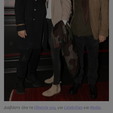
Διαβάστε όλα τα
lifestyle νεα
, για
Celebrities
και
Media
.