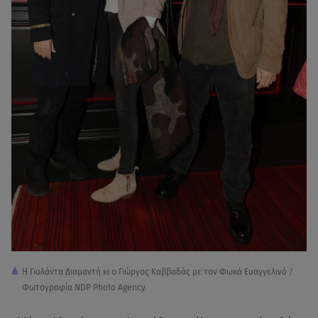
Η Γιολάντα Διαμαντή κι ο Γιώργος Καββαδάς με τον Φωκά Ευαγγελινό /
Φωτογραφία NDP Photo Agency