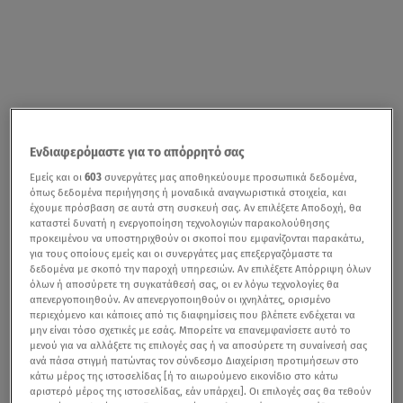
Ενδιαφερόμαστε για το απόρρητό σας
Εμείς και οι
603
συνεργάτες μας αποθηκεύουμε προσωπικά δεδομένα,
όπως δεδομένα περιήγησης ή μοναδικά αναγνωριστικά στοιχεία, και
έχουμε πρόσβαση σε αυτά στη συσκευή σας. Αν επιλέξετε Αποδοχή, θα
καταστεί δυνατή η ενεργοποίηση τεχνολογιών παρακολούθησης
προκειμένου να υποστηριχθούν οι σκοποί που εμφανίζονται παρακάτω,
για τους οποίους εμείς και οι συνεργάτες μας επεξεργαζόμαστε τα
δεδομένα με σκοπό την παροχή υπηρεσιών. Αν επιλέξετε Απόρριψη όλων
όλων ή αποσύρετε τη συγκατάθεσή σας, οι εν λόγω τεχνολογίες θα
απενεργοποιηθούν. Αν απενεργοποιηθούν οι ιχνηλάτες, ορισμένο
περιεχόμενο και κάποιες από τις διαφημίσεις που βλέπετε ενδέχεται να
μην είναι τόσο σχετικές με εσάς. Μπορείτε να επανεμφανίσετε αυτό το
μενού για να αλλάξετε τις επιλογές σας ή να αποσύρετε τη συναίνεσή σας
ανά πάσα στιγμή πατώντας τον σύνδεσμο Διαχείριση προτιμήσεων στο
κάτω μέρος της ιστοσελίδας [ή το αιωρούμενο εικονίδιο στο κάτω
αριστερό μέρος της ιστοσελίδας, εάν υπάρχει]. Οι επιλογές σας θα τεθούν