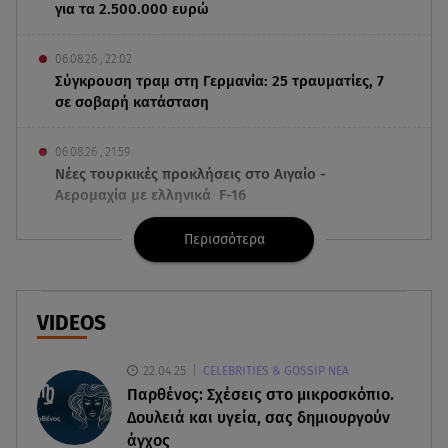
για τα 2.500.000 ευρώ
06.08.26 , 22:02
Σύγκρουση τραμ στη Γερμανία: 25 τραυματίες, 7
σε σοβαρή κατάσταση
06.08.26 , 21:59
Νέες τουρκικές προκλήσεις στο Αιγαίο -
Αερομαχία με ελληνικά F-16
Περισσότερα
06.08.26 , 21:31
Τροχαίο για τον Mike - Η ανακοίνωση του ράπερ
στα social media
VIDEOS
06.08.26 , 21:22
Ισραήλ - Κύπρος - Κρήτη: Το μεγαλύτερο
22.04.25
CELEBRITIES & GOSSIP ΝΕΑ
υποθαλάσσιο καλώδιο στον κόσμο
Παρθένος: Σχέσεις στο μικροσκόπιο.
Δουλειά και υγεία, σας δημιουργούν
06.08.26 , 21:07
άγχος