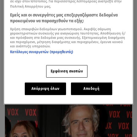
σε ισχύ στον Ιστότοπος. Για περισσότερες λεπτομέρειες ανατρέξτε στην
Πολιτική Απορρήτου μας.
Εμείς και οι συνεργάτες μας επεξεργαζόμαστε δεδομένα
προκειμένου να παρασχεθούν τα εξής:
Χρήση επακριβών δεδομένων γεωεντοπισμού. Ακριβής σάρωση
χαρακτηριστικών συσκευής για αναγνώριση ταυτότητας. Αποθήκευση ή/
και πρόσβαση στα δεδομένα μιας συσκευής. Εξατομικευμένη διαφήμιση
και περιεχόμενο, μέτρηση διαφήμισης και περιεχομένου, έρευνα κοινού
και ανάπτυξη υπηρεσιών.
Κατάλογος συνεργατών (προμηθευτές)
Εδώ κι αρκετά χρόνια η
Γιολάντα Διαμαντή
έχει
Εμφάνιση σκοπών
αποτραβηχτεί από τα φώτα της δημοσιότητας, καθώς
μένει στη Λευκάδα με τις τρεις κορούλες και τον
σύζυγό της. Γιώργο Καββαδά
.
Απόρριψη όλων
Αποδοχή