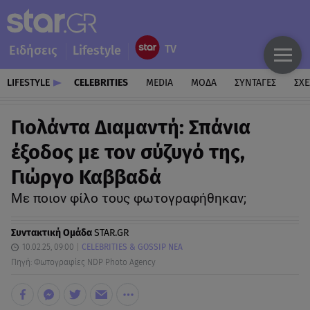
Ειδήσεις
Lifestyle
LIFESTYLE
CELEBRITIES
MEDIA
ΜΟΔΑ
ΣΥΝΤΑΓΕΣ
ΣΧΕ
Γιολάντα Διαμαντή: Σπάνια
έξοδος με τον σύζυγό της,
Γιώργο Καββαδά
Με ποιον φίλο τους φωτογραφήθηκαν;
Συντακτική Ομάδα
STAR.GR
10.02.25, 09:00
CELEBRITIES & GOSSIP ΝΕΑ
Πηγή: Φωτογραφίες NDP Photo Agency