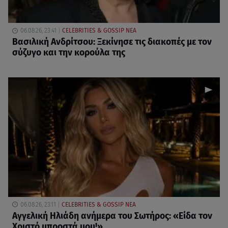
06.08.26, 23:41
CELEBRITIES & GOSSIP ΝΕΑ
Βασιλική Ανδρίτσου: Ξεκίνησε τις διακοπές με τον
σύζυγο και την κορούλα της
06.08.26, 23:11
CELEBRITIES & GOSSIP ΝΕΑ
Αγγελική Ηλιάδη ανήμερα του Σωτήρος: «Είδα τον
Χριστό μπροστά μου!»