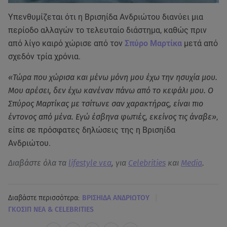
Yπενθυμίζεται ότι η Βρισηίδα Ανδριώτου διανύει μια
περίοδο αλλαγών το τελευταίο διάστημα, καθώς πριν
από λίγο καιρό χώρισε από τον
Σπύρο Μαρτίκα
μετά από
σχεδόν τρία χρόνια.
«Τώρα που χώρισα και μένω μόνη μου έχω την ησυχία μου.
Μου αρέσει, δεν έχω κανέναν πάνω από το κεφάλι μου. Ο
Σπύρος Μαρτίκας με τσίτωνε σαν χαρακτήρας, είναι πιο
έντονος από μένα. Εγώ έσβηνα φωτιές, εκείνος τις άναβε»
,
είπε σε πρόσφατες δηλώσεις της η Βρισηίδα
Ανδριώτου.
Διαβάστε όλα τα
lifestyle νεα
, για
Celebrities
και
Media
.
|
Διαβάστε περισσότερα:
ΒΡΙΣΗΙΔΑ ΑΝΔΡΙΩΤΟΥ
ΓΚΟΣΙΠ ΝΕΑ & CELEBRITIES