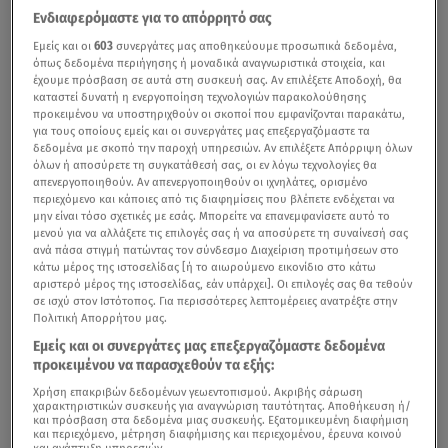
Ενδιαφερόμαστε για το απόρρητό σας
Εμείς και οι
603
συνεργάτες μας αποθηκεύουμε προσωπικά δεδομένα,
όπως δεδομένα περιήγησης ή μοναδικά αναγνωριστικά στοιχεία, και
έχουμε πρόσβαση σε αυτά στη συσκευή σας. Αν επιλέξετε Αποδοχή, θα
καταστεί δυνατή η ενεργοποίηση τεχνολογιών παρακολούθησης
προκειμένου να υποστηριχθούν οι σκοποί που εμφανίζονται παρακάτω,
για τους οποίους εμείς και οι συνεργάτες μας επεξεργαζόμαστε τα
δεδομένα με σκοπό την παροχή υπηρεσιών. Αν επιλέξετε Απόρριψη όλων
όλων ή αποσύρετε τη συγκατάθεσή σας, οι εν λόγω τεχνολογίες θα
απενεργοποιηθούν. Αν απενεργοποιηθούν οι ιχνηλάτες, ορισμένο
περιεχόμενο και κάποιες από τις διαφημίσεις που βλέπετε ενδέχεται να
μην είναι τόσο σχετικές με εσάς. Μπορείτε να επανεμφανίσετε αυτό το
μενού για να αλλάξετε τις επιλογές σας ή να αποσύρετε τη συναίνεσή σας
ανά πάσα στιγμή πατώντας τον σύνδεσμο Διαχείριση προτιμήσεων στο
κάτω μέρος της ιστοσελίδας [ή το αιωρούμενο εικονίδιο στο κάτω
αριστερό μέρος της ιστοσελίδας, εάν υπάρχει]. Οι επιλογές σας θα τεθούν
σε ισχύ στον Ιστότοπος. Για περισσότερες λεπτομέρειες ανατρέξτε στην
Πολιτική Απορρήτου μας.
Εμείς και οι συνεργάτες μας επεξεργαζόμαστε δεδομένα
προκειμένου να παρασχεθούν τα εξής:
Χρήση επακριβών δεδομένων γεωεντοπισμού. Ακριβής σάρωση
χαρακτηριστικών συσκευής για αναγνώριση ταυτότητας. Αποθήκευση ή/
και πρόσβαση στα δεδομένα μιας συσκευής. Εξατομικευμένη διαφήμιση
και περιεχόμενο, μέτρηση διαφήμισης και περιεχομένου, έρευνα κοινού
και ανάπτυξη υπηρεσιών.