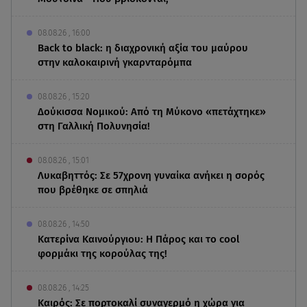
08.08.26 , 16:00
Back to black: η διαχρονική αξία του μαύρου
στην καλοκαιρινή γκαρνταρόμπα
08.08.26 , 15:20
Δούκισσα Νομικού: Από τη Μύκονο «πετάχτηκε»
στη Γαλλική Πολυνησία!
08.08.26 , 15:01
Λυκαβηττός: Σε 57χρονη γυναίκα ανήκει η σορός
που βρέθηκε σε σπηλιά
08.08.26 , 14:50
Κατερίνα Καινούργιου: Η Πάρος και το cool
φορμάκι της κορούλας της!
08.08.26 , 14:25
Καιρός: Σε πορτοκαλί συναγερμό η χώρα για