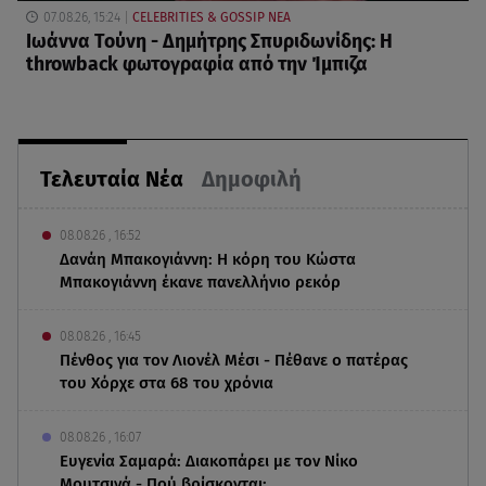
07.08.26, 15:24
CELEBRITIES & GOSSIP ΝΕΑ
Ιωάννα Τούνη - Δημήτρης Σπυριδωνίδης: Η
throwback φωτογραφία από την Ίμπιζα
Τελευταία Νέα
Δημοφιλή
08.08.26 , 16:52
Δανάη Μπακογιάννη: Η κόρη του Κώστα
Μπακογιάννη έκανε πανελλήνιο ρεκόρ
08.08.26 , 16:45
Πένθος για τον Λιονέλ Μέσι - Πέθανε ο πατέρας
του Χόρχε στα 68 του χρόνια
08.08.26 , 16:07
Ευγενία Σαμαρά: Διακοπάρει με τον Νίκο
Μουτσινά - Πού βρίσκονται;