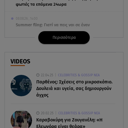
φωτιές τα επόμενα 24ωρα
08.08.26 , 14:00
Summer fling: Γιατί να πεις ναι σε έναν
καλοκαιρινό έρωτα
Περισσότερα
08.08.26 , 13:59
Αθηνά Οικονομάκου: Οι... hot αναρτήσεις της με
animal print μπικίνι!
VIDEOS
08.08.26 , 13:49
22.04.25
CELEBRITIES & GOSSIP ΝΕΑ
Πάνω από 56.000 επιβάτες αναχώρησαν σήμερα
Παρθένος: Σχέσεις στο μικροσκόπιο.
από τα λιμάνια της Αττικής
Δουλειά και υγεία, σας δημιουργούν
άγχος
08.08.26 , 13:29
Θρίλερ στον Λυκαβηττό: Βρέθηκε σορός σε
σπηλιά - Φωτογραφίες από το σημείο
20.02.25
CELEBRITIES & GOSSIP ΝΕΑ
Καραβοκύρη για Ζουγανέλη: «Η
08.08.26 , 13:11
Ελεωνόρα είναι θεάρα»