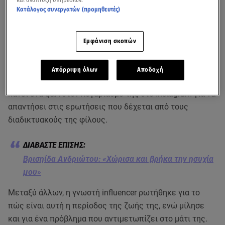
Κατάλογος συνεργατών (προμηθευτές)
Εμφάνιση σκοπών
Απόρριψη όλων
Αποδοχή
Η
Βρισηίδα Ανδριώτου
, σήμερα, Τρίτη 21/1 αποφάσισε να
κάνει ένα q&A στον λογαριασμό της στο Instagram για να
απαντήσει στις ερωτήσεις που δέχεται από τους
διαδικτυακούς της φίλους.
Βρισηίδα Ανδριώτου: «Χώρισα και βρήκα την ησυχία
μου»
Μεταξύ άλλων, η γνωστή influencer ρωτήθηκε για το
πώς είναι αυτή η περίοδος της ζωής της, ενώ μίλησε
και για ένα πρόβλημα που αντιμετωπίζει στο μάτι της.