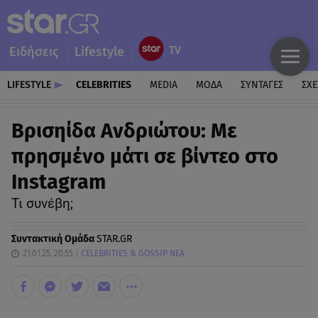
Ειδήσεις
Lifestyle
LIFESTYLE
CELEBRITIES
MEDIA
ΜΟΔΑ
ΣΥΝΤΑΓΕΣ
ΣΧΕ
Βρισηίδα Ανδριώτου: Με
πρησμένο μάτι σε βίντεο στο
Instagram
Τι συνέβη;
Συντακτική Ομάδα
STAR.GR
21.01.25, 20:55
CELEBRITIES & GOSSIP ΝΕΑ