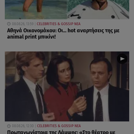
08.08.26, 13:59
CELEBRITIES & GOSSIP ΝΕΑ
Αθηνά Οικονομάκου: Οι... hot αναρτήσεις της με
animal print μπικίνι!
08.08.26, 12:30
CELEBRITIES & GOSSIP ΝΕΑ
Πρωταγωνίστρια της Λάμψης: «Στο θέατρο με