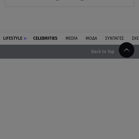
LIFESTYLE
CELEBRITIES
MEDIA
ΜΟΔΑ
ΣΥΝΤΑΓΕΣ
ΣΧΕ
Back to Top