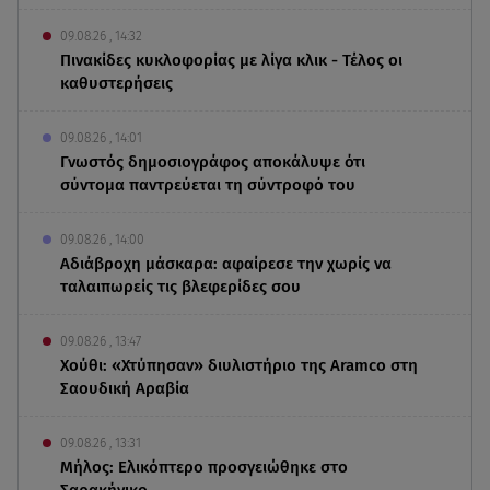
09.08.26 , 14:32
Πινακίδες κυκλοφορίας με λίγα κλικ - Τέλος οι
καθυστερήσεις
09.08.26 , 14:01
Γνωστός δημοσιογράφος αποκάλυψε ότι
σύντομα παντρεύεται τη σύντροφό του
09.08.26 , 14:00
Αδιάβροχη μάσκαρα: αφαίρεσε την χωρίς να
ταλαιπωρείς τις βλεφερίδες σου
09.08.26 , 13:47
Χούθι: «Χτύπησαν» διυλιστήριο της Aramco στη
Σαουδική Αραβία
09.08.26 , 13:31
Μήλος: Ελικόπτερο προσγειώθηκε στο
Σαρακήνικο