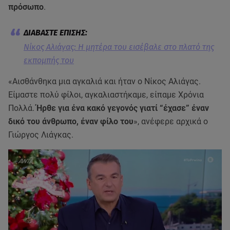
πρόσωπο
.
Νίκος Αλιάγας: Η μητέρα του εισέβαλε στο πλατό της
εκπομπής του
«Αισθάνθηκα μια αγκαλιά και ήταν ο Νίκος Αλιάγας.
Είμαστε πολύ φίλοι, αγκαλιαστήκαμε, είπαμε Χρόνια
Πολλά.
Ήρθε για ένα κακό γεγονός γιατί “έχασε” έναν
δικό του άνθρωπο, έναν φίλο του
», ανέφερε αρχικά ο
Γιώργος Λιάγκας.