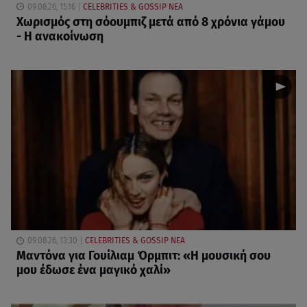
09.08.26, 15:16
CELEBRITIES & GOSSIP ΝΕΑ
Χωρισμός στη σόουμπιζ μετά από 8 χρόνια γάμου
- Η ανακοίνωση
09.08.26, 13:30
CELEBRITIES & GOSSIP ΝΕΑ
Μαντόνα για Γουίλιαμ Όρμπιτ: «Η μουσική σου
μου έδωσε ένα μαγικό χαλί»