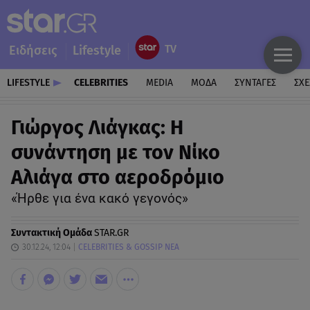
Ειδήσεις
Lifestyle
LIFESTYLE
CELEBRITIES
MEDIA
ΜΟΔΑ
ΣΥΝΤΑΓΕΣ
ΣΧΕ
Γιώργος Λιάγκας: Η
συνάντηση με τον Νίκο
Αλιάγα στο αεροδρόμιο
«Ήρθε για ένα κακό γεγονός»
Συντακτική Ομάδα
STAR.GR
30.12.24, 12:04
CELEBRITIES & GOSSIP ΝΕΑ