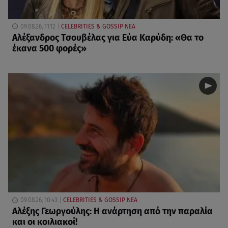
09.08.26, 11:12
CELEBRITIES & GOSSIP ΝΕΑ
Αλέξανδρος Τσουβέλας για Εύα Καρύδη: «Θα το
έκανα 500 φορές»
09.08.26, 10:43
CELEBRITIES & GOSSIP ΝΕΑ
Αλέξης Γεωργούλης: Η ανάρτηση από την παραλία
και οι κοιλιακοί!