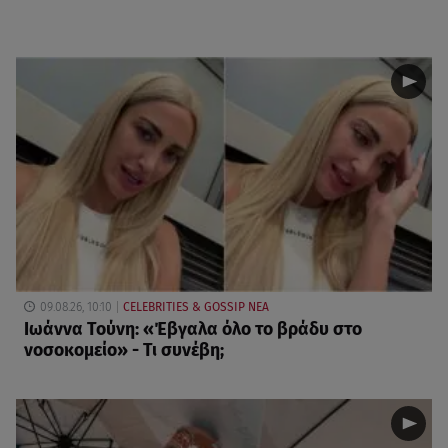
09.08.26, 10:10
CELEBRITIES & GOSSIP ΝΕΑ
Ιωάννα Τούνη: «Έβγαλα όλο το βράδυ στο
νοσοκομείο» - Τι συνέβη;