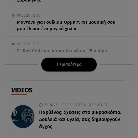
09.08.26 , 13:30
Μαντόνα για Γουίλιαμ Όρμπιτ: «Η μουσική σου
μου έδωσε ένα μαγικό χαλί»
09.08.26 , 13:15
Σε Red Code και αύριο Αττική και 15 ακόμα
περιοχές - 400 φωτιές σε 10 μέρες
Περισσότερα
09.08.26 , 12:54
Βαλέρια Χοψονίδου: Βάφτισε τον γιο της στη
Βουλιαγμένη - Το όνομα που πήρε
VIDEOS
09.08.26 , 12:44
22.04.25
CELEBRITIES & GOSSIP ΝΕΑ
Ερυθρός Σταυρός: Άγρια επίθεση σε νοσηλεύτρια
Παρθένος: Σχέσεις στο μικροσκόπιο.
στα Επείγοντα
Δουλειά και υγεία, σας δημιουργούν
άγχος
09.08.26 , 12:28
Πάρος: Χωρίς ναυαγοσώστη η πισίνα του beach