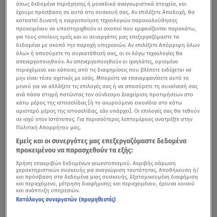
όπως δεδομένα περιήγησης ή μοναδικά αναγνωριστικά στοιχεία, και
έχουμε πρόσβαση σε αυτά στη συσκευή σας. Αν επιλέξετε Αποδοχή, θα
καταστεί δυνατή η ενεργοποίηση τεχνολογιών παρακολούθησης
προκειμένου να υποστηριχθούν οι σκοποί που εμφανίζονται παρακάτω,
για τους οποίους εμείς και οι συνεργάτες μας επεξεργαζόμαστε τα
δεδομένα με σκοπό την παροχή υπηρεσιών. Αν επιλέξετε Απόρριψη όλων
όλων ή αποσύρετε τη συγκατάθεσή σας, οι εν λόγω τεχνολογίες θα
απενεργοποιηθούν. Αν απενεργοποιηθούν οι ιχνηλάτες, ορισμένο
περιεχόμενο και κάποιες από τις διαφημίσεις που βλέπετε ενδέχεται να
μην είναι τόσο σχετικές με εσάς. Μπορείτε να επανεμφανίσετε αυτό το
μενού για να αλλάξετε τις επιλογές σας ή να αποσύρετε τη συναίνεσή σας
ανά πάσα στιγμή πατώντας τον σύνδεσμο Διαχείριση προτιμήσεων στο
κάτω μέρος της ιστοσελίδας [ή το αιωρούμενο εικονίδιο στο κάτω
αριστερό μέρος της ιστοσελίδας, εάν υπάρχει]. Οι επιλογές σας θα τεθούν
σε ισχύ στον Ιστότοπος. Για περισσότερες λεπτομέρειες ανατρέξτε στην
Πολιτική Απορρήτου μας.
Εμείς και οι συνεργάτες μας επεξεργαζόμαστε δεδομένα
προκειμένου να παρασχεθούν τα εξής:
Χρήση επακριβών δεδομένων γεωεντοπισμού. Ακριβής σάρωση
χαρακτηριστικών συσκευής για αναγνώριση ταυτότητας. Αποθήκευση ή/
και πρόσβαση στα δεδομένα μιας συσκευής. Εξατομικευμένη διαφήμιση
και περιεχόμενο, μέτρηση διαφήμισης και περιεχομένου, έρευνα κοινού
και ανάπτυξη υπηρεσιών.
Κατάλογος συνεργατών (προμηθευτές)