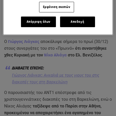
Εμφάνιση σκοπών
Απόρριψη όλων
Αποδοχή
Ο
Γιώργος Λιάγκας
αποκάλυψε σήμερα το πρωί (30/12)
στους συνεργάτες του στο «Πρωινό»
ότι συναντήθηκε
χθες Κυριακή με τον
Νίκο Αλιάγα
στο Ελ. Βενιζέλος
.
Γιώργος Λιάγκας: Αγκαλιά με τους γιους του στις
διακοπές τους στη Βαρκελώνη
Ο παρουσιαστής του ΑΝΤ1 επέστρεφε από τις
χριστουγεννιάτικες διακοπές του στη Βαρκελώνη, ενώ ο
Νίκος Αλιάγας
ταξίδεψε από το Παρίσι στην Αθήνα,
προκειμένου να αποχαιρετήσει ένα αγαπημένο του