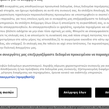
603
συνεργάτες μας αποθηκεύουμε προσωπικά δεδομένα, όπως δεδομένα περιήγησης
κά στοιχεία, και έχουμε πρόσβαση σε αυτά στη συσκευή σας. Αν επιλέξετε Αποδοχή, θ
νεργοποίηση τεχνολογιών παρακολούθησης προκειμένου να υποστηριχθούν οι σκοποί
ι παρακάτω, για τους οποίους εμείς και οι συνεργάτες μας επεξεργαζόμαστε τα δεδομέ
υπηρεσιών. Αν επιλέξετε Απόρριψη όλων όλων ή αποσύρετε τη συγκατάθεσή σας, οι ε
 θα απενεργοποιηθούν. Αν απενεργοποιηθούν οι ιχνηλάτες, ορισμένο περιεχόμενο και κά
 που βλέπετε ενδέχεται να μην είναι τόσο σχετικές με εσάς. Μπορείτε να επανεμφανίσετ
ξετε τις επιλογές σας ή να αποσύρετε τη συναίνεσή σας ανά πάσα στιγμή πατώντας τον
προτιμήσεων στο κάτω μέρος της ιστοσελίδας [ή το αιωρούμενο εικονίδιο στο κάτω α
δας, εάν υπάρχει]. Οι επιλογές σας θα τεθούν σε ισχύ στον Ιστότοπος. Για περισσότερε
την Πολιτική Απορρήτου μας.
 οι συνεργάτες μας επεξεργαζόμαστε δεδομένα προκειμένου να παρασχ
η Σοφία Βογιατζάκη: Ο λόγος που δεν εμφανίστηκε στο Πάμε Δανάη, όπου ήταν κα
ριβών δεδομένων γεωεντοπισμού. Ακριβής σάρωση χαρακτηριστικών συσκευής για αν
 Αποθήκευση ή/και πρόσβαση στα δεδομένα μιας συσκευής. Εξατομικευμένη διαφήμι
, μέτρηση διαφήμισης και περιεχομένου, έρευνα κοινού και ανάπτυξη υπηρεσιών.
Δείτε περισσότερα άρθρα μας στα αποτελέσματα αναζήτησης
συνεργατών (προμηθευτές)
Add star.gr on Google
η σκοπών
Απόρριψη όλων
Απ
ύχημα στο σπίτι της είχε η
Σοφία Βογιατζάκη
,
το οποίο την κ
κτως μακριά από την εκπομπή, όπου θα εμφανιζόταν ως καλ