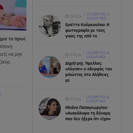
CELEBRITIES &
24.12.24
GOSSIP ΝΕΑ
Εριέττα Κούρκουλου: Η
φωτογραφία με τους
γιους της από το
ημα το πρωί
σίπονη
CELEBRITIES &
μείς να μην
17.12.24
GOSSIP ΝΕΑ
ίκης.
Δημήτρης Ήμελλος:
«Λύγισε» ο αδερφός του
μιλώντας στο Αλήθειες
με
Η
CELEBRITIES &
17.12.24
GOSSIP ΝΕΑ
Ηλιάνα Παπαγεωργίου:
«Ανακάλυψα τη δύναμη
που δεν ήξερα ότι είχα»