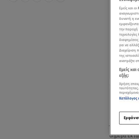
Εμείς και οι
αναγνωριστι
δυνατή η ε
εμφανίζοντα
την παροχή 
τεχνολογίες
διαφημίσεις
για να αλλά
Διαχείριση 
της ιστοσελί
ανατρέξτε σ
Εμείς και
εξής:
Ατύχημα για τ
Χρήση επακ
ταυτότητας.
περιεχόμενο
Κατάλογος 
Εμφάνισ
Ένα μικρό ατ
σήμερα εκτά