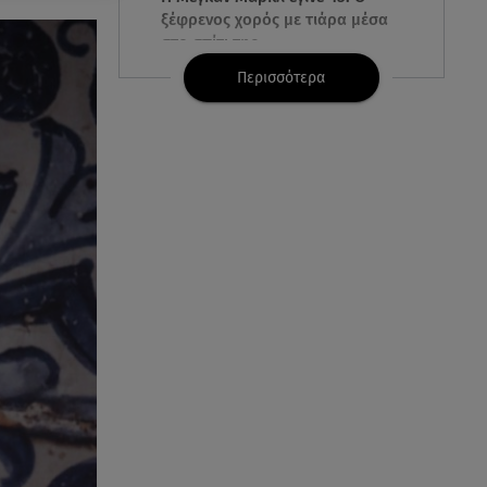
ξέφρενος χορός με τιάρα μέσα
στο σπίτι της
Περισσότερα
05.08.26 , 23:00
Σίσσυ Χρηστίδου: Πιο όμορφη
και λαμπερή κι από το
ηλιοβασίλεμα στα Χανιά!
05.08.26 , 22:36
Μακελειό σε σπίτι στη Βόρεια
Καρολίνα: Νεκρά τρία μέλη
οικογένειας
05.08.26 , 22:35
Αλεξάνδρα Νίκα: Η... χρυσή ώρα
στο σκάφος με την καλύτερη
παρέα!
05.08.26 , 22:27