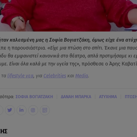
ήταν καλεσμένη μας η Σοφία Βογιατζάκη, όμως είχε ένα ατύχ
ίπε η παρουσιάστρια.
«Είχε μια πτώση στο σπίτι. Έκανε μια παυ
άδυ θα εμφανιστεί κανονικά στο θέατρο, απλά προτιμήσαμε κι ε
με. Είναι όλα καλά με την υγεία της»,
πρόσθεσε ο Άρης Καβατζ
α τα
lifestyle νεα
, για
Celebrities
και
Media
.
|
|
|
σότερα:
ΣΟΦΙΑ ΒΟΓΙΑΤΖΑΚΗ
ΔΑΝΑΗ ΜΠΑΡΚΑ
ΑΤΥΧΗΜΑ
ΠΤΩΣ
ΣΗΣ