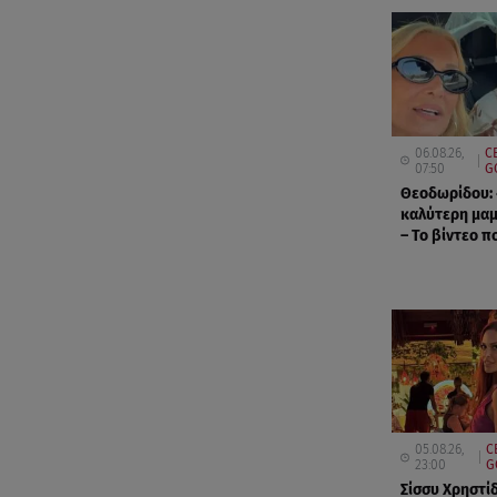
06.08.26,
C
07:50
G
Θεοδωρίδου: 
καλύτερη μα
– Το βίντεο πο
05.08.26,
C
23:00
G
Σίσσυ Χρηστίδ