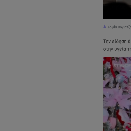
Σοφία Βογιατ
Την είδηση 
στην υγεία τ