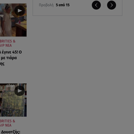
Προβολή
5 από 15
BRITIES &
SIP ΝΕΑ
έγινε 45! Ο
 με τιάρα
της
BRITIES &
IP ΝΕΑ
ς Δουατζής: