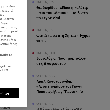
06.08.26 , 07:50
 ή μοναδικά
Θεοδωρίδου: «Είσαι η καλύτερη
α καταστεί
μαμά του κόσμου» – Το βίντεο
 που
που έγινε viral
να με σκοπό
ν λόγω
ποιες από τις
06.08.26 , 07:29
ε αυτό το μενού
Φωτιά τώρα στη Σητεία - Ήχησε
 σύνδεσμο
ριστερό μέρος
το 112
ς λεπτομέρειες
06.08.26 , 03:00
εθούν τα
Εορτολόγιο: Ποιοι γιορτάζουν
στις 6 Αυγούστου
λεσμένη
αγνώριση
ση και
05.08.26 , 23:39
Άριελ Κωνσταντινίδη:
«Αντιμετωπίζουν τον Γιάννη
Παπαμιχαήλ ως "Γιαννάκη"»
οδοχή
ράτησε
05.08.26 , 23:20
εσμένη.
Η Μέγκαν Μαρκλ έγινε 45! Ο