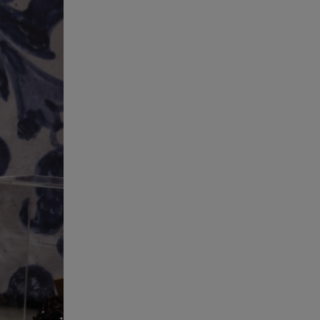
Πόρτο Ράφτη: Bίντεο
Ντοκουμέντο Από Το
Θανατηφόρο Τροχαίο
05.08.26 , 22:19
Σαμοθράκη: «Μαμά νόμιζες ότι
δε θα σε ξαναδώ;» -Τα πρώτα
λόγια του 22χρονου
05.08.26 , 21:48
Starte - Γιώργος Δουατζής: «Με
θέλγει ιδιαιτέρως κάθε μορφή
τέχνης»
05.08.26 , 21:41
«Στην κόψη του ξυραφιού» οι
συνομιλίες ΗΠΑ – Ιράν
05.08.26 , 21:22
Ευρυδίκη Βαλαβάνη για