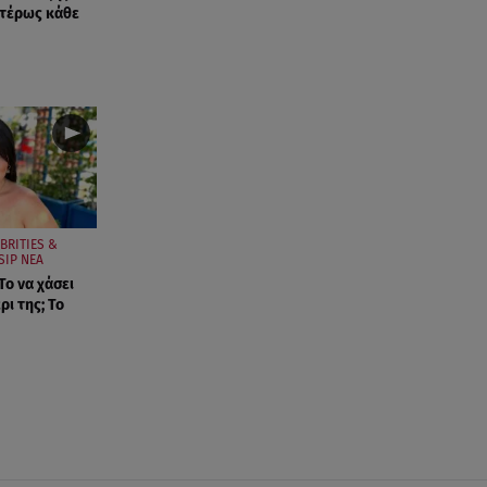
ιτέρως κάθε
BRITIES &
SIP ΝΕΑ
Το να χάσει
ρι της; Το
!