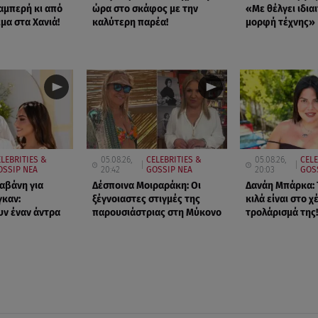
αμπερή κι από
ώρα στο σκάφος με την
«Με θέλγει ιδια
μα στα Χανιά!
καλύτερη παρέα!
μορφή τέχνης»
ELEBRITIES &
05.08.26,
CELEBRITIES &
05.08.26,
CELE
OSSIP ΝΕΑ
20:42
GOSSIP ΝΕΑ
20:03
GOS
αβάνη για
Δέσποινα Μοιραράκη: Οι
Δανάη Μπάρκα: 
καν:
ξέγνοιαστες στιγμές της
κιλά είναι στο χέ
ν έναν άντρα
παρουσιάστριας στη Μύκονο
τρολάρισμά της