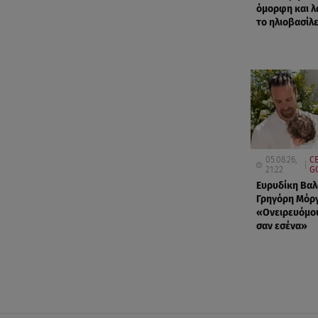
όμορφη και λ
το ηλιοβασίλε
05.08.26,
C
21:22
G
Ευρυδίκη Βαλ
Γρηγόρη Μόργ
«Oνειρευόμου
σαν εσένα»