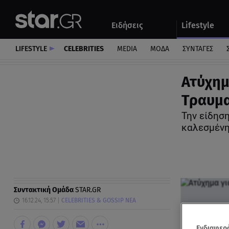
Αθλητικά
Quiz
Ειδήσεις
Lifestyle
Αυτοκίνητο
LIFESTYLE
CELEBRITIES
MEDIA
ΜΟΔΑ
ΣΥΝΤΑΓΕΣ
Ατύχημ
Τραυμα
Την είδησ
καλεσμέν
Συντακτική Ομάδα
STAR.GR
16.12.24, 15:57
CELEBRITIES & GOSSIP ΝΕΑ
Ενδιαφερό