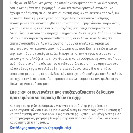
Εμείς και οι
603
συνεργάτες μας αποθηκεύουμε προσωπικά δεδομένα,
όπως δεδομένα περιήγησης ή μοναδικά αναγνωριστικά στοιχεία, και
έχουμε πρόσβαση σε αυτά στη συσκευή σας. Αν επιλέξετε Αποδοχή, θα
καταστεί δυνατή η ενεργοποίηση τεχνολογιών παρακολούθησης
προκειμένου να υποστηριχθούν οι σκοποί που εμφανίζονται παρακάτω,
για τους οποίους εμείς και οι συνεργάτες μας επεξεργαζόμαστε τα
δεδομένα με σκοπό την παροχή υπηρεσιών. Αν επιλέξετε Απόρριψη όλων
όλων ή αποσύρετε τη συγκατάθεσή σας, οι εν λόγω τεχνολογίες θα
απενεργοποιηθούν. Αν απενεργοποιηθούν οι ιχνηλάτες, ορισμένο
περιεχόμενο και κάποιες από τις διαφημίσεις που βλέπετε ενδέχεται να
μην είναι τόσο σχετικές με εσάς. Μπορείτε να επανεμφανίσετε αυτό το
μενού για να αλλάξετε τις επιλογές σας ή να αποσύρετε τη συναίνεσή σας
ανά πάσα στιγμή πατώντας τον σύνδεσμο Διαχείριση προτιμήσεων στο
κάτω μέρος της ιστοσελίδας [ή το αιωρούμενο εικονίδιο στο κάτω
αριστερό μέρος της ιστοσελίδας, εάν υπάρχει]. Οι επιλογές σας θα τεθούν
σε ισχύ στον Ιστότοπος. Για περισσότερες λεπτομέρειες ανατρέξτε στην
Πολιτική Απορρήτου μας.
Εμείς και οι συνεργάτες μας επεξεργαζόμαστε δεδομένα
προκειμένου να παρασχεθούν τα εξής:
Χρήση επακριβών δεδομένων γεωεντοπισμού. Ακριβής σάρωση
χαρακτηριστικών συσκευής για αναγνώριση ταυτότητας. Αποθήκευση ή/
και πρόσβαση στα δεδομένα μιας συσκευής. Εξατομικευμένη διαφήμιση
και περιεχόμενο, μέτρηση διαφήμισης και περιεχομένου, έρευνα κοινού
και ανάπτυξη υπηρεσιών.
Κατάλογος συνεργατών (προμηθευτές)