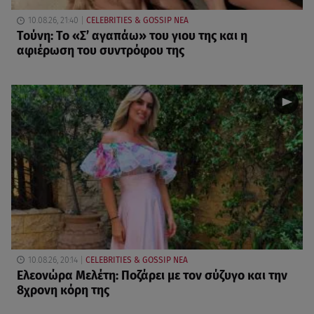
10.08.26, 21:40
CELEBRITIES & GOSSIP ΝΕΑ
Τούνη: Το «Σ’ αγαπάω» του γιου της και η
αφιέρωση του συντρόφου της
10.08.26, 20:14
CELEBRITIES & GOSSIP ΝΕΑ
Ελεονώρα Μελέτη: Ποζάρει με τον σύζυγο και την
8χρονη κόρη της