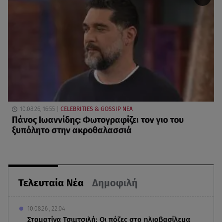
10.08.26, 16:55
CELEBRITIES & GOSSIP ΝΕΑ
Πάνος Ιωαννίδης: Φωτογραφίζει τον γιο του
ξυπόλητο στην ακροθαλασσιά
Τελευταία Νέα
Δημοφιλή
10.08.26 , 22:04
Σταματίνα Τσιμτσιλή: Οι πόζες στο ηλιοβασίλεμα