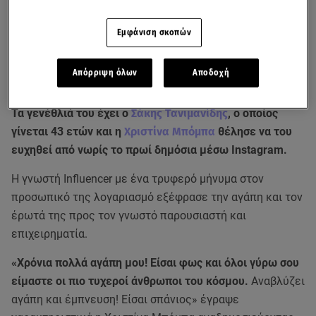
Εμφάνιση σκοπών
Απόρριψη όλων
Αποδοχή
Τα γενέθλιά του έχει ο
Σάκης Τανιμανίδης
, ο οποίος
γίνεται 43 ετών και η
Χριστίνα Μπόμπα
θέλησε να του
ευχηθεί από νωρίς το πρωί δημόσια μέσω Instagram.
Η γνωστή Influencer με ένα τρυφερό μήνυμα στον
προσωπικό της λογαριασμό εξέφρασε την αγάπη και τον
έρωτά της προς τον γνωστό παρουσιαστή και
επιχειρηματία.
«Χρόνια πολλά αγάπη μου! Είσαι φως και όλοι γύρω σου
είμαστε οι πιο τυχεροί άνθρωποι του κόσμου.
Αναβλύζει
αγάπη και έμπνευση! Είσαι σπάνιος» έγραψε