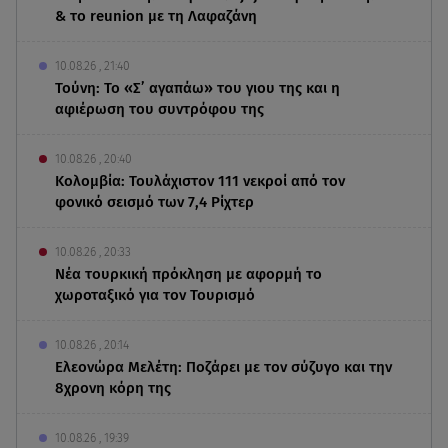
& το reunion με τη Λαφαζάνη
10.08.26 , 21:40
Τούνη: Το «Σ’ αγαπάω» του γιου της και η
αφιέρωση του συντρόφου της
10.08.26 , 20:40
Κολομβία: Τουλάχιστον 111 νεκροί από τον
φονικό σεισμό των 7,4 Ρίχτερ
10.08.26 , 20:33
Νέα τουρκική πρόκληση με αφορμή το
χωροταξικό για τον Τουρισμό
10.08.26 , 20:14
Ελεονώρα Μελέτη: Ποζάρει με τον σύζυγο και την
8χρονη κόρη της
10.08.26 , 19:39