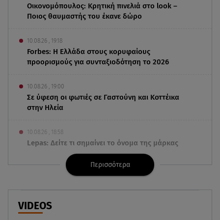
Οικονομόπουλος: Κρητική πινελιά στο look –
Ποιος θαυμαστής του έκανε δώρο
10.08.26 , 19:18
Forbes: Η Ελλάδα στους κορυφαίους
προορισμούς για συνταξιοδότηση το 2026
10.08.26 , 19:00
Σε ύφεση οι φωτιές σε Γαστούνη και Κοττέικα
στην Ηλεία
10.08.26 , 18:58
Lepas: Δείτε τι σημαίνει το όνομα της μάρκας
Περισσότερα
10.08.26 , 18:52
Φαρμακείο πρώτων βοηθειών στο αυτοκίνητο: Τι
πρέπει να περιέχει
VIDEOS
10.08.26 , 18:45