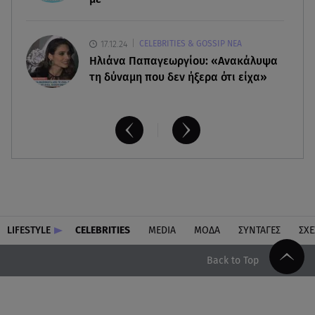
17.12.24
CELEBRITIES & GOSSIP ΝΕΑ
Ηλιάνα Παπαγεωργίου: «Ανακάλυψα
τη δύναμη που δεν ήξερα ότι είχα»
LIFESTYLE
CELEBRITIES
MEDIA
ΜΟΔΑ
ΣΥΝΤΑΓΕΣ
ΣΧΕ
Back to Top