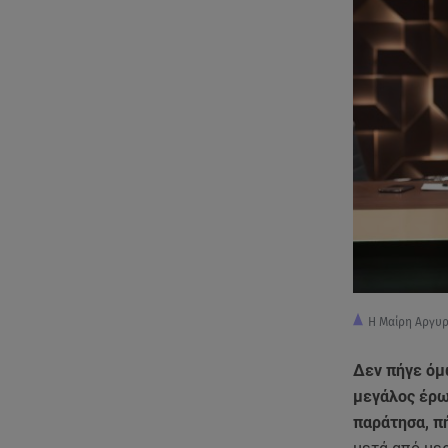
Η Μαίρη Αργυρ
Δεν πήγε όμω
μεγάλος έρωτ
παράτησα, πή