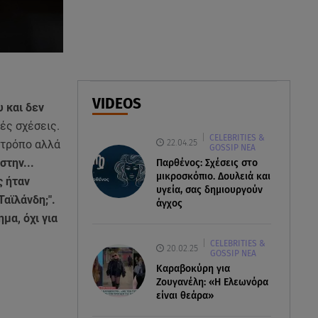
Φωτιά στο Στεφάνι Κορίνθου:
Μήνυμα από το 112 -
Σηκώθηκαν εναέρια μέσα
07.08.26 , 18:34
Έξοδος Αυγούστου: Στο 100% η
VIDEOS
 και δεν
πληρότητα για Κυκλάδες
ές σχέσεις.
CELEBRITIES &
22.04.25
 τρόπο αλλά
GOSSIP ΝΕΑ
στην...
Παρθένος: Σχέσεις στο
μικροσκόπιο. Δουλειά και
ς ήταν
υγεία, σας δημιουργούν
αϊλάνδη;".
άγχος
μα, όχι για
CELEBRITIES &
20.02.25
GOSSIP ΝΕΑ
Καραβοκύρη για
Ζουγανέλη: «Η Ελεωνόρα
είναι θεάρα»