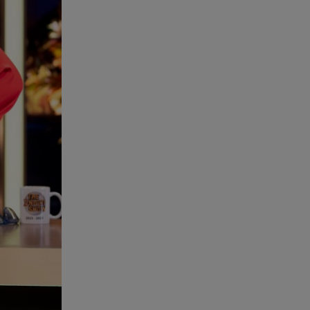
Χανιά: Νεκρή βρέθηκε
αγνοούμενη - Ξέφυγε από
αστυνομικούς που την
εντόπισαν
07.08.26 , 20:18
Μυστράς: Κρίσιμος για το
κατηγορητήριο ο χρόνος
θανάτου του 90χρονου
07.08.26 , 20:13
Κυψέλη: Tι βρέθηκε στο
διαμέρισμα της 38χρονης Λίζα
07.08.26 , 19:15
Συντάξεις Σεπτεμβρίου: Πότε θα
μπουν τα χρήματα στους
λογαριασμούς
07.08.26 , 18:45