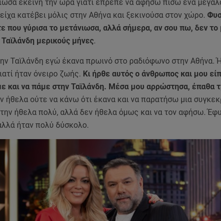
ιωσα εκείνη την ώρα γιατί έπρεπε να αφήσω πίσω ένα μεγάλ
ί είχα κατέβει μόλις στην Αθήνα και ξεκινούσα στον χώρο.
Φυσ
ε που γύρισα το μετάνιωσα, αλλά σήμερα, αν σου πω, δεν το
 Ταϊλάνδη μερικούς μήνες
.
την Ταϊλάνδη εγώ έκανα πρωινό στο ραδιόφωνο στην Αθήνα. 
ιατί ήταν όνειρο ζωής.
Κι ήρθε αυτός ο άνθρωπος και μου είπ
ε και να πάμε στην Ταϊλάνδη. Μέσα μου αρρώστησα, έπαθα 
δεν ήθελα ούτε να κάνω ότι έκανα και να παρατήσω μια συγκε
την ήθελα πολύ, αλλά δεν ήθελα όμως και να τον αφήσω. Έφ
αλλά ήταν πολύ δύσκολο.