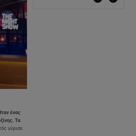
Ήταν ένας
ξίνης. Τα
τός γύρισε