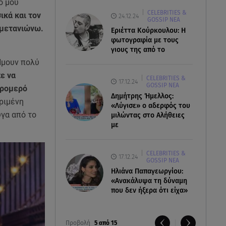
ο μου
CELEBRITIES &
ικά και τον
24.12.24
GOSSIP ΝΕΑ
 μετανιώνω.
Εριέττα Κούρκουλου: Η
φωτογραφία με τους
γιους της από το
Ήμουν πολύ
ε να
CELEBRITIES &
17.12.24
GOSSIP ΝΕΑ
τρομερό
Δημήτρης Ήμελλος:
κριμένη
«Λύγισε» ο αδερφός του
υγα από το
μιλώντας στο Αλήθειες
με
CELEBRITIES &
17.12.24
GOSSIP ΝΕΑ
Ηλιάνα Παπαγεωργίου:
«Ανακάλυψα τη δύναμη
που δεν ήξερα ότι είχα»
Προβολή
5 από 15