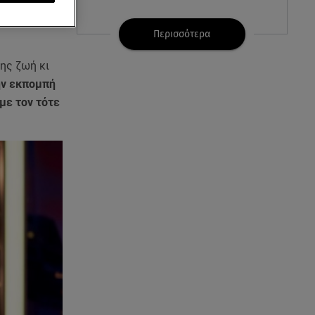
07.08.26 , 21:32
Κρήτη: Τουρίστας ρωτούσε
Περισσότερα
πόσο να πληρώσει για να
ασελγήσει σε 10χρονη
της ζωή κι
ην εκπομπή
07.08.26 , 21:17
με τον τότε
Κλήρωση Eurojackpot
7/8/2026: Οι τυχεροί αριθμοί για
τα 32.000.000 ευρώ
07.08.26 , 21:03
Σε τρία επίπεδα οι παραβιάσεις
της Τουρκίας στο Αιγαίο
07.08.26 , 21:00
MINI Aceman E: Τα αξεσουάρ για
περιπετειώδεις διαδρομές
07.08.26 , 20:47