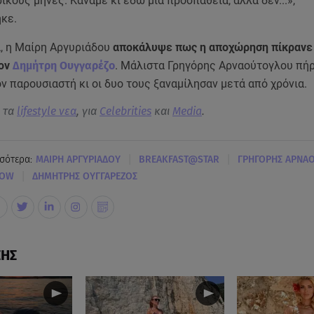
ικούς μήνες. Κάναμε κι εδώ μια προσπάθεια, αλλά δεν...»,
κε.
α, η Μαίρη Αργυριάδου
αποκάλυψε πως η αποχώρηση πίκρανε
τον
Δημήτρη Ουγγαρέζο
. Μάλιστα Γρηγόρης Αρναούτογλου πή
 παρουσιαστή κι οι δυο τους ξαναμίλησαν μετά από χρόνια.
α τα
lifestyle νεα
, για
Celebrities
και
Media
.
|
|
σότερα:
ΜΑΙΡΗ ΑΡΓΥΡΙΑΔΟΥ
BREAKFAST@STAR
ΓΡΗΓΟΡΗΣ ΑΡΝΑ
|
HOW
ΔΗΜΗΤΡΗΣ ΟΥΓΓΑΡΕΖΟΣ
ΣΗΣ