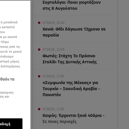
Εορτολόγιο: Ποιοι γιορτάζουν
στις 8 Αυγούστου
 ή μοναδικά
07.08.26 , 22:40
α καταστεί
Χανιά: Φίδι δάγκωσε 13χρονο σε
 που
παραλία
να με σκοπό
ν λόγω
ποιες από τις
07.08.26 , 22:05
ε αυτό το μενού
Φωτιές: Στάχτη Το Πράσινο
 σύνδεσμο
ριστερό μέρος
Στολίδι Της Δυτικής Αττικής
ς λεπτομέρειες
07.08.26 , 21:50
εθούν τα
«Συμφωνία της Μέκκας» για
Τουρκία – Σαουδική Αραβία -
αγνώριση
Πακιστάν
ση και
07.08.26 , 21:50
ht Show
το
Καιρός: Έρχονται ξανά 40άρια -
Σε ποιες περιοχές
οδοχή