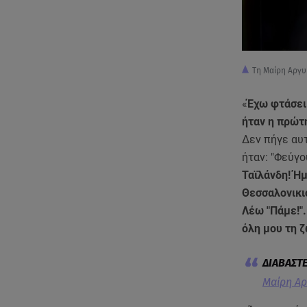
Τη Μαίρη Αργ
«
Έχω φτάσει 
ήταν η πρώτ
Δεν πήγε αυτ
ήταν: "Φεύγο
Ταϊλάνδη! Ήμ
Θεσσαλονικιό
Λέω "Πάμε!".
όλη μου τη 
Μαίρη Αρ