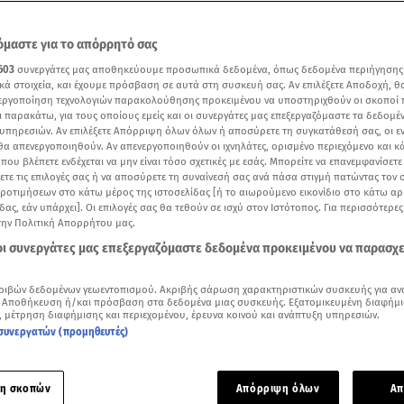
μαστε για το απόρρητό σας
603
συνεργάτες μας αποθηκεύουμε προσωπικά δεδομένα, όπως δεδομένα περιήγησης
κά στοιχεία, και έχουμε πρόσβαση σε αυτά στη συσκευή σας. Αν επιλέξετε Αποδοχή, θ
νεργοποίηση τεχνολογιών παρακολούθησης προκειμένου να υποστηριχθούν οι σκοποί
ι παρακάτω, για τους οποίους εμείς και οι συνεργάτες μας επεξεργαζόμαστε τα δεδομέ
υπηρεσιών. Αν επιλέξετε Απόρριψη όλων όλων ή αποσύρετε τη συγκατάθεσή σας, οι ε
 θα απενεργοποιηθούν. Αν απενεργοποιηθούν οι ιχνηλάτες, ορισμένο περιεχόμενο και κά
 που βλέπετε ενδέχεται να μην είναι τόσο σχετικές με εσάς. Μπορείτε να επανεμφανίσετ
ξετε τις επιλογές σας ή να αποσύρετε τη συναίνεσή σας ανά πάσα στιγμή πατώντας τον
προτιμήσεων στο κάτω μέρος της ιστοσελίδας [ή το αιωρούμενο εικονίδιο στο κάτω α
δας, εάν υπάρχει]. Οι επιλογές σας θα τεθούν σε ισχύ στον Ιστότοπος. Για περισσότερε
την Πολιτική Απορρήτου μας.
Δείτε περισσότερα άρθρα μας στα αποτελέσματα αναζήτησης
 οι συνεργάτες μας επεξεργαζόμαστε δεδομένα προκειμένου να παρασχ
Add star.gr on Google
ριβών δεδομένων γεωεντοπισμού. Ακριβής σάρωση χαρακτηριστικών συσκευής για αν
 Αποθήκευση ή/και πρόσβαση στα δεδομένα μιας συσκευής. Εξατομικευμένη διαφήμι
ικό απόσπασμα από την εκπομπή του ΑΝΤ1
, μέτρηση διαφήμισης και περιεχομένου, έρευνα κοινού και ανάπτυξη υπηρεσιών.
συνεργατών (προμηθευτές)
γυριάδου
υποδέχτηκε ο
Γρηγόρης Αρναούτογλου
στο
The 2Nig
ετάρτης.
η σκοπών
Απόρριψη όλων
Απ