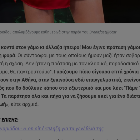
υριάδου απολαμβάνουμε καθημερινά στην παρέα του
Breakfast@Star
κοντά στον γάμο κι άλλαξα ήπειρο! Μου έγινε πρόταση γάμου
η φορά
. Οι σύντροφοι με τους οποίους ήμουν μαζί ήταν σοβαρ
ή η σχέση. Δεν ήταν η πρόταση με τον κλασικό, παραδοσιακό
υμε, θα παντρευτούμε".
Γυρίζουμε πίσω σίγουρα επτά χρόνια 
ουν στην Αθήνα, όταν ξεκινούσα εδώ επαγγελματικά, εκείνο
ς που θα δούλευε κάπου στο εξωτερικό και μου λέει "Πάμε Τ
 Τα παράτησα όλα και πήγα για να ζήσουμε εκεί για ένα διάστη
ζωή
», είπε αρχικά.
γυριάδου: Η on air έκπληξη για τα γενέθλιά της