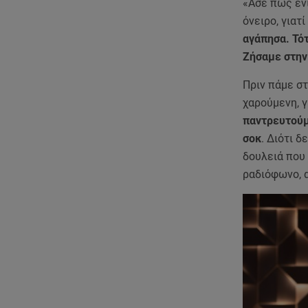
«Άσε πως έν
όνειρο, γιατ
αγάπησα. Τότ
Ζήσαμε στην
Πριν πάμε σ
χαρούμενη, γ
παντρευτούμ
σοκ
. Διότι 
δουλειά που 
ραδιόφωνο, 