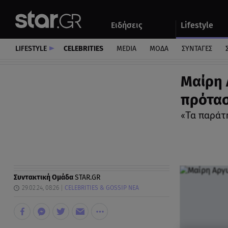
Αθλητικά
Quiz
Ειδήσεις
Lifestyle
Αυτοκίνητο
LIFESTYLE
CELEBRITIES
MEDIA
ΜΟΔΑ
ΣΥΝΤΑΓΕΣ
Μαίρη 
πρότασ
«Τα παράτη
Συντακτική Ομάδα
STAR.GR
29.02.24, 08:26
CELEBRITIES & GOSSIP ΝΕΑ