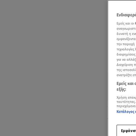
Ενδιαφερό
Εμείς και οι
αναγνωριστι
δυνατή η ε
εμφανίζοντα
την παροχή 
τεχνολογίες
διαφημίσεις
για να αλλά
Διαχείριση 
της ιστοσελί
ανατρέξτε σ
Εμείς και
εξής:
Χρήση επακ
ταυτότητας.
Δείτε το σχετ
περιεχόμενο
Κατάλογος 
Τη
Μαίρη Αρ
βράδυ της Τ
Εμφάνισ