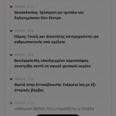
08.08.26 , 22:15
Θεσσαλονίκη: Τρύπησαν με τρυπάνι και
δηλητηρίασαν δύο δέντρα
08.08.26 , 21:50
Πάρος: Γονείς και ιδιοκτήτης κατηγορούνται για
ανθρωποκτονία από αμέλεια
08.08.26 , 21:38
Βουλγαρία:Μη επανδρωμένο αεροσκάφος
συνετρίβη κοντά σε αγωγό φυσικού αερίου
08.08.26 , 21:32
Φωτιά στην Αττικοβοιωτία: Ενέργεια ίση με έξι
ατομικές βόμβες
08.08.26 , 21:20
«Ισλαμικό ΝΑΤΟ»: Πώς επηρεάζεται η Ελλάδα
από τη νέα συμμαχία