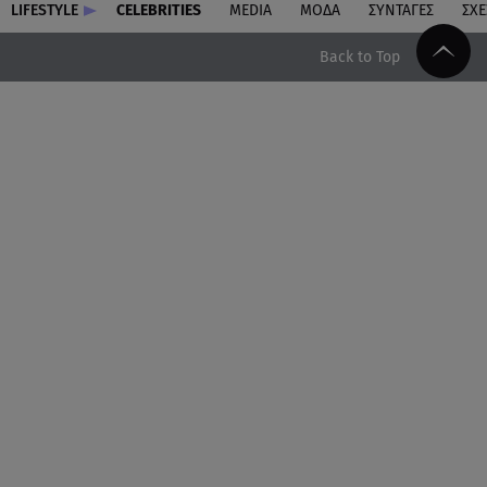
LIFESTYLE
CELEBRITIES
MEDIA
ΜΟΔΑ
ΣΥΝΤΑΓΕΣ
ΣΧΕ
Back to Top