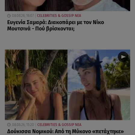
08.08.26, 16:07
CELEBRITIES & GOSSIP ΝΕΑ
Ευγενία Σαμαρά: Διακοπάρει με τον Νίκο
Μουτσινά - Πού βρίσκονται;
08.08.26, 15:20
CELEBRITIES & GOSSIP ΝΕΑ
Δούκισσα Νομικού: Από τη Μύκονο «πετάχτηκε»