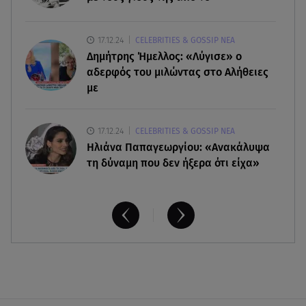
ανακοίνωση του γιου του
17.12.24
CELEBRITIES & GOSSIP ΝΕΑ
08.08.26 , 17:20
Δημήτρης Ήμελλος: «Λύγισε» ο
Ανδρομάχη: «Είσαι το φως στη ζωή μου» – Η νέα
ανάρτηση με τον γιο της
αδερφός του μιλώντας στο Αλήθειες
με
17.12.24
CELEBRITIES & GOSSIP ΝΕΑ
Ηλιάνα Παπαγεωργίου: «Ανακάλυψα
τη δύναμη που δεν ήξερα ότι είχα»