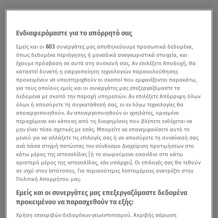
Ενδιαφερόμαστε για το απόρρητό σας
Εμείς και οι
603
συνεργάτες μας αποθηκεύουμε προσωπικά δεδομένα,
όπως δεδομένα περιήγησης ή μοναδικά αναγνωριστικά στοιχεία, και
έχουμε πρόσβαση σε αυτά στη συσκευή σας. Αν επιλέξετε Αποδοχή, θα
καταστεί δυνατή η ενεργοποίηση τεχνολογιών παρακολούθησης
προκειμένου να υποστηριχθούν οι σκοποί που εμφανίζονται παρακάτω,
για τους οποίους εμείς και οι συνεργάτες μας επεξεργαζόμαστε τα
δεδομένα με σκοπό την παροχή υπηρεσιών. Αν επιλέξετε Απόρριψη όλων
όλων ή αποσύρετε τη συγκατάθεσή σας, οι εν λόγω τεχνολογίες θα
απενεργοποιηθούν. Αν απενεργοποιηθούν οι ιχνηλάτες, ορισμένο
περιεχόμενο και κάποιες από τις διαφημίσεις που βλέπετε ενδέχεται να
μην είναι τόσο σχετικές με εσάς. Μπορείτε να επανεμφανίσετε αυτό το
μενού για να αλλάξετε τις επιλογές σας ή να αποσύρετε τη συναίνεσή σας
ανά πάσα στιγμή πατώντας τον σύνδεσμο Διαχείριση προτιμήσεων στο
κάτω μέρος της ιστοσελίδας [ή το αιωρούμενο εικονίδιο στο κάτω
αριστερό μέρος της ιστοσελίδας, εάν υπάρχει]. Οι επιλογές σας θα τεθούν
σε ισχύ στον Ιστότοπος. Για περισσότερες λεπτομέρειες ανατρέξτε στην
Πολιτική Απορρήτου μας.
Εμείς και οι συνεργάτες μας επεξεργαζόμαστε δεδομένα
προκειμένου να παρασχεθούν τα εξής:
Χρήση επακριβών δεδομένων γεωεντοπισμού. Ακριβής σάρωση