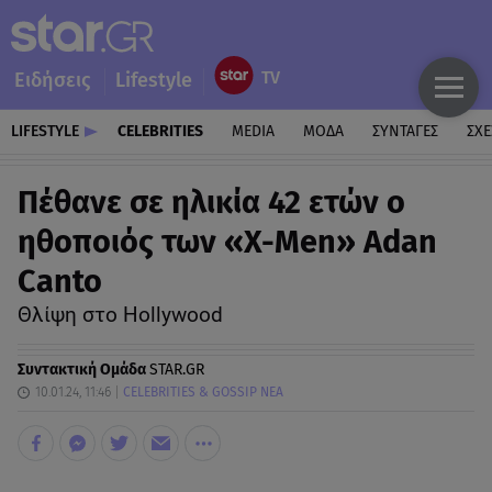
Ειδήσεις
Lifestyle
LIFESTYLE
CELEBRITIES
MEDIA
ΜΟΔΑ
ΣΥΝΤΑΓΕΣ
ΣΧΕ
Πέθανε σε ηλικία 42 ετών ο
ηθοποιός των «X-Men» Adan
Canto
Θλίψη στο Hollywood
Συντακτική Ομάδα
STAR.GR
10.01.24, 11:46
CELEBRITIES & GOSSIP ΝΕΑ