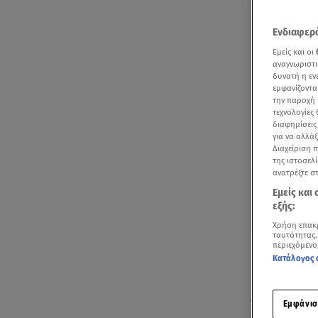
Ενδιαφερό
Εμείς και οι
αναγνωριστι
δυνατή η ε
εμφανίζοντα
την παροχή 
τεχνολογίες
διαφημίσεις
για να αλλά
Διαχείριση 
της ιστοσελί
ανατρέξτε σ
Εμείς και
εξής:
Χρήση επακ
ταυτότητας.
περιεχόμενο
Δείτε απόσπασ
Κατάλογος 
Καλεσμένη σ
οποία σύντομ
Εμφάνισ