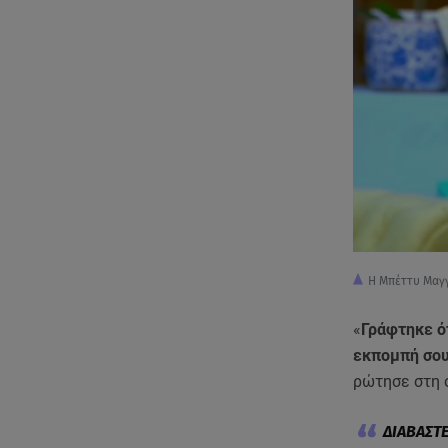
Η Μπέττυ Μαγγ
«
Γράφτηκε ότ
εκπομπή σου
ρώτησε στη 