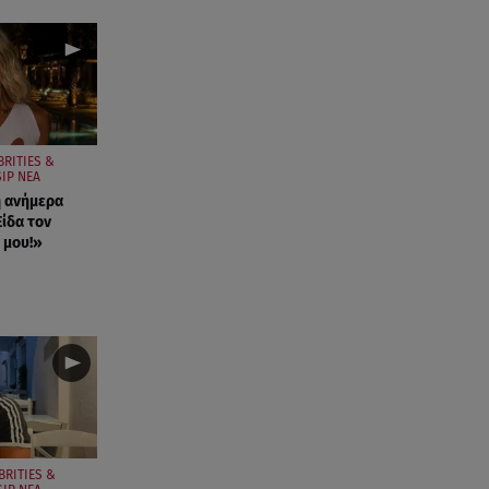
BRITIES &
IP ΝΕΑ
η ανήμερα
ίδα τον
 μου!»
BRITIES &