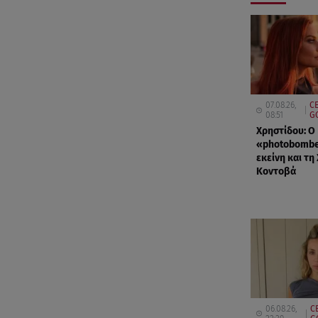
07.08.26,
CE
08:51
G
Χρηστίδου: Ο
«photobombe
εκείνη και τη
Κοντοβά
06.08.26,
C