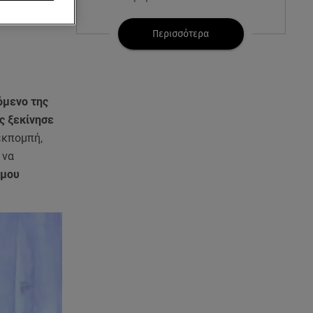
07.08.26 , 08:51
Περισσότερα
Χρηστίδου: Ο «photobomber»
ανάμεσα σε εκείνη και τη
Χριστίνα Κοντοβά
όμενο της
07.08.26 , 08:07
ς ξεκίνησε
Μάλια: «Είδα τα παιδάκια να
εκπομπή,
κουνάνε τα χέρια και να ζητάνε
βοήθεια»
 να
 μου
07.08.26 , 07:37
Ταϊλάνδη: Μαθητής άνοιξε πυρ
σε σχολείο - Αναφορές για
νεκρούς
07.08.26 , 03:00
Εορτολόγιο: Ποιοι γιορτάζουν
στις 7 Αυγούστου