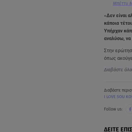
Μπέττυ Μ
«
Δεν είναι 
κάποια τέτοι
Υπήρχαν κάπ
αναλύσω, να 
Στην ερώτηση
όπως ακούγε
Διαβάστε όλ
Διαβάστε περισ
I LOVE SOU KO
Follow us:
ΔΕΙΤΕ ΕΠΙ