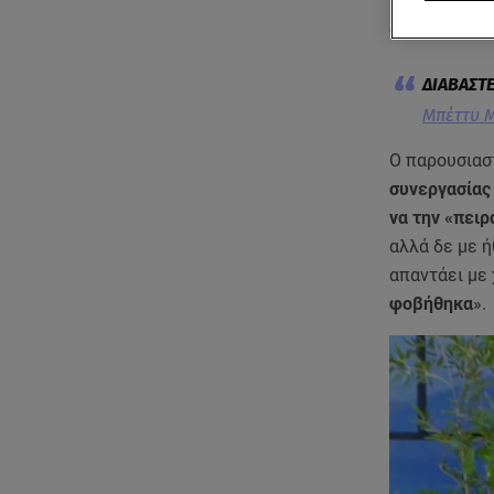
πρωινή ζώνη 
αποκαλύπτον
Μπέττυ Μ
Ο παρουσιασ
συνεργασίας
να την «πειρ
αλλά δε με ή
απαντάει με 
φοβήθηκα
».