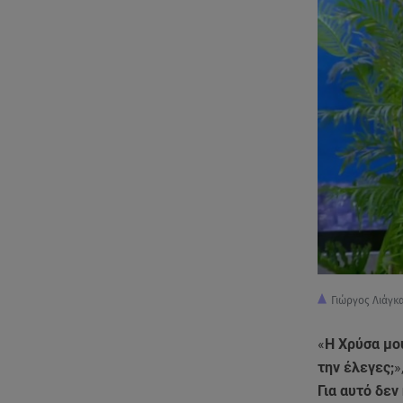
Γιώργος Λιάγκ
«
Η Χρύσα μου
την έλεγες;
»
Για αυτό δεν