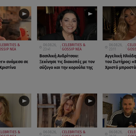
LEBRITIES &
06.08.26,
CELEBRITIES &
06.08.26,
CELE
OSSIP ΝΕΑ
23:41
GOSSIP ΝΕΑ
23:11
GOSS
Βασιλική Ανδρίτσου:
Αγγελική Ηλιάδ
r» ανάμεσα σε
Ξεκίνησε τις διακοπές με τον
του Σωτήρος: «Ε
 Χριστίνα
σύζυγο και την κορούλα της
Χριστό μπροστά
ELEBRITIES &
06.08.26,
CELEBRITIES &
06.08.26,
CELE