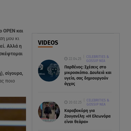
06.08.26 , 22:10
Κλήρωση Τζόκερ 6/8/2026: Οι
τυχεροί αριθμοί για τα
2.500.000 ευρώ
ο OPEN και
ση μου κι
06.08.26 , 22:02
VIDEOS
Σύγκρουση τραμ στη Γερμανία:
εί. Αλλά η
25 τραυματίες, 7 σε σοβαρή
 σκέφτομαι
CELEBRITIES &
κατάσταση
22.04.25
GOSSIP ΝΕΑ
Παρθένος: Σχέσεις στο
μικροσκόπιο. Δουλειά και
, σίγουρα,
υγεία, σας δημιουργούν
ας ποιο
άγχος
CELEBRITIES &
20.02.25
GOSSIP ΝΕΑ
Καραβοκύρη για
Ζουγανέλη: «Η Ελεωνόρα
είναι θεάρα»