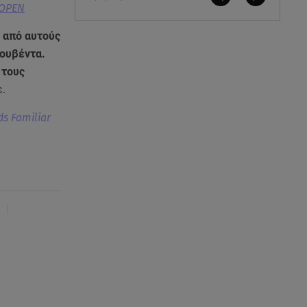
 OPEΝ
ε από αυτούς
κουβέντα.
 τους
ε.
s Familiar
|