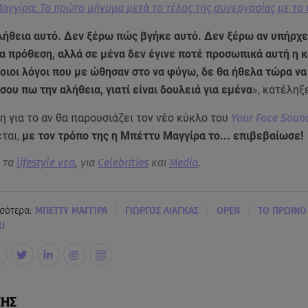
αγγίρα: Το πρώτο μήνυμα μετά το τέλος της συνεργασίας με το
αλήθεια αυτό. Δεν ξέρω πώς βγήκε αυτό. Δεν ξέρω αν υπήρχ
α πρόθεση, αλλά σε μένα δεν έγινε ποτέ προσωπικά αυτή η 
οιοι λόγοι που με ώθησαν στο να φύγω, δε θα ήθελα τώρα να
σου πω την αλήθεια, γιατί είναι δουλειά για εμένα
», κατέληξ
 για το αν θα παρουσιάζει τον νέο κύκλο του
Your Face Sound
ται,
με τον τρόπο της η Μπέττυ Μαγγίρα το... επιβεβαίωσε!
α τα
lifestyle νεα
, για
Celebrities
και
Media
.
|
|
|
σότερα:
ΜΠΕΤΤΥ ΜΑΓΓΙΡΑ
ΓΙΩΡΓΟΣ ΛΙΑΓΚΑΣ
OPEN
ΤΟ ΠΡΩΙΝΟ
U
ΣΗΣ