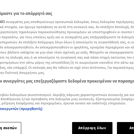
μαστε για το απόρρητό σας
603
συνεργάτες μας αποθηκεύουμε προσωπικά δεδομένα, όπως δεδομένα περιήγησης
κά στοιχεία, και έχουμε πρόσβαση σε αυτά στη συσκευή σας. Αν επιλέξετε Αποδοχή, θ
νεργοποίηση τεχνολογιών παρακολούθησης προκειμένου να υποστηριχθούν οι σκοποί
ι παρακάτω, για τους οποίους εμείς και οι συνεργάτες μας επεξεργαζόμαστε τα δεδομέ
υπηρεσιών. Αν επιλέξετε Απόρριψη όλων όλων ή αποσύρετε τη συγκατάθεσή σας, οι ε
 θα απενεργοποιηθούν. Αν απενεργοποιηθούν οι ιχνηλάτες, ορισμένο περιεχόμενο και κά
 που βλέπετε ενδέχεται να μην είναι τόσο σχετικές με εσάς. Μπορείτε να επανεμφανίσετ
ξετε τις επιλογές σας ή να αποσύρετε τη συναίνεσή σας ανά πάσα στιγμή πατώντας τον
προτιμήσεων στο κάτω μέρος της ιστοσελίδας [ή το αιωρούμενο εικονίδιο στο κάτω α
δας, εάν υπάρχει]. Οι επιλογές σας θα τεθούν σε ισχύ στον Ιστότοπος. Για περισσότερε
την Πολιτική Απορρήτου μας.
Δείτε περισσότερα άρθρα μας στα αποτελέσματα αναζήτησης
 οι συνεργάτες μας επεξεργαζόμαστε δεδομένα προκειμένου να παρασχ
Add star.gr on Google
ριβών δεδομένων γεωεντοπισμού. Ακριβής σάρωση χαρακτηριστικών συσκευής για αν
 Αποθήκευση ή/και πρόσβαση στα δεδομένα μιας συσκευής. Εξατομικευμένη διαφήμι
, μέτρηση διαφήμισης και περιεχομένου, έρευνα κοινού και ανάπτυξη υπηρεσιών.
μα από τη συνέντευξη της Μπέττυς Μαγγίρα
συνεργατών (προμηθευτές)
την πρεμιέρα του
Γιώργου Λιάγκα
ήταν τη Δευτέρα η
Μπέττυ
α θα κάνει τη δική της πρεμιέρα στον ΑΝΤ1 με το
I love Sou
η σκοπών
Απόρριψη όλων
Απ