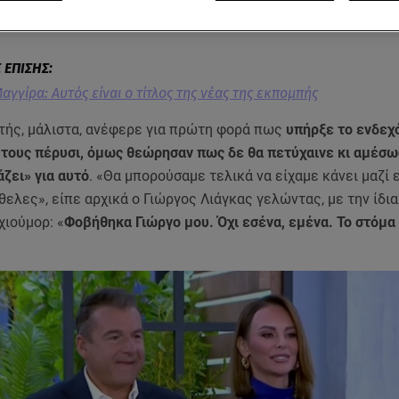
του σαββατοκύριακου. Η ίδια μίλησε για το νέο της βήμα,
τας το παρασκήνιο της αποχώρησης από το OPEN
.
αγγίρα: Αυτός είναι ο τίτλος της νέας της εκπομπής
τής, μάλιστα, ανέφερε για πρώτη φορά πως
υπήρξε το ενδεχ
 τους πέρυσι, όμως θεώρησαν πως δε θα πετύχαινε κι αμέσω
άζει» για αυτό
. «Θα μπορούσαμε τελικά να είχαμε κάνει μαζί 
θελες», είπε αρχικά ο Γιώργος Λιάγκας γελώντας, με την ίδια
χιούμορ: «
Φοβήθηκα Γιώργο μου. Όχι εσένα, εμένα. Το στόμα