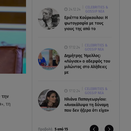
CELEBRITIES &
24.12.24
GOSSIP ΝΕΑ
Εριέττα Κούρκουλου: Η
φωτογραφία με τους
γιους της από το
CELEBRITIES &
17.12.24
GOSSIP ΝΕΑ
Δημήτρης Ήμελλος:
«Λύγισε» ο αδερφός του
μιλώντας στο Αλήθειες
με
CELEBRITIES &
17.12.24
GOSSIP ΝΕΑ
 την
Ηλιάνα Παπαγεωργίου:
υ
», τη
«Ανακάλυψα τη δύναμη
που δεν ήξερα ότι είχα»
Προβολή
5 από 15