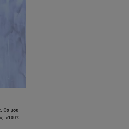
06.08.26 , 23:41
Βασιλική Ανδρίτσου: Ξεκίνησε
τις διακοπές με τον σύζυγο και
την κορούλα της
06.08.26 , 23:11
Αγγελική Ηλιάδη ανήμερα του
Σωτήρος: «Είδα τον Χριστό
μπροστά μου!»
06.08.26 , 22:39
Γαρυφαλλιά Καληφώνη:
Διακοπές στην Πάρο χωρίς τον
Χρήστο Μάστορα
06.08.26 , 22:12
ς. Θα μου
Στην παραλία η Αποστολία Ζώη:
ς: «
100%.
«Γεμάτη αλμύρα»