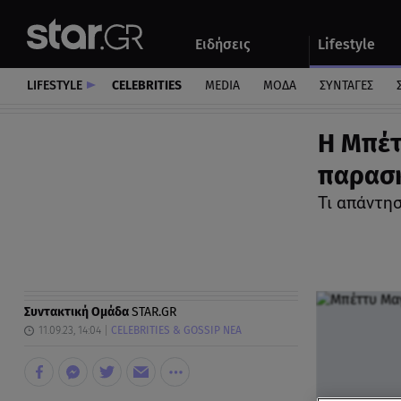
Αθλητικά
Quiz
Ειδήσεις
Lifestyle
Αυτοκίνητο
LIFESTYLE
CELEBRITIES
MEDIA
ΜΟΔΑ
ΣΥΝΤΑΓΕΣ
Η Μπέτ
παρασκ
Τι απάντησ
Συντακτική Ομάδα
STAR.GR
11.09.23, 14:04
CELEBRITIES & GOSSIP ΝΕΑ