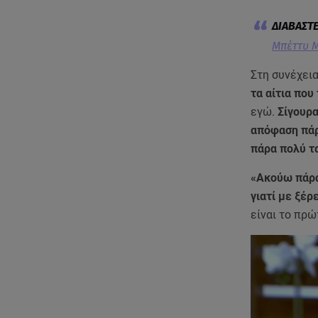
Μπέττυ Μ
Στη συνέχεια
τα αίτια που
εγώ.
Σίγουρα
απόφαση πάρ
πάρα πολύ τα
«Ακούω πάρα
γιατί με ξέρ
είναι το πρ