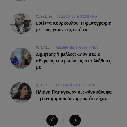
πάρτι της κόρης τους, Αιμιλίας
05.08.26 , 13:08
24.12.24
CELEBRITIES & GOSSIP ΝΕΑ
Κυψέλη: «Έδωσα τη βαλίτσα με τη σορό της
Εριέττα Κούρκουλου: Η φωτογραφία
Ελίζαμπεθ σε έναν ηλικιωμένο»
με τους γιους της από το
05.08.26 , 13:06
17.12.24
CELEBRITIES & GOSSIP ΝΕΑ
Φωτιά στο Νεοχώρι Μεσσηνίας - Επιχειρούν
Δημήτρης Ήμελλος: «Λύγισε» ο
εναέρια μέσα
αδερφός του μιλώντας στο Αλήθειες
με
17.12.24
CELEBRITIES & GOSSIP ΝΕΑ
Ηλιάνα Παπαγεωργίου: «Ανακάλυψα
τη δύναμη που δεν ήξερα ότι είχα»