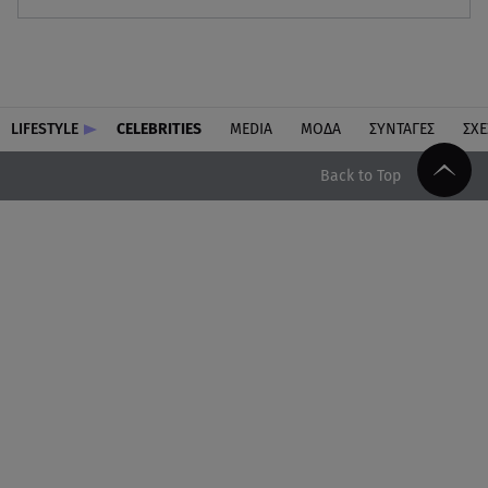
LIFESTYLE
CELEBRITIES
MEDIA
ΜΟΔΑ
ΣΥΝΤΑΓΕΣ
ΣΧΕ
Back to Top