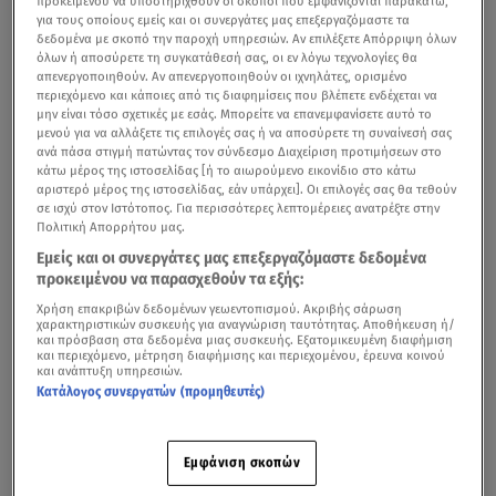
προκειμένου να υποστηριχθούν οι σκοποί που εμφανίζονται παρακάτω,
για τους οποίους εμείς και οι συνεργάτες μας επεξεργαζόμαστε τα
δεδομένα με σκοπό την παροχή υπηρεσιών. Αν επιλέξετε Απόρριψη όλων
όλων ή αποσύρετε τη συγκατάθεσή σας, οι εν λόγω τεχνολογίες θα
απενεργοποιηθούν. Αν απενεργοποιηθούν οι ιχνηλάτες, ορισμένο
περιεχόμενο και κάποιες από τις διαφημίσεις που βλέπετε ενδέχεται να
μην είναι τόσο σχετικές με εσάς. Μπορείτε να επανεμφανίσετε αυτό το
μενού για να αλλάξετε τις επιλογές σας ή να αποσύρετε τη συναίνεσή σας
ανά πάσα στιγμή πατώντας τον σύνδεσμο Διαχείριση προτιμήσεων στο
κάτω μέρος της ιστοσελίδας [ή το αιωρούμενο εικονίδιο στο κάτω
αριστερό μέρος της ιστοσελίδας, εάν υπάρχει]. Οι επιλογές σας θα τεθούν
σε ισχύ στον Ιστότοπος. Για περισσότερες λεπτομέρειες ανατρέξτε στην
Πολιτική Απορρήτου μας.
Εμείς και οι συνεργάτες μας επεξεργαζόμαστε δεδομένα
Η
Ευαγγελία Συριοπούλου
και ο
Στράτος Πατσατζής
προκειμένου να παρασχεθούν τα εξής:
έζησαν μία από τις πιο όμορφες και μέρες της ζωής του,
Χρήση επακριβών δεδομένων γεωεντοπισμού. Ακριβής σάρωση
καθώς το απόγευμα της Τρίτης 5/9 παντρεύτηκαν με
χαρακτηριστικών συσκευής για αναγνώριση ταυτότητας. Αποθήκευση ή/
και πρόσβαση στα δεδομένα μιας συσκευής. Εξατομικευμένη διαφήμιση
θρησκευτικό γάμο.
και περιεχόμενο, μέτρηση διαφήμισης και περιεχομένου, έρευνα κοινού
και ανάπτυξη υπηρεσιών.
Κατάλογος συνεργατών (προμηθευτές)
Οι δυο τους είναι μαζί σχεδόν 12 χρόνια και πριν δύο
χρόνια ήρθε στη ζωή ο γιος τους, ο οποίος ολοκλήρωσε
την οικογενειακή τους ευτυχία.
Εμφάνιση σκοπών