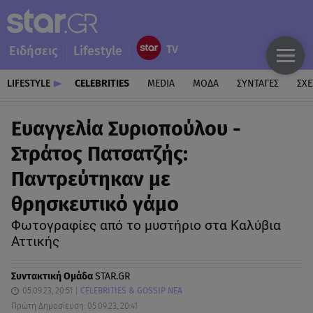
Ειδήσεις
Lifestyle
LIFESTYLE
CELEBRITIES
MEDIA
ΜΟΔΑ
ΣΥΝΤΑΓΕΣ
ΣΧΕ
Ευαγγελία Συριοπούλου -
Στράτος Πατσατζής:
Παντρεύτηκαν με
θρησκευτικό γάμο
Φωτογραφίες από το μυστήριο στα Καλύβια
Αττικής
Συντακτική Ομάδα
STAR.GR
05.09.23, 20:51
CELEBRITIES & GOSSIP ΝΕΑ
Πρώτη Δημοσίευση: 05.09.23, 20:41