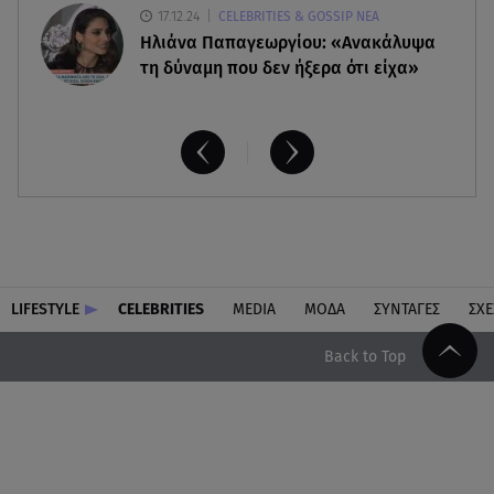
17.12.24
CELEBRITIES & GOSSIP ΝΕΑ
Ηλιάνα Παπαγεωργίου: «Ανακάλυψα
τη δύναμη που δεν ήξερα ότι είχα»
LIFESTYLE
CELEBRITIES
MEDIA
ΜΟΔΑ
ΣΥΝΤΑΓΕΣ
ΣΧΕ
Back to Top