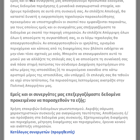
Εμείς και οι
603
συνεργάτες μας αποθηκεύουμε προσωπικά δεδομένα,
όπως δεδομένα περιήγησης ή μοναδικά αναγνωριστικά στοιχεία, και
έχουμε πρόσβαση σε αυτά στη συσκευή σας. Αν επιλέξετε Αποδοχή, θα
καταστεί δυνατή η ενεργοποίηση τεχνολογιών παρακολούθησης
προκειμένου να υποστηριχθούν οι σκοποί που εμφανίζονται παρακάτω,
για τους οποίους εμείς και οι συνεργάτες μας επεξεργαζόμαστε τα
δεδομένα με σκοπό την παροχή υπηρεσιών. Αν επιλέξετε Απόρριψη όλων
όλων ή αποσύρετε τη συγκατάθεσή σας, οι εν λόγω τεχνολογίες θα
απενεργοποιηθούν. Αν απενεργοποιηθούν οι ιχνηλάτες, ορισμένο
περιεχόμενο και κάποιες από τις διαφημίσεις που βλέπετε ενδέχεται να
μην είναι τόσο σχετικές με εσάς. Μπορείτε να επανεμφανίσετε αυτό το
μενού για να αλλάξετε τις επιλογές σας ή να αποσύρετε τη συναίνεσή σας
ανά πάσα στιγμή πατώντας τον σύνδεσμο Διαχείριση προτιμήσεων στο
κάτω μέρος της ιστοσελίδας [ή το αιωρούμενο εικονίδιο στο κάτω
αριστερό μέρος της ιστοσελίδας, εάν υπάρχει]. Οι επιλογές σας θα τεθούν
σε ισχύ στον Ιστότοπος. Για περισσότερες λεπτομέρειες ανατρέξτε στην
Πολιτική Απορρήτου μας.
Εμείς και οι συνεργάτες μας επεξεργαζόμαστε δεδομένα
προκειμένου να παρασχεθούν τα εξής:
Χρήση επακριβών δεδομένων γεωεντοπισμού. Ακριβής σάρωση
χαρακτηριστικών συσκευής για αναγνώριση ταυτότητας. Αποθήκευση ή/
και πρόσβαση στα δεδομένα μιας συσκευής. Εξατομικευμένη διαφήμιση
και περιεχόμενο, μέτρηση διαφήμισης και περιεχομένου, έρευνα κοινού
και ανάπτυξη υπηρεσιών.
Κατάλογος συνεργατών (προμηθευτές)