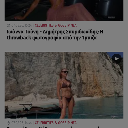
07.08.26, 15:24
CELEBRITIES & GOSSIP ΝΕΑ
Ιωάννα Τούνη - Δημήτρης Σπυριδωνίδης: Η
throwback φωτογραφία από την Ίμπιζα
07.08.26, 14:44
CELEBRITIES & GOSSIP ΝΕΑ