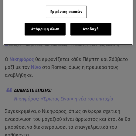
Εμφάνιση σκοπών
Απόρριψη όλων
Αποδοχή
Σε σχέση Νικηφόρος- Κατσαφάδου; - Η απάντηση του τραγουδιστή
Ο
Νικηφόρος
θα εμφανίζεται κάθε Πέμπτη και Σάββατο
μαζί με τον
Νίνο
στο Romeo, όμως η πρεμιέρα τους
αναβλήθηκε.
Νικηφόρος: «Έρωτας Είναι» η νέα του επιτυχία
Συγκεκριμένα, ο Νικηφόρος, όπως ανέφερε σχετική
ανακοίνωση του μαγαζιού είναι άρρωστος και έτσι δε θα
μπορέσει να διεκπεραιώσει τα επαγγελματικά του
καθήκοντα.