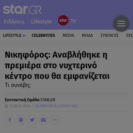
Ειδήσεις
Lifestyle
LIFESTYLE
CELEBRITIES
MEDIA
ΜΟΔΑ
ΣΥΝΤΑΓΕΣ
ΣΧΕ
Νικηφόρος: Αναβλήθηκε η
πρεμιέρα στο νυχτερινό
κέντρο που θα εμφανίζεται
Τι συνέβη;
Συντακτική Ομάδα
STAR.GR
31.08.23, 09:24
CELEBRITIES & GOSSIP ΝΕΑ