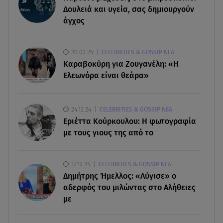
αριθμοί για τα 32.000.000 ευρώ
Δουλειά και υγεία, σας δημιουργούν
άγχος
07.08.26 , 21:03
Σε τρία επίπεδα οι παραβιάσεις της Τουρκίας στο
Αιγαίο
20.02.25
CELEBRITIES & GOSSIP ΝΕΑ
Καραβοκύρη για Ζουγανέλη: «Η
Ελεωνόρα είναι θεάρα»
07.08.26 , 21:00
MINI Aceman E: Τα αξεσουάρ για περιπετειώδεις
διαδρομές
24.12.24
CELEBRITIES & GOSSIP ΝΕΑ
Εριέττα Κούρκουλου: Η φωτογραφία
07.08.26 , 20:47
με τους γιους της από το
Χανιά: Νεκρή βρέθηκε αγνοούμενη - Ξέφυγε από
αστυνομικούς που την εντόπισαν
17.12.24
CELEBRITIES & GOSSIP ΝΕΑ
Δημήτρης Ήμελλος: «Λύγισε» ο
αδερφός του μιλώντας στο Αλήθειες
με