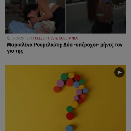
07.08.26, 12:51
CELEBRITIES & GOSSIP ΝΕΑ
Μαριαλένα Ρουμελιώτη: Δύο -υπέροχοι- μήνες τον
γιο της