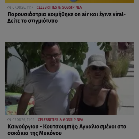
07.08.26, 11:17
CELEBRITIES & GOSSIP ΝΕΑ
Παρουσιάστρια κοιμήθηκε on air και έγινε viral-
Δείτε το στιγμιότυπο
07.08.26, 11:02
CELEBRITIES & GOSSIP ΝΕΑ
Καινούργιου - Κουτσουμπής: Αγκαλιασμένοι στα
σοκάκια της Μυκόνου