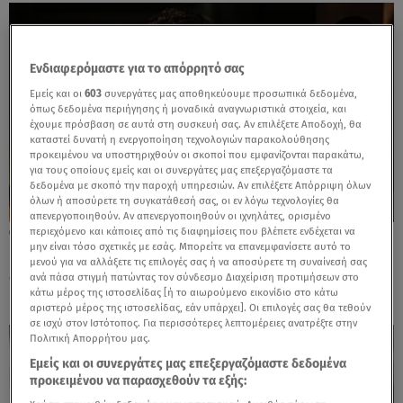
Ενδιαφερόμαστε για το απόρρητό σας
Εμείς και οι
603
συνεργάτες μας αποθηκεύουμε προσωπικά δεδομένα,
όπως δεδομένα περιήγησης ή μοναδικά αναγνωριστικά στοιχεία, και
έχουμε πρόσβαση σε αυτά στη συσκευή σας. Αν επιλέξετε Αποδοχή, θα
καταστεί δυνατή η ενεργοποίηση τεχνολογιών παρακολούθησης
προκειμένου να υποστηριχθούν οι σκοποί που εμφανίζονται παρακάτω,
για τους οποίους εμείς και οι συνεργάτες μας επεξεργαζόμαστε τα
δεδομένα με σκοπό την παροχή υπηρεσιών. Αν επιλέξετε Απόρριψη όλων
όλων ή αποσύρετε τη συγκατάθεσή σας, οι εν λόγω τεχνολογίες θα
απενεργοποιηθούν. Αν απενεργοποιηθούν οι ιχνηλάτες, ορισμένο
περιεχόμενο και κάποιες από τις διαφημίσεις που βλέπετε ενδέχεται να
11.10.24, 23:45
μην είναι τόσο σχετικές με εσάς. Μπορείτε να επανεμφανίσετε αυτό το
Νικηφόρος: Ο λόγος που δεν ανεβάζει ποτέ
μενού για να αλλάξετε τις επιλογές σας ή να αποσύρετε τη συναίνεσή σας
φωτογραφίες με συντρόφους του
ανά πάσα στιγμή πατώντας τον σύνδεσμο Διαχείριση προτιμήσεων στο
κάτω μέρος της ιστοσελίδας [ή το αιωρούμενο εικονίδιο στο κάτω
αριστερό μέρος της ιστοσελίδας, εάν υπάρχει]. Οι επιλογές σας θα τεθούν
σε ισχύ στον Ιστότοπος. Για περισσότερες λεπτομέρειες ανατρέξτε στην
Πολιτική Απορρήτου μας.
Εμείς και οι συνεργάτες μας επεξεργαζόμαστε δεδομένα
προκειμένου να παρασχεθούν τα εξής: