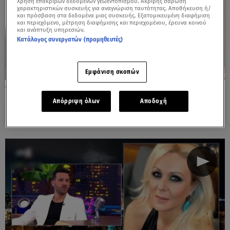
Χρήση επακριβών δεδομένων γεωεντοπισμού. Ακριβής σάρωση
χαρακτηριστικών συσκευής για αναγνώριση ταυτότητας. Αποθήκευση ή/
και πρόσβαση στα δεδομένα μιας συσκευής. Εξατομικευμένη διαφήμιση
και περιεχόμενο, μέτρηση διαφήμισης και περιεχομένου, έρευνα κοινού
και ανάπτυξη υπηρεσιών.
Κατάλογος συνεργατών (προμηθευτές)
Εμφάνιση σκοπών
25.06.24, 19:00
Νικηφόρος: Ακούστε το νέο του τραγούδι
Απόρριψη όλων
Αποδοχή
«Οδός Γυναίκας»