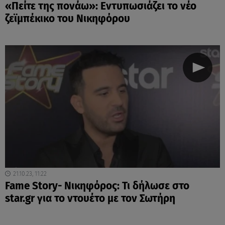
«Πείτε της πονάω»: Εντυπωσιάζει το νέο
ζεϊμπέκικο του Νικηφόρου
21.10.23, 11:22
Fame Story- Nικηφόρος: Τι δήλωσε στο
star.gr για το ντουέτο με τον Σωτήρη