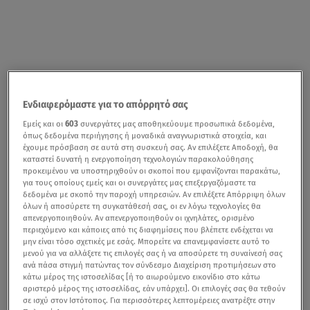
Ενδιαφερόμαστε για το απόρρητό σας
Εμείς και οι
603
συνεργάτες μας αποθηκεύουμε προσωπικά δεδομένα,
όπως δεδομένα περιήγησης ή μοναδικά αναγνωριστικά στοιχεία, και
έχουμε πρόσβαση σε αυτά στη συσκευή σας. Αν επιλέξετε Αποδοχή, θα
καταστεί δυνατή η ενεργοποίηση τεχνολογιών παρακολούθησης
προκειμένου να υποστηριχθούν οι σκοποί που εμφανίζονται παρακάτω,
για τους οποίους εμείς και οι συνεργάτες μας επεξεργαζόμαστε τα
δεδομένα με σκοπό την παροχή υπηρεσιών. Αν επιλέξετε Απόρριψη όλων
όλων ή αποσύρετε τη συγκατάθεσή σας, οι εν λόγω τεχνολογίες θα
απενεργοποιηθούν. Αν απενεργοποιηθούν οι ιχνηλάτες, ορισμένο
περιεχόμενο και κάποιες από τις διαφημίσεις που βλέπετε ενδέχεται να
μην είναι τόσο σχετικές με εσάς. Μπορείτε να επανεμφανίσετε αυτό το
μενού για να αλλάξετε τις επιλογές σας ή να αποσύρετε τη συναίνεσή σας
ανά πάσα στιγμή πατώντας τον σύνδεσμο Διαχείριση προτιμήσεων στο
κάτω μέρος της ιστοσελίδας [ή το αιωρούμενο εικονίδιο στο κάτω
αριστερό μέρος της ιστοσελίδας, εάν υπάρχει]. Οι επιλογές σας θα τεθούν
σε ισχύ στον Ιστότοπος. Για περισσότερες λεπτομέρειες ανατρέξτε στην