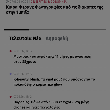
07.08.26, 09:06
CELEBRITIES & GOSSIP ΝΕΑ
Κιάρα Φεράνι: Φωτογραφίες από τις διακοπές της
στην Ίμπιζα
Τελευταία Νέα
Δημοφιλή
07.08.26 , 14:05
Μυστράς - καταψύκτης: 11 μήνες με αναστολή
στον 55χρονο
07.08.26 , 14:00
K-beauty blush: Τα viral ρουζ που υπόσχονται το
πολυπόθητο κορεάτικο glow
07.08.26 , 13:42
Παραλίες: Πάνω από 1.500 έλεγχοι - Στη μάχη
drones και νέες τεχνολογίες