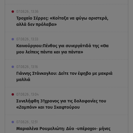
07.08.26 , 13:36
Τροχαίο Σέρρες: «Κοίταξα να φύγω αριστερά,
αλλά δεν πρόλαβα»
07.08.26 , 13:33
Καινούργιου:Πένθος για συνεργάτιδά της «Θα
μου λείπεις πάντα και για πάντα»
07.08.26 , 13:16
Γιάννης Στάνκογλου: Δείτε τον έφηβο με μακριά
μαλλιά
07.08.26 , 13:04
Συνελήφθη 31χρονος για τις δολοφονίες του
«Ζαμπόν» και του Σκαφτούρου
07.08.26 , 12:51
Μαριαλένα Ρουμελιώτη: Δύο -υπέροχοι- μήνες