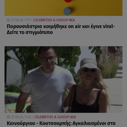
07.08.26, 11:17
CELEBRITIES & GOSSIP ΝΕΑ
Παρουσιάστρια κοιμήθηκε on air και έγινε viral-
Δείτε το στιγμιότυπο
07.08.26, 11:02
CELEBRITIES & GOSSIP ΝΕΑ
Καινούργιου - Κουτσουμπής: Αγκαλιασμένοι στα