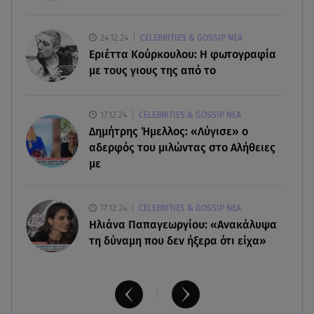
Leapmotor T03: Τώρα με 16.190 ευρώ
07.08.26 , 11:17
24.12.24
CELEBRITIES & GOSSIP ΝΕΑ
Παρουσιάστρια κοιμήθηκε on air και έγινε viral-
Εριέττα Κούρκουλου: Η φωτογραφία
Δείτε το στιγμιότυπο
με τους γιους της από το
07.08.26 , 11:13
17.12.24
CELEBRITIES & GOSSIP ΝΕΑ
Stars System: Γιορτάζει 20 χρόνια και γίνεται
Δημήτρης Ήμελλος: «Λύγισε» ο
καθημερινό στο Star
αδερφός του μιλώντας στο Αλήθειες
με
17.12.24
CELEBRITIES & GOSSIP ΝΕΑ
Ηλιάνα Παπαγεωργίου: «Ανακάλυψα
τη δύναμη που δεν ήξερα ότι είχα»