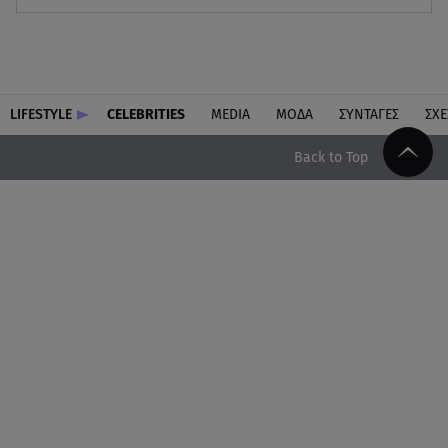
LIFESTYLE
CELEBRITIES
MEDIA
ΜΟΔΑ
ΣΥΝΤΑΓΕΣ
ΣΧΕ
Back to Top