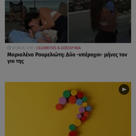
07.08.26, 12:51
CELEBRITIES & GOSSIP ΝΕΑ
Μαριαλένα Ρουμελιώτη: Δύο -υπέροχοι- μήνες τον
γιο της