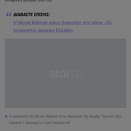
Η Nicole Kidman κάνει διακοπές στο Ιόνιο: «Σε
ευχαριστώ όμορφη Ελλάδα»
Η εμφάνιση της Nicole Kidman στην πρεμιέρα της σειράς "Special Ops:
Lioness"/ Vianney Le Caer/Invision AP