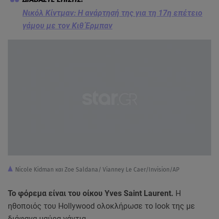
Νικόλ Κίντμαν: Η ανάρτησή της για τη 17η επέτειο
γάμου με τον Κιθ Έρμπαν
Nicole Kidman και Zoe Saldana/ Vianney Le Caer/Invision/AP
Το φόρεμα είναι του οίκου Yves Saint Laurent.
H
ηθοποιός του Hollywood ολοκλήρωσε το look της με
διάφανα μαύρα γάντια.