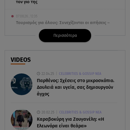
τον γιο της
07.08.26 , 12:35
Τουρισμός για όλους: Συνεχίζονται οι αιτήσεις –
Ποιοι κάνουν σήμερα
Περισσότερα
07.08.26 , 12:07
Marfin: Προθεσμία για να απολογηθεί πήρε η
46χρονη
VIDEOS
07.08.26 , 12:00
22.04.25
CELEBRITIES & GOSSIP ΝΕΑ
4 (πολύ σημαντικά) πράγματα που
Παρθένος: Σχέσεις στο μικροσκόπιο.
αποκαλύπτουν οι διακοπές για τη σχέση σου
Δουλειά και υγεία, σας δημιουργούν
άγχος
07.08.26 , 11:45
Λένα Σαμαρά: Ράγισαν καρδιές στο ετήσιο
μνημόσυνο
20.02.25
CELEBRITIES & GOSSIP ΝΕΑ
Καραβοκύρη για Ζουγανέλη: «Η
07.08.26 , 11:18
Ελεωνόρα είναι θεάρα»