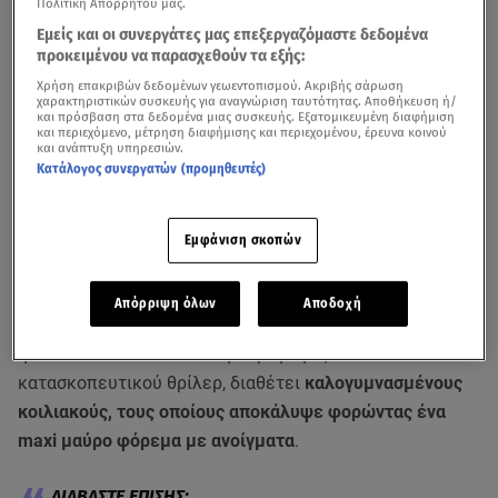
Πολιτική Απορρήτου μας.
Εμείς και οι συνεργάτες μας επεξεργαζόμαστε δεδομένα
προκειμένου να παρασχεθούν τα εξής:
Χρήση επακριβών δεδομένων γεωεντοπισμού. Ακριβής σάρωση
χαρακτηριστικών συσκευής για αναγνώριση ταυτότητας. Αποθήκευση ή/
και πρόσβαση στα δεδομένα μιας συσκευής. Εξατομικευμένη διαφήμιση
και περιεχόμενο, μέτρηση διαφήμισης και περιεχομένου, έρευνα κοινού
και ανάπτυξη υπηρεσιών.
Κατάλογος συνεργατών (προμηθευτές)
Οι δηλώσεις της Nicole Kidman και της Zoe Saldana στην πρεμιέρα της
σειράς που πρωταγωνιστούν / βίντεο AP
Εμφάνιση σκοπών
Στην πρεμιέρα της σειράς «Special Ops: Lioness»
εμφανίστηκε η
Νικόλ Κίντμαν
, αποδεικνύοντας πως
και
Απόρριψη όλων
Αποδοχή
στα 56 της είναι μια εντυπωσιακή γυναίκα.
Η ηθοποιός,
η οποία είναι εκτελεστική παραγωγός του
κατασκοπευτικού θρίλερ, διαθέτει
καλογυμνασμένους
κοιλιακούς, τους οποίους αποκάλυψε φορώντας ένα
maxi μαύρο φόρεμα με ανοίγματα
.