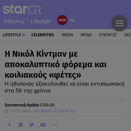
Ειδήσεις
Lifestyle
LIFESTYLE
CELEBRITIES
MEDIA
ΜΟΔΑ
ΣΥΝΤΑΓΕΣ
ΣΧΕ
Η Νικόλ Κίντμαν με
αποκαλυπτικό φόρεμα και
κοιλιακούς «φέτες»
Η ηθοποιός εξακολουθεί να είναι εντυπωσιακή
στα 56 της χρόνια
Συντακτική Ομάδα
STAR.GR
13.07.23, 08:53
CELEBRITIES & GOSSIP ΝΕΑ