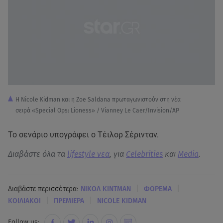
Η Nicole Kidman και η Zoe Saldana πρωταγωνιστούν στη νέα
σειρά «Special Ops: Lioness» / Vianney Le Caer/Invision/AP
Το σενάριο υπογράφει ο Τέιλορ Σέρινταν.
Διαβάστε όλα τα
lifestyle νεα
, για
Celebrities
και
Media
.
|
|
Διαβάστε περισσότερα:
ΝΙΚΟΛ ΚΙΝΤΜΑΝ
ΦΟΡΕΜΑ
|
|
ΚΟΙΛΙΑΚΟΙ
ΠΡΕΜΙΕΡΑ
NICOLE KIDMAN
Follow us: