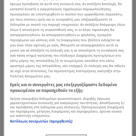
έχουμε πρόσβαση σε αυτά στη συσκευή σας. Αν επιλέξετε Αποδοχή, θα
καταστεί δυνατή η ενεργοποίηση τεχνολογιών παρακολούθησης
προκειμένου να υποστηριχθούν οι σκοποί που εμφανίζονται παρακάτω,
για τους οποίους εμείς και οι συνεργάτες μας επεξεργαζόμαστε τα
δεδομένα με σκοπό την παροχή υπηρεσιών. Αν επιλέξετε Απόρριψη όλων
όλων ή αποσύρετε τη συγκατάθεσή σας, οι εν λόγω τεχνολογίες θα
απενεργοποιηθούν. Αν απενεργοποιηθούν οι ιχνηλάτες, ορισμένο
περιεχόμενο και κάποιες από τις διαφημίσεις που βλέπετε ενδέχεται να
μην είναι τόσο σχετικές με εσάς. Μπορείτε να επανεμφανίσετε αυτό το
μενού για να αλλάξετε τις επιλογές σας ή να αποσύρετε τη συναίνεσή σας
ανά πάσα στιγμή πατώντας τον σύνδεσμο Διαχείριση προτιμήσεων στο
κάτω μέρος της ιστοσελίδας [ή το αιωρούμενο εικονίδιο στο κάτω
αριστερό μέρος της ιστοσελίδας, εάν υπάρχει]. Οι επιλογές σας θα τεθούν
σε ισχύ στον Ιστότοπος. Για περισσότερες λεπτομέρειες ανατρέξτε στην
Πολιτική Απορρήτου μας.
Εμείς και οι συνεργάτες μας επεξεργαζόμαστε δεδομένα
προκειμένου να παρασχεθούν τα εξής:
Χρήση επακριβών δεδομένων γεωεντοπισμού. Ακριβής σάρωση
χαρακτηριστικών συσκευής για αναγνώριση ταυτότητας. Αποθήκευση ή/
και πρόσβαση στα δεδομένα μιας συσκευής. Εξατομικευμένη διαφήμιση
και περιεχόμενο, μέτρηση διαφήμισης και περιεχομένου, έρευνα κοινού
και ανάπτυξη υπηρεσιών.
Κατάλογος συνεργατών (προμηθευτές)