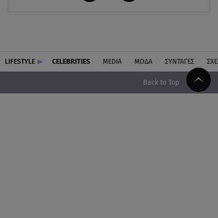
LIFESTYLE
CELEBRITIES
MEDIA
ΜΟΔΑ
ΣΥΝΤΑΓΕΣ
ΣΧΕ
Back to Top