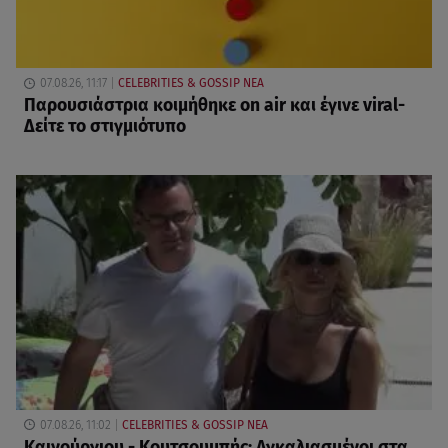
07.08.26, 11:17
CELEBRITIES & GOSSIP ΝΕΑ
Παρουσιάστρια κοιμήθηκε on air και έγινε viral-
Δείτε το στιγμιότυπο
07.08.26, 11:02
CELEBRITIES & GOSSIP ΝΕΑ
Καινούργιου - Κουτσουμπής: Αγκαλιασμένοι στα