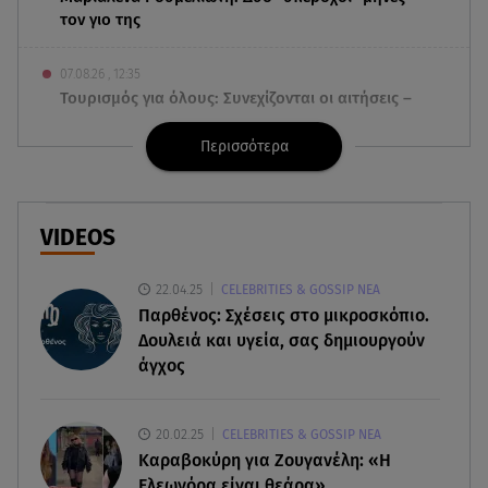
τον γιο της
07.08.26 , 12:35
Τουρισμός για όλους: Συνεχίζονται οι αιτήσεις –
Ποιοι κάνουν σήμερα
Περισσότερα
07.08.26 , 12:07
Marfin: Προθεσμία για να απολογηθεί πήρε η
46χρονη
VIDEOS
07.08.26 , 12:00
22.04.25
CELEBRITIES & GOSSIP ΝΕΑ
4 (πολύ σημαντικά) πράγματα που
Παρθένος: Σχέσεις στο μικροσκόπιο.
αποκαλύπτουν οι διακοπές για τη σχέση σου
Δουλειά και υγεία, σας δημιουργούν
άγχος
07.08.26 , 11:45
Λένα Σαμαρά: Ράγισαν καρδιές στο ετήσιο
μνημόσυνο
20.02.25
CELEBRITIES & GOSSIP ΝΕΑ
Καραβοκύρη για Ζουγανέλη: «Η
07.08.26 , 11:18
Ελεωνόρα είναι θεάρα»