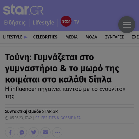
Ειδήσεις
Lifestyle
LIFESTYLE
CELEBRITIES
MEDIA
ΜΟΔΑ
ΣΥΝΤΑΓΕΣ
ΣΧΕ
Τούνη: Γυμνάζεται στο
γυμναστήριο & το μωρό της
κοιμάται στο καλάθι δίπλα
Η influencer πηγαίνει παντού με το «νουνίτο»
της
Συντακτική Ομάδα
STAR.GR
05.05.23, 17:42
CELEBRITIES & GOSSIP ΝΕΑ