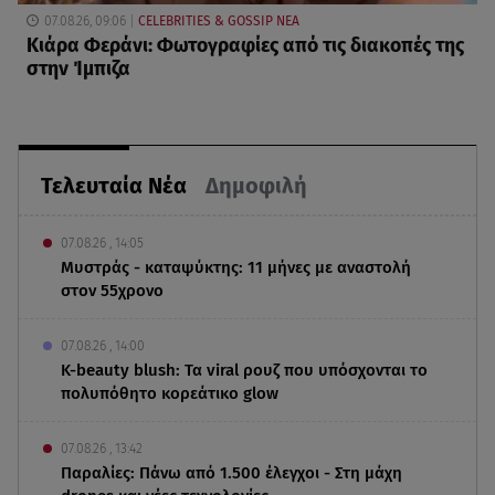
07.08.26, 09:06
CELEBRITIES & GOSSIP ΝΕΑ
Κιάρα Φεράνι: Φωτογραφίες από τις διακοπές της
στην Ίμπιζα
Τελευταία Νέα
Δημοφιλή
07.08.26 , 14:05
Μυστράς - καταψύκτης: 11 μήνες με αναστολή
στον 55χρονο
07.08.26 , 14:00
K-beauty blush: Τα viral ρουζ που υπόσχονται το
πολυπόθητο κορεάτικο glow
07.08.26 , 13:42
Παραλίες: Πάνω από 1.500 έλεγχοι - Στη μάχη