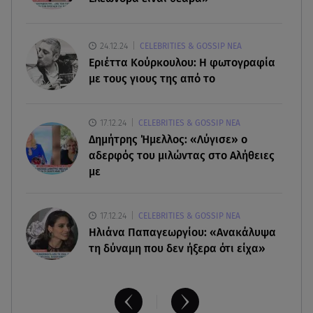
Leapmotor T03: Τώρα με 16.190 ευρώ
07.08.26 , 11:17
24.12.24
CELEBRITIES & GOSSIP ΝΕΑ
Παρουσιάστρια κοιμήθηκε on air και έγινε viral-
Εριέττα Κούρκουλου: Η φωτογραφία
Δείτε το στιγμιότυπο
με τους γιους της από το
07.08.26 , 11:13
17.12.24
CELEBRITIES & GOSSIP ΝΕΑ
Stars System: Γιορτάζει 20 χρόνια και γίνεται
Δημήτρης Ήμελλος: «Λύγισε» ο
καθημερινό στο Star
αδερφός του μιλώντας στο Αλήθειες
με
17.12.24
CELEBRITIES & GOSSIP ΝΕΑ
Ηλιάνα Παπαγεωργίου: «Ανακάλυψα
τη δύναμη που δεν ήξερα ότι είχα»