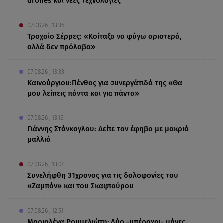
drones και νέες τεχνολογίες
07.08.26 , 13:36
Τροχαίο Σέρρες: «Κοίταξα να φύγω αριστερά,
αλλά δεν πρόλαβα»
07.08.26 , 13:33
Καινούργιου:Πένθος για συνεργάτιδά της «Θα
μου λείπεις πάντα και για πάντα»
07.08.26 , 13:16
Γιάννης Στάνκογλου: Δείτε τον έφηβο με μακριά
μαλλιά
07.08.26 , 13:04
Συνελήφθη 31χρονος για τις δολοφονίες του
«Ζαμπόν» και του Σκαφτούρου
07.08.26 , 12:51
Μαριαλένα Ρουμελιώτη: Δύο -υπέροχοι- μήνες