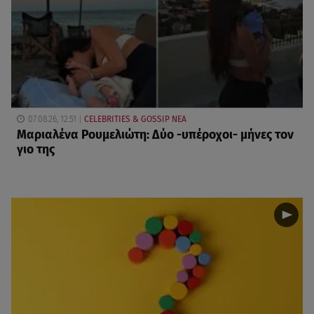
07.08.26, 12:51
CELEBRITIES & GOSSIP ΝΕΑ
Μαριαλένα Ρουμελιώτη: Δύο -υπέροχοι- μήνες τον
γιο της