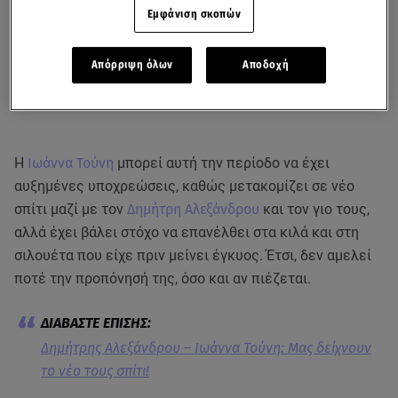
Εμφάνιση σκοπών
Απόρριψη όλων
Αποδοχή
Η
Ιωάννα Τούνη
μπορεί αυτή την περίοδο να έχει
αυξημένες υποχρεώσεις, καθώς μετακομίζει σε νέο
σπίτι μαζί με τον
Δημήτρη Αλεξάνδρου
και τον γιο τους,
αλλά έχει βάλει στόχο να επανέλθει στα κιλά και στη
σιλουέτα που είχε πριν μείνει έγκυος. Έτσι, δεν αμελεί
ποτέ την προπόνησή της, όσο και αν πιέζεται.
Δημήτρης Αλεξάνδρου – Ιωάννα Τούνη: Μας δείχνουν
το νέο τους σπίτι!