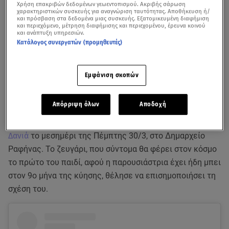
Χρήση επακριβών δεδομένων γεωεντοπισμού. Ακριβής σάρωση
χαρακτηριστικών συσκευής για αναγνώριση ταυτότητας. Αποθήκευση ή/
και πρόσβαση στα δεδομένα μιας συσκευής. Εξατομικευμένη διαφήμιση
και περιεχόμενο, μέτρηση διαφήμισης και περιεχομένου, έρευνα κοινού
και ανάπτυξη υπηρεσιών.
Κατάλογος συνεργατών (προμηθευτές)
Εμφάνιση σκοπών
«Θέλω το μωρό να μοιάσει στον σύντροφό μου. Είναι κούκλος» - Δείτε το
βίντεο από το Breakfast@Star
Απόρριψη όλων
Αποδοχή
Η
Ιωάννα Μαλέσκου
παντρεύτηκε με τον
Κωνσταντίνο
Δανιά
το μεσημέρι της Πέμπτης 30/3, στο Δημαρχείο
Ραφήνας. Το ζευγάρι, που σύντομα θα φέρει στον κόσμο
το πρώτο του παιδί, αφού η παρουσιάστρια έχει ήδη μπει
στον 9ο μήνα της κύησης, θέλησε να επισημοποιήσει τη
σχέση του.