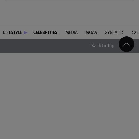
LIFESTYLE
CELEBRITIES
MEDIA
ΜΟΔΑ
ΣΥΝΤΑΓΕΣ
ΣΧΕ
Back to Top