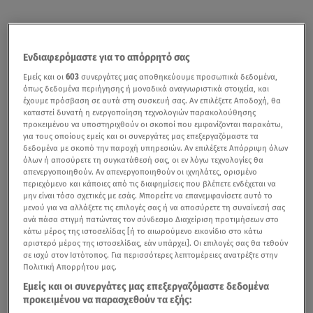
Ενδιαφερόμαστε για το απόρρητό σας
Εμείς και οι
603
συνεργάτες μας αποθηκεύουμε προσωπικά δεδομένα,
όπως δεδομένα περιήγησης ή μοναδικά αναγνωριστικά στοιχεία, και
έχουμε πρόσβαση σε αυτά στη συσκευή σας. Αν επιλέξετε Αποδοχή, θα
καταστεί δυνατή η ενεργοποίηση τεχνολογιών παρακολούθησης
προκειμένου να υποστηριχθούν οι σκοποί που εμφανίζονται παρακάτω,
για τους οποίους εμείς και οι συνεργάτες μας επεξεργαζόμαστε τα
δεδομένα με σκοπό την παροχή υπηρεσιών. Αν επιλέξετε Απόρριψη όλων
όλων ή αποσύρετε τη συγκατάθεσή σας, οι εν λόγω τεχνολογίες θα
απενεργοποιηθούν. Αν απενεργοποιηθούν οι ιχνηλάτες, ορισμένο
περιεχόμενο και κάποιες από τις διαφημίσεις που βλέπετε ενδέχεται να
μην είναι τόσο σχετικές με εσάς. Μπορείτε να επανεμφανίσετε αυτό το
μενού για να αλλάξετε τις επιλογές σας ή να αποσύρετε τη συναίνεσή σας
ανά πάσα στιγμή πατώντας τον σύνδεσμο Διαχείριση προτιμήσεων στο
κάτω μέρος της ιστοσελίδας [ή το αιωρούμενο εικονίδιο στο κάτω
αριστερό μέρος της ιστοσελίδας, εάν υπάρχει]. Οι επιλογές σας θα τεθούν
σε ισχύ στον Ιστότοπος. Για περισσότερες λεπτομέρειες ανατρέξτε στην
Πολιτική Απορρήτου μας.
Εμείς και οι συνεργάτες μας επεξεργαζόμαστε δεδομένα
προκειμένου να παρασχεθούν τα εξής: