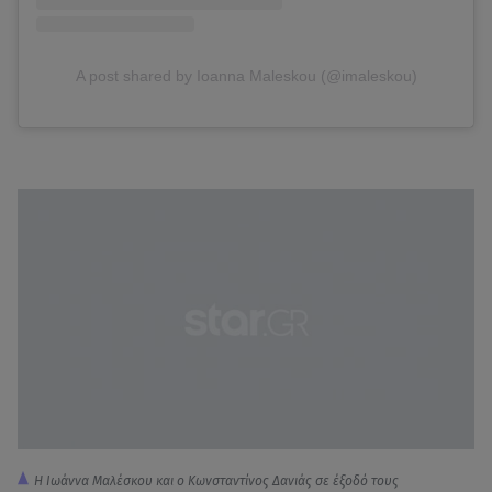
A post shared by Ioanna Maleskou (@imaleskou)
Η Ιωάννα Μαλέσκου και ο Κωνσταντίνος Δανιάς σε έξοδό τους