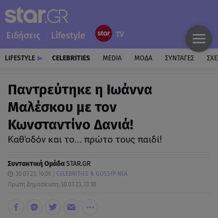
Ειδήσεις
Lifestyle
LIFESTYLE
CELEBRITIES
MEDIA
ΜΟΔΑ
ΣΥΝΤΑΓΕΣ
ΣΧΕ
Παντρεύτηκε η Ιωάννα
Μαλέσκου με τον
Κωνσταντίνο Δανιά!
Καθ'οδόν και το... πρώτο τους παιδί!
Συντακτική Ομάδα
STAR.GR
30.03.23, 16:06
CELEBRITIES & GOSSIP ΝΕΑ
Πρώτη Δημοσίευση: 30.03.23, 13:38