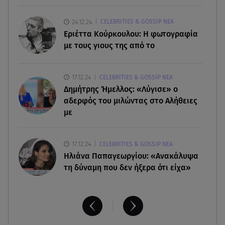
06.08.26 , 12:02
24.12.24
CELEBRITIES & GOSSIP ΝΕΑ
Η Βελμάρ δίνει το Fiat 500 Hybrid από 18.990
Εριέττα Κούρκουλου: Η φωτογραφία
ευρώ
με τους γιους της από το
06.08.26 , 12:00
17.12.24
CELEBRITIES & GOSSIP ΝΕΑ
Welcome August: 3 μοδάτα looks για τον
Δημήτρης Ήμελλος: «Λύγισε» ο
τελευταίο μήνα του καλοκαιριού
αδερφός του μιλώντας στο Αλήθειες
με
17.12.24
CELEBRITIES & GOSSIP ΝΕΑ
Ηλιάνα Παπαγεωργίου: «Ανακάλυψα
τη δύναμη που δεν ήξερα ότι είχα»