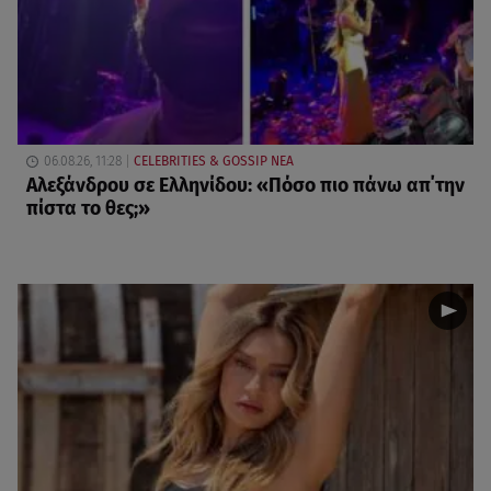
06.08.26, 11:28
CELEBRITIES & GOSSIP ΝΕΑ
Αλεξάνδρου σε Ελληνίδου: «Πόσο πιο πάνω απ΄την
πίστα το θες;»