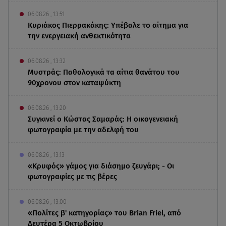
06.08.26 , 13:51
Κυριάκος Πιερρακάκης: Υπέβαλε το αίτημα για
την ενεργειακή ανθεκτικότητα
06.08.26 , 13:32
Μυστράς: Παθολογικά τα αίτια θανάτου του
90χρονου στον καταψύκτη
06.08.26 , 13:20
Συγκινεί ο Κώστας Σαμαράς: Η οικογενειακή
φωτογραφία με την αδελφή του
06.08.26 , 13:13
«Κρυφός» γάμος για διάσημο ζευγάρι; - Οι
φωτογραφίες με τις βέρες
06.08.26 , 13:00
«Πολίτες β' κατηγορίας» του Brian Friel, από
Δευτέρα 5 Οκτωβρίου