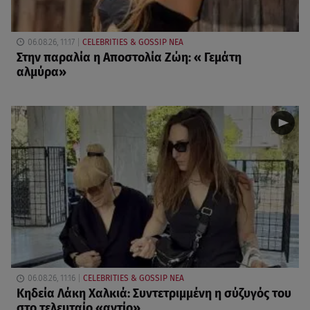
06.08.26, 11:17
CELEBRITIES & GOSSIP ΝΕΑ
Στην παραλία η Αποστολία Ζώη: « Γεμάτη
αλμύρα»
06.08.26, 11:16
CELEBRITIES & GOSSIP ΝΕΑ
Κηδεία Λάκη Χαλκιά: Συντετριμμένη η σύζυγός του
στο τελευταίο «αντίο»