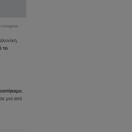
Καιρός: Επιστρέφουν οι ισχυροί
άνεμοι - Υψηλός ο κίνδυνος
πυρκαγιάς
α Instagram
06.08.26 , 18:30
Ελενα Τσαβαλιά: Η throwback
αλονίκη.
φωτογραφία της με μπικίνι!
ό το
.
06.08.26 , 18:12
Τουρισμός για Όλους 2026-
2027: Ποια ΑΦΜ κάνουν σήμερα
αίτηση
06.08.26 , 17:53
ριστήκαμε.
Mercedes-Benz GLB: Τώρα με
 σε μια από
όφελος 2.000 ευρώ
06.08.26 , 17:53
Αμαλία Κωστοπούλου: Συνεχίζει
τις διακοπές της στο