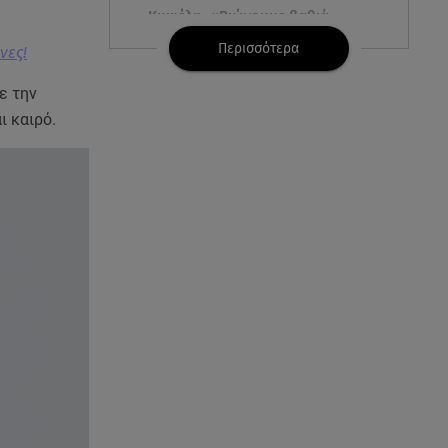
Κυψέλη: «Βιώνουμε βαθιά
οδύνη» - Τι λέει η οικογένεια της
Περισσότερα
νες!
Λίζα
ε την
06.08.26 , 19:10
αι καιρό.
Μπαντέρας: «Η καρδιακή
προσβολή ήταν το καλύτερο
πράγμα που μου συνέβη»
06.08.26 , 18:49
Συντάξεις χηρείας: Τέλος στο
«ψαλίδι» μετά την τριετία
06.08.26 , 18:38
Maxus T60 Max: Στον αγώνα
κατά της φωτιάς στο Πόρτο
Γερμενό
06.08.26 , 18:35