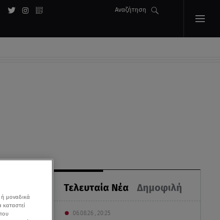
Αναζήτηση
Τελευταία Νέα
Δημοφιλή
 ή μοναδικά
α καταστεί
06.08.26 , 20:25
 που