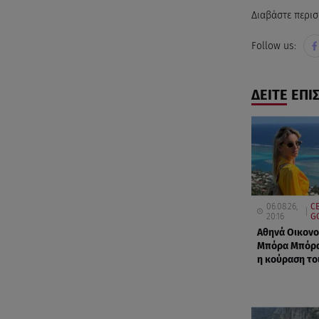
Διαβάστε περισ
Follow us:
ΔΕΙΤΕ ΕΠΙ
06.08.26,
C
20:16
G
Αθηνά Οικονο
Μπόρα Μπόρα
η κούραση το