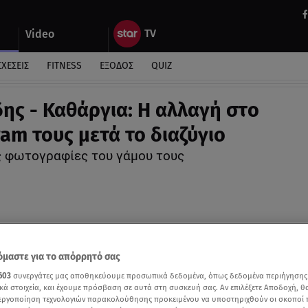
Video
ΣΧΕΣΕΙΣ
FITNESS
ΕΞΟΔΟΣ
QUIZ
ης - Καθάργια: Η αλλαγή στo
ram τους μετά το διαζύγιο
ις φωτογραφίες του γάμου τους
μαστε για το απόρρητό σας
603
συνεργάτες μας αποθηκεύουμε προσωπικά δεδομένα, όπως δεδομένα περιήγησης
κά στοιχεία, και έχουμε πρόσβαση σε αυτά στη συσκευή σας. Αν επιλέξετε Αποδοχή, θ
νεργοποίηση τεχνολογιών παρακολούθησης προκειμένου να υποστηριχθούν οι σκοποί