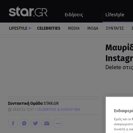
Αθλητικά
Quiz
Ειδήσεις
Lifestyle
Αυτοκίνητο
LIFESTYLE
CELEBRITIES
MEDIA
ΜΟΔΑ
ΣΥΝΤΑΓΕΣ
Μαυρίδ
Instag
Delete στ
Συντακτική Ομάδα
STAR.GR
28.02.23, 12:37
CELEBRITIES & GOSSIP ΝΕΑ
Ενδιαφερό
Εμείς και οι
αναγνωριστι
δυνατή η ε