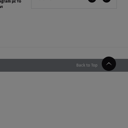
agram με το
νι
Back to Top