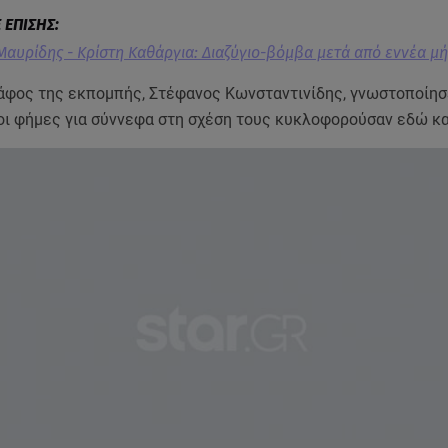
Μαυρίδης - Κρίστη Καθάργια: Διαζύγιο-βόμβα μετά από εννέα μή
άφος της εκπομπής, Στέφανος Κωνσταντινίδης, γνωστοποίησ
 οι φήμες για σύννεφα στη σχέση τους κυκλοφορούσαν εδώ κ