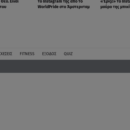
Θεό. Είναι
το Instagram της από το
«Έριξε» το Inst
 του
WorldPride στο Άμστερνταμ
μαύρο της μπικί
ΣΧΕΣΕΙΣ
FITNESS
ΕΞΟΔΟΣ
QUIZ