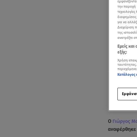
εμφανίζοντα
την παροχή 
τεχνολογίες
διαφημίσεις
για να αλλά
Διαχείριση 
της ιστοσελί
ανατρέξτε σ
Εμείς και
εξής:
Χρήση επακ
ταυτότητας.
περιεχόμενο
Κατάλογος 
Εμφάνισ
Δείτε το σχετι
Ο
Γιώργος Μ
αναφέρθηκε