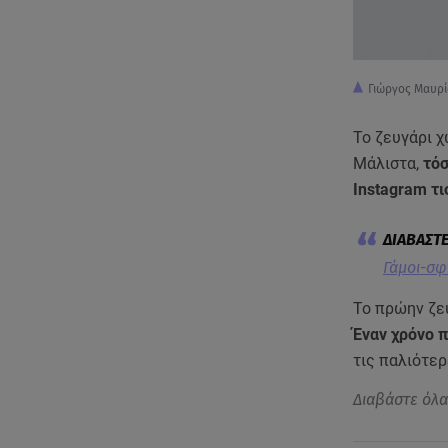
Γιώργος Μαυρί
Το ζευγάρι χ
Μάλιστα,
τόσ
Instagram τι
Γάμοι-σφ
Το πρώην ζε
Έναν χρόνο π
τις παλιότε
Διαβάστε όλ