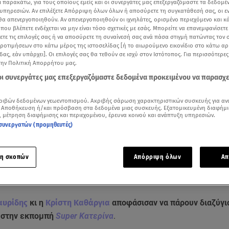
ι παρακάτω, για τους οποίους εμείς και οι συνεργάτες μας επεξεργαζόμαστε τα δεδομέ
υπηρεσιών. Αν επιλέξετε Απόρριψη όλων όλων ή αποσύρετε τη συγκατάθεσή σας, οι ε
 θα απενεργοποιηθούν. Αν απενεργοποιηθούν οι ιχνηλάτες, ορισμένο περιεχόμενο και κά
 που βλέπετε ενδέχεται να μην είναι τόσο σχετικές με εσάς. Μπορείτε να επανεμφανίσετ
ξετε τις επιλογές σας ή να αποσύρετε τη συναίνεσή σας ανά πάσα στιγμή πατώντας τον
προτιμήσεων στο κάτω μέρος της ιστοσελίδας [ή το αιωρούμενο εικονίδιο στο κάτω α
δας, εάν υπάρχει]. Οι επιλογές σας θα τεθούν σε ισχύ στον Ιστότοπος. Για περισσότερε
την Πολιτική Απορρήτου μας.
 οι συνεργάτες μας επεξεργαζόμαστε δεδομένα προκειμένου να παρασχ
ριβών δεδομένων γεωεντοπισμού. Ακριβής σάρωση χαρακτηριστικών συσκευής για αν
 Αποθήκευση ή/και πρόσβαση στα δεδομένα μιας συσκευής. Εξατομικευμένη διαφήμι
, μέτρηση διαφήμισης και περιεχομένου, έρευνα κοινού και ανάπτυξη υπηρεσιών.
συνεργατών (προμηθευτές)
Δείτε περισσότερα άρθρα μας στα αποτελέσματα αναζήτησης
Add star.gr on Google
η σκοπών
Απόρριψη όλων
Απ
κό βίντεο από την εκπομπή του Alpha
αυρίδης
κι η
Κρίστη Καθάργια
αποφάσισαν να πάρουν διαζύγι
 στην εκπομπή
Super Κατερίνα
.