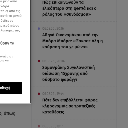
να με σκοπό
Πώς επικοινωνούν τα
ν λόγω
ελικόπτερα στη φωτιά και ο
ποιες από τις
ρόλος του «συνδέσμου»
ε αυτό το μενού
 σύνδεσμο
ριστερό μέρος
06.08.26 , 20:16
ς λεπτομέρειες
Αθηνά Οικονομάκου από την
Μπόρα Μπόρα: «Έσκασε όλη η
εθούν τα
κούραση του χειμώνα»
αγνώριση
ση και
06.08.26 , 20:04
Σαμοθράκη: Συγκλονιστική
διάσωση 15χρονης από
δύσβατο φαράγγι
οδοχή
06.08.26 , 19:44
Πότε δεν επιβάλλεται φόρος
κληρονομιάς σε τραπεζικές
καταθέσεις
ο, όπως
06.08.26 , 19:17