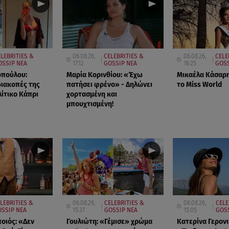
LEBRITIES &
06.08.26,
CELEBRITIES &
06.08.26,
CELE
OSSIP ΝΕΑ
17:12
GOSSIP ΝΕΑ
16:25
GOSS
οπούλου:
Μαρία Κορινθίου: «Έχω
Μικαέλα Κάσαρη
 διακοπές της
πατήσει φρένο» - Δηλώνει
το Miss World
ίτικο Κάπρι
χορτασμένη και
μπουχτισμένη!
LEBRITIES &
06.08.26,
CELEBRITIES &
06.08.26,
CELE
SSIP ΝΕΑ
15:37
GOSSIP ΝΕΑ
15:05
GOSS
οιός: «Δεν
Γουλιώτη: «Γέμισε» χρώμα
Κατερίνα Γερον