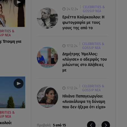
CELEBRITIES &
24.12.24
GOSSIP ΝΕΑ
Εριέττα Κούρκουλου: Η
φωτογραφία με τους
γιους της από το
BRITIES &
IP ΝΕΑ
: Έτοιμη για
CELEBRITIES &
17.12.24
GOSSIP ΝΕΑ
Δημήτρης Ήμελλος:
«Λύγισε» ο αδερφός του
μιλώντας στο Αλήθειες
με
CELEBRITIES &
17.12.24
GOSSIP ΝΕΑ
Ηλιάνα Παπαγεωργίου:
«Ανακάλυψα τη δύναμη
που δεν ήξερα ότι είχα»
BRITIES &
IP ΝΕΑ
ικολού:
Προβολή
5 από 15