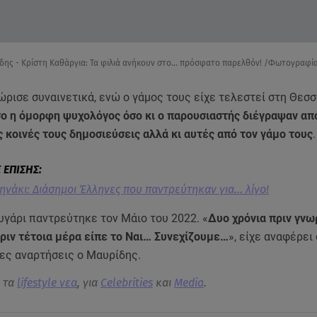
δης - Κρίστη Καθάργια: Τα φιλιά ανήκουν στο... πρόσφατο παρελθόν! /Φωτογραφί
ώρισε συναινετικά, ενώ ο γάμος τους είχε τελεστεί στη Θεσσ
ο η όμορφη ψυχολόγος όσο κι ο παρουσιαστής διέγραψαν απ
ς κοινές τους δημοσιεύσεις αλλά κι αυτές από τον γάμο τους
ηνάκι: Διάσημοι Έλληνες που παντρεύτηκαν για... λίγο!
υγάρι παντρεύτηκε τον Μάιο του 2022. «
Δυο χρόνια πριν γνω
ριν τέτοια μέρα είπε το Ναι… Συνεχίζουμε…
», είχε αναφέρει
ρες αναρτήσεις ο Μαυρίδης.
α τα
lifestyle νεα
, για
Celebrities
και
Media
.