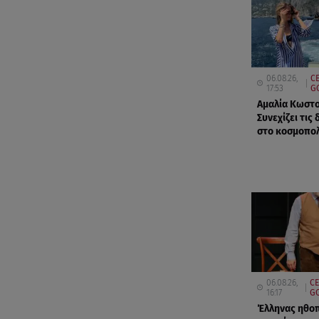
06.08.26,
CE
17:53
G
Αμαλία Κωστ
Συνεχίζει τις
στο κοσμοπολ
06.08.26,
CE
16:17
GO
Έλληνας ηθοπ