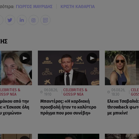
|
σότερα:
ΓΙΩΡΓΟΣ ΜΑΥΡΙΔΗΣ
ΚΡΙΣΤΗ ΚΑΘΑΡΓΙΑ
ΣΗΣ
ELEBRITIES &
06.08.26,
CELEBRITIES &
06.08.26,
CELE
OSSIP ΝΕΑ
19:10
GOSSIP ΝΕΑ
18:30
GOSS
μάκου από την
Μπαντέρας: «Η καρδιακή
Ελενα Τσαβαλιά:
: «Έσκασε όλη
προσβολή ήταν το καλύτερο
throwback φωτ
υ χειμώνα»
πράγμα που μου συνέβη»
με μπικίνι!