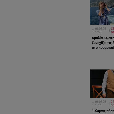
06.08.26,
CE
17:53
G
Αμαλία Κωστ
Συνεχίζει τις
στο κοσμοπολ
06.08.26,
CE
16:17
GO
Έλληνας ηθοπ