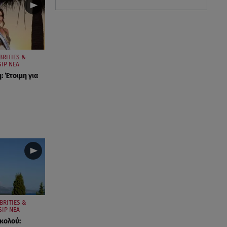
BRITIES &
IP ΝΕΑ
: Έτοιμη για
BRITIES &
IP ΝΕΑ
ικολού: