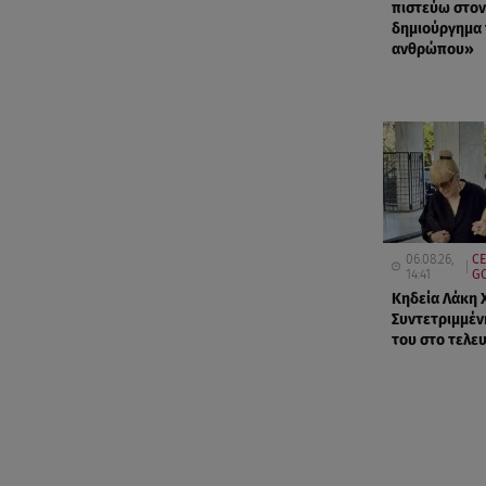
πιστεύω στον 
δημιούργημα
ανθρώπου»
06.08.26,
CE
14:41
G
Κηδεία Λάκη 
Συντετριμμέν
του στο τελε