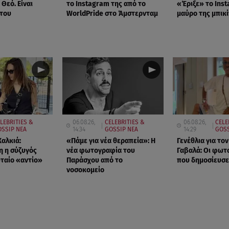
Θεό. Είναι
το Instagram της από το
«Έριξε» το Inst
 του
WorldPride στο Άμστερνταμ
μαύρο της μπικί
LEBRITIES &
06.08.26,
CELEBRITIES &
06.08.26,
CELE
OSSIP ΝΕΑ
14:34
GOSSIP ΝΕΑ
14:29
GOSS
Χαλκιά:
«Πάμε για νέα θεραπεία»: Η
Γενέθλια για το
η η σύζυγός
νέα φωτογραφία του
Γαβαλά: Οι φωτ
υταίο «αντίο»
Παράσχου από το
που δημοσίευσ
νοσοκομείο