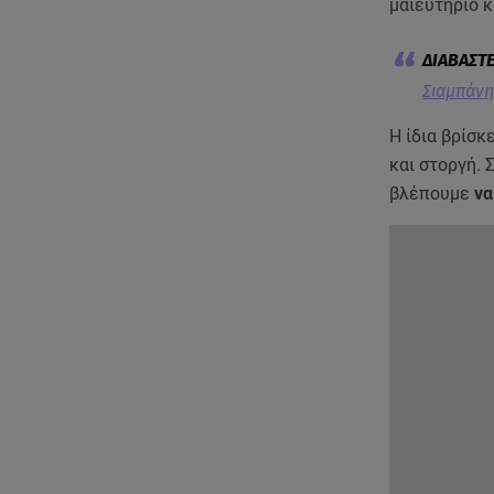
μαιευτήριο 
Σιαμπάνη
Η ίδια βρίσκ
και στοργή. 
βλέπουμε
να