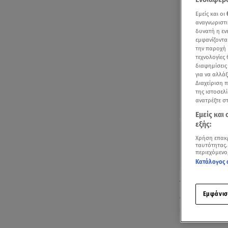
Εμείς και οι
αναγνωριστι
δυνατή η ε
εμφανίζοντα
την παροχή 
τεχνολογίες
διαφημίσεις
για να αλλά
Διαχείριση 
της ιστοσελί
ανατρέξτε σ
Εμείς και
εξής:
Χρήση επακ
ταυτότητας.
περιεχόμενο
Κατάλογος 
Την πιο ευτυ
Εμφάνισ
απο μια βδο
υγιέστατο α