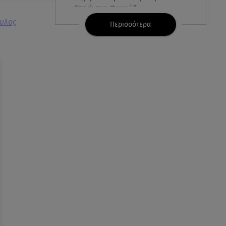
Στενά του Ορμούζ
ουλος
Περισσότερα
06.08.26 , 17:12
Μαρία Κορινθίου: «Έχω πατήσει
φρένο» - Δηλώνει χορτασμένη
και μπουχτισμένη!
06.08.26 , 16:57
Άνω Λιόσια: Πήγε να κλέψει
καλώδια, έπαθε ηλεκτροπληξία
και πέθανε
06.08.26 , 16:50
Οι έξι πιο επικίνδυνες
εβδομάδες του έτους για
δασικές πυρκαγιές
06.08.26 , 16:25
Μικαέλα Κάσαρη: Έτοιμη για το