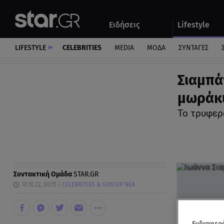
Αθλητικά
Quiz
Ειδήσεις
Lifestyle
Αυτοκίνητο
LIFESTYLE
CELEBRITIES
MEDIA
ΜΟΔΑ
ΣΥΝΤΑΓΕΣ
Σιαμπά
μωράκι
Το τρυφερ
Συντακτική Ομάδα
STAR.GR
10.10.22, 00:15
CELEBRITIES & GOSSIP ΝΕΑ
Ενδιαφερό