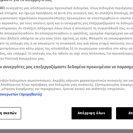
603
συνεργάτες μας αποθηκεύουμε προσωπικά δεδομένα, όπως δεδομένα περιήγησης
κά στοιχεία, και έχουμε πρόσβαση σε αυτά στη συσκευή σας. Αν επιλέξετε Αποδοχή, θ
νεργοποίηση τεχνολογιών παρακολούθησης προκειμένου να υποστηριχθούν οι σκοποί
ι παρακάτω, για τους οποίους εμείς και οι συνεργάτες μας επεξεργαζόμαστε τα δεδομέ
υπηρεσιών. Αν επιλέξετε Απόρριψη όλων όλων ή αποσύρετε τη συγκατάθεσή σας, οι ε
 θα απενεργοποιηθούν. Αν απενεργοποιηθούν οι ιχνηλάτες, ορισμένο περιεχόμενο και κά
 που βλέπετε ενδέχεται να μην είναι τόσο σχετικές με εσάς. Μπορείτε να επανεμφανίσετ
ξετε τις επιλογές σας ή να αποσύρετε τη συναίνεσή σας ανά πάσα στιγμή πατώντας τον
προτιμήσεων στο κάτω μέρος της ιστοσελίδας [ή το αιωρούμενο εικονίδιο στο κάτω α
δας, εάν υπάρχει]. Οι επιλογές σας θα τεθούν σε ισχύ στον Ιστότοπος. Για περισσότερε
την Πολιτική Απορρήτου μας.
 οι συνεργάτες μας επεξεργαζόμαστε δεδομένα προκειμένου να παρασχ
Δείτε περισσότερα άρθρα μας στα αποτελέσματα αναζήτησης
ριβών δεδομένων γεωεντοπισμού. Ακριβής σάρωση χαρακτηριστικών συσκευής για αν
 Αποθήκευση ή/και πρόσβαση στα δεδομένα μιας συσκευής. Εξατομικευμένη διαφήμι
Add star.gr on Google
, μέτρηση διαφήμισης και περιεχομένου, έρευνα κοινού και ανάπτυξη υπηρεσιών.
συνεργατών (προμηθευτές)
χισμένη περίοδο της ζωής της βιώνει η
Ιωάννα Σιαμπάνη
, η 
η σκοπών
Απόρριψη όλων
Απ
μάδα έγινε για πρώτη φορά μητέρα, φέρνοντας στον κόσμο έ
γοράκι, καρπό του έρωτά της με τον
Τζίμη Σταθοκωστόπουλο
.