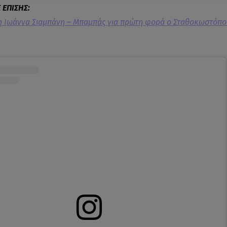
η Ιωάννα Σιαμπάνη – Μπαμπάς για πρώτη φορά ο Σταθοκωστόπ