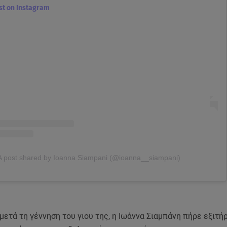
ost on Instagram
A post shared by Ioanna Siampani (@ioanna__siampani)
μετά τη γέννηση του γιου της, η Ιωάννα Σιαμπάνη πήρε εξιτή