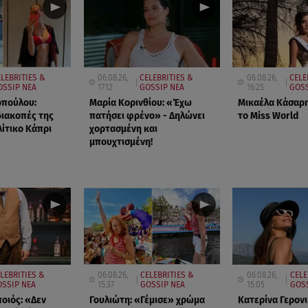
LEBRITIES &
06.08.26,
CELEBRITIES &
06.08.26,
CELE
OSSIP ΝΕΑ
17:12
GOSSIP ΝΕΑ
16:25
GOSS
οπούλου:
Μαρία Κορινθίου: «Έχω
Μικαέλα Κάσαρη
 διακοπές της
πατήσει φρένο» - Δηλώνει
το Miss World
ίτικο Κάπρι
χορτασμένη και
μπουχτισμένη!
LEBRITIES &
06.08.26,
CELEBRITIES &
06.08.26,
CELE
SSIP ΝΕΑ
15:37
GOSSIP ΝΕΑ
15:05
GOSS
οιός: «Δεν
Γουλιώτη: «Γέμισε» χρώμα
Κατερίνα Γερον