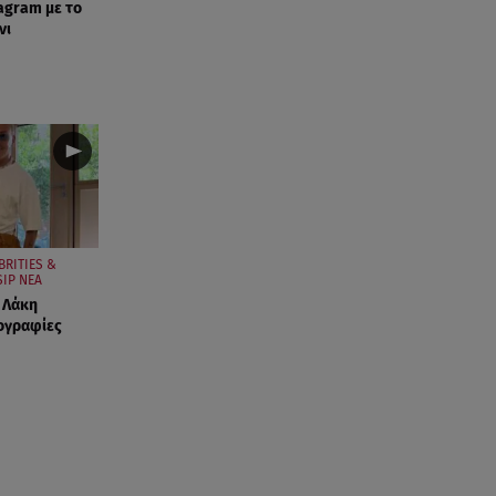
agram με το
νι
BRITIES &
IP ΝΕΑ
ν Λάκη
ογραφίες
ε