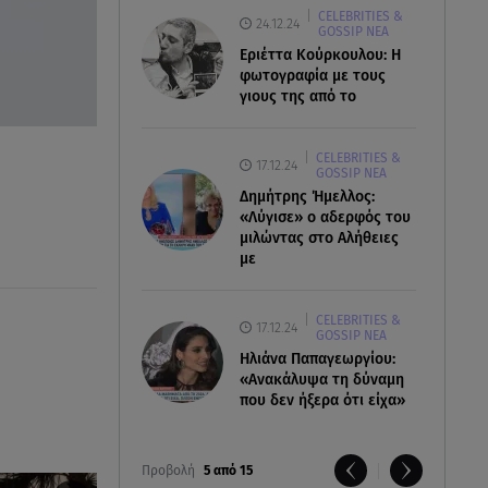
CELEBRITIES &
24.12.24
GOSSIP ΝΕΑ
Εριέττα Κούρκουλου: Η
φωτογραφία με τους
γιους της από το
CELEBRITIES &
17.12.24
GOSSIP ΝΕΑ
Δημήτρης Ήμελλος:
«Λύγισε» ο αδερφός του
μιλώντας στο Αλήθειες
με
CELEBRITIES &
17.12.24
GOSSIP ΝΕΑ
Ηλιάνα Παπαγεωργίου:
«Ανακάλυψα τη δύναμη
που δεν ήξερα ότι είχα»
Προβολή
5 από 15