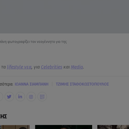
πάνη φωτογραφίζει τον νεογέννητο γιο της
α τα
lifestyle νεα
, για
Celebrities
και
Media
.
|
σότερα:
IΩΑΝΝΑ ΣΙΑΜΠΑΝΗ
ΤΖΙΜΗΣ ΣΤΑΘΟΚΩΣΤΟΠΟΥΛΟΣ
ΣΗΣ