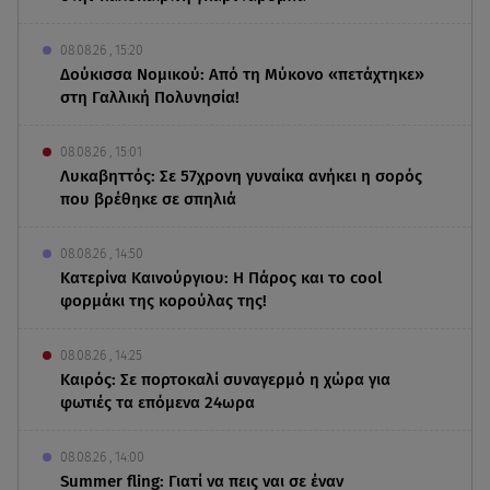
08.08.26 , 15:20
Δούκισσα Νομικού: Από τη Μύκονο «πετάχτηκε»
στη Γαλλική Πολυνησία!
08.08.26 , 15:01
Λυκαβηττός: Σε 57χρονη γυναίκα ανήκει η σορός
που βρέθηκε σε σπηλιά
08.08.26 , 14:50
Κατερίνα Καινούργιου: Η Πάρος και το cool
φορμάκι της κορούλας της!
08.08.26 , 14:25
Καιρός: Σε πορτοκαλί συναγερμό η χώρα για
φωτιές τα επόμενα 24ωρα
08.08.26 , 14:00
Summer fling: Γιατί να πεις ναι σε έναν