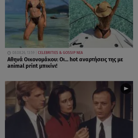
08.08.26, 13:59
CELEBRITIES & GOSSIP ΝΕΑ
Αθηνά Οικονομάκου: Οι... hot αναρτήσεις της με
animal print μπικίνι!