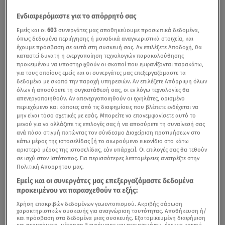
Ενδιαφερόμαστε για το απόρρητό σας
Εμείς και οι
603
συνεργάτες μας αποθηκεύουμε προσωπικά δεδομένα,
όπως δεδομένα περιήγησης ή μοναδικά αναγνωριστικά στοιχεία, και
έχουμε πρόσβαση σε αυτά στη συσκευή σας. Αν επιλέξετε Αποδοχή, θα
καταστεί δυνατή η ενεργοποίηση τεχνολογιών παρακολούθησης
προκειμένου να υποστηριχθούν οι σκοποί που εμφανίζονται παρακάτω,
για τους οποίους εμείς και οι συνεργάτες μας επεξεργαζόμαστε τα
δεδομένα με σκοπό την παροχή υπηρεσιών. Αν επιλέξετε Απόρριψη όλων
όλων ή αποσύρετε τη συγκατάθεσή σας, οι εν λόγω τεχνολογίες θα
απενεργοποιηθούν. Αν απενεργοποιηθούν οι ιχνηλάτες, ορισμένο
περιεχόμενο και κάποιες από τις διαφημίσεις που βλέπετε ενδέχεται να
μην είναι τόσο σχετικές με εσάς. Μπορείτε να επανεμφανίσετε αυτό το
μενού για να αλλάξετε τις επιλογές σας ή να αποσύρετε τη συναίνεσή σας
ανά πάσα στιγμή πατώντας τον σύνδεσμο Διαχείριση προτιμήσεων στο
κάτω μέρος της ιστοσελίδας [ή το αιωρούμενο εικονίδιο στο κάτω
αριστερό μέρος της ιστοσελίδας, εάν υπάρχει]. Οι επιλογές σας θα τεθούν
σε ισχύ στον Ιστότοπος. Για περισσότερες λεπτομέρειες ανατρέξτε στην
Πολιτική Απορρήτου μας.
Εμείς και οι συνεργάτες μας επεξεργαζόμαστε δεδομένα
προκειμένου να παρασχεθούν τα εξής:
Χρήση επακριβών δεδομένων γεωεντοπισμού. Ακριβής σάρωση
χαρακτηριστικών συσκευής για αναγνώριση ταυτότητας. Αποθήκευση ή/
και πρόσβαση στα δεδομένα μιας συσκευής. Εξατομικευμένη διαφήμιση
και περιεχόμενο, μέτρηση διαφήμισης και περιεχομένου, έρευνα κοινού