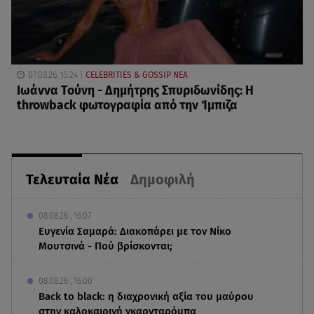
07.08.26, 15:24
CELEBRITIES & GOSSIP ΝΕΑ
Ιωάννα Τούνη - Δημήτρης Σπυριδωνίδης: Η
throwback φωτογραφία από την Ίμπιζα
Τελευταία Νέα
Δημοφιλή
08.08.26 , 16:07
Ευγενία Σαμαρά: Διακοπάρει με τον Νίκο
Μουτσινά - Πού βρίσκονται;
08.08.26 , 16:00
Back to black: η διαχρονική αξία του μαύρου
στην καλοκαιρινή γκαρνταρόμπα