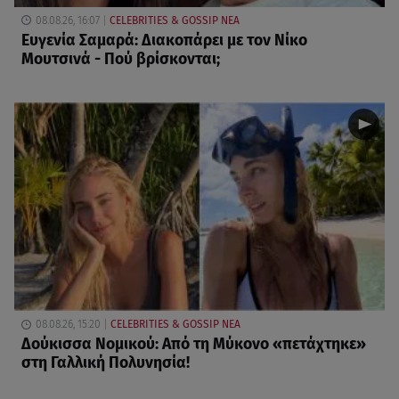
08.08.26, 16:07
CELEBRITIES & GOSSIP ΝΕΑ
Ευγενία Σαμαρά: Διακοπάρει με τον Νίκο
Μουτσινά - Πού βρίσκονται;
08.08.26, 15:20
CELEBRITIES & GOSSIP ΝΕΑ
Δούκισσα Νομικού: Από τη Μύκονο «πετάχτηκε»
στη Γαλλική Πολυνησία!