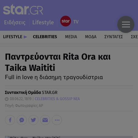
Ειδήσεις
Lifestyle
LIFESTYLE
CELEBRITIES
MEDIA
ΜΟΔΑ
ΣΥΝΤΑΓΕΣ
ΣΧΕ
Παντρεύονται Rita Ora και
Taika Waititi
Full in love η διάσημη τραγουδίστρια
Συντακτική Ομάδα
STAR.GR
08.06.22, 18:19
CELEBRITIES & GOSSIP ΝΕΑ
Πηγή: Φωτογραφίες AP