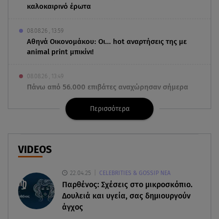
καλοκαιρινό έρωτα
08.08.26 , 13:59
Αθηνά Οικονομάκου: Οι... hot αναρτήσεις της με
animal print μπικίνι!
08.08.26 , 13:49
Πάνω από 56.000 επιβάτες αναχώρησαν σήμερα
από τα λιμάνια της Αττικής
Περισσότερα
08.08.26 , 13:29
Θρίλερ στον Λυκαβηττό: Βρέθηκε σορός σε
σπηλιά - Φωτογραφίες από το σημείο
VIDEOS
08.08.26 , 13:11
22.04.25
CELEBRITIES & GOSSIP ΝΕΑ
ΑΜΜΟΣ - Η πρώτη ανάγνωση (αναλόγιο) στο
Παρθένος: Σχέσεις στο μικροσκόπιο.
θέατρο Άβατον
Δουλειά και υγεία, σας δημιουργούν
άγχος
08.08.26 , 13:07