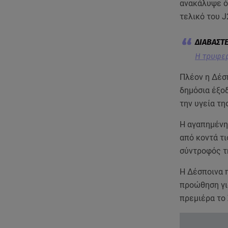
ανακάλυψε ότ
τελικό του J
Η τρυφερ
Πλέον η Δέσπ
δημόσια έξο
την υγεία τη
Η αγαπημένη
από κοντά τ
σύντροφός τ
Η Δέσποινα 
προώθηση γι
πρεμιέρα το 