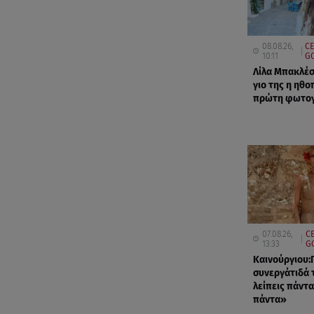
08.08.26,
CE
10:11
G
Λίλα Μπακλέσ
γιο της η ηθο
πρώτη φωτο
07.08.26,
CE
13:33
G
Καινούργιου:
συνεργάτιδά 
λείπεις πάντα
πάντα»