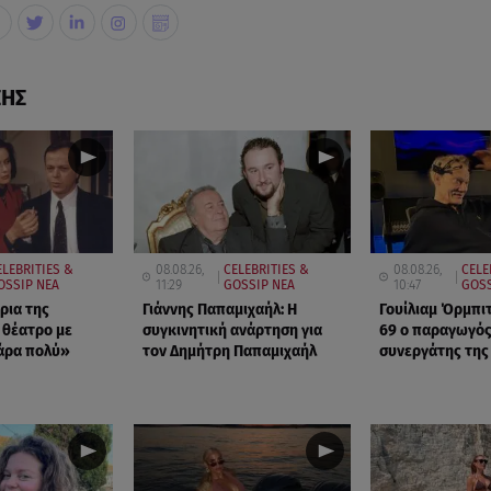
ΣΗΣ
ELEBRITIES &
08.08.26,
CELEBRITIES &
08.08.26,
CELE
OSSIP ΝΕΑ
11:29
GOSSIP ΝΕΑ
10:47
GOSS
ρια της
Γιάννης Παπαμιχαήλ: Η
Γουίλιαμ Όρμπιτ
 θέατρο με
συγκινητική ανάρτηση για
69 ο παραγωγός
άρα πολύ»
τον Δημήτρη Παπαμιχαήλ
συνεργάτης της