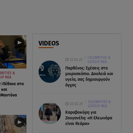
προστατευτείτε;
08.08.26 , 10:11
Λίλα Μπακλέση: Γέννησε τον γιο
της η ηθοποιός - Η πρώτη
φωτογραφία
VIDEOS
08.08.26 , 10:00
CELEBRITIES &
Νηστίσιμη συνταγή για να
22.04.25
GOSSIP ΝΕΑ
φτιάξετε χαλβά με σοκολάτα και
Παρθένος: Σχέσεις στο
πορτοκάλι
BRITIES &
μικροσκόπιο. Δουλειά και
IP ΝΕΑ
υγεία, σας δημιουργούν
: Πέθανε στα
άγχος
 και
 Μαντόνα
CELEBRITIES &
20.02.25
GOSSIP ΝΕΑ
Καραβοκύρη για
Ζουγανέλη: «Η Ελεωνόρα
είναι θεάρα»