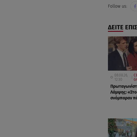
Follow us:
ΔΕΙΤΕ ΕΠΙ
08.08.26,
C
12:30
G
Πρωταγωνίστ
Λάμψης: «Στο
σνόμπαραν π