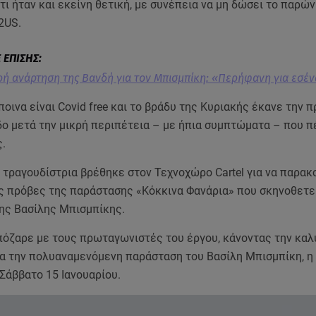
ι ήταν και εκείνη θετική, με συνέπεια να μη δώσει το παρών
2US.
ή ανάρτηση της Βανδή για τον Μπισμπίκη: «Περήφανη για εσέ
οινα είναι Covid free και το βράδυ της Κυριακής έκανε την 
δο μετά την μικρή περιπέτεια – με ήπια συμπτώματα – που π
ς.
 τραγουδίστρια βρέθηκε στον Τεχνοχώρο Cartel για να παρα
ις πρόβες της παράστασης «Κόκκινα Φανάρια» που σκηνοθετε
ης Βασίλης Μπισμπίκης.
πόζαρε με τους πρωταγωνιστές του έργου, κάνοντας την κα
α την πολυαναμενόμενη παράσταση του Βασίλη Μπισμπίκη, η 
Σάββατο 15 Ιανουαρίου.