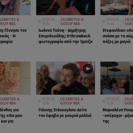
LEBRITIES &
07.08.26,
CELEBRITIES &
07.08.26,
CELE
OSSIP ΝΕΑ
15:24
GOSSIP ΝΕΑ
14:44
GOSS
η: Γέννησε τον
Ιωάννα Τούνη - Δημήτρης
Στεφανίδου: «Κ
ποιός - Η
Σπυριδωνίδης: Η throwback
ανάσα με το σώμ
γραφία
φωτογραφία από την Ίμπιζα
πόζες με μαγιό
LEBRITIES &
07.08.26,
CELEBRITIES &
07.08.26,
CELE
OSSIP ΝΕΑ
13:16
GOSSIP ΝΕΑ
12:51
GOSS
Πένθος για
Γιάννης Στάνκογλου: Δείτε
Μαριαλένα Ρουμ
της «Θα μου
τον έφηβο με μακριά μαλλιά
-υπέροχοι- μήνε
 και για
της