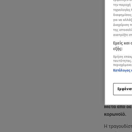
την παροχή 
τεχνολογίες
διαφημίσεις
για να αλλά
Διαχείριση 
της ιστοσελί
ανατρέξτε σ
Εμείς και
εξής:
Χρήση επακ
ταυτότητας.
περιεχόμενο
Κατάλογος 
Εμφάνισ
Μετά από δέ
κορωνοϊό.
Η τραγουδίσ