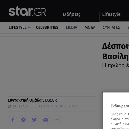
Αθλητικά
Quiz
Ειδήσεις
Lifestyle
Αυτοκίνητο
LIFESTYLE
CELEBRITIES
MEDIA
ΜΟΔΑ
ΣΥΝΤΑΓΕΣ
Δέσποι
Βασίλη
Η πρώτη έ
Συντακτική Ομάδα
STAR.GR
Ενδιαφερό
10.01.22, 11:33
CELEBRITIES & GOSSIP ΝΕΑ
Εμείς και οι
αναγνωριστι
δυνατή η ε
εμφανίζοντα