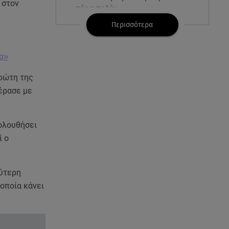
 στον
πάρα πολύ»
Περισσότερα
08.08.26 , 12:15
Κυψέλη: «Ο 26χρονος είχε
γυρίσει την πλάτη του στον
να»
χριστιανισμό»
πρώτη της
έρασε με
08.08.26 , 12:00
Μπορείς να τρως καθημερινά
αβοκάντο, σκέψου την καρδιά
και το βάρος σου
κολουθήσει
ί ο
08.08.26 , 11:29
Γιάννης Παπαμιχαήλ: Η
συγκινητική ανάρτηση για τον
λύτερη
Δημήτρη Παπαμιχαήλ
οποία κάνει
08.08.26 , 11:23
Νέο σκάνδαλο: Η UEFA κατέβαλε