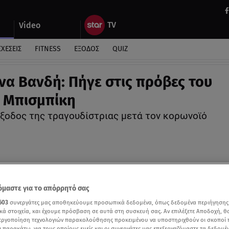
Video
ΣΧΕΣΕΙΣ
FITNESS
ΕΞΟΔΟΣ
QUIZ
να Βανδή: Πήγε στις πρόβες του
 Μπισμπίκη
ξοδος της τραγουδίστριας μετά τον κορωνοϊό
μαστε για το απόρρητό σας
603
συνεργάτες μας αποθηκεύουμε προσωπικά δεδομένα, όπως δεδομένα περιήγησης
κά στοιχεία, και έχουμε πρόσβαση σε αυτά στη συσκευή σας. Αν επιλέξετε Αποδοχή, θ
νεργοποίηση τεχνολογιών παρακολούθησης προκειμένου να υποστηριχθούν οι σκοποί
ι παρακάτω, για τους οποίους εμείς και οι συνεργάτες μας επεξεργαζόμαστε τα δεδομέ