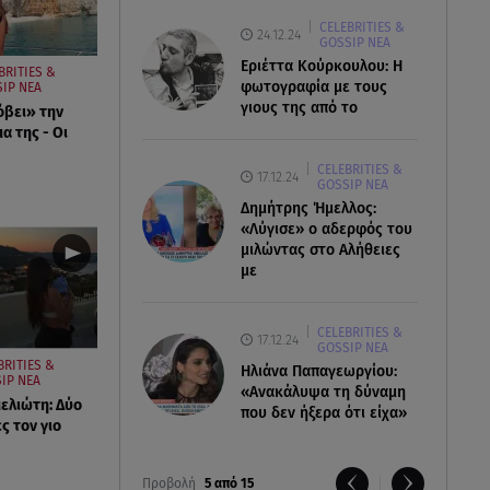
CELEBRITIES &
24.12.24
GOSSIP ΝΕΑ
Εριέττα Κούρκουλου: Η
BRITIES &
φωτογραφία με τους
IP ΝΕΑ
γιους της από το
όβει» την
α της - Οι
CELEBRITIES &
17.12.24
GOSSIP ΝΕΑ
Δημήτρης Ήμελλος:
«Λύγισε» ο αδερφός του
μιλώντας στο Αλήθειες
με
CELEBRITIES &
17.12.24
GOSSIP ΝΕΑ
BRITIES &
Ηλιάνα Παπαγεωργίου:
IP ΝΕΑ
«Ανακάλυψα τη δύναμη
ελιώτη: Δύο
που δεν ήξερα ότι είχα»
ς τον γιο
Προβολή
5 από 15