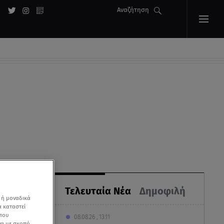
Αναζήτηση
Τελευταία Νέα
Δημοφιλή
 ή μοναδικά
α καταστεί
 που
08.08.26 , 13:11
να με σκοπό