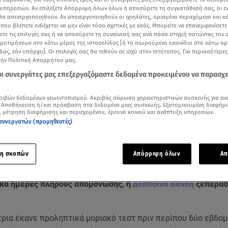
υπηρεσιών. Αν επιλέξετε Απόρριψη όλων όλων ή αποσύρετε τη συγκατάθεσή σας, οι ε
 θα απενεργοποιηθούν. Αν απενεργοποιηθούν οι ιχνηλάτες, ορισμένο περιεχόμενο και κά
 που βλέπετε ενδέχεται να μην είναι τόσο σχετικές με εσάς. Μπορείτε να επανεμφανίσετ
ξετε τις επιλογές σας ή να αποσύρετε τη συναίνεσή σας ανά πάσα στιγμή πατώντας τον
προτιμήσεων στο κάτω μέρος της ιστοσελίδας [ή το αιωρούμενο εικονίδιο στο κάτω α
δας, εάν υπάρχει]. Οι επιλογές σας θα τεθούν σε ισχύ στον Ιστότοπος. Για περισσότερε
την Πολιτική Απορρήτου μας.
 οι συνεργάτες μας επεξεργαζόμαστε δεδομένα προκειμένου να παρασχ
ριβών δεδομένων γεωεντοπισμού. Ακριβής σάρωση χαρακτηριστικών συσκευής για αν
 Αποθήκευση ή/και πρόσβαση στα δεδομένα μιας συσκευής. Εξατομικευμένη διαφήμι
, μέτρηση διαφήμισης και περιεχομένου, έρευνα κοινού και ανάπτυξη υπηρεσιών.
συνεργατών (προμηθευτές)
Δείτε περισσότερα άρθρα μας στα αποτελέσματα αναζήτησης
Add star.gr on Google
η σκοπών
Απόρριψη όλων
Απ
κα ημέρες πλήρους απομόνωσης, η
Δέσποινα Βανδή
ξεπέρασ
τρια έκανε προληπτικά μοριακό τεστ πριν περίπου δύο εβδομ