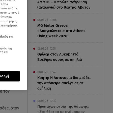
ΑΜΜΟΣ - Η πρώτη ανάγνωση
ν λόγω
(αναλόγιο) στο θέατρο Άβατον
ποιες από τις
ε αυτό το μενού
 σύνδεσμο
08.08.26 , 13:06
ριστερό μέρος
MG Motor Greece:
ς λεπτομέρειες
«Απογειώνεται» στο Athens
Flying Week 2026
εθούν τα
αγνώριση
08.08.26 , 12:51
ση και
Θρίλερ στον Λυκαβηττό:
Βρέθηκε σορός σε σπηλιά
08.08.26 , 12:42
οδοχή
Κρήτη: Η Αστυνομία διαψεύδει
την απόπειρα ασέλγειας σε
ανήλικη
ε τον
08.08.26 , 12:30
Πρωταγωνίστρια της Λάμψης:
άδες, όταν
«Στο θέατρο με σνόμπαραν