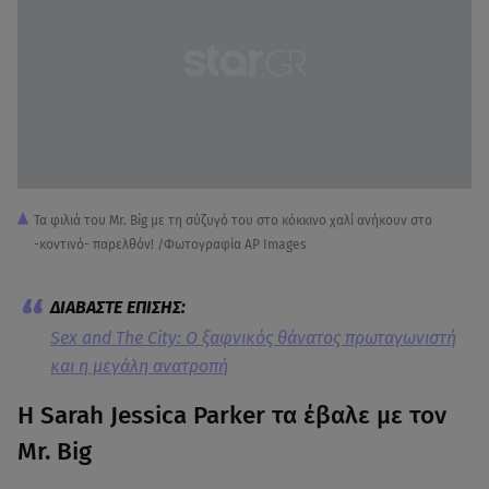
Τα φιλιά του Mr. Big με τη σύζυγό του στο κόκκινο χαλί ανήκουν στο
-κοντινό- παρελθόν! /Φωτογραφία AP Images
Sex and The City: Ο ξαφνικός θάνατος πρωταγωνιστή
και η μεγάλη ανατροπή
Η Sarah Jessica Parker τα έβαλε με τον
Mr. Big