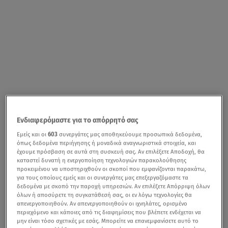
Ενδιαφερόμαστε για το απόρρητό σας
Εμείς και οι
603
συνεργάτες μας αποθηκεύουμε προσωπικά δεδομένα,
όπως δεδομένα περιήγησης ή μοναδικά αναγνωριστικά στοιχεία, και
έχουμε πρόσβαση σε αυτά στη συσκευή σας. Αν επιλέξετε Αποδοχή, θα
καταστεί δυνατή η ενεργοποίηση τεχνολογιών παρακολούθησης
προκειμένου να υποστηριχθούν οι σκοποί που εμφανίζονται παρακάτω,
για τους οποίους εμείς και οι συνεργάτες μας επεξεργαζόμαστε τα
δεδομένα με σκοπό την παροχή υπηρεσιών. Αν επιλέξετε Απόρριψη όλων
όλων ή αποσύρετε τη συγκατάθεσή σας, οι εν λόγω τεχνολογίες θα
απενεργοποιηθούν. Αν απενεργοποιηθούν οι ιχνηλάτες, ορισμένο
περιεχόμενο και κάποιες από τις διαφημίσεις που βλέπετε ενδέχεται να
μην είναι τόσο σχετικές με εσάς. Μπορείτε να επανεμφανίσετε αυτό το