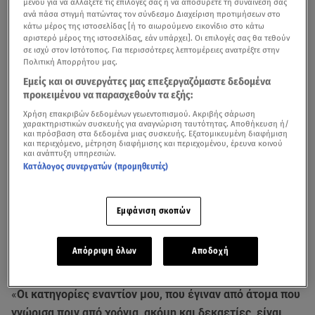
μενού για να αλλάξετε τις επιλογές σας ή να αποσύρετε τη συναίνεσή σας
ανά πάσα στιγμή πατώντας τον σύνδεσμο Διαχείριση προτιμήσεων στο
κάτω μέρος της ιστοσελίδας [ή το αιωρούμενο εικονίδιο στο κάτω
αριστερό μέρος της ιστοσελίδας, εάν υπάρχει]. Οι επιλογές σας θα τεθούν
σε ισχύ στον Ιστότοπος. Για περισσότερες λεπτομέρειες ανατρέξτε στην
Πολιτική Απορρήτου μας.
Εμείς και οι συνεργάτες μας επεξεργαζόμαστε δεδομένα
προκειμένου να παρασχεθούν τα εξής:
Δείτε διάφορες φωτογραφίες του Chris Noth
Χρήση επακριβών δεδομένων γεωεντοπισμού. Ακριβής σάρωση
χαρακτηριστικών συσκευής για αναγνώριση ταυτότητας. Αποθήκευση ή/
και πρόσβαση στα δεδομένα μιας συσκευής. Εξατομικευμένη διαφήμιση
Μετά από τις καταγγελίες τριών διαφορετικών
και περιεχόμενο, μέτρηση διαφήμισης και περιεχομένου, έρευνα κοινού
και ανάπτυξη υπηρεσιών.
γυναικών για σεξουαλική κακοποίηση στο παρελθόν, ο
Κατάλογος συνεργατών (προμηθευτές)
Mr. Big
του
Sex and the City
, κατά κόσμον
Chris Noth
,
βλέπει τη ζωή του να καταστρέφεται σε όλα τα πεδία
.
Εμφάνιση σκοπών
Ο Mr. Big του Sex and The City κατηγορείται για
Απόρριψη όλων
Αποδοχή
σεξουαλική κακοποίηση!
«
Οι κατηγορίες εναντίον μου, που έγιναν από άτομα που
γνώρισα πριν από χρόνια, ακόμη και δεκαετίες, είναι