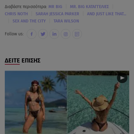
|
|
Διαβάστε περισσότερα:
MR BIG
MR. BIG ΚΑΤΑΓΓΕΛΙΕΣ
|
|
CHRIS NOTH
SARAH JESSICA PARKER
AND JUST LIKE THAT...
|
|
SEX AND THE CITY
TARA WILSON
Follow us:
ΔΕΙΤΕ ΕΠΙΣΗΣ