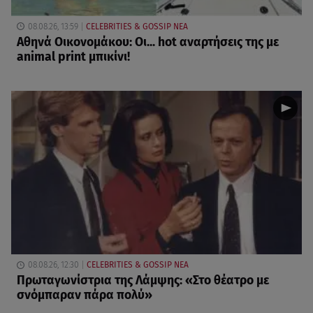
08.08.26, 13:59
CELEBRITIES & GOSSIP ΝΕΑ
Αθηνά Οικονομάκου: Οι... hot αναρτήσεις της με
animal print μπικίνι!
08.08.26, 12:30
CELEBRITIES & GOSSIP ΝΕΑ
Πρωταγωνίστρια της Λάμψης: «Στο θέατρο με
σνόμπαραν πάρα πολύ»