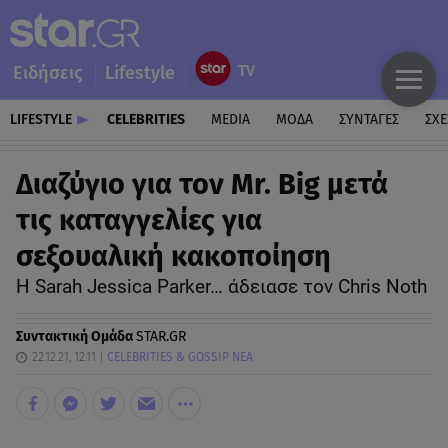
Ειδήσεις
Lifestyle
LIFESTYLE
CELEBRITIES
MEDIA
ΜΟΔΑ
ΣΥΝΤΑΓΕΣ
ΣΧΕ
Διαζύγιο για τον Mr. Big μετά
τις καταγγελίες για
σεξουαλική κακοποίηση
Η Sarah Jessica Parker… άδειασε τον Chris Noth
Συντακτική Ομάδα
STAR.GR
22.12.21, 12:11
CELEBRITIES & GOSSIP ΝΕΑ