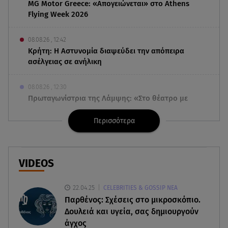
MG Motor Greece: «Απογειώνεται» στο Athens
Flying Week 2026
08.08.26 , 12:42
Κρήτη: Η Αστυνομία διαψεύδει την απόπειρα
ασέλγειας σε ανήλικη
08.08.26 , 12:30
Πρωταγωνίστρια της Λάμψης: «Στο θέατρο με
σνόμπαραν πάρα πολύ»
Περισσότερα
08.08.26 , 12:15
Κυψέλη: «Ο 26χρονος είχε γυρίσει την πλάτη του
στον χριστιανισμό»
VIDEOS
08.08.26 , 12:00
22.04.25
CELEBRITIES & GOSSIP ΝΕΑ
Μπορείς να τρως καθημερινά αβοκάντο, σκέψου
Παρθένος: Σχέσεις στο μικροσκόπιο.
την καρδιά και το βάρος σου
Δουλειά και υγεία, σας δημιουργούν
άγχος