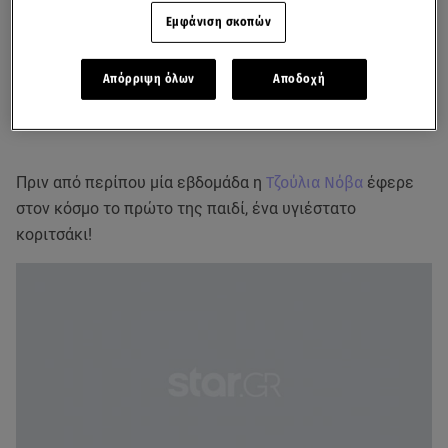
Εμφάνιση σκοπών
Απόρριψη όλων
Αποδοχή
Πριν από περίπου μία εβδομάδα η
Τζούλια Νόβα
έφερε
στον κόσμο το πρώτο της παιδί, ένα υγιέστατο
κοριτσάκι!