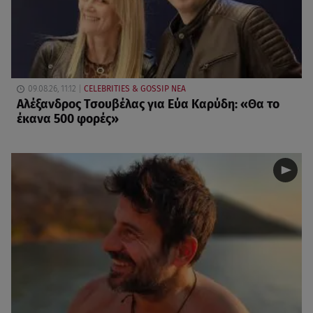
09.08.26, 11:12
CELEBRITIES & GOSSIP ΝΕΑ
Αλέξανδρος Τσουβέλας για Εύα Καρύδη: «Θα το
έκανα 500 φορές»