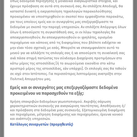
όπως δεδομένα περιήγησης ή μοναδικά αναγνωριστικά στοιχεία, και
έχουμε πρόσβαση σε αυτά στη συσκευή σας. Αν επιλέξετε Αποδοχή, θα
καταστεί δυνατή η ενεργοποίηση τεχνολογιών παρακολούθησης
προκειμένου να υποστηριχθούν οι σκοποί που εμφανίζονται παρακάτω,
για τους οποίους εμείς και οι συνεργάτες μας επεξεργαζόμαστε τα
δεδομένα με σκοπό την παροχή υπηρεσιών. Αν επιλέξετε Απόρριψη όλων
όλων ή αποσύρετε τη συγκατάθεσή σας, οι εν λόγω τεχνολογίες θα
απενεργοποιηθούν. Αν απενεργοποιηθούν οι ιχνηλάτες, ορισμένο
περιεχόμενο και κάποιες από τις διαφημίσεις που βλέπετε ενδέχεται να
μην είναι τόσο σχετικές με εσάς. Μπορείτε να επανεμφανίσετε αυτό το
μενού για να αλλάξετε τις επιλογές σας ή να αποσύρετε τη συναίνεσή σας
ανά πάσα στιγμή πατώντας τον σύνδεσμο Διαχείριση προτιμήσεων στο
κάτω μέρος της ιστοσελίδας [ή το αιωρούμενο εικονίδιο στο κάτω
αριστερό μέρος της ιστοσελίδας, εάν υπάρχει]. Οι επιλογές σας θα τεθούν
σε ισχύ στον Ιστότοπος. Για περισσότερες λεπτομέρειες ανατρέξτε στην
Πολιτική Απορρήτου μας.
Εμείς και οι συνεργάτες μας επεξεργαζόμαστε δεδομένα
προκειμένου να παρασχεθούν τα εξής:
Χρήση επακριβών δεδομένων γεωεντοπισμού. Ακριβής σάρωση
χαρακτηριστικών συσκευής για αναγνώριση ταυτότητας. Αποθήκευση ή/
και πρόσβαση στα δεδομένα μιας συσκευής. Εξατομικευμένη διαφήμιση
και περιεχόμενο, μέτρηση διαφήμισης και περιεχομένου, έρευνα κοινού
και ανάπτυξη υπηρεσιών.
Κατάλογος συνεργατών (προμηθευτές)