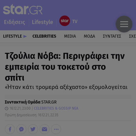
Ειδήσεις
Lifestyle
LIFESTYLE
CELEBRITIES
MEDIA
ΜΟΔΑ
ΣΥΝΤΑΓΕΣ
ΣΧΕ
Τζούλια Νόβα: Περιγράφει την
εμπειρία του τοκετού στο
σπίτι
«Ήταν κάτι τρομερά αξέχαστο» εξομολογείται
Συντακτική Ομάδα
STAR.GR
16.12.21, 23:00
CELEBRITIES & GOSSIP ΝΕΑ
Πρώτη Δημοσίευση: 16.12.21, 22:35