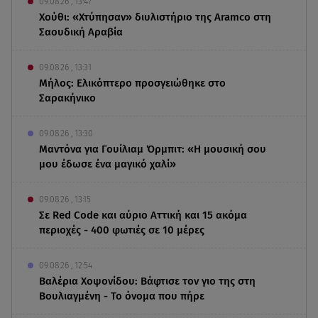
09.08.26 , 13:47
Χούθι: «Χτύπησαν» διυλιστήριο της Aramco στη
Σαουδική Αραβία
09.08.26 , 13:31
Μήλος: Ελικόπτερο προσγειώθηκε στο
Σαρακήνικο
09.08.26 , 13:30
Μαντόνα για Γουίλιαμ Όρμπιτ: «Η μουσική σου
μου έδωσε ένα μαγικό χαλί»
09.08.26 , 13:15
Σε Red Code και αύριο Αττική και 15 ακόμα
περιοχές - 400 φωτιές σε 10 μέρες
09.08.26 , 12:54
Βαλέρια Χοψονίδου: Βάφτισε τον γιο της στη
Βουλιαγμένη - Το όνομα που πήρε