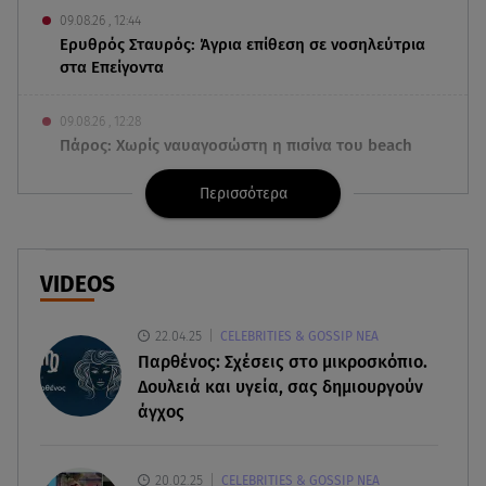
09.08.26 , 12:44
Ερυθρός Σταυρός: Άγρια επίθεση σε νοσηλεύτρια
στα Επείγοντα
09.08.26 , 12:28
Πάρος: Χωρίς ναυαγοσώστη η πισίνα του beach
bar όπου πνίγηκε ο 4χρονος
Περισσότερα
09.08.26 , 12:20
Hyundai και Healthy Seas: Καθάρισαν 36 τόνους
θαλάσσια απορρίμματα
VIDEOS
09.08.26 , 12:13
22.04.25
CELEBRITIES & GOSSIP ΝΕΑ
Οι ερωτικές προβλέψεις για την εβδομάδα
Παρθένος: Σχέσεις στο μικροσκόπιο.
10/08/2026 - 16/08/2026
Δουλειά και υγεία, σας δημιουργούν
άγχος
09.08.26 , 12:00
Πώς να αποσυνδεθείς (ρεαλιστικά) από το άγχος
στις διακοπές
20.02.25
CELEBRITIES & GOSSIP ΝΕΑ