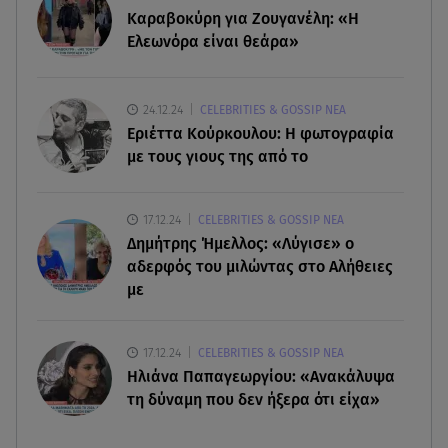
Καραβοκύρη για Ζουγανέλη: «Η
09.08.26 , 11:55
Ελεωνόρα είναι θεάρα»
Διακοπές στην Κρήτη κάνει ο πρωθυπουργός
09.08.26 , 11:48
24.12.24
CELEBRITIES & GOSSIP ΝΕΑ
Αλεξάνδρα Νίκα: Είναι περήφανη για την αδερφή
Εριέττα Κούρκουλου: Η φωτογραφία
της Νταίζη - Η ανάρτηση
με τους γιους της από το
09.08.26 , 11:38
17.12.24
CELEBRITIES & GOSSIP ΝΕΑ
Κόσοβο: Βουλευτές πέταξαν αυγά στον
Δημήτρης Ήμελλος: «Λύγισε» ο
υπηρεσιακό πρωθυπουργό
αδερφός του μιλώντας στο Αλήθειες
με
17.12.24
CELEBRITIES & GOSSIP ΝΕΑ
Ηλιάνα Παπαγεωργίου: «Ανακάλυψα
τη δύναμη που δεν ήξερα ότι είχα»