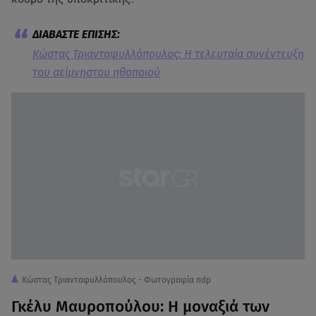
Κώστας Τριανταφυλλόπουλος: Η τελευταία συνέντευξη
του αείμνηστου ηθοποιού
Κώστας Τριανταφυλλόπουλος - Φωτογραφία ndp
Γκέλυ Μαυροπούλου: Η μοναξιά των