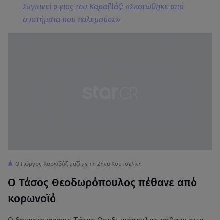
Συγκινεί ο γιος του Καραϊβάζ: «Σκοτώθηκε από
συστήματα που πολεμούσε»
Ο Γιώργος Καραϊβάζ μαζί με τη Ζήνα Κουτσελίνη
Ο Τάσος Θεοδωρόπουλος πέθανε από
κορωνοϊό