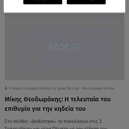
Γεννηματά
Η Φώφη Γεννηματά πέθανε σε ηλικία 56 ετών - Φωτογραφία InTime
Μίκης Θεοδωράκης: Η τελευταία του
επιθυμία για την κηδεία του
Στο πένθος «βυθίστηκε» το πανελλήνιο στις 2
Σεπτεμβρίου και μέρα Πέμπτη με την είδηση του