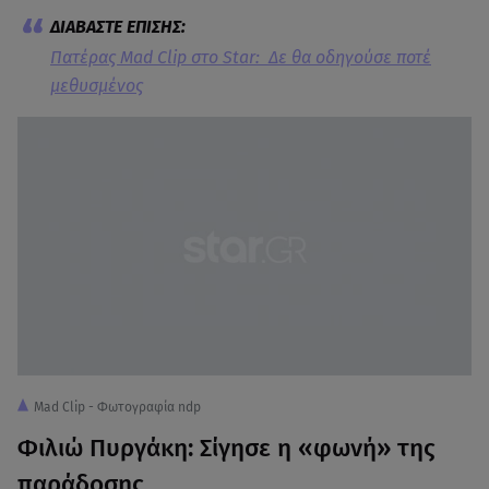
Πατέρας Mad Clip στο Star: Δε θα οδηγούσε ποτέ
μεθυσμένος
Mad Clip - Φωτογραφία ndp
Φιλιώ Πυργάκη: Σίγησε η «φωνή» της
παράδοσης