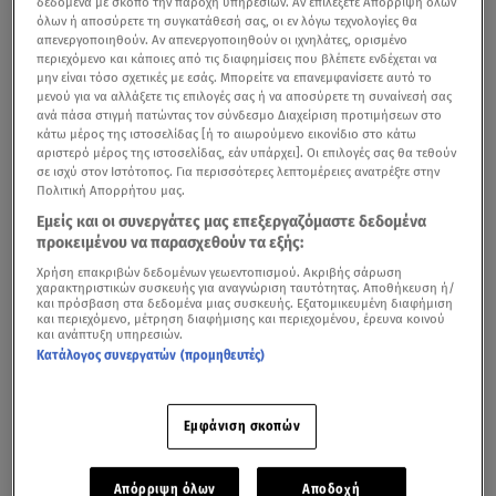
δεδομένα με σκοπό την παροχή υπηρεσιών. Αν επιλέξετε Απόρριψη όλων
όλων ή αποσύρετε τη συγκατάθεσή σας, οι εν λόγω τεχνολογίες θα
κυκλοφόρησε η τραγική είδηση του θανάτου της
Φώφης
απενεργοποιηθούν. Αν απενεργοποιηθούν οι ιχνηλάτες, ορισμένο
Γεννηματά
σε ηλικία 56 ετών.
περιεχόμενο και κάποιες από τις διαφημίσεις που βλέπετε ενδέχεται να
μην είναι τόσο σχετικές με εσάς. Μπορείτε να επανεμφανίσετε αυτό το
μενού για να αλλάξετε τις επιλογές σας ή να αποσύρετε τη συναίνεσή σας
Μέχρι να νοσηλευτεί στον «Ευαγγελισμό» στις 12
ανά πάσα στιγμή πατώντας τον σύνδεσμο Διαχείριση προτιμήσεων στο
Οκτωβρίου παρέμενε πιστή στα καθήκοντά της και 13
κάτω μέρος της ιστοσελίδας [ή το αιωρούμενο εικονίδιο στο κάτω
αριστερό μέρος της ιστοσελίδας, εάν υπάρχει]. Οι επιλογές σας θα τεθούν
μέρες μετά τη νοσηλεία της «λύγισε», δίνοντας μέχρι το
σε ισχύ στον Ιστότοπος. Για περισσότερες λεπτομέρειες ανατρέξτε στην
τέλος γενναία μάχη με τον καρκίνο.
Πολιτική Απορρήτου μας.
Εμείς και οι συνεργάτες μας επεξεργαζόμαστε δεδομένα
Οικογένεια, φίλοι, αλλά και ο πολιτικός κόσμος
προκειμένου να παρασχεθούν τα εξής:
σύσσωμος βρέθηκαν στη Μητρόπολη Αθηνών για να
Χρήση επακριβών δεδομένων γεωεντοπισμού. Ακριβής σάρωση
χαρακτηριστικών συσκευής για αναγνώριση ταυτότητας. Αποθήκευση ή/
πουν το τελευταίο «αντίο».
και πρόσβαση στα δεδομένα μιας συσκευής. Εξατομικευμένη διαφήμιση
και περιεχόμενο, μέτρηση διαφήμισης και περιεχομένου, έρευνα κοινού
Τραγικές φιγούρες ο σύζυγός της, Ανδρέας, και τα τρία
και ανάπτυξη υπηρεσιών.
Κατάλογος συνεργατών (προμηθευτές)
τους παδιά, Αιμίλια, Κατερίνα, Γιώργος, που εκφώνησαν
τους επικήδειους και «ράγισαν» καρδιές.
Εμφάνιση σκοπών
Συγκίνηση στο 40ημερο μνημόσυνο της Φώφης
Απόρριψη όλων
Αποδοχή