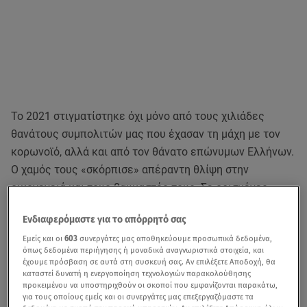
Το 2021 στιγματίστηκε όχι μόνο από τους χιλιάδες
θανάτους συμπολιτών μας που έχασαν τη μάχη με τον
κορωνοϊό, αλλά και από τον θάνατο επώνυμων Ελλήνων.
Ο χαμός τους «σκόρπισε» απέραντη θλίψη στην
οικογενειά και τους θαυμαστές τους. Σε ορισμένες
περιπτώσεις κηρύχθηκε, μάλιστα, εθνικό πένθος στη
Ενδιαφερόμαστε για το απόρρητό σας
χώρα, για την απόδοση φόρου τιμής στους νεκρούς.
Εμείς και οι
603
συνεργάτες μας αποθηκεύουμε προσωπικά δεδομένα,
Ποιοι επώνυμοι πέθαναν το 2021
όπως δεδομένα περιήγησης ή μοναδικά αναγνωριστικά στοιχεία, και
έχουμε πρόσβαση σε αυτά στη συσκευή σας. Αν επιλέξετε Αποδοχή, θα
Φώφη Γεννηματά
καταστεί δυνατή η ενεργοποίηση τεχνολογιών παρακολούθησης
προκειμένου να υποστηριχθούν οι σκοποί που εμφανίζονται παρακάτω,
για τους οποίους εμείς και οι συνεργάτες μας επεξεργαζόμαστε τα
Το ημερολόγιο έγραφε 25 Οκτωβρίου, όταν