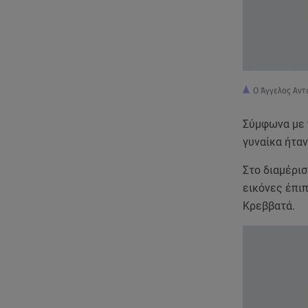
Ο Άγγελος Αν
Σύμφωνα με 
γυναίκα ήταν
Στο διαμέρισ
εικόνες έπι
Κρεββατά.