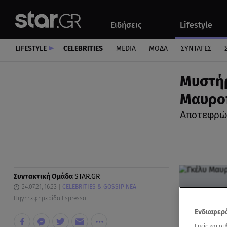
Αθλητικά
Quiz
Ειδήσεις
Lifestyle
Αυτοκίνητο
LIFESTYLE
CELEBRITIES
MEDIA
ΜΟΔΑ
ΣΥΝΤΑΓΕΣ
Μυστήρ
Μαυρο
Aποτεφρώθ
Συντακτική Ομάδα
STAR.GR
24.07.21, 16:23
CELEBRITIES & GOSSIP ΝΕΑ
Πηγή: εφημερίδα Espresso
Ενδιαφερό
Εμείς και οι