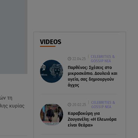
Δέσποινα Μοιραράκη: Οι
ξέγνοιαστες στιγμές της
παρουσιάστριας στη Μύκονο
05.08.26 , 20:39
Σύγκρουση ελικοπτέρων: Αυτός
VIDEOS
είναι ο Έλληνας χειριστής που
σκοτώθηκε
CELEBRITIES &
22.04.25
GOSSIP ΝΕΑ
05.08.26 , 20:36
Παρθένος: Σχέσεις στο
Πόσο καιρό παίρνει σε ένα
μικροσκόπιο. Δουλειά και
υγεία, σας δημιουργούν
δάσος να πρασινίσει ξανά μετά
άγχος
από πυρκαγιά
ών τη
CELEBRITIES &
20.02.25
λης κυρίας
GOSSIP ΝΕΑ
Καραβοκύρη για
Ζουγανέλη: «Η Ελεωνόρα
είναι θεάρα»