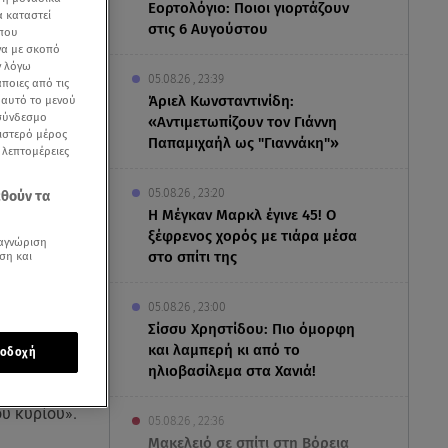
Εορτολόγιο: Ποιοι γιορτάζουν
α καταστεί
στις 6 Αυγούστου
 που
να με σκοπό
ν λόγω
05.08.26 , 23:39
ποιες από τις
Άριελ Κωνσταντινίδη:
ε αυτό το μενού
 σύνδεσμο
«Αντιμετωπίζουν τον Γιάννη
ριστερό μέρος
Παπαμιχαήλ ως "Γιαννάκη"»
ς λεπτομέρειες
05.08.26 , 23:20
εθούν τα
Η Μέγκαν Μαρκλ έγινε 45! Ο
ξέφρενος χορός με τιάρα μέσα
αγνώριση
στο σπίτι της
ση και
05.08.26 , 23:00
Σίσσυ Χρηστίδου: Πιο όμορφη
και λαμπερή κι από το
οδοχή
ηλιοβασίλεμα στα Χανιά!
οία όλοι
υ κυρίου».
05.08.26 , 22:36
Μακελειό σε σπίτι στη Βόρεια