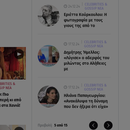
CELEBRITIES &
24.12.24
GOSSIP ΝΕΑ
Εριέττα Κούρκουλου: Η
φωτογραφία με τους
γιους της από το
CELEBRITIES &
17.12.24
GOSSIP ΝΕΑ
Δημήτρης Ήμελλος:
«Λύγισε» ο αδερφός του
μιλώντας στο Αλήθειες
με
BRITIES &
CELEBRITIES &
17.12.24
SIP ΝΕΑ
GOSSIP ΝΕΑ
: Πιο
Ηλιάνα Παπαγεωργίου:
περή κι από
«Ανακάλυψα τη δύναμη
 στα Χανιά!
που δεν ήξερα ότι είχα»
Προβολή
5 από 15