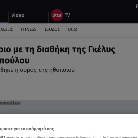
Video
ΣΧΕΣΕΙΣ
FITNESS
ΕΞΟΔΟΣ
QUIZ
ιο με τη διαθήκη της Γκέλυς
πούλου
ηκε η σορός της ηθοποιού
μαστε για το απόρρητό σας
603
συνεργάτες μας αποθηκεύουμε προσωπικά δεδομένα, όπως δεδομένα περιήγησης