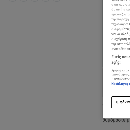
αναγνωριστι
δυνατή η ε
εμφανίζοντα
την παροχή 
τεχνολογίες
διαφημίσεις
για να αλλά
Διαχείριση 
της ιστοσελί
ανατρέξτε σ
Εμείς και
εξής:
Χρήση επακ
ταυτότητας.
περιεχόμενο
Κατάλογος 
Εμφάνισ
Φτωχότερος 
Μαυροπούλου
θυμόμαστε μέ