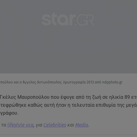
πούλου και ο Άγγελος Αντωνόπουλος /φωτογραφία 2013 από ndpphoto.gr
 Γκέλυς Μαυροπούλου που έφυγε από τη ζωή σε ηλικία 89 ετ
τεφρώθηκε καθώς αυτή ήταν η τελευταία επιθυμία της μεγά
ογράφου.
α τα
lifestyle νεα
, για
Celebrities
και
Media
.