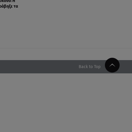
ύκονο: Η
ράβηξε τα
Back to Top