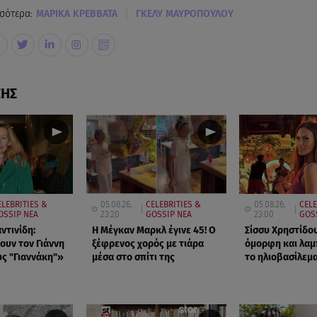
|
σότερα:
ΜΑΡΙΚΑ ΚΡΕΒΒΑΤΑ
ΓΚΕΛΥ ΜΑΥΡΟΠΟΥΛΟΥ
ΣΗΣ
ELEBRITIES &
05.08.26,
CELEBRITIES &
05.08.26,
CELE
OSSIP ΝΕΑ
23:20
GOSSIP ΝΕΑ
23:00
GOS
ντινίδη:
Η Μέγκαν Μαρκλ έγινε 45! Ο
Σίσσυ Χρηστίδου
ουν τον Γιάννη
ξέφρενος χορός με τιάρα
όμορφη και λαμ
ς "Γιαννάκη"»
μέσα στο σπίτι της
το ηλιοβασίλεμα