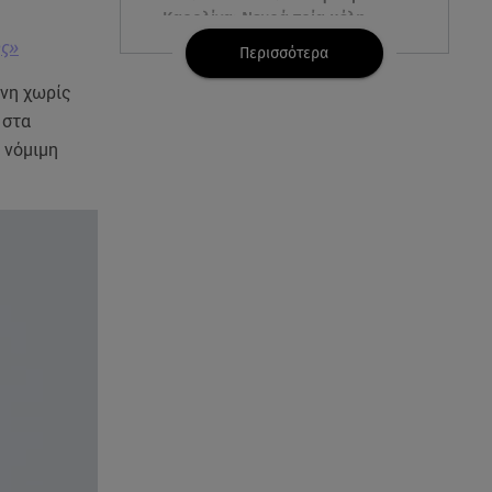
Καρολίνα: Νεκρά τρία μέλη
οικογένειας
ής»
Περισσότερα
όνη χωρίς
05.08.26 , 22:35
Αλεξάνδρα Νίκα: Η... χρυσή ώρα
 στα
στο σκάφος με την καλύτερη
 νόμιμη
παρέα!
05.08.26 , 22:27
Πόρτο Ράφτη: Bίντεο
Ντοκουμέντο Από Το
Θανατηφόρο Τροχαίο
05.08.26 , 22:19
Σαμοθράκη: «Μαμά νόμιζες ότι
δε θα σε ξαναδώ;» -Τα πρώτα
λόγια του 22χρονου
05.08.26 , 21:48