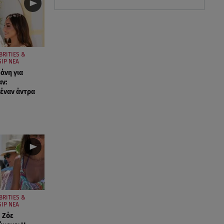
BRITIES &
IP ΝΕΑ
άνη για
ν:
έναν άντρα
BRITIES &
IP ΝΕΑ
 Ζόε