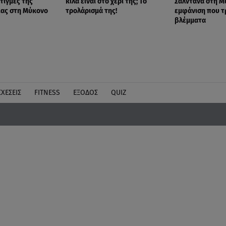
τιγμές της
κιλά είναι στο χέρι της; Το
Σαλντάνα στη Μ
ιας στη Μύκονο
τρολάρισμά της!
εμφάνιση που τ
βλέμματα
ΣΧΕΣΕΙΣ
FITNESS
ΕΞΟΔΟΣ
QUIZ