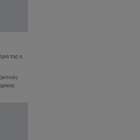
Starte - Γιώργος Δουατζής: «Με
θέλγει ιδιαιτέρως κάθε μορφή
τέχνης»
05.08.26 , 21:41
«Στην κόψη του ξυραφιού» οι
συνομιλίες ΗΠΑ – Ιράν
ρια της η
05.08.26 , 21:22
Ευρυδίκη Βαλαβάνη για
Γρηγόρη Μόργκαν:
ζαντινές
«Oνειρευόμουν έναν άντρα σαν
εσένα»
Μαρίκας
05.08.26 , 20:51
Με γαλλικό... κλειδί η ηλεκτρική
διασύνδεση Ελλάδας – Κύπρου
(GSI)
05.08.26 , 20:42