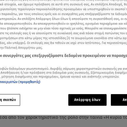
κά στοιχεία, και έχουμε πρόσβαση σε αυτά στη συσκευή σας. Αν επιλέξετε Αποδοχή, θ
νεργοποίηση τεχνολογιών παρακολούθησης προκειμένου να υποστηριχθούν οι σκοποί
ι παρακάτω, για τους οποίους εμείς και οι συνεργάτες μας επεξεργαζόμαστε τα δεδομέ
υπηρεσιών. Αν επιλέξετε Απόρριψη όλων όλων ή αποσύρετε τη συγκατάθεσή σας, οι ε
 θα απενεργοποιηθούν. Αν απενεργοποιηθούν οι ιχνηλάτες, ορισμένο περιεχόμενο και κά
 που βλέπετε ενδέχεται να μην είναι τόσο σχετικές με εσάς. Μπορείτε να επανεμφανίσετ
ξετε τις επιλογές σας ή να αποσύρετε τη συναίνεσή σας ανά πάσα στιγμή πατώντας τον
προτιμήσεων στο κάτω μέρος της ιστοσελίδας [ή το αιωρούμενο εικονίδιο στο κάτω α
δας, εάν υπάρχει]. Οι επιλογές σας θα τεθούν σε ισχύ στον Ιστότοπος. Για περισσότερε
την Πολιτική Απορρήτου μας.
 οι συνεργάτες μας επεξεργαζόμαστε δεδομένα προκειμένου να παρασχ
ριβών δεδομένων γεωεντοπισμού. Ακριβής σάρωση χαρακτηριστικών συσκευής για αν
Δείτε περισσότερα άρθρα μας στα αποτελέσματα αναζήτησης
 Αποθήκευση ή/και πρόσβαση στα δεδομένα μιας συσκευής. Εξατομικευμένη διαφήμι
, μέτρηση διαφήμισης και περιεχομένου, έρευνα κοινού και ανάπτυξη υπηρεσιών.
συνεργατών (προμηθευτές)
Add star.gr on Google
η σκοπών
Απόρριψη όλων
Απ
έγινε ο χώρος της υποκριτικής μετά τον θάνατο της Γκέλυς
, της μεγάλης κυρίας του Ελληνικού κινηματογράφου την οπ
σα από τον χαρακτηριστικό της ρόλο στην ταινία «Η κυρία το