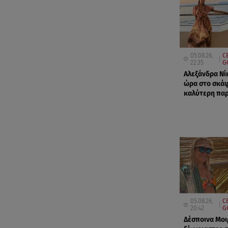
05.08.26,
C
22:35
G
Αλεξάνδρα Νίκ
ώρα στο σκάφ
καλύτερη παρ
05.08.26,
C
20:42
G
Δέσποινα Μοι