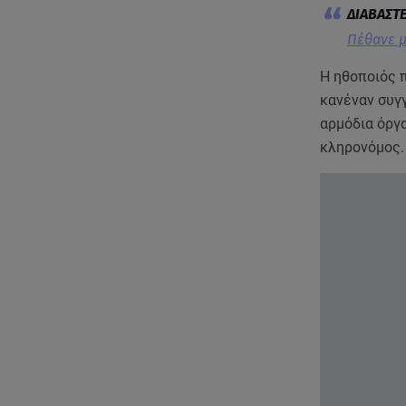
Πέθανε μ
Η ηθοποιός 
κανέναν συγ
αρμόδια όργα
κληρονόμος