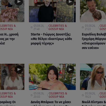
ELEBRITIES &
05.08.26,
CELEBRITIES &
05.08.26,
CELE
OSSIP ΝΕΑ
21:48
GOSSIP ΝΕΑ
21:22
GOSS
α: Η... χρυσή
Starte - Γιώργος Δουατζής:
Ευρυδίκη Βαλαβ
ος με την
«Με θέλγει ιδιαιτέρως κάθε
Γρηγόρη Μόργκα
έα!
μορφή τέχνης»
«Oνειρευόμουν 
σαν εσένα»
ELEBRITIES &
05.08.26,
CELEBRITIES &
05.08.26,
CELE
OSSIP ΝΕΑ
20:03
GOSSIP ΝΕΑ
19:23
GOSS
ραράκη: Οι
Δανάη Μπάρκα: Το να χάσει
Νικόλ Κίντμαν &