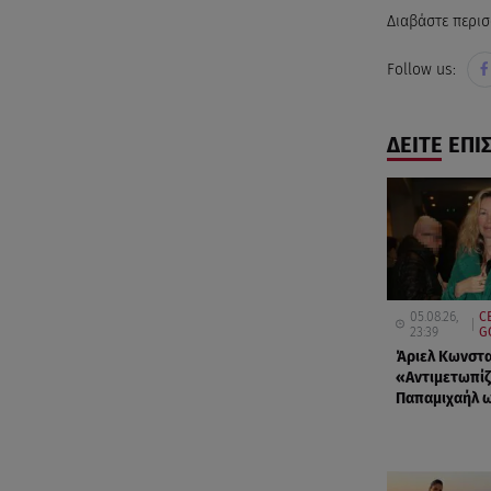
Διαβάστε περισ
Follow us:
ΔΕΙΤΕ ΕΠΙ
05.08.26,
C
23:39
G
Άριελ Κωνστα
«Αντιμετωπίζ
Παπαμιχαήλ ω