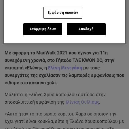
Εμφάνιση σκοπών
Απόρριψη όλων
Αποδοχή
Με αφορμή τα MadWalk 2021 που έγιναν για 11η
συνεχόμενη χρονιά, στο Γήπεδο TAE KWON DO, στην
εκπομπή «Ελένη», η
Ελένη Μενεγάκη
με τους
συνεργάτες της σχολίασαν τις λαμπερές εμφανίσεις που
είδαμε στο κόκκινο χαλί.
Μάλιστα, η Ελιάνα Χρυσικοπούλου εστίασε στην
αποκαλυπτική εμφάνιση της
Ιλένιας Ουίλιαμς
.
«Αυτό ήταν το πιο ωραίο κορίτσι. Χαρά σε όποιον την
έχει γιατί είναι κούκλα, είπε η Ελιάνα Χρυσικοπούλου με
τον Δημήτρη Ουγγαρέζο να απαντά με αμηχανία: «Το