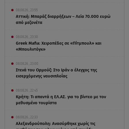
08.08.26 , 23:55
Αττική: Μπαράζ διαρρήξεων – Λεία 70.000 ευρώ
από μεζονέτα
08.08.26 , 23:30
Greek Mafia: Χειροπέδες σε «Πίτμπουλ» και
«Μπουλντόγκ»
08.08.26 , 23:00
Στενά του Ορμούζ: Στο Ιράν ο έλεγχος της
εισερχόμενης ναυσιπλοΐας
08.08.26 , 22:45
Κρήτη: Τι απαντά η ΕΛ.ΑΣ. για το βίντεο με τον
μεθυσμένο τουρίστα
08.08.26 , 22:33
Αλεξανδρούπολη: Ανασύρθηκε χωρίς τις