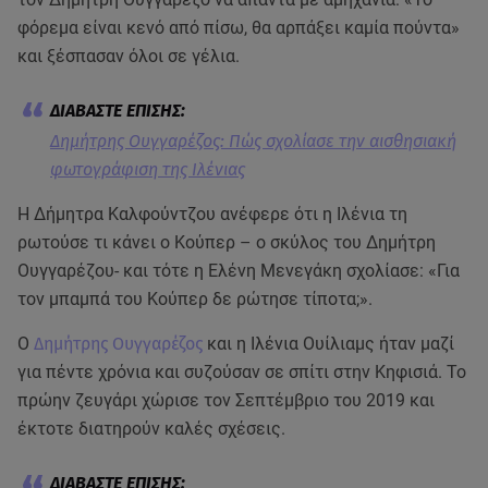
φόρεμα είναι κενό από πίσω, θα αρπάξει καμία πούντα»
και ξέσπασαν όλοι σε γέλια.
Δημήτρης Ουγγαρέζος: Πώς σχολίασε την αισθησιακή
φωτογράφιση της Ιλένιας
Η Δήμητρα Καλφούντζου ανέφερε ότι η Ιλένια τη
ρωτούσε τι κάνει ο Κούπερ – ο σκύλος του Δημήτρη
Ουγγαρέζου- και τότε η Ελένη Μενεγάκη σχολίασε: «Για
τον μπαμπά του Κούπερ δε ρώτησε τίποτα;».
Ο
Δημήτρης Ουγγαρέζος
και η Ιλένια Ουίλιαμς ήταν μαζί
για πέντε χρόνια και συζούσαν σε σπίτι στην Κηφισιά. Το
πρώην ζευγάρι χώρισε τον Σεπτέμβριο του 2019 και
έκτοτε διατηρούν καλές σχέσεις.