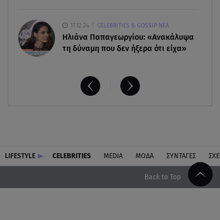
17.12.24
CELEBRITIES & GOSSIP ΝΕΑ
Ηλιάνα Παπαγεωργίου: «Ανακάλυψα
τη δύναμη που δεν ήξερα ότι είχα»
LIFESTYLE
CELEBRITIES
MEDIA
ΜΟΔΑ
ΣΥΝΤΑΓΕΣ
ΣΧΕ
Back to Top