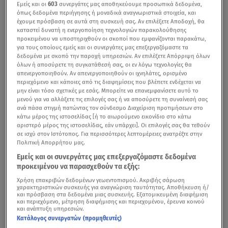
Εμείς και οι
603
συνεργάτες μας αποθηκεύουμε προσωπικά δεδομένα,
όπως δεδομένα περιήγησης ή μοναδικά αναγνωριστικά στοιχεία, και
έχουμε πρόσβαση σε αυτά στη συσκευή σας. Αν επιλέξετε Αποδοχή, θα
καταστεί δυνατή η ενεργοποίηση τεχνολογιών παρακολούθησης
προκειμένου να υποστηριχθούν οι σκοποί που εμφανίζονται παρακάτω,
για τους οποίους εμείς και οι συνεργάτες μας επεξεργαζόμαστε τα
δεδομένα με σκοπό την παροχή υπηρεσιών. Αν επιλέξετε Απόρριψη όλων
όλων ή αποσύρετε τη συγκατάθεσή σας, οι εν λόγω τεχνολογίες θα
απενεργοποιηθούν. Αν απενεργοποιηθούν οι ιχνηλάτες, ορισμένο
περιεχόμενο και κάποιες από τις διαφημίσεις που βλέπετε ενδέχεται να
μην είναι τόσο σχετικές με εσάς. Μπορείτε να επανεμφανίσετε αυτό το
μενού για να αλλάξετε τις επιλογές σας ή να αποσύρετε τη συναίνεσή σας
ανά πάσα στιγμή πατώντας τον σύνδεσμο Διαχείριση προτιμήσεων στο
κάτω μέρος της ιστοσελίδας [ή το αιωρούμενο εικονίδιο στο κάτω
αριστερό μέρος της ιστοσελίδας, εάν υπάρχει]. Οι επιλογές σας θα τεθούν
σε ισχύ στον Ιστότοπος. Για περισσότερες λεπτομέρειες ανατρέξτε στην
Πολιτική Απορρήτου μας.
Εμείς και οι συνεργάτες μας επεξεργαζόμαστε δεδομένα
προκειμένου να παρασχεθούν τα εξής:
Χρήση επακριβών δεδομένων γεωεντοπισμού. Ακριβής σάρωση
χαρακτηριστικών συσκευής για αναγνώριση ταυτότητας. Αποθήκευση ή/
και πρόσβαση στα δεδομένα μιας συσκευής. Εξατομικευμένη διαφήμιση
και περιεχόμενο, μέτρηση διαφήμισης και περιεχομένου, έρευνα κοινού
και ανάπτυξη υπηρεσιών.
Κατάλογος συνεργατών (προμηθευτές)