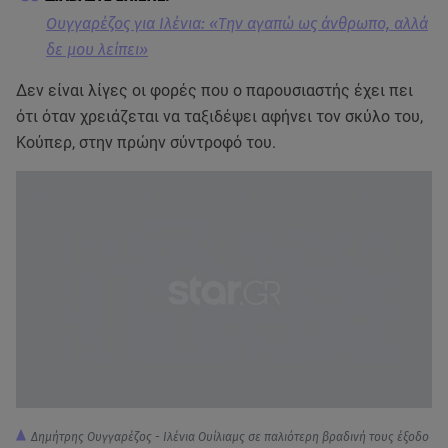
Ουγγαρέζος για Ιλένια: «Tην αγαπώ ως άνθρωπο, αλλά
δε μου λείπει»
Δεν είναι λίγες οι φορές που ο παρουσιαστής έχει πει
ότι όταν χρειάζεται να ταξιδέψει αφήνει τον σκύλο του,
Κούπερ, στην πρώην σύντροφό του.
Δημήτρης Ουγγαρέζος - Ιλένια Ουίλιαμς σε παλιότερη βραδινή τους έξοδο