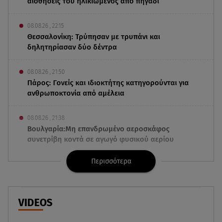
αισθήσεις του ηλικιωμένος από πηγάδι
08.08.26 , 22:15
Θεσσαλονίκη: Τρύπησαν με τρυπάνι και
δηλητηρίασαν δύο δέντρα
08.08.26 , 21:50
Πάρος: Γονείς και ιδιοκτήτης κατηγορούνται για
ανθρωποκτονία από αμέλεια
08.08.26 , 21:38
Βουλγαρία:Μη επανδρωμένο αεροσκάφος
συνετρίβη κοντά σε αγωγό φυσικού αερίου
Περισσότερα
08.08.26 , 21:32
Φωτιά στην Αττικοβοιωτία: Ενέργεια ίση με έξι
ατομικές βόμβες
VIDEOS
08.08.26 , 21:20
«Ισλαμικό ΝΑΤΟ»: Πώς επηρεάζεται η Ελλάδα