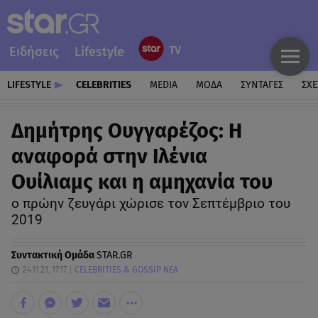
Ειδήσεις
Lifestyle
LIFESTYLE
CELEBRITIES
MEDIA
ΜΟΔΑ
ΣΥΝΤΑΓΕΣ
ΣΧΕ
Δημήτρης Ουγγαρέζος: Η
αναφορά στην Ιλένια
Ουίλιαμς και η αμηχανία του
ο πρώην ζευγάρι χώρισε τον Σεπτέμβριο του
2019
Συντακτική Ομάδα
STAR.GR
24.11.21, 17:17
CELEBRITIES & GOSSIP ΝΕΑ