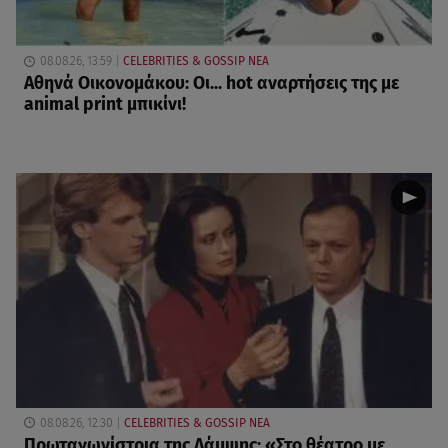
08.08.26, 13:59
CELEBRITIES & GOSSIP ΝΕΑ
Αθηνά Οικονομάκου: Οι... hot αναρτήσεις της με
animal print μπικίνι!
08.08.26, 12:30
CELEBRITIES & GOSSIP ΝΕΑ
Πρωταγωνίστρια της Λάμψης: «Στο θέατρο με