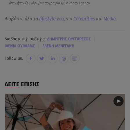
όταν ήταν ζευγάρι /Φωτογραφία NDP Photo Agency
Διαβάστε όλα τα
lifestyle νεα
, για
Celebrities
και
Media
.
|
Διαβάστε περισσότερα:
ΔΗΜΗΤΡΗΣ ΟΥΓΓΑΡΕΖΟΣ
|
ΙΛΕΝΙΑ ΟΥΙΛΙΑΜΣ
ΕΛΕΝΗ ΜΕΝΕΓΑΚΗ
Follow us:
ΔΕΙΤΕ ΕΠΙΣΗΣ