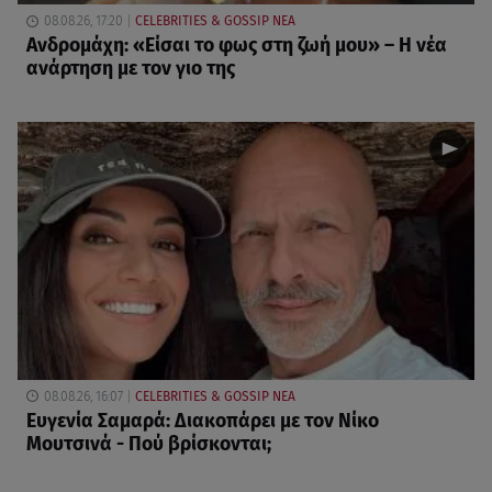
08.08.26, 17:20
CELEBRITIES & GOSSIP ΝΕΑ
Ανδρομάχη: «Είσαι το φως στη ζωή μου» – Η νέα
ανάρτηση με τον γιο της
08.08.26, 16:07
CELEBRITIES & GOSSIP ΝΕΑ
Ευγενία Σαμαρά: Διακοπάρει με τον Νίκο
Μουτσινά - Πού βρίσκονται;