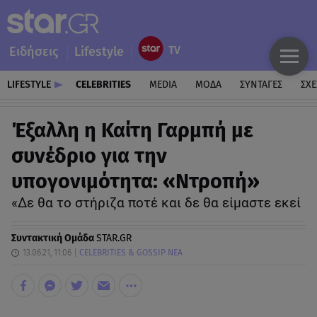
Ειδήσεις
Lifestyle
LIFESTYLE
CELEBRITIES
MEDIA
ΜΟΔΑ
ΣΥΝΤΑΓΕΣ
ΣΧΕ
Έξαλλη η Καίτη Γαρμπή με
συνέδριο για την
υπογονιμότητα: «Ντροπή»
«Δε θα το στήριζα ποτέ και δε θα είμαστε εκεί
Συντακτική Ομάδα
STAR.GR
13.06.21, 11:06
CELEBRITIES & GOSSIP ΝΕΑ