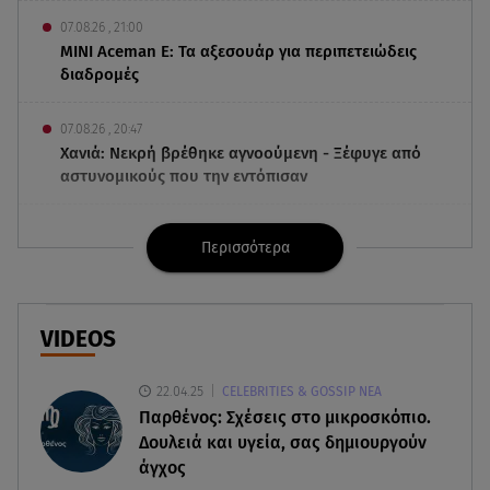
07.08.26 , 21:00
MINI Aceman E: Τα αξεσουάρ για περιπετειώδεις
διαδρομές
07.08.26 , 20:47
Χανιά: Νεκρή βρέθηκε αγνοούμενη - Ξέφυγε από
αστυνομικούς που την εντόπισαν
07.08.26 , 20:18
Περισσότερα
Μυστράς: Κρίσιμος για το κατηγορητήριο ο
χρόνος θανάτου του 90χρονου
07.08.26 , 20:13
VIDEOS
Κυψέλη: Tι βρέθηκε στο διαμέρισμα της
38χρονης Λίζα
22.04.25
CELEBRITIES & GOSSIP ΝΕΑ
Παρθένος: Σχέσεις στο μικροσκόπιο.
07.08.26 , 19:15
Δουλειά και υγεία, σας δημιουργούν
Συντάξεις Σεπτεμβρίου: Πότε θα μπουν τα
άγχος
χρήματα στους λογαριασμούς