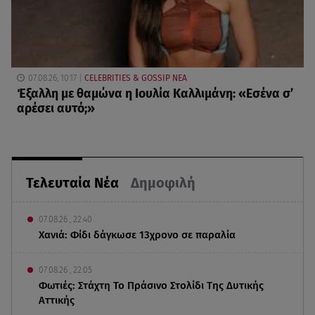
07.08.26, 10:17
CELEBRITIES & GOSSIP ΝΕΑ
Έξαλλη με θαμώνα η Ιουλία Καλλιμάνη: «Εσένα σ’
αρέσει αυτό;»
Τελευταία Νέα
Δημοφιλή
07.08.26 , 22:40
Χανιά: Φίδι δάγκωσε 13χρονο σε παραλία
07.08.26 , 22:05
Φωτιές: Στάχτη Το Πράσινο Στολίδι Της Δυτικής
Αττικής