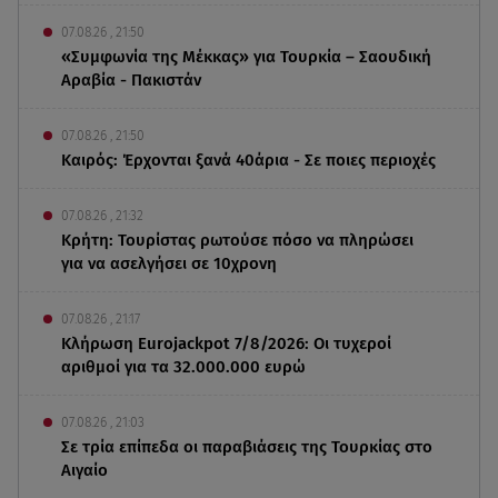
07.08.26 , 21:50
«Συμφωνία της Μέκκας» για Τουρκία – Σαουδική
Αραβία - Πακιστάν
07.08.26 , 21:50
Καιρός: Έρχονται ξανά 40άρια - Σε ποιες περιοχές
07.08.26 , 21:32
Κρήτη: Τουρίστας ρωτούσε πόσο να πληρώσει
για να ασελγήσει σε 10χρονη
07.08.26 , 21:17
Κλήρωση Eurojackpot 7/8/2026: Οι τυχεροί
αριθμοί για τα 32.000.000 ευρώ
07.08.26 , 21:03
Σε τρία επίπεδα οι παραβιάσεις της Τουρκίας στο
Αιγαίο