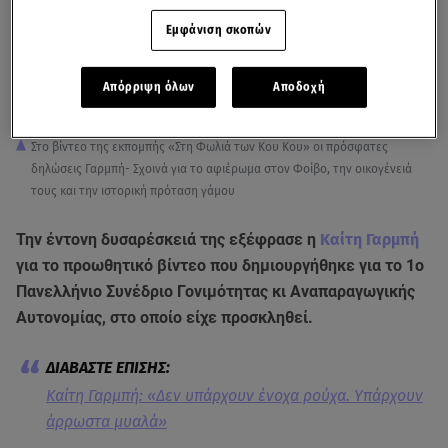
Εμφάνιση σκοπών
Απόρριψη όλων
Αποδοχή
Στο βίντεο της εκπομπής «Στη Φωλιά των Κου Κου» οι πρόσφατες
δηλώσεις Γαρμπή- Σχοινά για το αφιέρωμα στον Φοίβο, την οικογένειά
τους και την ιστορική πρόταση γάμου
Την έντονη δυσαρέσκειά της εξέφρασε η
Καίτη Γαρμπή
για το προωθητικό βίντεο που δημιουργήθηκε για το 1ο
Πανελλήνιο Συνέδριο Γονιμότητας κι Αναπαραγωγικής
Αυτονομίας, στο οποίο είχε προσκληθεί.
Καίτη Γαρμπή: «Δεν υπάρχουν ένοχα ρούχα. Υπάρχουν
άρρωστα μυαλά»