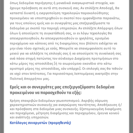
όπως δεδομένα περιήγησης ή μοναδικά αναγνωριστικά στοιχεία, και
έχουμε πρόσβαση σε αυτά στη συσκευή σας. Αν επιλέξετε Αποδοχή, θα
καταστεί δυνατή η ενεργοποίηση τεχνολογιών παρακολούθησης
προκειμένου να υποστηριχθούν οι σκοποί που εμφανίζονται παρακάτω,
για τους οποίους εμείς και οι συνεργάτες μας επεξεργαζόμαστε τα
δεδομένα με σκοπό την παροχή υπηρεσιών. Αν επιλέξετε Απόρριψη όλων
όλων ή αποσύρετε τη συγκατάθεσή σας, οι εν λόγω τεχνολογίες θα
απενεργοποιηθούν. Αν απενεργοποιηθούν οι ιχνηλάτες, ορισμένο
περιεχόμενο και κάποιες από τις διαφημίσεις που βλέπετε ενδέχεται να
μην είναι τόσο σχετικές με εσάς. Μπορείτε να επανεμφανίσετε αυτό το
μενού για να αλλάξετε τις επιλογές σας ή να αποσύρετε τη συναίνεσή σας
ανά πάσα στιγμή πατώντας τον σύνδεσμο Διαχείριση προτιμήσεων στο
κάτω μέρος της ιστοσελίδας [ή το αιωρούμενο εικονίδιο στο κάτω
αριστερό μέρος της ιστοσελίδας, εάν υπάρχει]. Οι επιλογές σας θα τεθούν
σε ισχύ στον Ιστότοπος. Για περισσότερες λεπτομέρειες ανατρέξτε στην
Πολιτική Απορρήτου μας.
Εμείς και οι συνεργάτες μας επεξεργαζόμαστε δεδομένα
προκειμένου να παρασχεθούν τα εξής:
Χρήση επακριβών δεδομένων γεωεντοπισμού. Ακριβής σάρωση
χαρακτηριστικών συσκευής για αναγνώριση ταυτότητας. Αποθήκευση ή/
και πρόσβαση στα δεδομένα μιας συσκευής. Εξατομικευμένη διαφήμιση
και περιεχόμενο, μέτρηση διαφήμισης και περιεχομένου, έρευνα κοινού
και ανάπτυξη υπηρεσιών.
Κατάλογος συνεργατών (προμηθευτές)