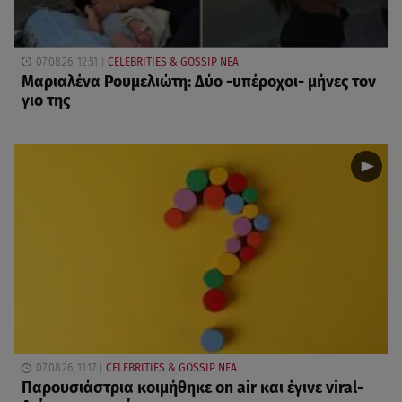
07.08.26, 12:51
CELEBRITIES & GOSSIP ΝΕΑ
Μαριαλένα Ρουμελιώτη: Δύο -υπέροχοι- μήνες τον
γιο της
07.08.26, 11:17
CELEBRITIES & GOSSIP ΝΕΑ
Παρουσιάστρια κοιμήθηκε on air και έγινε viral-