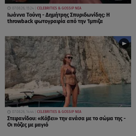
07.08.26, 15:24
CELEBRITIES & GOSSIP ΝΕΑ
Ιωάννα Τούνη - Δημήτρης Σπυριδωνίδης: Η
throwback φωτογραφία από την Ίμπιζα
07.08.26, 14:44
CELEBRITIES & GOSSIP ΝΕΑ
Στεφανίδου: «Κόβει» την ανάσα με το σώμα της -
Οι πόζες με μαγιό