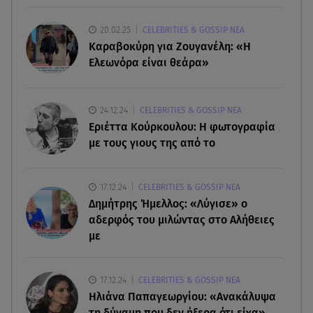
07.08.26 , 18:45
20.02.25
CELEBRITIES & GOSSIP ΝΕΑ
Φωτιά στο Στεφάνι Κορίνθου: Μήνυμα από το 112
Καραβοκύρη για Ζουγανέλη: «Η
- Σηκώθηκαν εναέρια μέσα
Ελεωνόρα είναι θεάρα»
07.08.26 , 18:34
Έξοδος Αυγούστου: Στο 100% η πληρότητα για
24.12.24
CELEBRITIES & GOSSIP ΝΕΑ
Κυκλάδες
Εριέττα Κούρκουλου: Η φωτογραφία
με τους γιους της από το
07.08.26 , 17:44
Παιδικοί σταθμοί: Πότε βγαίνουν τα προσωρινά
17.12.24
CELEBRITIES & GOSSIP ΝΕΑ
αποτελέσματα
Δημήτρης Ήμελλος: «Λύγισε» ο
αδερφός του μιλώντας στο Αλήθειες
με
17.12.24
CELEBRITIES & GOSSIP ΝΕΑ
Ηλιάνα Παπαγεωργίου: «Ανακάλυψα
τη δύναμη που δεν ήξερα ότι είχα»