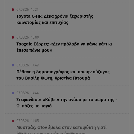
07.08.26 , 15:21
Toyota C-HR: Δέκα χρόνια ξεχωριστής
καινοτομίας και επιτυχίας
07.08.26 , 15:09
Τροχαίο Σέρρες: «Δεν πρόλαβα να κάνω κάτι κι
έπεσε πάνω μου»
07.08.26 , 14:49
Πέθανε η δημοσιογράφος και πρώην σύζυγος
του Βασίλη Χιώτη, Χριστίνα Πιτουρά
07.08.26 , 14:44
Στεφανίδου: «Κόβει» την ανάσα με το σώμα της -
Οι πόζες με μαγιό
07.08.26 , 14:05
Μυστράς: «Τον έβαλα στον καταψύκτη γιατί
ήθελα να τον κρατήσω άφθαρτο»