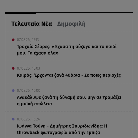
Τελευταία Νέα
Δημοφιλή
07.08.26 , 17:13
Τροχαίο Σέρρες: «Έχασα τη σύζυγο και το παιδί
μου. Τα έχασα όλα»
07.08.26 , 16:03
Καιρός: Έρχονται ξανά 40άρια - Σε ποιες περιοχές
07.08.26 , 16:00
Ανακάλυψε ξανά τη δύναμή σου: μην σε τρομάζει
η μυϊκή απώλεια
07.08.26 , 15:24
Ιωάννα Τούνη - Δημήτρης Σπυριδωνίδης: Η
throwback φωτογραφία από την Ίμπιζα