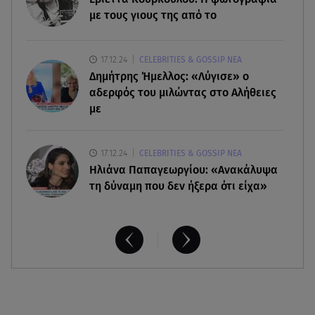
«Ζαμπόν» και του Σκαφτούρου
με τους γιους της από το
07.08.26 , 12:51
17.12.24
CELEBRITIES & GOSSIP ΝΕΑ
Μαριαλένα Ρουμελιώτη: Δύο -υπέροχοι- μήνες
Δημήτρης Ήμελλος: «Λύγισε» ο
τον γιο της
αδερφός του μιλώντας στο Αλήθειες
με
17.12.24
CELEBRITIES & GOSSIP ΝΕΑ
Ηλιάνα Παπαγεωργίου: «Ανακάλυψα
τη δύναμη που δεν ήξερα ότι είχα»