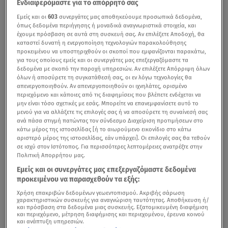
Ενδιαφερόμαστε για το απόρρητό σας
Εμείς και οι
603
συνεργάτες μας αποθηκεύουμε προσωπικά δεδομένα,
όπως δεδομένα περιήγησης ή μοναδικά αναγνωριστικά στοιχεία, και
έχουμε πρόσβαση σε αυτά στη συσκευή σας. Αν επιλέξετε Αποδοχή, θα
καταστεί δυνατή η ενεργοποίηση τεχνολογιών παρακολούθησης
προκειμένου να υποστηριχθούν οι σκοποί που εμφανίζονται παρακάτω,
για τους οποίους εμείς και οι συνεργάτες μας επεξεργαζόμαστε τα
δεδομένα με σκοπό την παροχή υπηρεσιών. Αν επιλέξετε Απόρριψη όλων
όλων ή αποσύρετε τη συγκατάθεσή σας, οι εν λόγω τεχνολογίες θα
απενεργοποιηθούν. Αν απενεργοποιηθούν οι ιχνηλάτες, ορισμένο
περιεχόμενο και κάποιες από τις διαφημίσεις που βλέπετε ενδέχεται να
μην είναι τόσο σχετικές με εσάς. Μπορείτε να επανεμφανίσετε αυτό το
μενού για να αλλάξετε τις επιλογές σας ή να αποσύρετε τη συναίνεσή σας
ανά πάσα στιγμή πατώντας τον σύνδεσμο Διαχείριση προτιμήσεων στο
κάτω μέρος της ιστοσελίδας [ή το αιωρούμενο εικονίδιο στο κάτω
αριστερό μέρος της ιστοσελίδας, εάν υπάρχει]. Οι επιλογές σας θα τεθούν
σε ισχύ στον Ιστότοπος. Για περισσότερες λεπτομέρειες ανατρέξτε στην
Πολιτική Απορρήτου μας.
Εμείς και οι συνεργάτες μας επεξεργαζόμαστε δεδομένα
προκειμένου να παρασχεθούν τα εξής:
Χρήση επακριβών δεδομένων γεωεντοπισμού. Ακριβής σάρωση
χαρακτηριστικών συσκευής για αναγνώριση ταυτότητας. Αποθήκευση ή/
και πρόσβαση στα δεδομένα μιας συσκευής. Εξατομικευμένη διαφήμιση
και περιεχόμενο, μέτρηση διαφήμισης και περιεχομένου, έρευνα κοινού
και ανάπτυξη υπηρεσιών.