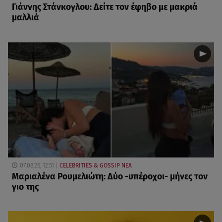
Γιάννης Στάνκογλου: Δείτε τον έφηβο με μακριά
μαλλιά
07.08.26, 12:51
CELEBRITIES & GOSSIP ΝΕΑ
Μαριαλένα Ρουμελιώτη: Δύο -υπέροχοι- μήνες τον
γιο της