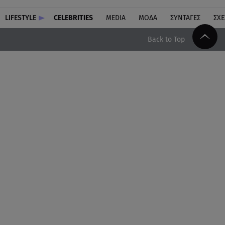
LIFESTYLE
CELEBRITIES
MEDIA
ΜΟΔΑ
ΣΥΝΤΑΓΕΣ
ΣΧΕ
Back to Top