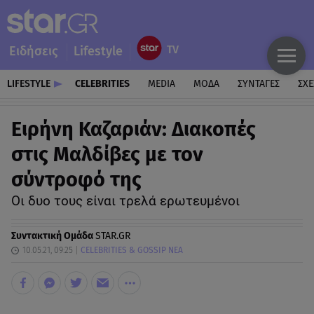
Ειδήσεις
Lifestyle
LIFESTYLE
CELEBRITIES
MEDIA
ΜΟΔΑ
ΣΥΝΤΑΓΕΣ
ΣΧΕ
Ειρήνη Καζαριάν: Διακοπές
στις Μαλδίβες με τον
σύντροφό της
Οι δυο τους είναι τρελά ερωτευμένοι
Συντακτική Ομάδα
STAR.GR
10.05.21, 09:25
CELEBRITIES & GOSSIP ΝΕΑ