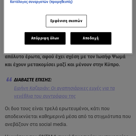
Κατάλογος συνεργατών (προμηθευτές)
Εμφάνιση σκοπών
Απόρριψη όλων
Αποδοχή
Η
Ειρήνη Καζαριάν
τους τελευταίους μήνες ζει τον
απόλυτο έρωτα, αφού έχει σχέση με τον Ιωσήφ Ψωμά
και έχουν μετακομίσει μαζί και μένουν στην Κύπρο.
Ειρήνη Καζαριάν: Οι αγαπησιάρικες ευχές για τα
γενέθλια του συντρόφου της
Οι δυο τους είναι τρελά ερωτευμένοι, κάτι που
αποδεικνύεται καθημερινά μέσα από τα στιγμιότυπα που
ανεβάζουν στα social media.