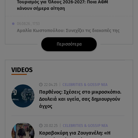
Τουρισμός για Όλους 2026-2027: Ποια ΑΦΜ
κάνουν σήμερα αίτηση
06.08.26 , 17:53
Αμαλία Κωστοπούλου: Συνεχίζει τις διακοπές της
στο κοσμοπολίτικο Κάπρι
Περισσότερα
06.08.26 , 17:53
Mercedes-Benz GLB: Τώρα με όφελος 2.000
ευρώ
VIDEOS
06.08.26 , 17:43
22.04.25
CELEBRITIES & GOSSIP ΝΕΑ
Συμφωνία Ιράν – Ομάν για τα Στενά του Ορμούζ
Παρθένος: Σχέσεις στο μικροσκόπιο.
Δουλειά και υγεία, σας δημιουργούν
06.08.26 , 17:12
άγχος
Μαρία Κορινθίου: «Έχω πατήσει φρένο» -
Δηλώνει χορτασμένη και μπουχτισμένη!
20.02.25
CELEBRITIES & GOSSIP ΝΕΑ
06.08.26 , 16:57
Καραβοκύρη για Ζουγανέλη: «Η