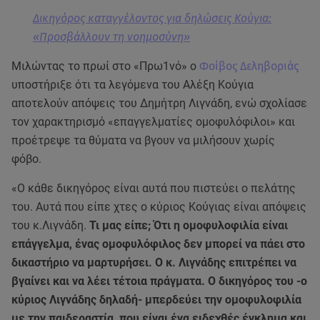
Δικηγόρος καταγγέλοντος για δηλώσεις Κούγια:
«Προσβάλλουν τη νοημοσύνη»
Μιλώντας το πρωί στο «Πρω1νό» ο
Φοίβος Δεληβοριάς
υποστήριξε ότι τα λεγόμενα του Αλέξη Κούγια
αποτελούν απόψεις του Δημήτρη Λιγνάδη, ενώ σχολίασε
τον χαρακτηρισμό «επαγγελματίες ομοφυλόφιλοι» και
προέτρεψε τα θύματα να βγουν να μιλήσουν χωρίς
φόβο.
«Ο κάθε δικηγόρος είναι αυτά που πιστεύει ο πελάτης
του. Αυτά που είπε χτες ο κύριος Κούγιας είναι απόψεις
του κ.Λιγνάδη.
Τι μας είπε; Ότι η ομοφυλοφιλία είναι
επάγγελμα, ένας ομοφυλόφιλος δεν μπορεί να πάει στο
δικαστήριο να μαρτυρήσει. Ο κ. Λιγνάδης επιτρέπει να
βγαίνει και να λέει τέτοια πράγματα. Ο δικηγόρος του -ο
κύριος Λιγνάδης δηλαδή- μπερδεύει την ομοφυλοφιλία
με την παιδεραστία, που είναι ένα ειδεχθές έγκλημα και