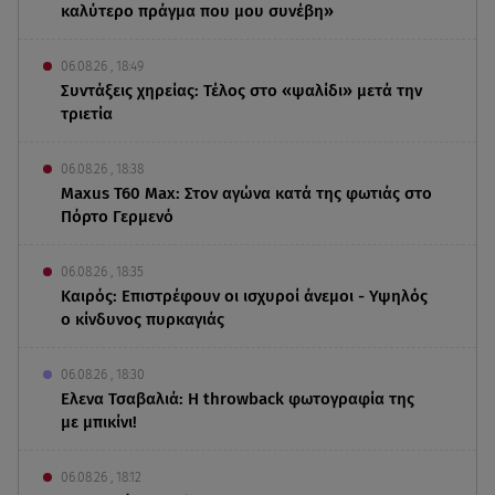
καλύτερο πράγμα που μου συνέβη»
06.08.26 , 18:49
Συντάξεις χηρείας: Τέλος στο «ψαλίδι» μετά την
τριετία
06.08.26 , 18:38
Maxus T60 Max: Στον αγώνα κατά της φωτιάς στο
Πόρτο Γερμενό
06.08.26 , 18:35
Καιρός: Επιστρέφουν οι ισχυροί άνεμοι - Υψηλός
ο κίνδυνος πυρκαγιάς
06.08.26 , 18:30
Ελενα Τσαβαλιά: Η throwback φωτογραφία της
με μπικίνι!
06.08.26 , 18:12