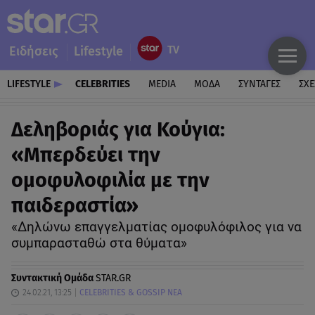
Ειδήσεις
Lifestyle
LIFESTYLE
CELEBRITIES
MEDIA
ΜΟΔΑ
ΣΥΝΤΑΓΕΣ
ΣΧΕ
Δεληβοριάς για Κούγια:
«Μπερδεύει την
ομοφυλοφιλία με την
παιδεραστία»
«Δηλώνω επαγγελματίας ομοφυλόφιλος για να
συμπαρασταθώ στα θύματα»
Συντακτική Ομάδα
STAR.GR
24.02.21, 13:25
CELEBRITIES & GOSSIP ΝΕΑ