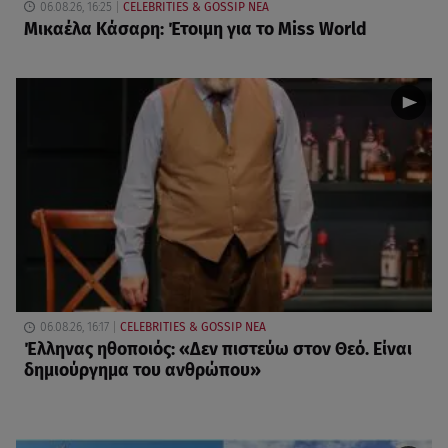
06.08.26, 16:25
CELEBRITIES & GOSSIP ΝΕΑ
Μικαέλα Κάσαρη: Έτοιμη για το Miss World
06.08.26, 16:17
CELEBRITIES & GOSSIP ΝΕΑ
Έλληνας ηθοποιός: «Δεν πιστεύω στον Θεό. Είναι
δημιούργημα του ανθρώπου»