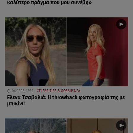
καλύτερο πράγμα που μου συνέβη»
06.08.26, 18:30
CELEBRITIES & GOSSIP ΝΕΑ
Ελενα Τσαβαλιά: Η throwback φωτογραφία της με
μπικίνι!