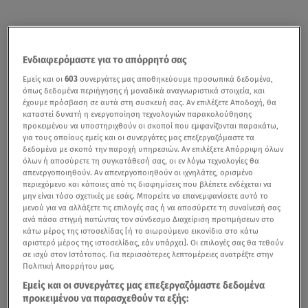
Ενδιαφερόμαστε για το απόρρητό σας
Εμείς και οι
603
συνεργάτες μας αποθηκεύουμε προσωπικά δεδομένα,
όπως δεδομένα περιήγησης ή μοναδικά αναγνωριστικά στοιχεία, και
έχουμε πρόσβαση σε αυτά στη συσκευή σας. Αν επιλέξετε Αποδοχή, θα
καταστεί δυνατή η ενεργοποίηση τεχνολογιών παρακολούθησης
προκειμένου να υποστηριχθούν οι σκοποί που εμφανίζονται παρακάτω,
για τους οποίους εμείς και οι συνεργάτες μας επεξεργαζόμαστε τα
δεδομένα με σκοπό την παροχή υπηρεσιών. Αν επιλέξετε Απόρριψη όλων
όλων ή αποσύρετε τη συγκατάθεσή σας, οι εν λόγω τεχνολογίες θα
απενεργοποιηθούν. Αν απενεργοποιηθούν οι ιχνηλάτες, ορισμένο
περιεχόμενο και κάποιες από τις διαφημίσεις που βλέπετε ενδέχεται να
μην είναι τόσο σχετικές με εσάς. Μπορείτε να επανεμφανίσετε αυτό το
μενού για να αλλάξετε τις επιλογές σας ή να αποσύρετε τη συναίνεσή σας
ανά πάσα στιγμή πατώντας τον σύνδεσμο Διαχείριση προτιμήσεων στο
κάτω μέρος της ιστοσελίδας [ή το αιωρούμενο εικονίδιο στο κάτω
αριστερό μέρος της ιστοσελίδας, εάν υπάρχει]. Οι επιλογές σας θα τεθούν
σε ισχύ στον Ιστότοπος. Για περισσότερες λεπτομέρειες ανατρέξτε στην
Πολιτική Απορρήτου μας.
Εμείς και οι συνεργάτες μας επεξεργαζόμαστε δεδομένα
προκειμένου να παρασχεθούν τα εξής: