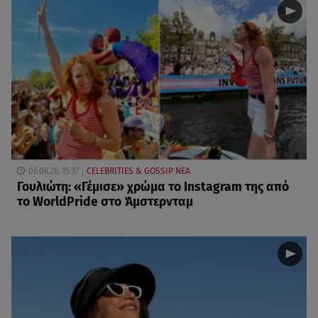
06.08.26, 15:37
CELEBRITIES & GOSSIP ΝΕΑ
Γουλιώτη: «Γέμισε» χρώμα το Instagram της από
το WorldPride στο Άμστερνταμ