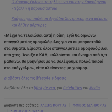
Ο Κούγιας έκλεισε το τηλέφωνο και στην Καινούργιου
- Έξαλλη η παρουσιάστρια
Κούγιας για υπόθεση Λιγνάδη: Χοντροκομμένα ψέματα
και δήθεν μάρτυρες
«
Μέχρι να τελειώσει αυτή η δίκη, εγώ θα δηλώνω
επαγγελματίας ομοφυλόφιλος για να συμπαρασταθώ
στα θύματα. Είμαστε όλοι επαγγελματίες ομοφυλόφιλοι
από χτες. Άνοιξε ο ΚΑΔ, κολλούνται και ένσημα από ό,τι
μαθαίνω, θα βοηθήσουμε να βολέψουμε πολλά παιδιά
στο επάγγελμα», είπε κλείνοντας με χιούμορ.
Διαβάστε όλες τις lifestyle ειδήσεις
Διαβάστε όλα τα
lifestyle νεα
, για
Celebrities
και
Media
.
|
Διαβάστε περισσότερα:
ΑΛΕΞΗΣ ΚΟΥΓΙΑΣ
ΦΟΙΒΟΣ ΔΕΛΗΒΟΡΙΑΣ
|
ΔΗΜΗΤΡΗΣ ΛΙΓΝΑΔΗΣ