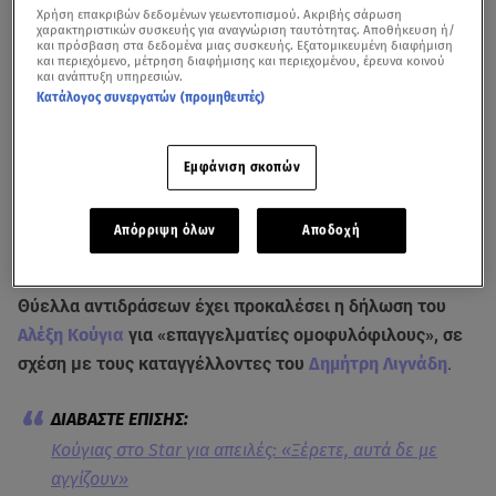
Χρήση επακριβών δεδομένων γεωεντοπισμού. Ακριβής σάρωση
χαρακτηριστικών συσκευής για αναγνώριση ταυτότητας. Αποθήκευση ή/
και πρόσβαση στα δεδομένα μιας συσκευής. Εξατομικευμένη διαφήμιση
και περιεχόμενο, μέτρηση διαφήμισης και περιεχομένου, έρευνα κοινού
και ανάπτυξη υπηρεσιών.
Κατάλογος συνεργατών (προμηθευτές)
Εμφάνιση σκοπών
Ο γνωστός τραγουδοποιός μίλησε στο «Πρωινό» για τις καταγγελίες στον
Απόρριψη όλων
Αποδοχή
χώρο του θεάτρου
Θύελλα αντιδράσεων έχει προκαλέσει η δήλωση του
Αλέξη Κούγια
για «επαγγελματίες ομοφυλόφιλους», σε
σχέση με τους καταγγέλλοντες του
Δημήτρη Λιγνάδη
.
Κούγιας στο Star για απειλές: «Ξέρετε, αυτά δε με
αγγίζουν»