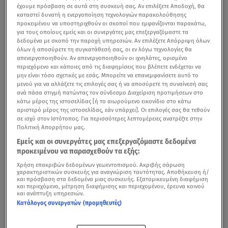
έχουμε πρόσβαση σε αυτά στη συσκευή σας. Αν επιλέξετε Αποδοχή, θα
καταστεί δυνατή η ενεργοποίηση τεχνολογιών παρακολούθησης
προκειμένου να υποστηριχθούν οι σκοποί που εμφανίζονται παρακάτω,
για τους οποίους εμείς και οι συνεργάτες μας επεξεργαζόμαστε τα
δεδομένα με σκοπό την παροχή υπηρεσιών. Αν επιλέξετε Απόρριψη όλων
όλων ή αποσύρετε τη συγκατάθεσή σας, οι εν λόγω τεχνολογίες θα
απενεργοποιηθούν. Αν απενεργοποιηθούν οι ιχνηλάτες, ορισμένο
περιεχόμενο και κάποιες από τις διαφημίσεις που βλέπετε ενδέχεται να
μην είναι τόσο σχετικές με εσάς. Μπορείτε να επανεμφανίσετε αυτό το
μενού για να αλλάξετε τις επιλογές σας ή να αποσύρετε τη συναίνεσή σας
ανά πάσα στιγμή πατώντας τον σύνδεσμο Διαχείριση προτιμήσεων στο
κάτω μέρος της ιστοσελίδας [ή το αιωρούμενο εικονίδιο στο κάτω
αριστερό μέρος της ιστοσελίδας, εάν υπάρχει]. Οι επιλογές σας θα τεθούν
σε ισχύ στον Ιστότοπος. Για περισσότερες λεπτομέρειες ανατρέξτε στην
Πολιτική Απορρήτου μας.
Εμείς και οι συνεργάτες μας επεξεργαζόμαστε δεδομένα
προκειμένου να παρασχεθούν τα εξής:
Χρήση επακριβών δεδομένων γεωεντοπισμού. Ακριβής σάρωση
χαρακτηριστικών συσκευής για αναγνώριση ταυτότητας. Αποθήκευση ή/
και πρόσβαση στα δεδομένα μιας συσκευής. Εξατομικευμένη διαφήμιση
και περιεχόμενο, μέτρηση διαφήμισης και περιεχομένου, έρευνα κοινού
και ανάπτυξη υπηρεσιών.
Κατάλογος συνεργατών (προμηθευτές)