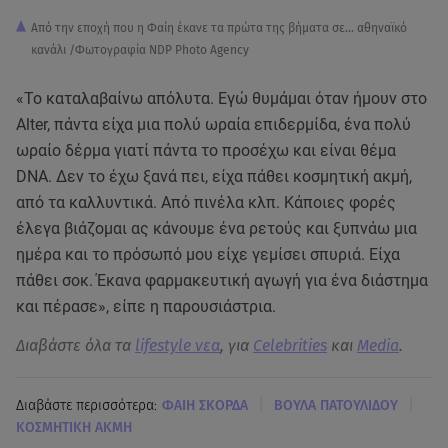
Από την εποχή που η Φαίη έκανε τα πρώτα της βήματα σε... αθηναϊκό
κανάλι /Φωτογραφία NDP Photo Agency
«Το καταλαβαίνω απόλυτα. Εγώ θυμάμαι όταν ήμουν στο
Alter, πάντα είχα μια πολύ ωραία επιδερμίδα, ένα πολύ
ωραίο δέρμα γιατί πάντα το προσέχω και είναι θέμα
DNA. Δεν το έχω ξανά πει, είχα πάθει κοσμητική ακμή,
από τα καλλυντικά. Από πινέλα κλπ. Κάποιες φορές
έλεγα βιάζομαι ας κάνουμε ένα ρετούς και ξυπνάω μια
ημέρα και το πρόσωπό μου είχε γεμίσει σπυριά. Είχα
πάθει σοκ. Έκανα φαρμακευτική αγωγή για ένα διάστημα
και πέρασε», είπε η παρουσιάστρια.
Διαβάστε όλα τα
lifestyle νεα
, για
Celebrities
και
Media
.
|
|
Διαβάστε περισσότερα:
ΦΑΙΗ ΣΚΟΡΔΑ
ΒΟΥΛΑ ΠΑΤΟΥΛΙΔΟΥ
ΚΟΣΜΗΤΙΚΗ ΑΚΜΗ