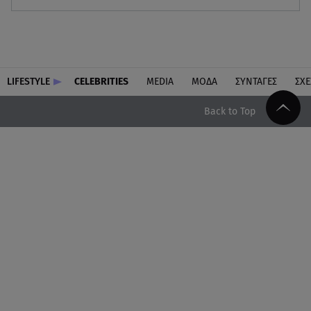
LIFESTYLE
CELEBRITIES
MEDIA
ΜΟΔΑ
ΣΥΝΤΑΓΕΣ
ΣΧΕ
Back to Top