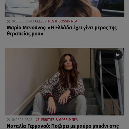
10.08.26, 08:41
CELEBRITIES & GOSSIP ΝΕΑ
Μαρία Μενούνος: «Η Ελλάδα έχει γίνει μέρος της
θεραπείας μου»
10.08.26, 08:33
CELEBRITIES & GOSSIP ΝΕΑ
Ναταλία Γερμανού: Ποζάρει με μαύρο μπικίνι στις