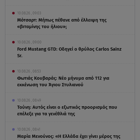
10.08.26 , 09:03
Μότσαρτ: Μήπως πέθανε από έλλειψη της
«βιταμίνης του ήλιου»;
10.08.26 , 09:00
Ford Mustang GTD: Οδηγεί ο θρύλος Carlos Sainz
Sr.
10.08.26 , 08:53
Φωτιάς Κουβαράς: Νέο μήνυμα από 112 για
εκκένωση του Άγιου Στυλιανού
10.08.26 , 08:49
Τούνη: Αυτός είναι ο εξωτικός προορισμός που
επέλεξε για τα γενέθλιά της
10.08.26 , 08:41
Μαρία Μενούνος: «Η Ελλάδα έχει γίνει μέρος της