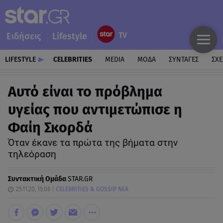
Ειδήσεις
Lifestyle
LIFESTYLE
CELEBRITIES
MEDIA
ΜΟΔΑ
ΣΥΝΤΑΓΕΣ
ΣΧΕ
Αυτό είναι το πρόβλημα
υγείας που αντιμετώπισε η
Φαίη Σκορδά
Όταν έκανε τα πρώτα της βήματα στην
τηλεόραση
Συντακτική Ομάδα
STAR.GR
25.11.20, 15:06
CELEBRITIES & GOSSIP ΝΕΑ