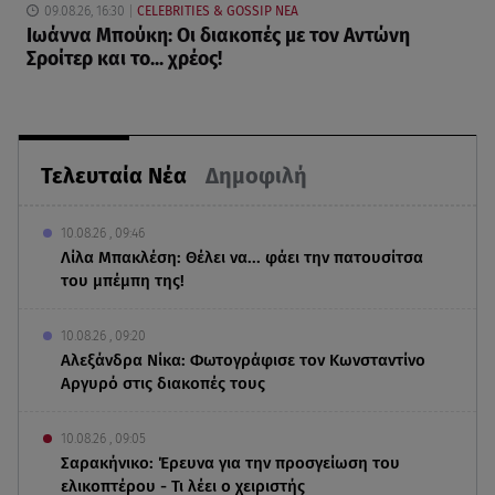
09.08.26, 16:30
CELEBRITIES & GOSSIP ΝΕΑ
Ιωάννα Μπούκη: Οι διακοπές με τον Αντώνη
Σροίτερ και το... χρέος!
Τελευταία Νέα
Δημοφιλή
10.08.26 , 09:46
Λίλα Μπακλέση: Θέλει να... φάει την πατουσίτσα
του μπέμπη της!
10.08.26 , 09:20
Αλεξάνδρα Νίκα: Φωτογράφισε τον Κωνσταντίνο
Αργυρό στις διακοπές τους
10.08.26 , 09:05
Σαρακήνικο: Έρευνα για την προσγείωση του
ελικοπτέρου - Τι λέει ο χειριστής