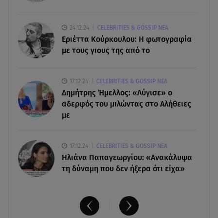
και μπαζούκας
09.08.26 , 22:58
24.12.24
CELEBRITIES & GOSSIP ΝΕΑ
Φωτιά στην Ηλεία: Καλύτερη η εικόνα της
Εριέττα Κούρκουλου: Η φωτογραφία
πυρκαγιάς στο Μουζάκι
με τους γιους της από το
09.08.26 , 22:14
17.12.24
CELEBRITIES & GOSSIP ΝΕΑ
Απίστευτη απάτη με «μαϊμού αστυνομικούς» - Το
Δημήτρης Ήμελλος: «Λύγισε» ο
κόλπο με το 100
αδερφός του μιλώντας στο Αλήθειες
με
17.12.24
CELEBRITIES & GOSSIP ΝΕΑ
Ηλιάνα Παπαγεωργίου: «Ανακάλυψα
τη δύναμη που δεν ήξερα ότι είχα»