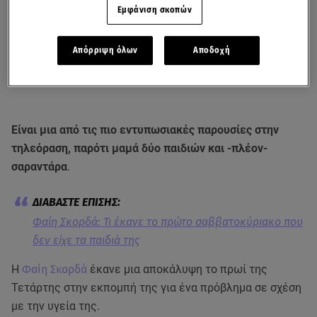
Εμφάνιση σκοπών
Απόρριψη όλων
Αποδοχή
Είναι μια από τις πιο εντυπωσιακές παρουσίες στην
τηλεόραση, παρότι μαμά δύο παιδιών και -πλέον-
σαραντάρα
.
Φαίη Σκορδά: Τι έκανε το πρώτο σαββατοκύριακο που
δεν είχε τα παιδιά της
Η
Φαίη Σκορδά
έκανε μια αποκάλυψη το πρωί της
Τετάρτης στην εκπομπή της για ένα πρόβλημα σε σχέση
με την υγεία της.