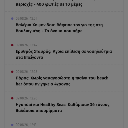
περιοχές - 400 φωτιές σε 10 μέρες
09.08.26 , 12:54
Βαλέρια Χοψονίδου: Βάφτισε τον γιο της στη
Βουλιαγμένη - Το όνομα που πήρε
09.08.26 , 12:44
Ερυθρός Σταυρός: Άγρια επίθεση σε νοσηλεύτρια
στα Επείγοντα
09.08.26 , 12:28
Πάρος: Χωρίς ναυαγοσώστη η πισίνα του beach
bar όπου πνίγηκε ο 4χρονος
09.08.26 , 12:20
Hyundai και Healthy Seas: Καθάρισαν 36 τόνους
θαλάσσια απορρίμματα
09.08.26 , 12:13