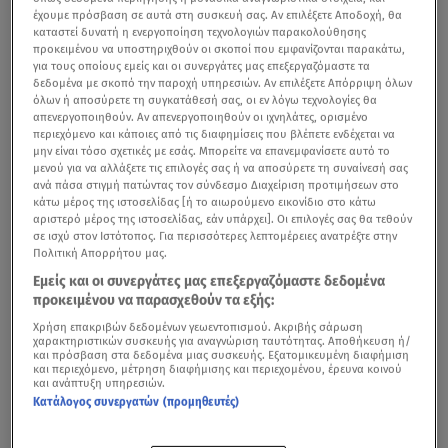
έχουμε πρόσβαση σε αυτά στη συσκευή σας. Αν επιλέξετε Αποδοχή, θα
καταστεί δυνατή η ενεργοποίηση τεχνολογιών παρακολούθησης
προκειμένου να υποστηριχθούν οι σκοποί που εμφανίζονται παρακάτω,
για τους οποίους εμείς και οι συνεργάτες μας επεξεργαζόμαστε τα
δεδομένα με σκοπό την παροχή υπηρεσιών. Αν επιλέξετε Απόρριψη όλων
όλων ή αποσύρετε τη συγκατάθεσή σας, οι εν λόγω τεχνολογίες θα
απενεργοποιηθούν. Αν απενεργοποιηθούν οι ιχνηλάτες, ορισμένο
περιεχόμενο και κάποιες από τις διαφημίσεις που βλέπετε ενδέχεται να
μην είναι τόσο σχετικές με εσάς. Μπορείτε να επανεμφανίσετε αυτό το
μενού για να αλλάξετε τις επιλογές σας ή να αποσύρετε τη συναίνεσή σας
ανά πάσα στιγμή πατώντας τον σύνδεσμο Διαχείριση προτιμήσεων στο
κάτω μέρος της ιστοσελίδας [ή το αιωρούμενο εικονίδιο στο κάτω
αριστερό μέρος της ιστοσελίδας, εάν υπάρχει]. Οι επιλογές σας θα τεθούν
σε ισχύ στον Ιστότοπος. Για περισσότερες λεπτομέρειες ανατρέξτε στην
Πολιτική Απορρήτου μας.
Εμείς και οι συνεργάτες μας επεξεργαζόμαστε δεδομένα
προκειμένου να παρασχεθούν τα εξής:
Χρήση επακριβών δεδομένων γεωεντοπισμού. Ακριβής σάρωση
χαρακτηριστικών συσκευής για αναγνώριση ταυτότητας. Αποθήκευση ή/
και πρόσβαση στα δεδομένα μιας συσκευής. Εξατομικευμένη διαφήμιση
και περιεχόμενο, μέτρηση διαφήμισης και περιεχομένου, έρευνα κοινού
και ανάπτυξη υπηρεσιών.
Κατάλογος συνεργατών (προμηθευτές)