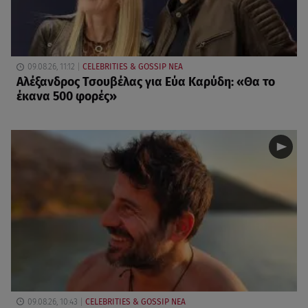
09.08.26, 11:12
CELEBRITIES & GOSSIP ΝΕΑ
Αλέξανδρος Τσουβέλας για Εύα Καρύδη: «Θα το
έκανα 500 φορές»
09.08.26, 10:43
CELEBRITIES & GOSSIP ΝΕΑ