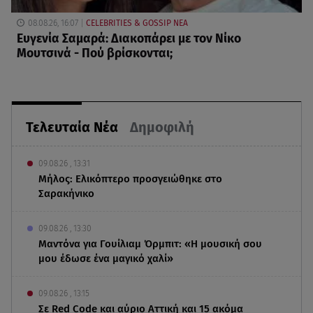
08.08.26, 16:07
CELEBRITIES & GOSSIP ΝΕΑ
Ευγενία Σαμαρά: Διακοπάρει με τον Νίκο
Μουτσινά - Πού βρίσκονται;
Τελευταία Νέα
Δημοφιλή
09.08.26 , 13:31
Μήλος: Ελικόπτερο προσγειώθηκε στο
Σαρακήνικο
09.08.26 , 13:30
Μαντόνα για Γουίλιαμ Όρμπιτ: «Η μουσική σου
μου έδωσε ένα μαγικό χαλί»
09.08.26 , 13:15
Σε Red Code και αύριο Αττική και 15 ακόμα