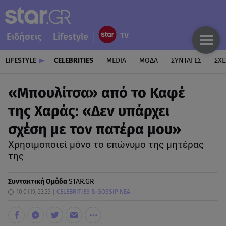
Ειδήσεις
Lifestyle
LIFESTYLE
CELEBRITIES
MEDIA
ΜΟΔΑ
ΣΥΝΤΑΓΕΣ
ΣΧΕ
«Μπουλίτσα» από το Καφέ
της Χαράς: «Δεν υπάρχει
σχέση με τον πατέρα μου»
Χρησιμοποιεί μόνο το επώνυμο της μητέρας
της
Συντακτική Ομάδα
STAR.GR
10.01.19, 23:33
CELEBRITIES & GOSSIP ΝΕΑ