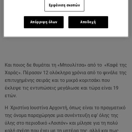
Εμφάνιση σκοπών
Απόρριψη όλων
Αποδοχή
Και ποιος δε θυμάται τη «Μπουλίτσα» από το «Καφέ της
Χαράς». Πέρασαν 12 ολόκληρα χρόνια από το φινάλε της
επιτυχημένης σειράς και το μικρό κοριτσάκι που
έκλεψε τις εντυπώσεις μεγάλωσε και τώρα είναι 19
ετών.
Η Χριστίνα Ιουστίνα Αρχοντή, όπως είναι το πραγματικό
της όνομα παραχώρησε μια συνέντευξη εφ’ όλης της
ύλης στο περιοδικό «Λοιπόν» και μίλησε για τη πολύ
καλή σχέση που έχει με τη μητέρα της, αλλά και πως