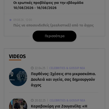
Οι ερωτικές προβλέψεις για την εβδομάδα
10/08/2026 - 16/08/2026
09.08.26 , 12:00
Πώς να αποσυνδεθείς (ρεαλιστικά) από το άγχος
στις διακοπές
Περισσότερα
09.08.26 , 11:55
Διακοπές στην Κρήτη κάνει ο πρωθυπουργός
VIDEOS
09.08.26 , 11:48
Αλεξάνδρα Νίκα: Είναι περήφανη για την αδερφή
22.04.25
CELEBRITIES & GOSSIP ΝΕΑ
της Νταίζη - Η ανάρτηση
Παρθένος: Σχέσεις στο μικροσκόπιο.
Δουλειά και υγεία, σας δημιουργούν
09.08.26 , 11:38
άγχος
Κόσοβο: Βουλευτές πέταξαν αυγά στον
υπηρεσιακό πρωθυπουργό
20.02.25
CELEBRITIES & GOSSIP ΝΕΑ
09.08.26 , 11:23
Καραβοκύρη για Ζουγανέλη: «Η