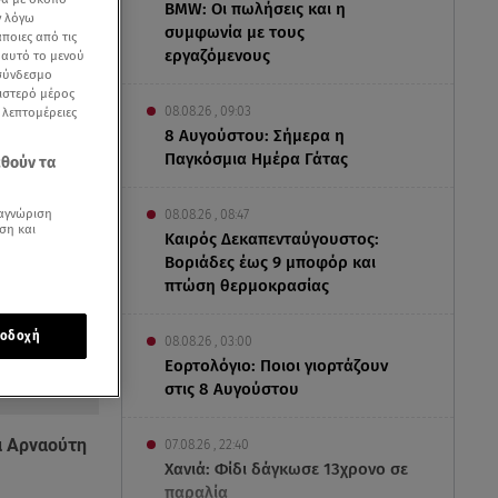
BMW: Οι πωλήσεις και η
ν λόγω
συμφωνία με τους
ποιες από τις
εργαζόμενους
ε αυτό το μενού
 σύνδεσμο
ριστερό μέρος
08.08.26 , 09:03
ς λεπτομέρειες
8 Αυγούστου: Σήμερα η
Παγκόσμια Ημέρα Γάτας
εθούν τα
αγνώριση
08.08.26 , 08:47
ση και
Καιρός Δεκαπενταύγουστος:
Βοριάδες έως 9 μποφόρ και
πτώση θερμοκρασίας
οδοχή
08.08.26 , 03:00
Εορτολόγιο: Ποιοι γιορτάζουν
στις 8 Αυγούστου
α Αρναούτη
07.08.26 , 22:40
Χανιά: Φίδι δάγκωσε 13χρονο σε
παραλία