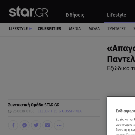
Αθλητικά
Quiz
Ειδήσεις
Lifestyle
Αυτοκίνητο
LIFESTYLE
CELEBRITIES
MEDIA
ΜΟΔΑ
ΣΥΝΤΑΓΕΣ
«Απαγο
Παντελ
Εξώδικο τ
Συντακτική Ομάδα
STAR.GR
Ενδιαφερό
25.06.18, 01:08
CELEBRITIES & GOSSIP ΝΕΑ
Εμείς και οι
αναγνωριστι
δυνατή η ε
εμφανίζοντα