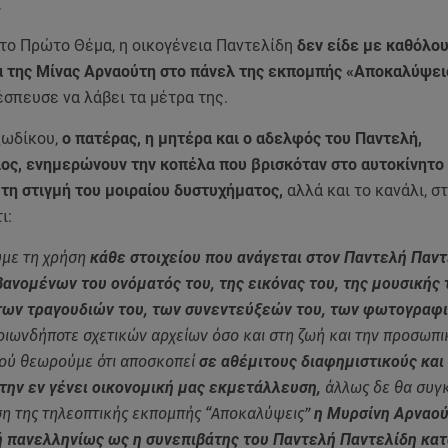
.
το Πρώτο Θέμα, η οικογένεια Παντελίδη
δεν είδε με καθόλου
α της Μίνας Αρναούτη στο πάνελ της εκπομπής «Αποκαλύψε
έσπευσε να λάβει τα μέτρα της.
ωδίκου,
ο πατέρας, η μητέρα και ο αδελφός του Παντελή,
ος, ενημερώνουν την κοπέλα που βρισκόταν στο αυτοκίνητο
τη στιγμή του μοιραίου δυστυχήματος,
αλλά και το κανάλι, σ
ι:
με τη χρήση
κάθε στοιχείου που ανάγεται στον Παντελή Παντ
ανομένων του ονόματός του, της εικόνας του, της μουσικής 
 των τραγουδιών του, των συνεντεύξεών του, των φωτογραφ
 οιωνδήποτε σχετικών αρχείων όσο και στη ζωή και την προσωπ
φού θεωρούμε ότι αποσκοπεί
σε αθέμιτους διαφημιστικούς και
 την εν γένει οικονομική μας εκμετάλλευση,
άλλως δε θα συγ
η της τηλεοπτικής εκπομπής “Αποκαλύψεις”
η Μυρσίνη Αρναού
ή πανελληνίως ως η συνεπιβάτης του Παντελή Παντελίδη κατ