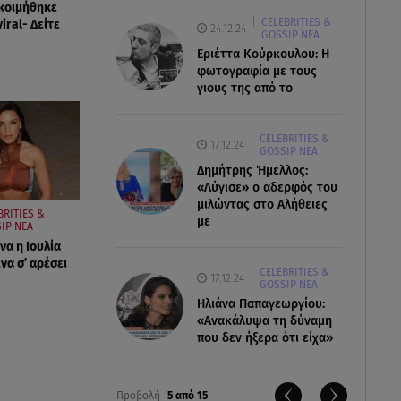
κοιμήθηκε
CELEBRITIES &
viral- Δείτε
24.12.24
GOSSIP ΝΕΑ
Εριέττα Κούρκουλου: Η
φωτογραφία με τους
γιους της από το
CELEBRITIES &
17.12.24
GOSSIP ΝΕΑ
Δημήτρης Ήμελλος:
«Λύγισε» ο αδερφός του
μιλώντας στο Αλήθειες
BRITIES &
με
IP ΝΕΑ
να η Ιουλία
να σ’ αρέσει
CELEBRITIES &
17.12.24
GOSSIP ΝΕΑ
Ηλιάνα Παπαγεωργίου:
«Ανακάλυψα τη δύναμη
που δεν ήξερα ότι είχα»
Προβολή
5 από 15