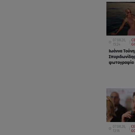
07.08.26,
CE
15:24
G
Ιωάννα Τούνη
Σπυριδωνίδης
φωτογραφία α
07.08.26,
CE
13:16
GO