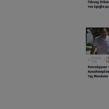
Γιάννης Στάνκ
τον έφηβο με
07.08.26,
CE
11:02
G
Καινούργιου 
Αγκαλιασμένο
της Μυκόνου