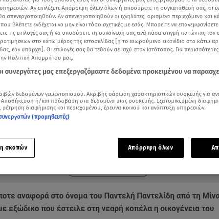
υπηρεσιών. Αν επιλέξετε Απόρριψη όλων όλων ή αποσύρετε τη συγκατάθεσή σας, οι ε
 θα απενεργοποιηθούν. Αν απενεργοποιηθούν οι ιχνηλάτες, ορισμένο περιεχόμενο και κά
 που βλέπετε ενδέχεται να μην είναι τόσο σχετικές με εσάς. Μπορείτε να επανεμφανίσετ
ξετε τις επιλογές σας ή να αποσύρετε τη συναίνεσή σας ανά πάσα στιγμή πατώντας τον
προτιμήσεων στο κάτω μέρος της ιστοσελίδας [ή το αιωρούμενο εικονίδιο στο κάτω α
δας, εάν υπάρχει]. Οι επιλογές σας θα τεθούν σε ισχύ στον Ιστότοπος. Για περισσότερε
την Πολιτική Απορρήτου μας.
 οι συνεργάτες μας επεξεργαζόμαστε δεδομένα προκειμένου να παρασχ
ριβών δεδομένων γεωεντοπισμού. Ακριβής σάρωση χαρακτηριστικών συσκευής για αν
 Αποθήκευση ή/και πρόσβαση στα δεδομένα μιας συσκευής. Εξατομικευμένη διαφήμι
, μέτρηση διαφήμισης και περιεχομένου, έρευνα κοινού και ανάπτυξη υπηρεσιών.
συνεργατών (προμηθευτές)
ότερα άρθρα μας στην αναζήτηση σας
.gr στις επιλογές σας
Δείτε περισσότερα άρθρα μας στα αποτελέσματα αναζήτησης
η σκοπών
Απόρριψη όλων
Απ
Add star.gr on Google
ποτε αναφορά στο όνομα του Παντελή Παντελίδη από τη Μίν
με εξώδικο που έστειλε στη νεαρή κοπέλα η οικογένεια του