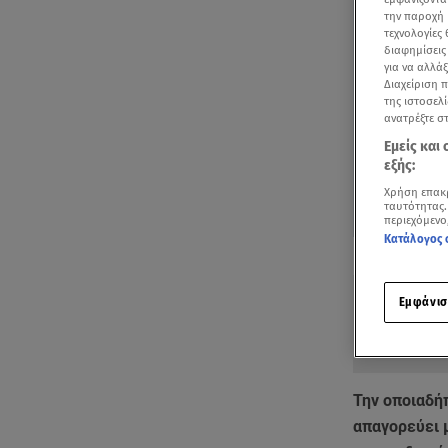
την παροχή 
τεχνολογίες
διαφημίσεις
για να αλλά
Διαχείριση 
της ιστοσελί
ανατρέξτε σ
Εμείς και
εξής:
Χρήση επακ
ταυτότητας.
περιεχόμενο
Κατάλογος 
Δείτε περισσ
Πρόσθηκη star
Εμφάνισ
Την οποιαδή
απαγορεύει 