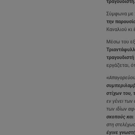
τραγουδιστή
Σύμφωνα με 
την παρουσί
Καναλιού κι 
Μέσω του εξ
Τριαντάφυλλ
τραγουδιστή 
εργάζεται, ότ
«Απαγορεύου
συμπεριλαμβ
στίχων του,
εν γένει των
των ιδίων α
σκοπούς και
στη στελέχωσ
έγινε γνωστ