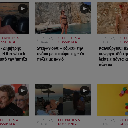
LEBRITIES &
07.08.26,
CELEBRITIES &
07.08.26,
CELE
OSSIP ΝΕΑ
14:44
GOSSIP ΝΕΑ
13:33
GOSS
 - Δημήτρης
Στεφανίδου: «Κόβει» την
Καινούργιου:Πέ
: Η throwback
ανάσα με το σώμα της - Οι
συνεργάτιδά τη
πό την Ίμπιζα
πόζες με μαγιό
λείπεις πάντα κα
πάντα»
LEBRITIES &
07.08.26,
CELEBRITIES &
07.08.26,
CELE
SSIP ΝΕΑ
12:51
GOSSIP ΝΕΑ
11:17
GOSS