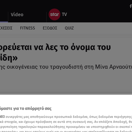
Video
ΣΧΕΣΕΙΣ
FITNESS
ΕΞΟΔΟΣ
QUIZ
ρεύεται να λες το όνομα του
ίδη»
ης οικογένειας του τραγουδιστή στη Μίνα Αρναούτ
μαστε για το απόρρητό σας
603
συνεργάτες μας αποθηκεύουμε προσωπικά δεδομένα, όπως δεδομένα περιήγησης
κά στοιχεία, και έχουμε πρόσβαση σε αυτά στη συσκευή σας. Αν επιλέξετε Αποδοχή, θ
νεργοποίηση τεχνολογιών παρακολούθησης προκειμένου να υποστηριχθούν οι σκοποί
ι παρακάτω, για τους οποίους εμείς και οι συνεργάτες μας επεξεργαζόμαστε τα δεδομέ