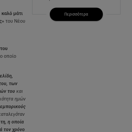
 καλό μάτι
07.08.26 , 22:05
Περισσότερα
Φωτιές: Στάχτη Το Πράσινο
ις»
του Νέου
Στολίδι Της Δυτικής Αττικής
07.08.26 , 21:50
«Συμφωνία της Μέκκας» για
 του
Τουρκία – Σαουδική Αραβία -
το οποίο
Πακιστάν
07.08.26 , 21:50
ελίδη,
Καιρός: Έρχονται ξανά 40άρια -
του, των
Σε ποιες περιοχές
ιών του
και
ικότητα ημών
07.08.26 , 21:32
 εμπορικούς
Κρήτη: Τουρίστας ρωτούσε
καταλεγόταν
πόσο να πληρώσει για να
ασελγήσει σε 10χρονη
τη, η οποία
ά τον χρόνο