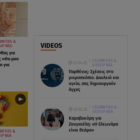
Μυστράς: Κρίσιμος για το
κατηγορητήριο ο χρόνος
θανάτου του 90χρονου
07.08.26 , 20:13
Κυψέλη: Tι βρέθηκε στο
BRITIES &
VIDEOS
IP ΝΕΑ
διαμέρισμα της 38χρονης Λίζα
νθος για
ς «Θα μου
CELEBRITIES &
22.04.25
ι για
GOSSIP ΝΕΑ
Παρθένος: Σχέσεις στο
μικροσκόπιο. Δουλειά και
υγεία, σας δημιουργούν
άγχος
CELEBRITIES &
20.02.25
GOSSIP ΝΕΑ
Καραβοκύρη για
Ζουγανέλη: «Η Ελεωνόρα
είναι θεάρα»
BRITIES &
IP ΝΕΑ