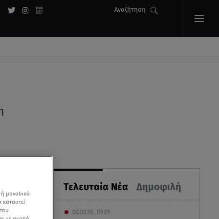
Αναζήτηση
η
Τελευταία Νέα
Δημοφιλή
 ή μοναδικά
α καταστεί
 που
08.08.26 , 09:05
να με σκοπό