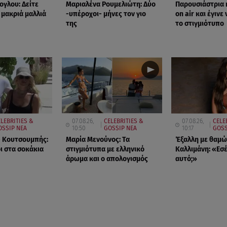
ογλου: Δείτε
Μαριαλένα Ρουμελιώτη: Δύο
Παρουσιάστρια 
 μακριά μαλλιά
-υπέροχοι- μήνες τον γιο
on air και έγινε 
της
το στιγμιότυπο
LEBRITIES &
07.08.26,
CELEBRITIES &
07.08.26,
CELE
OSSIP ΝΕΑ
10:50
GOSSIP ΝΕΑ
10:17
GOSS
- Κουτσουμπής:
Μαρία Μενούνος: Τα
Έξαλλη με θαμώ
ι στα σοκάκια
στιγμιότυπα με ελληνικό
Καλλιμάνη: «Εσέ
άρωμα και ο απολογισμός
αυτό;»