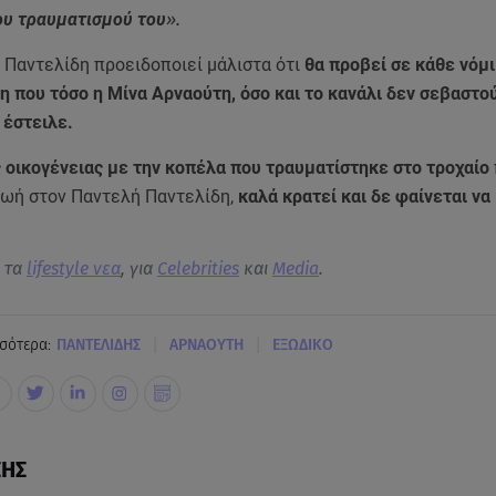
ου τραυματισμού του
».
 Παντελίδη προειδοποιεί μάλιστα ότι
θα προβεί σε κάθε νόμ
 που τόσο η Μίνα Αρναούτη, όσο και το κανάλι δεν σεβαστο
 έστειλε.
 οικογένειας με την κοπέλα που τραυματίστηκε στο τροχαίο
 ζωή στον Παντελή Παντελίδη,
καλά κρατεί και δε φαίνεται να
α τα
lifestyle νεα
, για
Celebrities
και
Media
.
|
|
σότερα:
ΠΑΝΤΕΛΙΔΗΣ
ΑΡΝΑΟΥΤΗ
ΕΞΩΔΙΚΟ
ΣΗΣ