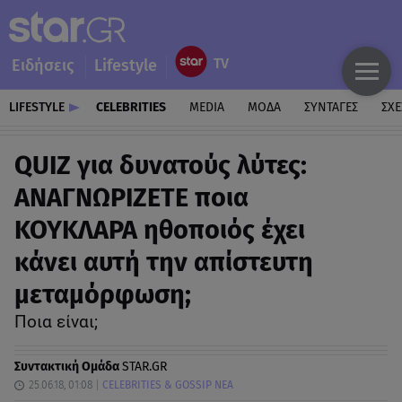
Ειδήσεις
Lifestyle
LIFESTYLE
CELEBRITIES
MEDIA
ΜΟΔΑ
ΣΥΝΤΑΓΕΣ
ΣΧΕ
QUIZ για δυνατούς λύτες:
ΑΝΑΓΝΩΡΙΖΕΤΕ ποια
ΚΟΥΚΛΑΡΑ ηθοποιός έχει
κάνει αυτή την απίστευτη
μεταμόρφωση;
Ποια είναι;
Συντακτική Ομάδα
STAR.GR
25.06.18, 01:08
CELEBRITIES & GOSSIP ΝΕΑ