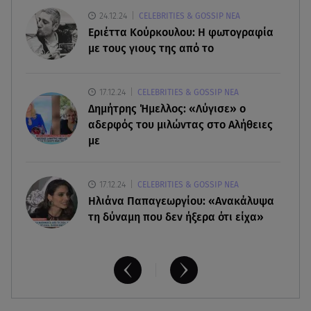
07.08.26 , 11:02
24.12.24
CELEBRITIES & GOSSIP ΝΕΑ
Ταϊλάνδη: Μαθητής άνοιξε πυρ σε σχολείο -
Εριέττα Κούρκουλου: Η φωτογραφία
Τουλάχιστον 8 νεκροί
με τους γιους της από το
07.08.26 , 10:50
17.12.24
CELEBRITIES & GOSSIP ΝΕΑ
Μαρία Μενούνος: Τα στιγμιότυπα με ελληνικό
Δημήτρης Ήμελλος: «Λύγισε» ο
άρωμα και ο απολογισμός
αδερφός του μιλώντας στο Αλήθειες
με
17.12.24
CELEBRITIES & GOSSIP ΝΕΑ
Ηλιάνα Παπαγεωργίου: «Ανακάλυψα
τη δύναμη που δεν ήξερα ότι είχα»