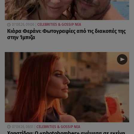
07.08.26, 09:06
CELEBRITIES & GOSSIP ΝΕΑ
Κιάρα Φεράνι: Φωτογραφίες από τις διακοπές της
στην Ίμπιζα
07.08.26, 08:51
CELEBRITIES & GOSSIP ΝΕΑ
Χρηστίδου: Ο «photobomber» ανάμεσα σε εκείνη