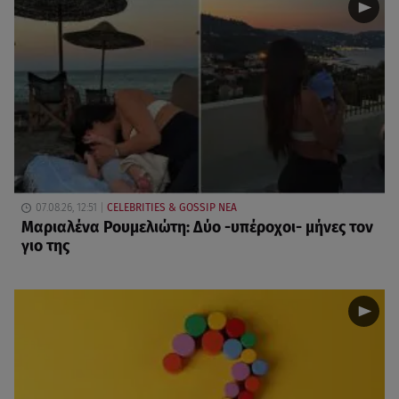
07.08.26, 12:51
CELEBRITIES & GOSSIP ΝΕΑ
Μαριαλένα Ρουμελιώτη: Δύο -υπέροχοι- μήνες τον
γιο της