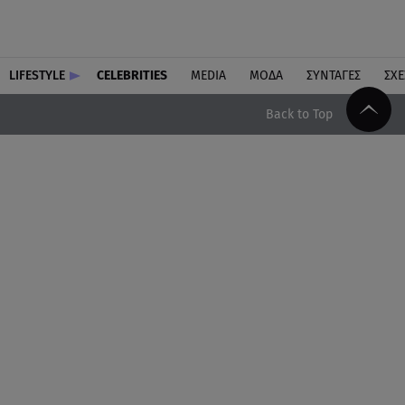
LIFESTYLE
CELEBRITIES
MEDIA
ΜΟΔΑ
ΣΥΝΤΑΓΕΣ
ΣΧΕ
Back to Top