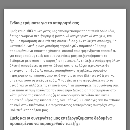
Ενδιαφερόμαστε για το απόρρητό σας
Εμείς και οι
603
συνεργάτες μας αποθηκεύουμε προσωπικά δεδομένα,
όπως δεδομένα περιήγησης ή μοναδικά αναγνωριστικά στοιχεία, και
έχουμε πρόσβαση σε αυτά στη συσκευή σας. Αν επιλέξετε Αποδοχή, θα
καταστεί δυνατή η ενεργοποίηση τεχνολογιών παρακολούθησης
προκειμένου να υποστηριχθούν οι σκοποί που εμφανίζονται παρακάτω,
για τους οποίους εμείς και οι συνεργάτες μας επεξεργαζόμαστε τα
δεδομένα με σκοπό την παροχή υπηρεσιών. Αν επιλέξετε Απόρριψη όλων
όλων ή αποσύρετε τη συγκατάθεσή σας, οι εν λόγω τεχνολογίες θα
απενεργοποιηθούν. Αν απενεργοποιηθούν οι ιχνηλάτες, ορισμένο
περιεχόμενο και κάποιες από τις διαφημίσεις που βλέπετε ενδέχεται να
μην είναι τόσο σχετικές με εσάς. Μπορείτε να επανεμφανίσετε αυτό το
μενού για να αλλάξετε τις επιλογές σας ή να αποσύρετε τη συναίνεσή σας
ανά πάσα στιγμή πατώντας τον σύνδεσμο Διαχείριση προτιμήσεων στο
κάτω μέρος της ιστοσελίδας [ή το αιωρούμενο εικονίδιο στο κάτω
αριστερό μέρος της ιστοσελίδας, εάν υπάρχει]. Οι επιλογές σας θα τεθούν
σε ισχύ στον Ιστότοπος. Για περισσότερες λεπτομέρειες ανατρέξτε στην
Πολιτική Απορρήτου μας.
Εμείς και οι συνεργάτες μας επεξεργαζόμαστε δεδομένα
προκειμένου να παρασχεθούν τα εξής: