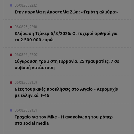
06.08.26 , 22:12
Στην παραλία η Αποστολία Ζώη: «Γεμάτη αλμύρα»
06.08.26 , 22:10
Κλήρωση Τζόκερ 6/8/2026: Οι τυχεροί αριθμοί για
τα 2.500.000 ευρώ
06.08.26 , 22:02
Σύγκρουση τραμ στη Γερμανία: 25 τραυματίες, 7 σε
σοβαρή κατάσταση
06.08.26 , 21:59
Νέες τουρκικές προκλήσεις στο Αιγαίο - Αερομαχία
με ελληνικά F-16
06.08.26 , 21:31
Τροχαίο για τον Mike - Η ανακοίνωση του ράπερ
στα social media