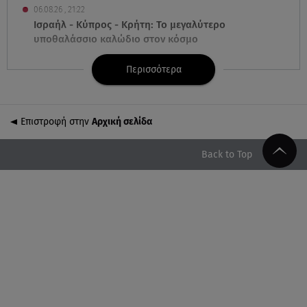
06.08.26 , 21:22
Ισραήλ - Κύπρος - Κρήτη: Το μεγαλύτερο
υποθαλάσσιο καλώδιο στον κόσμο
Περισσότερα
06.08.26 , 21:07
Motor Oil: Δωρεά πυροσβεστικών οχημάτων και
εξοπλισμού στον Άγιο Βασίλειο
Επιστροφή στην
Αρχική σελίδα
06.08.26 , 20:49
Άκης Παυλόπουλος: Η τρυφερή εξομολόγηση της
Back to Top
συζύγου του, Ελένης Φωτοπούλου
06.08.26 , 20:25
Πώς επικοινωνούν τα ελικόπτερα στη φωτιά και ο
ρόλος του «συνδέσμου»
06.08.26 , 20:16
Αθηνά Οικονομάκου από την Μπόρα Μπόρα:
«Έσκασε όλη η κούραση του χειμώνα»