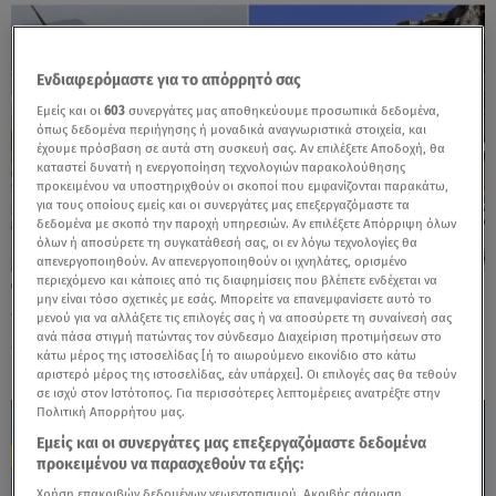
Ενδιαφερόμαστε για το απόρρητό σας
Εμείς και οι
603
συνεργάτες μας αποθηκεύουμε προσωπικά δεδομένα,
όπως δεδομένα περιήγησης ή μοναδικά αναγνωριστικά στοιχεία, και
έχουμε πρόσβαση σε αυτά στη συσκευή σας. Αν επιλέξετε Αποδοχή, θα
καταστεί δυνατή η ενεργοποίηση τεχνολογιών παρακολούθησης
προκειμένου να υποστηριχθούν οι σκοποί που εμφανίζονται παρακάτω,
για τους οποίους εμείς και οι συνεργάτες μας επεξεργαζόμαστε τα
δεδομένα με σκοπό την παροχή υπηρεσιών. Αν επιλέξετε Απόρριψη όλων
όλων ή αποσύρετε τη συγκατάθεσή σας, οι εν λόγω τεχνολογίες θα
απενεργοποιηθούν. Αν απενεργοποιηθούν οι ιχνηλάτες, ορισμένο
περιεχόμενο και κάποιες από τις διαφημίσεις που βλέπετε ενδέχεται να
29.07.26, 13:10
μην είναι τόσο σχετικές με εσάς. Μπορείτε να επανεμφανίσετε αυτό το
«Οδύσσεια»: Από την Ισλανδία μέχρι το
μενού για να αλλάξετε τις επιλογές σας ή να αποσύρετε τη συναίνεσή σας
Μαρόκο - Πού γυρίστηκε η ταινία
ανά πάσα στιγμή πατώντας τον σύνδεσμο Διαχείριση προτιμήσεων στο
κάτω μέρος της ιστοσελίδας [ή το αιωρούμενο εικονίδιο στο κάτω
αριστερό μέρος της ιστοσελίδας, εάν υπάρχει]. Οι επιλογές σας θα τεθούν
σε ισχύ στον Ιστότοπος. Για περισσότερες λεπτομέρειες ανατρέξτε στην
Πολιτική Απορρήτου μας.
Εμείς και οι συνεργάτες μας επεξεργαζόμαστε δεδομένα
προκειμένου να παρασχεθούν τα εξής:
Χρήση επακριβών δεδομένων γεωεντοπισμού. Ακριβής σάρωση