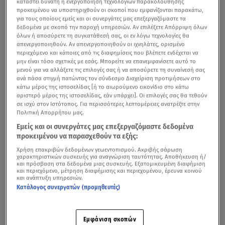
καταστεί δυνατή η ενεργοποίηση τεχνολογιών παρακολούθησης
προκειμένου να υποστηριχθούν οι σκοποί που εμφανίζονται παρακάτω,
για τους οποίους εμείς και οι συνεργάτες μας επεξεργαζόμαστε τα
δεδομένα με σκοπό την παροχή υπηρεσιών. Αν επιλέξετε Απόρριψη όλων
όλων ή αποσύρετε τη συγκατάθεσή σας, οι εν λόγω τεχνολογίες θα
απενεργοποιηθούν. Αν απενεργοποιηθούν οι ιχνηλάτες, ορισμένο
περιεχόμενο και κάποιες από τις διαφημίσεις που βλέπετε ενδέχεται να
μην είναι τόσο σχετικές με εσάς. Μπορείτε να επανεμφανίσετε αυτό το
μενού για να αλλάξετε τις επιλογές σας ή να αποσύρετε τη συναίνεσή σας
ανά πάσα στιγμή πατώντας τον σύνδεσμο Διαχείριση προτιμήσεων στο
κάτω μέρος της ιστοσελίδας [ή το αιωρούμενο εικονίδιο στο κάτω
αριστερό μέρος της ιστοσελίδας, εάν υπάρχει]. Οι επιλογές σας θα τεθούν
σε ισχύ στον Ιστότοπος. Για περισσότερες λεπτομέρειες ανατρέξτε στην
Πολιτική Απορρήτου μας.
Εμείς και οι συνεργάτες μας επεξεργαζόμαστε δεδομένα
προκειμένου να παρασχεθούν τα εξής:
Χρήση επακριβών δεδομένων γεωεντοπισμού. Ακριβής σάρωση
χαρακτηριστικών συσκευής για αναγνώριση ταυτότητας. Αποθήκευση ή/
και πρόσβαση στα δεδομένα μιας συσκευής. Εξατομικευμένη διαφήμιση
και περιεχόμενο, μέτρηση διαφήμισης και περιεχομένου, έρευνα κοινού
και ανάπτυξη υπηρεσιών.
Κατάλογος συνεργατών (προμηθευτές)
Εμφάνιση σκοπών