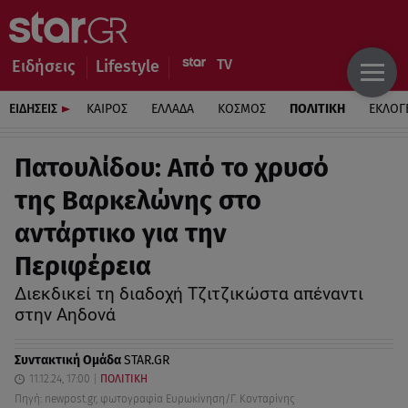
Ειδήσεις
Lifestyle
ΕΙΔΗΣΕΙΣ
ΚΑΙΡΟΣ
ΕΛΛΑΔΑ
ΚΟΣΜΟΣ
ΠΟΛΙΤΙΚΗ
ΕΚΛΟΓ
Πατουλίδου: Από το χρυσό
της Βαρκελώνης στο
αντάρτικο για την
Περιφέρεια
Διεκδικεί τη διαδοχή Τζιτζικώστα απέναντι
στην Αηδονά
Συντακτική Ομάδα
STAR.GR
11.12.24, 17:00
ΠΟΛΙΤΙΚΗ
Πηγή: newpost.gr, φωτογραφία Ευρωκίνηση/Γ. Κονταρίνης