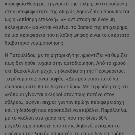
κορυφαία θέση με τη γνωστή της τόλμη, αντιτασσόμενη
στην υποψηφιότητα της Αθηνάς Αηδονά που προωθείται
ως η «επίσημη επιλογή». «Η αντίσταση σε έναν μη
εκλεγμένο» φαίνεται να είναι το βασικό της επιχείρημα,
σε μια περιφέρεια που η λαϊκή ψήφος είναι το υπέρτατο
διαβατήριο νομιμοποίησης.
Η Πατουλίδου, με τη ρητορική της, φροντίζει να θυμίζει
πως δεν ήρθε τυχαία στην αυτοδιοίκηση. Από το χρυσό
στη Βαρκελώνη μέχρι τη διεκδίκηση της Περιφέρειας,
το μήνυμά της είναι σαφές: «Δεν μου είπαν ποτέ να
σωπάσω, ούτε θα το δεχτώ τώρα». Με τη φράση της ότι
«κάποιοι γίνονται σκληροί όταν τους πατάνε στον
σβέρκο», αφήνει αιχμές για τον πρώην περιφερειάρχη
και τη διαδοχή που προσπαθεί να επιβάλει. Παράλληλα,
με το γκάλοπ στα χέρια της, που της δίνει 50%
μεγαλύτερη αποδοχή από την κ. Αηδονά, ενισχύει το
αφήγημα της λαϊκής αποδοχής, το οποίο δεν επιτρέπει