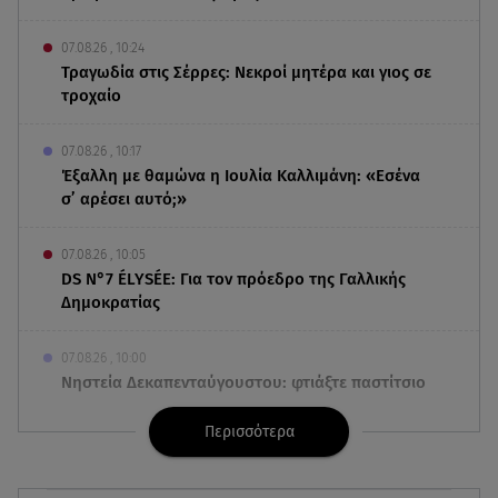
07.08.26 , 10:24
Τραγωδία στις Σέρρες: Νεκροί μητέρα και γιος σε
τροχαίο
07.08.26 , 10:17
Έξαλλη με θαμώνα η Ιουλία Καλλιμάνη: «Εσένα
σ’ αρέσει αυτό;»
07.08.26 , 10:05
DS N°7 ÉLYSÉE: Για τον πρόεδρο της Γαλλικής
Δημοκρατίας
07.08.26 , 10:00
Νηστεία Δεκαπενταύγουστου: φτιάξτε παστίτσιο
με κιμά μανιταριών
Περισσότερα
07.08.26 , 09:47
Κυψέλη: «Δεν μπορούσαμε να το πιστέψουμε»