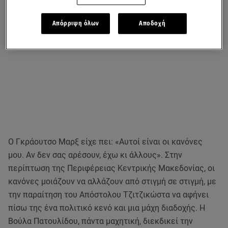
Απόρριψη όλων
Αποδοχή
Ο Γκράουτσο Μαρξ είχε πει: «Αυτοί είναι οι κανόνες
μου. Αν δεν σας αρέσουν, έχω κι άλλους». Στην
περίπτωση της Περιφέρειας Κεντρικής Μακεδονίας, οι
κανόνες μοιάζουν να αλλάζουν από στιγμή σε στιγμή, με
την παραίτηση του Απόστολου Τζιτζικώστα να αφήνει
πίσω της ένα πολιτικό κενό και μια μάχη διαδοχής. Η
Βούλα Πατουλίδου, πάντα μαχητική, διεκδικεί την