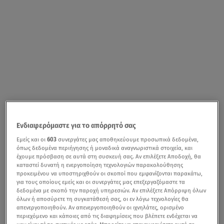
Ενδιαφερόμαστε για το απόρρητό σας
Εμείς και οι
603
συνεργάτες μας αποθηκεύουμε προσωπικά δεδομένα,
όπως δεδομένα περιήγησης ή μοναδικά αναγνωριστικά στοιχεία, και
έχουμε πρόσβαση σε αυτά στη συσκευή σας. Αν επιλέξετε Αποδοχή, θα
καταστεί δυνατή η ενεργοποίηση τεχνολογιών παρακολούθησης
προκειμένου να υποστηριχθούν οι σκοποί που εμφανίζονται παρακάτω,
για τους οποίους εμείς και οι συνεργάτες μας επεξεργαζόμαστε τα
δεδομένα με σκοπό την παροχή υπηρεσιών. Αν επιλέξετε Απόρριψη όλων
όλων ή αποσύρετε τη συγκατάθεσή σας, οι εν λόγω τεχνολογίες θα
απενεργοποιηθούν. Αν απενεργοποιηθούν οι ιχνηλάτες, ορισμένο
περιεχόμενο και κάποιες από τις διαφημίσεις που βλέπετε ενδέχεται να