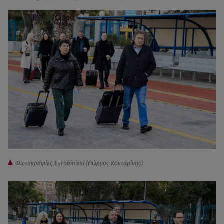
Φωτογραφίες Eurokinissi (Γιώργος Κονταρίνης)