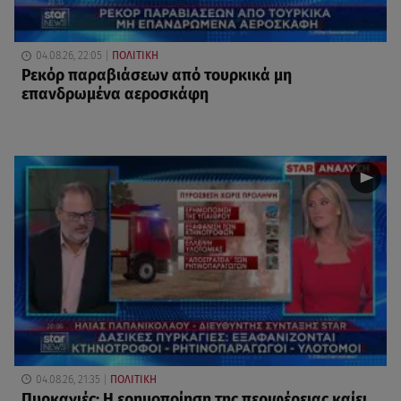
04.08.26, 22:05
ΠΟΛΙΤΙΚΗ
Ρεκόρ παραβιάσεων από τουρκικά μη
επανδρωμένα αεροσκάφη
04.08.26, 21:35
ΠΟΛΙΤΙΚΗ
Πυρκαγιές: Η ερημοποίηση της περιφέρειας καίει