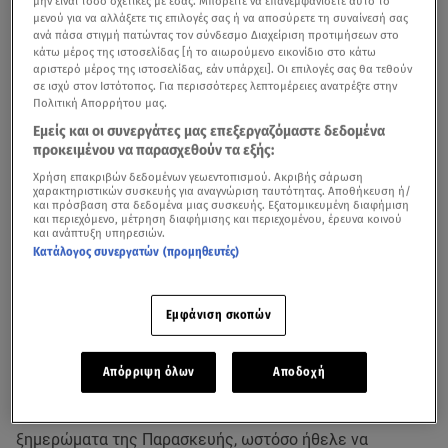
μην είναι τόσο σχετικές με εσάς. Μπορείτε να επανεμφανίσετε αυτό το
μενού για να αλλάξετε τις επιλογές σας ή να αποσύρετε τη συναίνεσή σας
ανά πάσα στιγμή πατώντας τον σύνδεσμο Διαχείριση προτιμήσεων στο
κάτω μέρος της ιστοσελίδας [ή το αιωρούμενο εικονίδιο στο κάτω
αριστερό μέρος της ιστοσελίδας, εάν υπάρχει]. Οι επιλογές σας θα τεθούν
σε ισχύ στον Ιστότοπος. Για περισσότερες λεπτομέρειες ανατρέξτε στην
Πολιτική Απορρήτου μας.
Εμείς και οι συνεργάτες μας επεξεργαζόμαστε δεδομένα
προκειμένου να παρασχεθούν τα εξής:
Χρήση επακριβών δεδομένων γεωεντοπισμού. Ακριβής σάρωση
χαρακτηριστικών συσκευής για αναγνώριση ταυτότητας. Αποθήκευση ή/
και πρόσβαση στα δεδομένα μιας συσκευής. Εξατομικευμένη διαφήμιση
και περιεχόμενο, μέτρηση διαφήμισης και περιεχομένου, έρευνα κοινού
και ανάπτυξη υπηρεσιών.
Στις Σπέτσες έφτασαν λίγο μετά τις 11 το πρωί της
Κατάλογος συνεργατών (προμηθευτές)
Παρασκευής βουλευτές του
ΣΥΡΙΖΑ
- ΠΣ,
ανταποκρινόμενοι στο κάλεσμα του
Στέφανου
Εμφάνιση σκοπών
Κασσελάκη.
Ο πρόεδρος του κόμματος έφτασε μια
ημέρα νωρίτερα, όμως κανείς δεν τον είδε τη στιγμή
της άφιξής του.
Απόρριψη όλων
Αποδοχή
Ο Στέφανος Κασσελακης έφτασε στις Σπέτσες στη 1 τα
ξημερώματα της Παρασκευής, ωστόσο ήθελε να