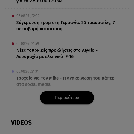
για τα 2.500.000 ευρώ
06.08.26 , 22:02
Σύγκρουση τραμ στη Γερμανία: 25 τραυματίες, 7
σε σοβαρή κατάσταση
06.08.26 , 21:59
Νέες τουρκικές προκλήσεις στο Αιγαίο -
Αερομαχία με ελληνικά F-16
06.08.26 , 21:31
Τροχαίο για τον Mike - Η ανακοίνωση του ράπερ
στα social media
Περισσότερα
06.08.26 , 21:22
Ισραήλ - Κύπρος - Κρήτη: Το μεγαλύτερο
υποθαλάσσιο καλώδιο στον κόσμο
VIDEOS
06.08.26 , 21:07
Motor Oil: Δωρεά πυροσβεστικών οχημάτων και