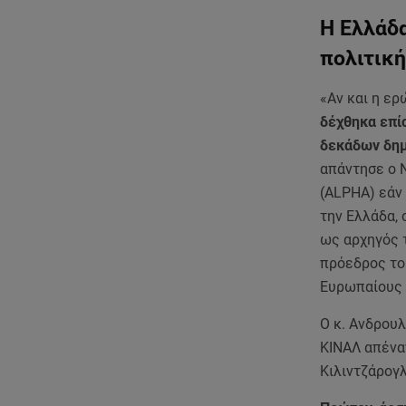
Η Ελλάδα
πολιτική
«Αν και η ερ
δέχθηκα επί
δεκάδων δημ
απάντησε ο 
(ALPHA) εάν 
την Ελλάδα,
ως αρχηγός 
πρόεδρος το
Ευρωπαίους 
Ο κ. Ανδρουλ
ΚΙΝΑΛ απέναν
Κιλιντζάρογ