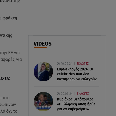
έναντι της
σάλτσα
06.08.26 , 09:56
ου φράκτη
Η Ελένη Μενεγάκη στο
Φισκάρδο! Το look και η
βεντάλια που δεν αποχωρίστηκε
ντικής
VIDEOS
06.08.26 , 09:17
Λιάγκας - Αντωνά: Φωτογραφίες
την ΕΕ για
από τις glam διακοπές τους στη
ναφορές για
Μύκονο
10.06.24
ΕΚΛΟΓΕΣ
Ευρωεκλογές 2024: Οι
celebrities που δεν
αστε
κατάφεραν να εκλεγούν
09.06.24
ΕΚΛΟΓΕΣ
ι στο
Κυριάκος Βελόπουλος:
«Η Ελληνική Λύση ήρθε
θρωπίνων
για να κυβερνήσει»
λά όχι το