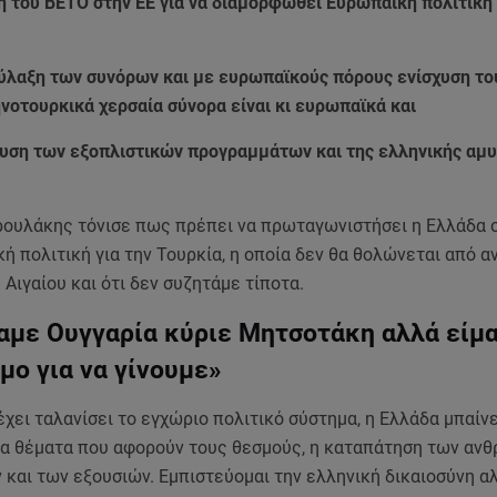
η του ΒΕΤΟ στην ΕΕ για να διαμορφωθεί Ευρωπαϊκή πολιτική 
ύλαξη των συνόρων και με ευρωπαϊκούς πόρους ενίσχυση τ
ηνοτουρκικά χερσαία σύνορα είναι κι ευρωπαϊκά και
σχυση των εξοπλιστικών προγραμμάτων και της ελληνικής αμυ
ρουλάκης τόνισε πως πρέπει να πρωταγωνιστήσει η Ελλάδα σ
ή πολιτική για την Τουρκία, η οποία δεν θα θολώνεται από α
Αιγαίου και ότι δεν συζητάμε τίποτα.
ναμε Ουγγαρία κύριε Μητσοτάκη αλλά είμ
μο για να γίνουμε»
χει ταλανίσει το εγχώριο πολιτικό σύστημα, η Ελλάδα μπαίνε
ια θέματα που αφορούν τους θεσμούς, η καταπάτηση των αν
και των εξουσιών. Εμπιστεύομαι την ελληνική δικαιοσύνη αλ