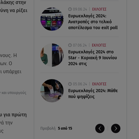
υλάκης στην
09.06.24
ΕΚΛΟΓΕΣ
ύνη να ρίξει
Ευρωεκλογές 2024:
Ανατροπές στο τελικό
αποτέλεσμα του exit poll
07.06.24
ΕΚΛΟΓΕΣ
Ευρωεκλογές 2024 στο
νους. Η
Star - Κυριακή 9 Ιουνίου
ων. Ο
2024 στις
τι υπάρχει
05.06.24
ΕΚΛΟΓΕΣ
Ευρωεκλογές 2024: Μάθε
ν και υπουργούς
πού ψηφίζεις
υ για πρώτη
νά την
Προβολή
5 από 15
ις