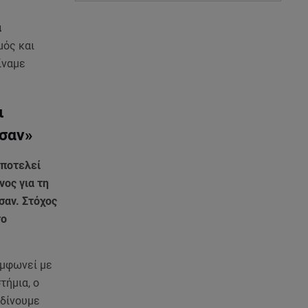
α
μός και
ίναμε
ι
ύσαν»
αποτελεί
νος για τη
σαν. Στόχος
το
υμφωνεί με
τήμια, ο
 δίνουμε