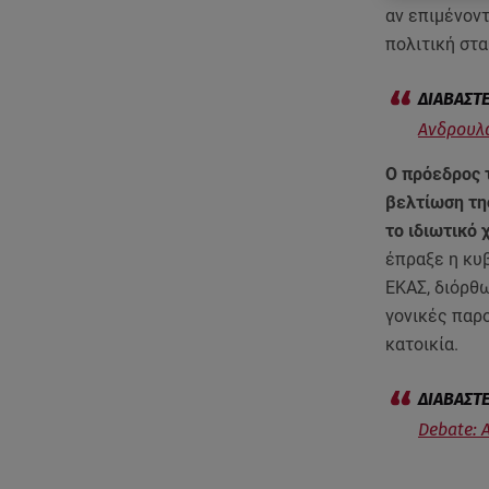
αν επιμένον
πολιτική στ
Ανδρουλά
Ο πρόεδρος 
βελτίωση της
το ιδιωτικό
έπραξε η κυ
ΕΚΑΣ, διόρθ
γονικές παρο
κατοικία.
Debate: 