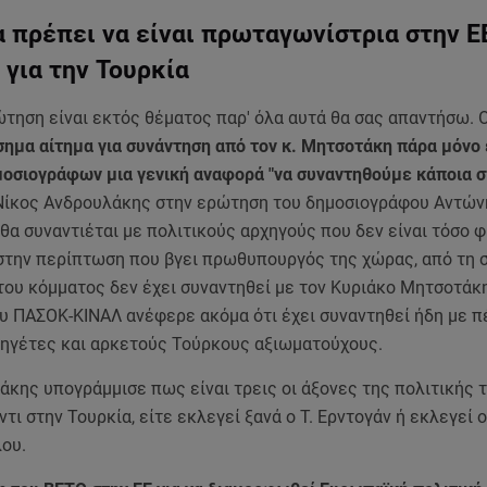
 πρέπει να είναι πρωταγωνίστρια στην ΕΕ
 για την Τουρκία
ώτηση είναι εκτός θέματος παρ' όλα αυτά θα σας απαντήσω. 
σημα αίτημα για συνάντηση από τον κ. Μητσοτάκη πάρα μόνο
οσιογράφων μια γενική αναφορά "να συναντηθούμε κάποια σ
Νίκος Ανδρουλάκης στην ερώτηση του δημοσιογράφου Αντών
θα συναντιέται με πολιτικούς αρχηγούς που δεν είναι τόσο φ
 στην περίπτωση που βγει πρωθυπουργός της χώρας, από τη 
του κόμματος δεν έχει συναντηθεί με τον Κυριάκο Μητσοτάκη
υ ΠΑΣΟΚ-ΚΙΝΑΛ ανέφερε ακόμα ότι έχει συναντηθεί ήδη με π
ηγέτες και αρκετούς Τούρκους αξιωματούχους.
άκης υπογράμμισε πως είναι τρεις οι άξονες της πολιτικής 
τι στην Τουρκία, είτε εκλεγεί ξανά ο Τ. Ερντογάν ή εκλεγεί ο
λου.