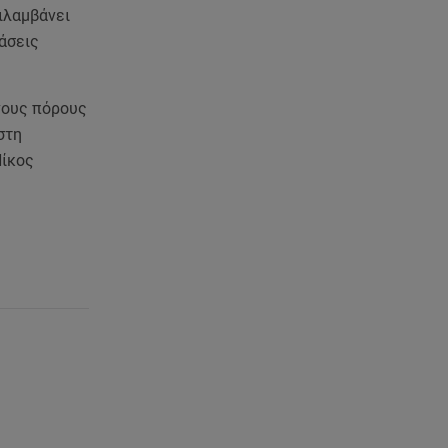
ιλαμβάνει
άσεις
ένους πόρους
στη
Νίκος