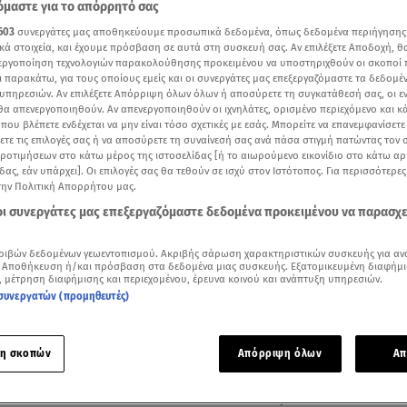
μαστε για το απόρρητό σας
603
συνεργάτες μας αποθηκεύουμε προσωπικά δεδομένα, όπως δεδομένα περιήγησης
κά στοιχεία, και έχουμε πρόσβαση σε αυτά στη συσκευή σας. Αν επιλέξετε Αποδοχή, θ
νεργοποίηση τεχνολογιών παρακολούθησης προκειμένου να υποστηριχθούν οι σκοποί
ι παρακάτω, για τους οποίους εμείς και οι συνεργάτες μας επεξεργαζόμαστε τα δεδομέ
υπηρεσιών. Αν επιλέξετε Απόρριψη όλων όλων ή αποσύρετε τη συγκατάθεσή σας, οι ε
 θα απενεργοποιηθούν. Αν απενεργοποιηθούν οι ιχνηλάτες, ορισμένο περιεχόμενο και κά
 που βλέπετε ενδέχεται να μην είναι τόσο σχετικές με εσάς. Μπορείτε να επανεμφανίσετ
ξετε τις επιλογές σας ή να αποσύρετε τη συναίνεσή σας ανά πάσα στιγμή πατώντας τον
προτιμήσεων στο κάτω μέρος της ιστοσελίδας [ή το αιωρούμενο εικονίδιο στο κάτω α
δας, εάν υπάρχει]. Οι επιλογές σας θα τεθούν σε ισχύ στον Ιστότοπος. Για περισσότερε
την Πολιτική Απορρήτου μας.
 οι συνεργάτες μας επεξεργαζόμαστε δεδομένα προκειμένου να παρασχ
Δείτε περισσότερα άρθρα μας στα αποτελέσματα αναζήτησης
ριβών δεδομένων γεωεντοπισμού. Ακριβής σάρωση χαρακτηριστικών συσκευής για αν
 Αποθήκευση ή/και πρόσβαση στα δεδομένα μιας συσκευής. Εξατομικευμένη διαφήμι
, μέτρηση διαφήμισης και περιεχομένου, έρευνα κοινού και ανάπτυξη υπηρεσιών.
Add star.gr on Google
συνεργατών (προμηθευτές)
ερότητα για οικονομική προοπτική κι όχι στην παρακμή, τη 
η σκοπών
Απόρριψη όλων
Απ
 δημοσιονομικές περιπέτειες, απάντησε ο
Νίκος Ανδρουλάκης
 δέχθηκε στο debate από τον δημοσιογράφο Παναγιώτη Στάθ