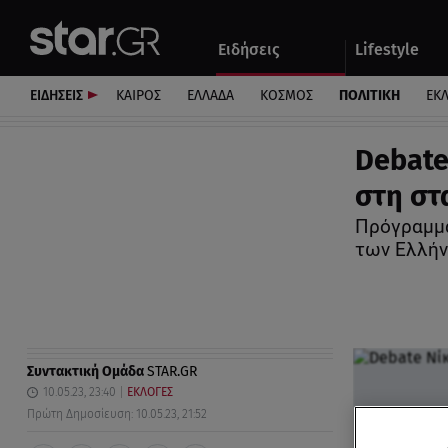
Αθλητικά
Quiz
Ειδήσεις
Lifestyle
Αυτοκίνητο
ΕΙΔΗΣΕΙΣ
ΚΑΙΡΟΣ
ΕΛΛΑΔΑ
ΚΟΣΜΟΣ
ΠΟΛΙΤΙΚΗ
ΕΚ
Debate
στη στ
Πρόγραμμα
των Ελλή
Συντακτική Ομάδα
STAR.GR
10.05.23, 23:40
ΕΚΛΟΓΕΣ
Πρώτη Δημοσίευση: 10.05.23, 21:52