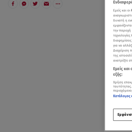
Ενδιαφερό
Εμείς και οι
αναγνωριστι
δυνατή η ε
εμφανίζοντα
την παροχή 
τεχνολογίες
διαφημίσεις
για να αλλά
Διαχείριση 
της ιστοσελί
ανατρέξτε σ
Εμείς και
εξής:
Χρήση επακ
ταυτότητας.
περιεχόμενο
Κατάλογος 
Ναι στη σταθ
Εμφάνισ
και σε νέες
ερώτηση που