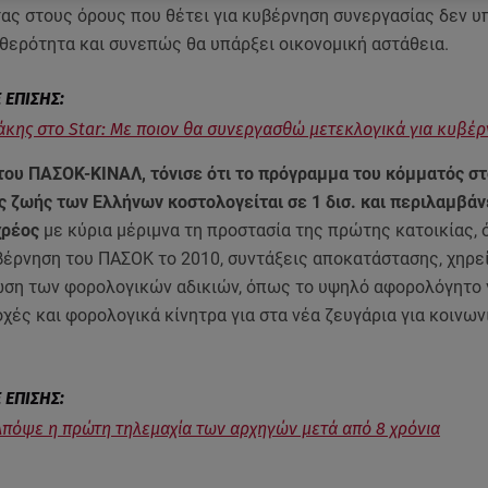
τας στους όρους που θέτει για κυβέρνηση συνεργασίας δεν υ
αθερότητα και συνεπώς θα υπάρξει οικονομική αστάθεια.
κης στο Star: Με ποιον θα συνεργασθώ μετεκλογικά για κυβέ
του ΠΑΣΟΚ-ΚΙΝΑΛ, τόνισε ότι το πρόγραμμα του κόμματός στ
 ζωής των Ελλήνων κοστολογείται σε 1 δισ. και περιλαμβάν
 χρέος
με κύρια μέριμνα τη προστασία της πρώτης κατοικίας,
βέρνηση του ΠΑΣΟΚ το 2010, συντάξεις αποκατάστασης, χηρεί
ωση των φορολογικών αδικιών, όπως το υψηλό αφορολόγητο γ
χές και φορολογικά κίνητρα για στα νέα ζευγάρια για κοινων
Απόψε η πρώτη τηλεμαχία των αρχηγών μετά από 8 χρόνια