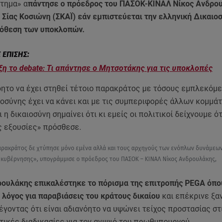
στημα» α
πάντησε ο πρόεδρος του ΠΑΣΟΚ-ΚΙΝΑΛ Νίκος Ανδρο
Σίας Κοσιώνη (ΣΚΑΪ) εάν εμπιστεύεται την ελληνική Δικαιοσ
όθεση των υποκλοπών.
ξη το debate: Τι απάντησε ο Μητσοτάκης για τις υποκλοπές
όητο να έχει στηθεί τέτοιο παρακράτος με τόσους εμπλεκόμε
οσύνης έχει να κάνει και με τις συμπεριφορές άλλων κομμάτ
 η δικαιοσύνη σημαίνει ότι κι εμείς οι πολιτικοί δείχνουμε ό
ς εξουσίες» πρόσθεσε.
αρακράτος δε χτύπησε μόνο εμένα αλλά και τους αρχηγούς των ενόπλων δυνάμεω
 κυβέρνησης», υπογράμμισε ο πρόεδρος του ΠΑΣΟΚ – ΚΙΝΑΛ Νίκος Ανδρουλάκης,
ρουλάκης επικαλέστηκε το πόρισμα της επιτροπής PEGA όπο
 λόγος για παραβιάσεις του κράτους δικαίου
και επέκρινε ξα
γοντας ότι είναι αδιανόητο να υψώνει τείχος προστασίας στ
ικές διαδικασίες για τον ανιψιό του πρωθυπουργού.