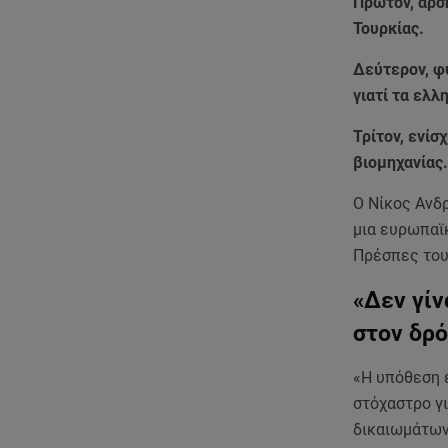
Πρώτον, άρσ
Τουρκίας.
Δεύτερον, φ
γιατί τα ελλ
Τρίτον, ενί
βιομηχανίας.
Ο Νίκος Ανδ
μια ευρωπαϊκ
Πρέσπες του 
«Δεν γί
στον δρό
«Η υπόθεση έ
στόχαστρο γ
δικαιωμάτων 