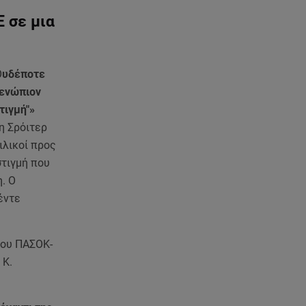
στο Θέατρο Άλσος
 σε μια
06.08.26 , 10:52
Marfin: Στην Ελλάδα η 46χρονη
που κατηγορείται για την
Ο
υδέποτε
τραγωδία του 2010
 ενώπιον
τιγμή"»
06.08.26 , 10:33
η Σρόιτερ
Μάλια: Βούτηξε για να σώσει τη
φίλη της και πνίγηκε μπροστά
ιλικοί προς
στα παιδιά της
στιγμή που
. Ο
06.08.26 , 10:06
έντε
Η Δανάη Παππά κάνει διακοπές
στην Εύβοια, χωρίς κανένα...
«πρέπει»!
του ΠΑΣΟΚ-
 Κ.
06.08.26 , 10:00
Eύκολη νηστίσιμη συνταγή για
γαριδομακαρονάδα με λευκή