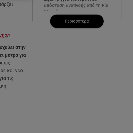
πάρξει
απόσταση αναπνοής από τη Ρία
Ελληνίδου
Περισσότερα
06.08.26 , 11:17
Kymco Agility NX 125 Τοp Case:
ρνηση
Η τιμή του νέου μοντέλου
οχεύει στην
06.08.26 , 11:17
ει μέτρα για
Στην παραλία η Αποστολία Ζώη:
 όπως
« Γεμάτη αλμύρα»
ας και νέο
ια τις
06.08.26 , 11:16
ική
Κηδεία Λάκη Χαλκιά:
Συντετριμμένη η σύζυγός του
στο τελευταίο «αντίο»
06.08.26 , 11:00
Κώστας Τουρνάς - Διονύσης
Τσακνής «Το Ροκ το Ελληνικό»,