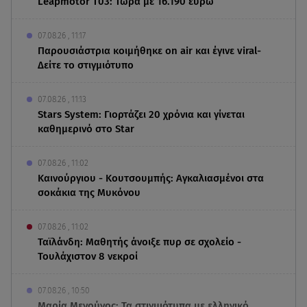
Leapmotor T03: Τώρα με 16.190 ευρώ
07.08.26 , 11:17
Παρουσιάστρια κοιμήθηκε on air και έγινε viral-
Δείτε το στιγμιότυπο
07.08.26 , 11:13
Stars System: Γιορτάζει 20 χρόνια και γίνεται
καθημερινό στο Star
07.08.26 , 11:02
Καινούργιου - Κουτσουμπής: Αγκαλιασμένοι στα
σοκάκια της Μυκόνου
07.08.26 , 11:02
Ταϊλάνδη: Μαθητής άνοιξε πυρ σε σχολείο -
Τουλάχιστον 8 νεκροί
07.08.26 , 10:50
Μαρία Μενούνος: Τα στιγμιότυπα με ελληνικό