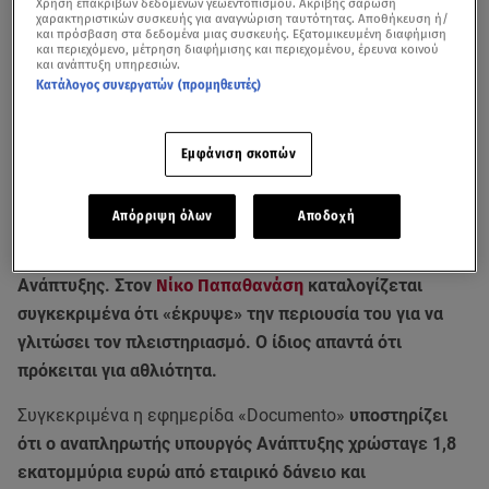
Χρήση επακριβών δεδομένων γεωεντοπισμού. Ακριβής σάρωση
χαρακτηριστικών συσκευής για αναγνώριση ταυτότητας. Αποθήκευση ή/
και πρόσβαση στα δεδομένα μιας συσκευής. Εξατομικευμένη διαφήμιση
και περιεχόμενο, μέτρηση διαφήμισης και περιεχομένου, έρευνα κοινού
και ανάπτυξη υπηρεσιών.
Κατάλογος συνεργατών (προμηθευτές)
Εμφάνιση σκοπών
Νέα κόντρα μεταξύ Κυβέρνησης και ΣΥΡΙΖΑ ξέσπασε με
Απόρριψη όλων
Αποδοχή
αφορμή αυτή τη φορά ένα δημοσίευμα της εφημερίδας
Documento
που αφορά τον αναπληρωτή υπουργό
Ανάπτυξης. Στον
Νίκο Παπαθανάση
καταλογίζεται
συγκεκριμένα ότι «έκρυψε» την περιουσία του για να
γλιτώσει τον πλειστηριασμό. Ο ίδιος απαντά ότι
πρόκειται για αθλιότητα.
Συγκεκριμένα η εφημερίδα «Documento»
υποστηρίζει
ότι ο αναπληρωτής υπουργός Ανάπτυξης χρώσταγε 1,8
εκατομμύρια ευρώ από εταιρικό δάνειο και