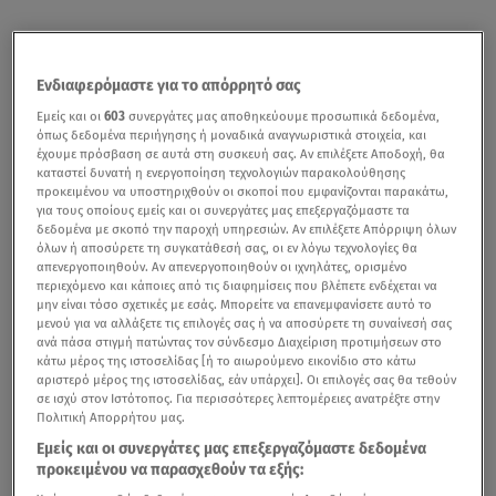
Ενδιαφερόμαστε για το απόρρητό σας
Εμείς και οι
603
συνεργάτες μας αποθηκεύουμε προσωπικά δεδομένα,
όπως δεδομένα περιήγησης ή μοναδικά αναγνωριστικά στοιχεία, και
έχουμε πρόσβαση σε αυτά στη συσκευή σας. Αν επιλέξετε Αποδοχή, θα
καταστεί δυνατή η ενεργοποίηση τεχνολογιών παρακολούθησης
προκειμένου να υποστηριχθούν οι σκοποί που εμφανίζονται παρακάτω,
για τους οποίους εμείς και οι συνεργάτες μας επεξεργαζόμαστε τα
δεδομένα με σκοπό την παροχή υπηρεσιών. Αν επιλέξετε Απόρριψη όλων
όλων ή αποσύρετε τη συγκατάθεσή σας, οι εν λόγω τεχνολογίες θα
απενεργοποιηθούν. Αν απενεργοποιηθούν οι ιχνηλάτες, ορισμένο
περιεχόμενο και κάποιες από τις διαφημίσεις που βλέπετε ενδέχεται να
μην είναι τόσο σχετικές με εσάς. Μπορείτε να επανεμφανίσετε αυτό το
μενού για να αλλάξετε τις επιλογές σας ή να αποσύρετε τη συναίνεσή σας
ανά πάσα στιγμή πατώντας τον σύνδεσμο Διαχείριση προτιμήσεων στο
κάτω μέρος της ιστοσελίδας [ή το αιωρούμενο εικονίδιο στο κάτω
αριστερό μέρος της ιστοσελίδας, εάν υπάρχει]. Οι επιλογές σας θα τεθούν
σε ισχύ στον Ιστότοπος. Για περισσότερες λεπτομέρειες ανατρέξτε στην
Πολιτική Απορρήτου μας.
Εμείς και οι συνεργάτες μας επεξεργαζόμαστε δεδομένα
προκειμένου να παρασχεθούν τα εξής: