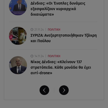
Δένδιας: «Οι Ένοπλες δυνάμεις
Κυψέλη: «Δεν μπορούσαμε να το πιστέψουμε»
εξασφαλίζουν κυριαρχικά
δικαιώματα»
07.08.26 , 09:47
Πασίγνωστη influencer «έφυγε» από τη ζωή μετά
από μάχη με σπάνιο καρκίνο
21.11.24
ΠΟΛΙΤΙΚΗ
ΣΥΡΙΖΑ: Ανεξαρτητοποιήθηκαν Τζάκρη
και Πούλου
14.11.24
ΠΟΛΙΤΙΚΗ
Νίκος Δένδιας: «Κλείνουν 137
στρατόπεδα. Kάθε μονάδα θα έχει
αντί-drone»